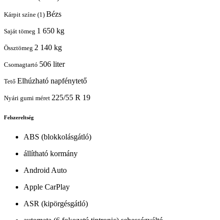
Bézs
Kárpit színe (1)
1 650 kg
Saját tömeg
2 140 kg
Össztömeg
506 liter
Csomagtartó
Elhúzható napfénytető
Tető
225/55 R 19
Nyári gumi méret
Felszereltség
ABS (blokkolásgátló)
állítható kormány
Android Auto
Apple CarPlay
ASR (kipörgésgátló)