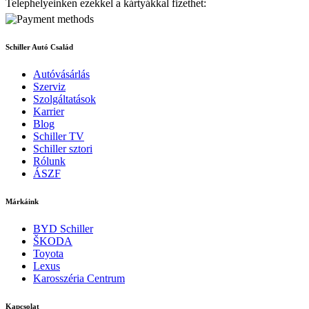
Telephelyeinken ezekkel a kártyákkal fizethet:
Schiller Autó Család
Autóvásárlás
Szerviz
Szolgáltatások
Karrier
Blog
Schiller TV
Schiller sztori
Rólunk
ÁSZF
Márkáink
BYD Schiller
ŠKODA
Toyota
Lexus
Karosszéria Centrum
Kapcsolat