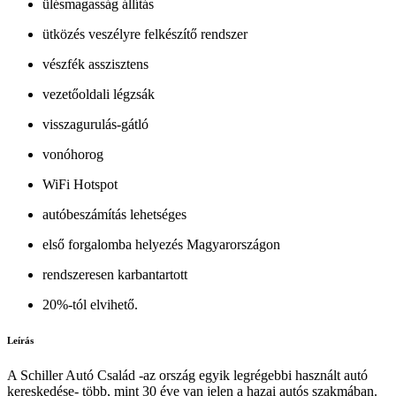
ülésmagasság állítás
ütközés veszélyre felkészítő rendszer
vészfék asszisztens
vezetőoldali légzsák
visszagurulás-gátló
vonóhorog
WiFi Hotspot
autóbeszámítás lehetséges
első forgalomba helyezés Magyarországon
rendszeresen karbantartott
20%-tól elvihető.
Leírás
A Schiller Autó Család -az ország egyik legrégebbi használt autó
kereskedése- több, mint 30 éve van jelen a hazai autós szakmában.