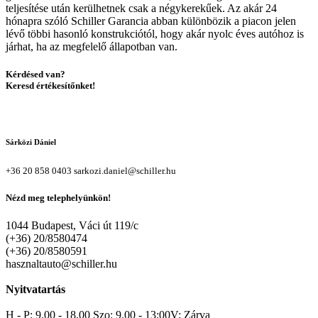
teljesítése után kerülhetnek csak a négykerekűek. Az akár 24
hónapra szóló Schiller Garancia abban különbözik a piacon jelen
lévő többi hasonló konstrukciótól, hogy akár nyolc éves autóhoz is
járhat, ha az megfelelő állapotban van.
Kérdésed van?
Keresd értékesítőnket!
Sárközi Dániel
+36 20 858 0403
sarkozi.daniel@schiller.hu
Nézd meg telephelyünkön!
1044 Budapest, Váci út 119/c
(+36) 20/8580474
(+36) 20/8580591
hasznaltauto@schiller.hu
Nyitvatartás
H - P: 9.00 - 18.00 Szo: 9.00 - 13:00V: Zárva