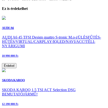
Ez is érdekelhet
AUDI A6
AUDI A6 45 TFSI Design quattro S-tronic M.o-i/ÜLÉSFŰTÉS-
HŰTÉS/VIRTUAL/CARPLAY/IQLED/NAVI/ACC!TÉLI-
NYÁRIGUMI
10 990 000 Ft
Érdekel
SKODA KAROQ
SKODA KAROQ 1.5 TSI ACT Selection DSG
BEMUTATÓJÁRMŰ!
12 190 000 Ft