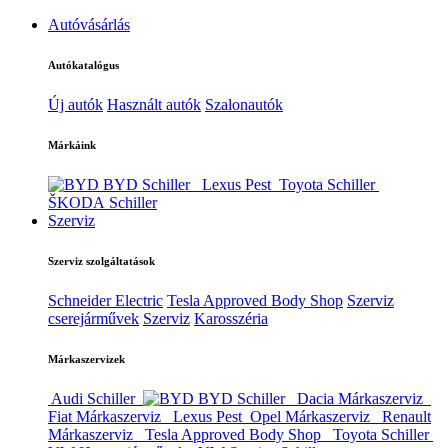
Autóvásárlás
Autókatalógus
Új autók
Használt autók
Szalonautók
Márkáink
BYD Schiller
Lexus Pest
Toyota Schiller
ŠKODA Schiller
Szerviz
Szerviz szolgáltatások
Schneider Electric
Tesla Approved Body Shop
Szerviz
cserejárművek
Szerviz
Karosszéria
Márkaszervizek
Audi Schiller
BYD Schiller
Dacia Márkaszerviz
Fiat Márkaszerviz
Lexus Pest
Opel Márkaszerviz
Renault
Márkaszerviz
Tesla Approved Body Shop
Toyota Schiller