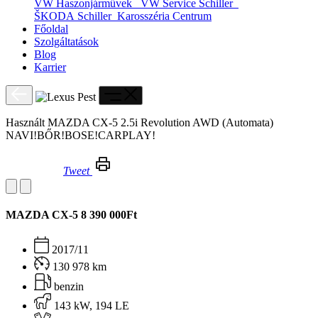
VW Haszonjárművek
VW Service Schiller
ŠKODA Schiller
Karosszéria Centrum
Főoldal
Szolgáltatások
Blog
Karrier
Használt MAZDA CX-5 2.5i Revolution AWD (Automata)
NAVI!BŐR!BOSE!CARPLAY!
Tweet
Használt MAZDA CX-5 2.5i Revolution AWD (Automata) NAVI!BŐR!BOSE!CARPLAY!
MAZDA CX-5
8 390 000Ft
2017/11
130 978 km
benzin
143 kW, 194 LE