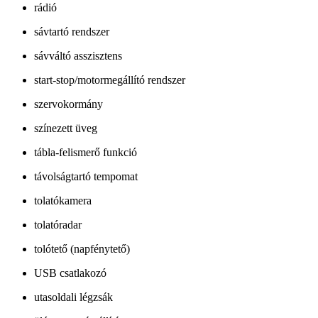
rádió
sávtartó rendszer
sávváltó asszisztens
start-stop/motormegállító rendszer
szervokormány
színezett üveg
tábla-felismerő funkció
távolságtartó tempomat
tolatókamera
tolatóradar
tolótető (napfénytető)
USB csatlakozó
utasoldali légzsák