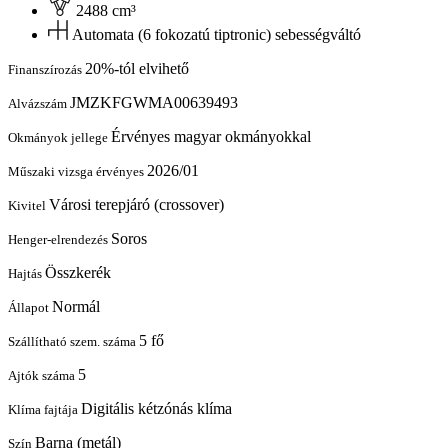
2488 cm³
Automata (6 fokozatú tiptronic) sebességváltó
20%-tól elvihető
Finanszírozás
JMZKFGWMA00639493
Alvázszám
Érvényes magyar okmányokkal
Okmányok jellege
2026/01
Műszaki vizsga érvényes
Városi terepjáró (crossover)
Kivitel
Soros
Henger-elrendezés
Összkerék
Hajtás
Normál
Állapot
5 fő
Szállítható szem. száma
5
Ajtók száma
Digitális kétzónás klíma
Klíma fajtája
Barna (metál)
Szín