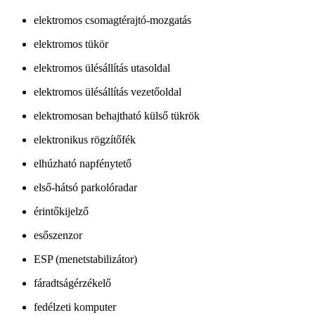
elektromos csomagtérajtó-mozgatás
elektromos tükör
elektromos ülésállítás utasoldal
elektromos ülésállítás vezetőoldal
elektromosan behajtható külső tükrök
elektronikus rögzítőfék
elhúzható napfénytető
első-hátsó parkolóradar
érintőkijelző
esőszenzor
ESP (menetstabilizátor)
fáradtságérzékelő
fedélzeti komputer