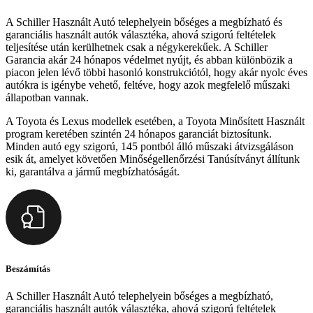
A Schiller Használt Autó telephelyein bőséges a megbízható és
garanciális használt autók választéka, ahová szigorú feltételek
teljesítése után kerülhetnek csak a négykerekűek. A Schiller
Garancia akár 24 hónapos védelmet nyújt, és abban különbözik a
piacon jelen lévő többi hasonló konstrukciótól, hogy akár nyolc éves
autókra is igénybe vehető, feltéve, hogy azok megfelelő műszaki
állapotban vannak.
A Toyota és Lexus modellek esetében, a Toyota Minősített Használt
program keretében szintén 24 hónapos garanciát biztosítunk.
Minden autó egy szigorú, 145 pontból álló műszaki átvizsgáláson
esik át, amelyet követően Minőségellenőrzési Tanúsítványt állítunk
ki, garantálva a jármű megbízhatóságát.
Beszámítás
A Schiller Használt Autó telephelyein bőséges a megbízható,
garanciális használt autók választéka, ahová szigorú feltételek