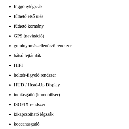
függönylégzsák
fűthető első ülés
fűthető kormány
GPS (navigáció)
guminyomás-ellenőrző rendszer
hátsó fejtámlák
HIFI
holttér-figyelő rendszer
HUD / Head-Up Display
indításgátló (immobiliser)
ISOFIX rendszer
kikapcsolható légzsák
koccanásgátló