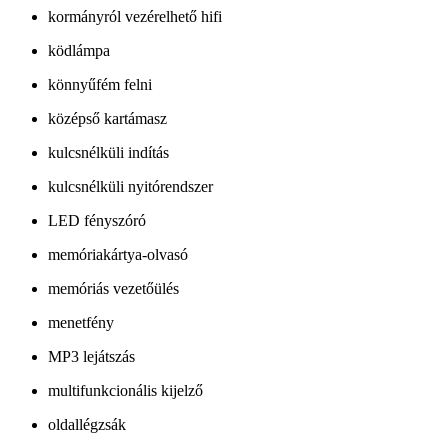
kormányról vezérelhető hifi
ködlámpa
könnyűfém felni
középső kartámasz
kulcsnélküli indítás
kulcsnélküli nyitórendszer
LED fényszóró
memóriakártya-olvasó
memóriás vezetőülés
menetfény
MP3 lejátszás
multifunkcionális kijelző
oldallégzsák