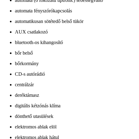
automata (6 fokozatú tiptronic) sebességváltó
automata fényszórókapcsolás
automatikusan sötétedő belső tükör
AUX csatlakozó
bluetooth-os kihangosító
bőr belső
bőrkormány
CD-s autórádió
centrálzár
deréktámasz
digitális kétzónás klíma
dönthető utasülések
elektromos ablak elöl
elektromos ablak hátul