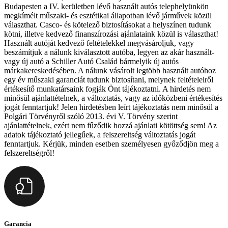
Budapesten a IV. kerületben lévő használt autós telephelyünkön
megkímélt műszaki- és esztétikai állapotban lévő járművek közül
választhat. Casco- és kötelező biztosításokat a helyszínen tudunk
kötni, illetve kedvező finanszírozási ajánlataink közül is választhat!
Használt autóját kedvező feltételekkel megvásároljuk, vagy
beszámítjuk a nálunk kiválasztott autóba, legyen az akár használt-
vagy új autó a Schiller Autó Család bármelyik új autós
márkakereskedésében. A nálunk vásárolt legtöbb használt autóhoz
egy év műszaki garanciát tudunk biztosítani, melynek feltételeiről
értékesítő munkatársaink fogják Önt tájékoztatni. A hirdetés nem
minősül ajánlattételnek, a változtatás, vagy az időközbeni értékesítés
jogát fenntartjuk! Jelen hirdetésben leírt tájékoztatás nem minősül a
Polgári Törvényről szóló 2013. évi V. Törvény szerint
ajánlattételnek, ezért nem fűződik hozzá ajánlati kötöttség sem! Az
adatok tájékoztató jellegűek, a felszereltség változtatás jogát
fenntartjuk. Kérjük, minden esetben személyesen győződjön meg a
felszereltségről!
Garancia