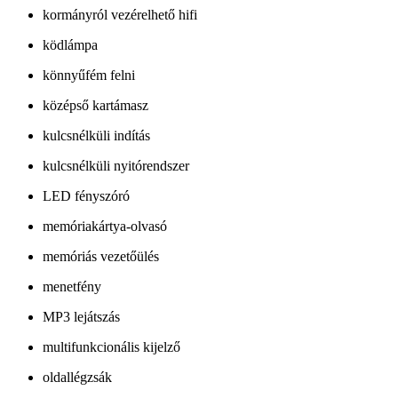
kormányról vezérelhető hifi
ködlámpa
könnyűfém felni
középső kartámasz
kulcsnélküli indítás
kulcsnélküli nyitórendszer
LED fényszóró
memóriakártya-olvasó
memóriás vezetőülés
menetfény
MP3 lejátszás
multifunkcionális kijelző
oldallégzsák