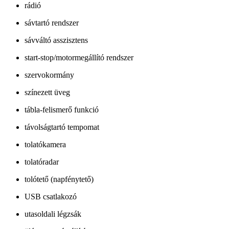
rádió
sávtartó rendszer
sávváltó asszisztens
start-stop/motormegállító rendszer
szervokormány
színezett üveg
tábla-felismerő funkció
távolságtartó tempomat
tolatókamera
tolatóradar
tolótető (napfénytető)
USB csatlakozó
utasoldali légzsák