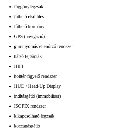
függönylégzsák
fűthető első ülés
fűthető kormány
GPS (navigáció)
guminyomás-ellenőrző rendszer
hátsó fejtámlák
HIFI
holttér-figyelő rendszer
HUD / Head-Up Display
indításgátló (immobiliser)
ISOFIX rendszer
kikapcsolható légzsák
koccanásgátló