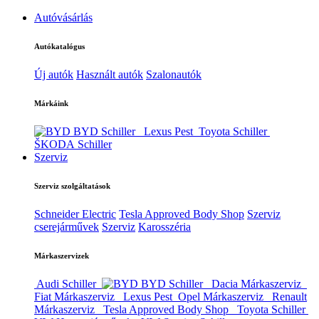
Autóvásárlás
Autókatalógus
Új autók
Használt autók
Szalonautók
Márkáink
BYD Schiller
Lexus Pest
Toyota Schiller
ŠKODA Schiller
Szerviz
Szerviz szolgáltatások
Schneider Electric
Tesla Approved Body Shop
Szerviz
cserejárművek
Szerviz
Karosszéria
Márkaszervizek
Audi Schiller
BYD Schiller
Dacia Márkaszerviz
Fiat Márkaszerviz
Lexus Pest
Opel Márkaszerviz
Renault
Márkaszerviz
Tesla Approved Body Shop
Toyota Schiller