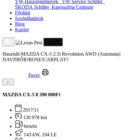
VW Haszonjárművek
VW Service Schiller
ŠKODA Schiller
Karosszéria Centrum
Főoldal
Szolgáltatások
Blog
Karrier
Használt MAZDA CX-5 2.5i Revolution AWD (Automata)
NAVI!BŐR!BOSE!CARPLAY!
Tweet
Használt MAZDA CX-5 2.5i Revolution AWD (Automata) NAVI!BŐR!BOSE!CARPLAY!
MAZDA CX-5
8 390 000Ft
2017/11
130 978 km
benzin
143 kW, 194 LE