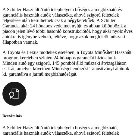
A Schiller Használt Autó telephelyein bőséges a megbízható és
garanciális használt autók választéka, ahová szigorú feltételek
teljesítése után kerülhetnek csak a négykerekűek. A Schiller
Garancia akár 24 hónapos védelmet nyújt, és abban különbözik a
piacon jelen lévő többi hasonló konstrukciótól, hogy akár nyolc éves
autókra is igénybe vehető, feltéve, hogy azok megfelelő műszaki
állapotban vannak.
A Toyota és Lexus modellek esetében, a Toyota Minősített Használt
program keretében szintén 24 hónapos garanciát biztosítunk.
Minden autó egy szigorú, 145 pontból álló műszaki átvizsgáláson
esik át, amelyet követően Minőségellenőrzési Tanúsítványt állítunk
ki, garantálva a jármű megbízhatóságát.
Beszámítás
A Schiller Használt Autó telephelyein bőséges a megbízható,
garanciális használt autók választéka, ahová szigorú feltételek