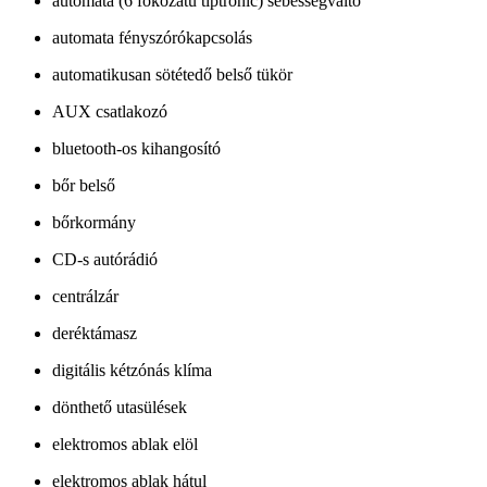
automata (6 fokozatú tiptronic) sebességváltó
automata fényszórókapcsolás
automatikusan sötétedő belső tükör
AUX csatlakozó
bluetooth-os kihangosító
bőr belső
bőrkormány
CD-s autórádió
centrálzár
deréktámasz
digitális kétzónás klíma
dönthető utasülések
elektromos ablak elöl
elektromos ablak hátul