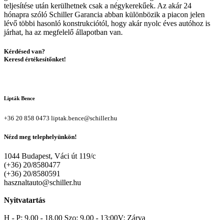
teljesítése után kerülhetnek csak a négykerekűek. Az akár 24
hónapra szóló Schiller Garancia abban különbözik a piacon jelen
lévő többi hasonló konstrukciótól, hogy akár nyolc éves autóhoz is
járhat, ha az megfelelő állapotban van.
Kérdésed van?
Keresd értékesítőnket!
Lipták Bence
+36 20 858 0473
liptak.bence@schiller.hu
Nézd meg telephelyünkön!
1044 Budapest, Váci út 119/c
(+36) 20/8580477
(+36) 20/8580591
hasznaltauto@schiller.hu
Nyitvatartás
H - P: 9.00 - 18.00 Szo: 9.00 - 13:00V: Zárva