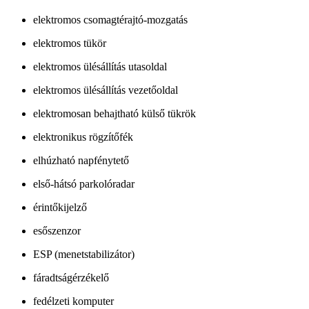
elektromos csomagtérajtó-mozgatás
elektromos tükör
elektromos ülésállítás utasoldal
elektromos ülésállítás vezetőoldal
elektromosan behajtható külső tükrök
elektronikus rögzítőfék
elhúzható napfénytető
első-hátsó parkolóradar
érintőkijelző
esőszenzor
ESP (menetstabilizátor)
fáradtságérzékelő
fedélzeti komputer