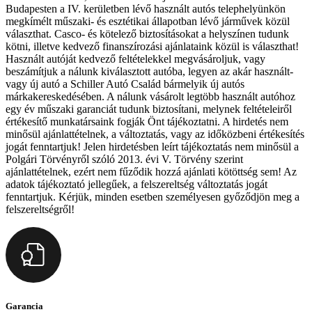
Budapesten a IV. kerületben lévő használt autós telephelyünkön
megkímélt műszaki- és esztétikai állapotban lévő járművek közül
választhat. Casco- és kötelező biztosításokat a helyszínen tudunk
kötni, illetve kedvező finanszírozási ajánlataink közül is választhat!
Használt autóját kedvező feltételekkel megvásároljuk, vagy
beszámítjuk a nálunk kiválasztott autóba, legyen az akár használt-
vagy új autó a Schiller Autó Család bármelyik új autós
márkakereskedésében. A nálunk vásárolt legtöbb használt autóhoz
egy év műszaki garanciát tudunk biztosítani, melynek feltételeiről
értékesítő munkatársaink fogják Önt tájékoztatni. A hirdetés nem
minősül ajánlattételnek, a változtatás, vagy az időközbeni értékesítés
jogát fenntartjuk! Jelen hirdetésben leírt tájékoztatás nem minősül a
Polgári Törvényről szóló 2013. évi V. Törvény szerint
ajánlattételnek, ezért nem fűződik hozzá ajánlati kötöttség sem! Az
adatok tájékoztató jellegűek, a felszereltség változtatás jogát
fenntartjuk. Kérjük, minden esetben személyesen győződjön meg a
felszereltségről!
Garancia