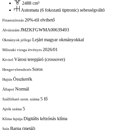
2488 cm³
Automata (6 fokozatú tiptronic) sebességváltó
20%-tól elvihető
Finanszírozás
JMZKFGWMA00639493
Alvázszám
Lejárt magyar okmányokkal
Okmányok jellege
2026/01
Műszaki vizsga érvényes
Városi terepjáró (crossover)
Kivitel
Soros
Henger-elrendezés
Összkerék
Hajtás
Normál
Állapot
5 fő
Szállítható szem. száma
5
Ajtók száma
Digitális kétzónás klíma
Klíma fajtája
Barna (metál)
Szín