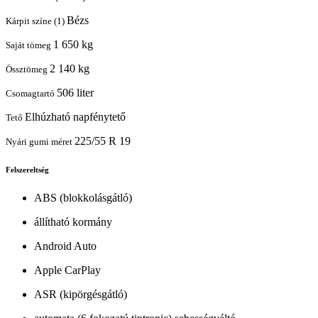
Bézs
Kárpit színe (1)
1 650 kg
Saját tömeg
2 140 kg
Össztömeg
506 liter
Csomagtartó
Elhúzható napfénytető
Tető
225/55 R 19
Nyári gumi méret
Felszereltség
ABS (blokkolásgátló)
állítható kormány
Android Auto
Apple CarPlay
ASR (kipörgésgátló)