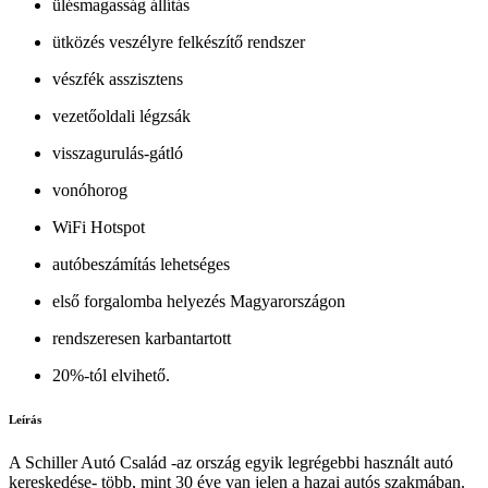
ülésmagasság állítás
ütközés veszélyre felkészítő rendszer
vészfék asszisztens
vezetőoldali légzsák
visszagurulás-gátló
vonóhorog
WiFi Hotspot
autóbeszámítás lehetséges
első forgalomba helyezés Magyarországon
rendszeresen karbantartott
20%-tól elvihető.
Leírás
A Schiller Autó Család -az ország egyik legrégebbi használt autó
kereskedése- több, mint 30 éve van jelen a hazai autós szakmában.