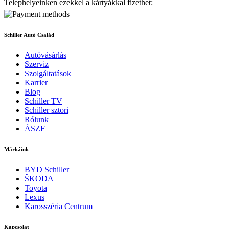
Telephelyeinken ezekkel a kártyákkal fizethet:
Schiller Autó Család
Autóvásárlás
Szerviz
Szolgáltatások
Karrier
Blog
Schiller TV
Schiller sztori
Rólunk
ÁSZF
Márkáink
BYD Schiller
ŠKODA
Toyota
Lexus
Karosszéria Centrum
Kapcsolat