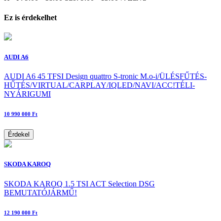
Ez is érdekelhet
AUDI A6
AUDI A6 45 TFSI Design quattro S-tronic M.o-i/ÜLÉSFŰTÉS-
HŰTÉS/VIRTUAL/CARPLAY/IQLED/NAVI/ACC!TÉLI-
NYÁRIGUMI
10 990 000 Ft
Érdekel
SKODA KAROQ
SKODA KAROQ 1.5 TSI ACT Selection DSG
BEMUTATÓJÁRMŰ!
12 190 000 Ft