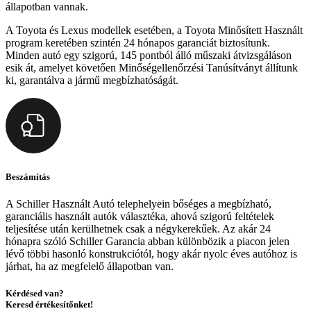
állapotban vannak.
A Toyota és Lexus modellek esetében, a Toyota Minősített Használt
program keretében szintén 24 hónapos garanciát biztosítunk.
Minden autó egy szigorú, 145 pontból álló műszaki átvizsgáláson
esik át, amelyet követően Minőségellenőrzési Tanúsítványt állítunk
ki, garantálva a jármű megbízhatóságát.
Beszámítás
A Schiller Használt Autó telephelyein bőséges a megbízható,
garanciális használt autók választéka, ahová szigorú feltételek
teljesítése után kerülhetnek csak a négykerekűek. Az akár 24
hónapra szóló Schiller Garancia abban különbözik a piacon jelen
lévő többi hasonló konstrukciótól, hogy akár nyolc éves autóhoz is
járhat, ha az megfelelő állapotban van.
Kérdésed van?
Keresd értékesítőnket!