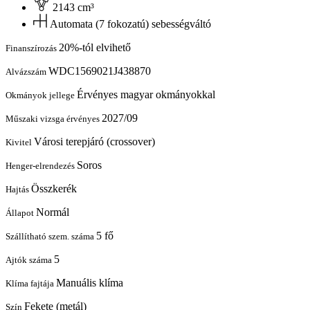
2143 cm³
Automata (7 fokozatú) sebességváltó
20%-tól elvihető
Finanszírozás
WDC1569021J438870
Alvázszám
Érvényes magyar okmányokkal
Okmányok jellege
2027/09
Műszaki vizsga érvényes
Városi terepjáró (crossover)
Kivitel
Soros
Henger-elrendezés
Összkerék
Hajtás
Normál
Állapot
5 fő
Szállítható szem. száma
5
Ajtók száma
Manuális klíma
Klíma fajtája
Fekete (metál)
Szín