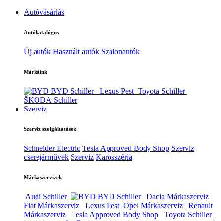
Autóvásárlás
Autókatalógus
Új autók
Használt autók
Szalonautók
Márkáink
BYD Schiller
Lexus Pest
Toyota Schiller
ŠKODA Schiller
Szerviz
Szerviz szolgáltatások
Schneider Electric
Tesla Approved Body Shop
Szerviz
cserejárművek
Szerviz
Karosszéria
Márkaszervizek
Audi Schiller
BYD Schiller
Dacia Márkaszerviz
Fiat Márkaszerviz
Lexus Pest
Opel Márkaszerviz
Renault
Márkaszerviz
Tesla Approved Body Shop
Toyota Schiller