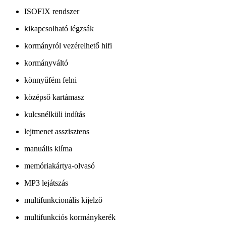
ISOFIX rendszer
kikapcsolható légzsák
kormányról vezérelhető hifi
kormányváltó
könnyűfém felni
középső kartámasz
kulcsnélküli indítás
lejtmenet asszisztens
manuális klíma
memóriakártya-olvasó
MP3 lejátszás
multifunkcionális kijelző
multifunkciós kormánykerék