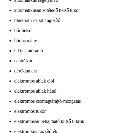
automatikus segélyhívó
automatikusan sötétedő belső tükör
bluetooth-os kihangosító
bőr belső
bőrkormány
CD-s autórádió
centrálzár
deréktámasz
elektromos ablak elöl
elektromos ablak hátul
elektromos csomagtérajtó-mozgatás
elektromos tükör
elektromosan behajtható külső tükrök
elektronikus rögzítőfék