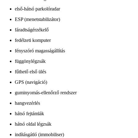
első-hátsó parkolóradar
ESP (menetstabilizátor)
fáradtságérzékelő
fedélzeti komputer
fényszóró magasságállítás
függönylégzsák
fűthető első ülés
GPS (navigáció)
guminyomás-ellenőrző rendszer
hangvezérlés
hátsó fejtámlák
hátsó oldal légzsák
indításgátló (immobiliser)