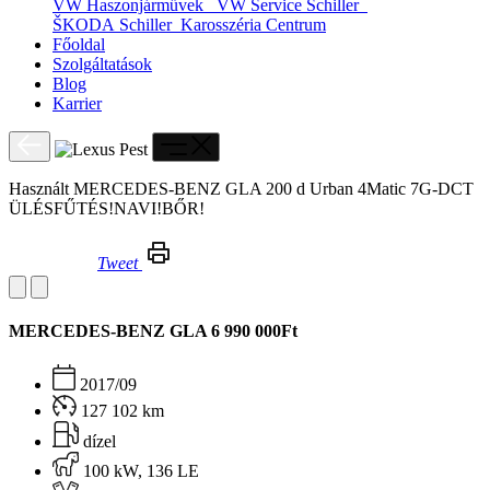
VW Haszonjárművek
VW Service Schiller
ŠKODA Schiller
Karosszéria Centrum
Főoldal
Szolgáltatások
Blog
Karrier
Használt MERCEDES-BENZ GLA 200 d Urban 4Matic 7G-DCT
ÜLÉSFŰTÉS!NAVI!BŐR!
Tweet
Használt MERCEDES-BENZ GLA 200 d Urban 4Matic 7G-DCT ÜLÉSFŰTÉS!NAVI!BŐR!
MERCEDES-BENZ GLA
6 990 000Ft
2017/09
127 102 km
dízel
100 kW, 136 LE