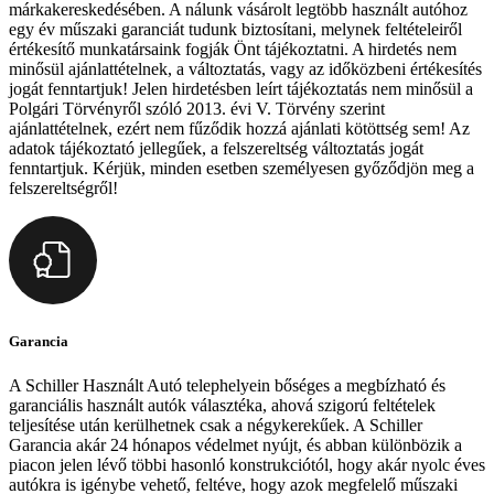
márkakereskedésében. A nálunk vásárolt legtöbb használt autóhoz
egy év műszaki garanciát tudunk biztosítani, melynek feltételeiről
értékesítő munkatársaink fogják Önt tájékoztatni. A hirdetés nem
minősül ajánlattételnek, a változtatás, vagy az időközbeni értékesítés
jogát fenntartjuk! Jelen hirdetésben leírt tájékoztatás nem minősül a
Polgári Törvényről szóló 2013. évi V. Törvény szerint
ajánlattételnek, ezért nem fűződik hozzá ajánlati kötöttség sem! Az
adatok tájékoztató jellegűek, a felszereltség változtatás jogát
fenntartjuk. Kérjük, minden esetben személyesen győződjön meg a
felszereltségről!
Garancia
A Schiller Használt Autó telephelyein bőséges a megbízható és
garanciális használt autók választéka, ahová szigorú feltételek
teljesítése után kerülhetnek csak a négykerekűek. A Schiller
Garancia akár 24 hónapos védelmet nyújt, és abban különbözik a
piacon jelen lévő többi hasonló konstrukciótól, hogy akár nyolc éves
autókra is igénybe vehető, feltéve, hogy azok megfelelő műszaki