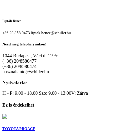
Lipták Bence
+36 20 858 0473
liptak.bence@schiller.hu
Nézd meg telephelyünkön!
1044 Budapest, Váci út 119/c
(+36) 20/8580477
(+36) 20/8580474
hasznaltauto@schiller.hu
Nyitvatartás
H - P: 9.00 - 18.00 Szo: 9.00 - 13:00V: Zárva
Ez is érdekelhet
TOYOTA PROACE