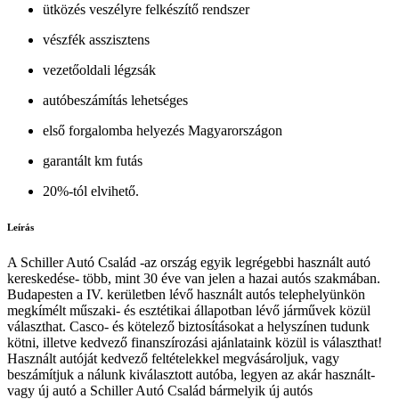
ütközés veszélyre felkészítő rendszer
vészfék asszisztens
vezetőoldali légzsák
autóbeszámítás lehetséges
első forgalomba helyezés Magyarországon
garantált km futás
20%-tól elvihető.
Leírás
A Schiller Autó Család -az ország egyik legrégebbi használt autó
kereskedése- több, mint 30 éve van jelen a hazai autós szakmában.
Budapesten a IV. kerületben lévő használt autós telephelyünkön
megkímélt műszaki- és esztétikai állapotban lévő járművek közül
választhat. Casco- és kötelező biztosításokat a helyszínen tudunk
kötni, illetve kedvező finanszírozási ajánlataink közül is választhat!
Használt autóját kedvező feltételekkel megvásároljuk, vagy
beszámítjuk a nálunk kiválasztott autóba, legyen az akár használt-
vagy új autó a Schiller Autó Család bármelyik új autós