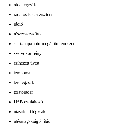
oldallégzsák
radaros fékasszisztens
rádió
részecskeszűrő
start-stop/motormegállító rendszer
szervokormány
színezett üveg
tempomat
térdlégzsák
tolatóradar
USB csatlakozó
utasoldali légzsák
ülésmagasság állítás