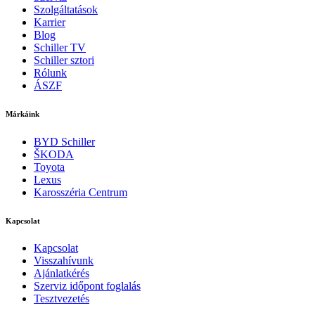
Szolgáltatások
Karrier
Blog
Schiller TV
Schiller sztori
Rólunk
ÁSZF
Márkáink
BYD Schiller
ŠKODA
Toyota
Lexus
Karosszéria Centrum
Kapcsolat
Kapcsolat
Visszahívunk
Ajánlatkérés
Szerviz időpont foglalás
Tesztvezetés