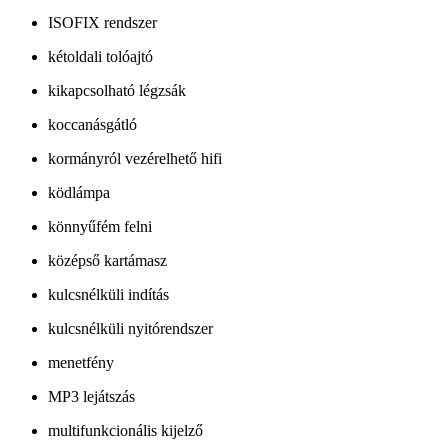
ISOFIX rendszer
kétoldali tolóajtó
kikapcsolható légzsák
koccanásgátló
kormányról vezérelhető hifi
ködlámpa
könnyűfém felni
középső kartámasz
kulcsnélküli indítás
kulcsnélküli nyitórendszer
menetfény
MP3 lejátszás
multifunkcionális kijelző