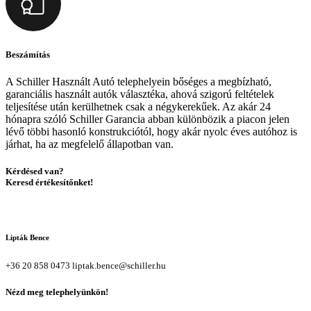
Beszámítás
A Schiller Használt Autó telephelyein bőséges a megbízható,
garanciális használt autók választéka, ahová szigorú feltételek
teljesítése után kerülhetnek csak a négykerekűek. Az akár 24
hónapra szóló Schiller Garancia abban különbözik a piacon jelen
lévő többi hasonló konstrukciótól, hogy akár nyolc éves autóhoz is
járhat, ha az megfelelő állapotban van.
Kérdésed van?
Keresd értékesítőnket!
Lipták Bence
+36 20 858 0473
liptak.bence@schiller.hu
Nézd meg telephelyünkön!