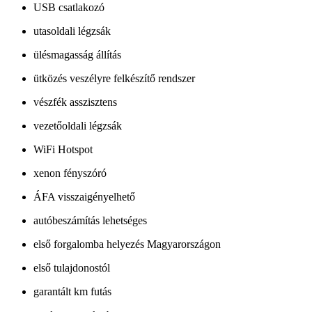
USB csatlakozó
utasoldali légzsák
ülésmagasság állítás
ütközés veszélyre felkészítő rendszer
vészfék asszisztens
vezetőoldali légzsák
WiFi Hotspot
xenon fényszóró
ÁFA visszaigényelhető
autóbeszámítás lehetséges
első forgalomba helyezés Magyarországon
első tulajdonostól
garantált km futás