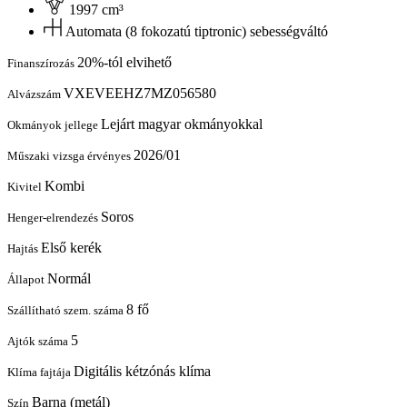
1997 cm³
Automata (8 fokozatú tiptronic) sebességváltó
20%-tól elvihető
Finanszírozás
VXEVEEHZ7MZ056580
Alvázszám
Lejárt magyar okmányokkal
Okmányok jellege
2026/01
Műszaki vizsga érvényes
Kombi
Kivitel
Soros
Henger-elrendezés
Első kerék
Hajtás
Normál
Állapot
8 fő
Szállítható szem. száma
5
Ajtók száma
Digitális kétzónás klíma
Klíma fajtája
Barna (metál)
Szín