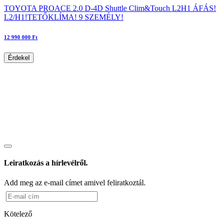
TOYOTA PROACE 2.0 D-4D Shuttle Clim&Touch L2H1 ÁFÁS!
L2/H1!TETŐKLÍMA! 9 SZEMÉLY!
12 990 000 Ft
Érdekel
Leiratkozás a hírlevélről.
Add meg az e-mail címet amivel feliratkoztál.
Kötelező