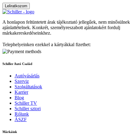
Leliratkozom
A honlapon feltüntetett árak tájékoztató jellegűek, nem minősülnek
ajánlattételnek. Konkrét, személyreszabott ajánlatokért fordulj
márkakereskedéseinkhez.
Telephelyeinken ezekkel a kártyákkal fizethet:
Schiller Autó Család
Autóvásárlás
Szerviz
Szolgáltatások
Karrier
Blog
Schiller TV
Schiller sztori
Rólunk
ÁSZF
Márkáink