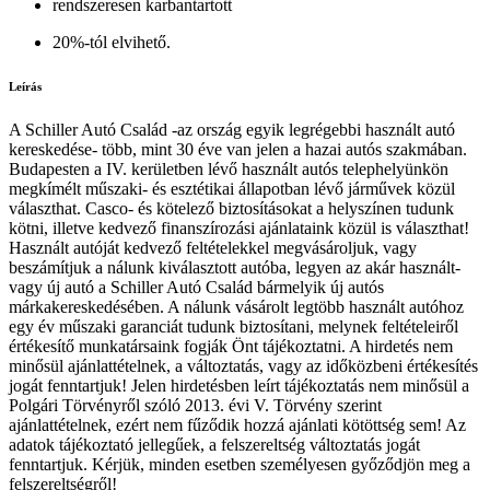
rendszeresen karbantartott
20%-tól elvihető.
Leírás
A Schiller Autó Család -az ország egyik legrégebbi használt autó
kereskedése- több, mint 30 éve van jelen a hazai autós szakmában.
Budapesten a IV. kerületben lévő használt autós telephelyünkön
megkímélt műszaki- és esztétikai állapotban lévő járművek közül
választhat. Casco- és kötelező biztosításokat a helyszínen tudunk
kötni, illetve kedvező finanszírozási ajánlataink közül is választhat!
Használt autóját kedvező feltételekkel megvásároljuk, vagy
beszámítjuk a nálunk kiválasztott autóba, legyen az akár használt-
vagy új autó a Schiller Autó Család bármelyik új autós
márkakereskedésében. A nálunk vásárolt legtöbb használt autóhoz
egy év műszaki garanciát tudunk biztosítani, melynek feltételeiről
értékesítő munkatársaink fogják Önt tájékoztatni. A hirdetés nem
minősül ajánlattételnek, a változtatás, vagy az időközbeni értékesítés
jogát fenntartjuk! Jelen hirdetésben leírt tájékoztatás nem minősül a
Polgári Törvényről szóló 2013. évi V. Törvény szerint
ajánlattételnek, ezért nem fűződik hozzá ajánlati kötöttség sem! Az
adatok tájékoztató jellegűek, a felszereltség változtatás jogát
fenntartjuk. Kérjük, minden esetben személyesen győződjön meg a
felszereltségről!