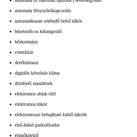
automata (8 fokozatú tiptronic) sebességváltó
automata fényszórókapcsolás
automatikusan sötétedő belső tükör
bluetooth-os kihangosító
bőrkormány
centrálzár
deréktámasz
digitális kétzónás klíma
dönthető utasülések
elektromos ablak elöl
elektromos tükör
elektromosan behajtható külső tükrök
első-hátsó parkolóradar
érintőkijelző