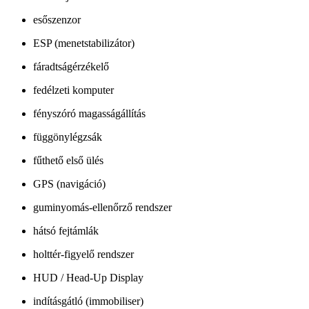
esőszenzor
ESP (menetstabilizátor)
fáradtságérzékelő
fedélzeti komputer
fényszóró magasságállítás
függönylégzsák
fűthető első ülés
GPS (navigáció)
guminyomás-ellenőrző rendszer
hátsó fejtámlák
holttér-figyelő rendszer
HUD / Head-Up Display
indításgátló (immobiliser)