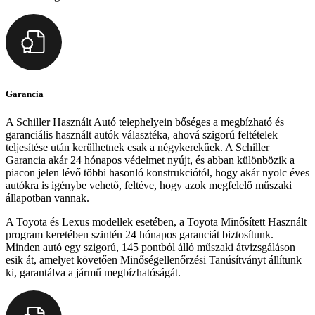
Garancia
A Schiller Használt Autó telephelyein bőséges a megbízható és
garanciális használt autók választéka, ahová szigorú feltételek
teljesítése után kerülhetnek csak a négykerekűek. A Schiller
Garancia akár 24 hónapos védelmet nyújt, és abban különbözik a
piacon jelen lévő többi hasonló konstrukciótól, hogy akár nyolc éves
autókra is igénybe vehető, feltéve, hogy azok megfelelő műszaki
állapotban vannak.
A Toyota és Lexus modellek esetében, a Toyota Minősített Használt
program keretében szintén 24 hónapos garanciát biztosítunk.
Minden autó egy szigorú, 145 pontból álló műszaki átvizsgáláson
esik át, amelyet követően Minőségellenőrzési Tanúsítványt állítunk
ki, garantálva a jármű megbízhatóságát.