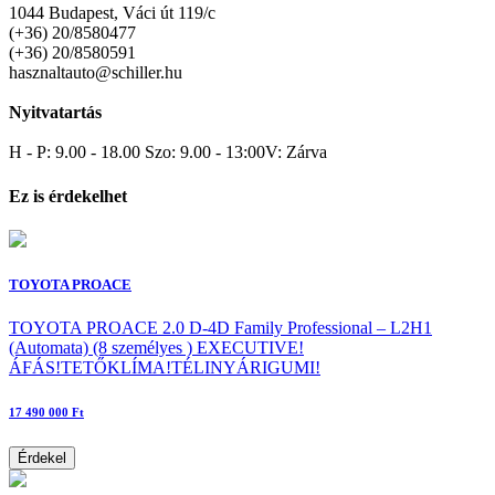
1044 Budapest, Váci út 119/c
(+36) 20/8580477
(+36) 20/8580591
hasznaltauto@schiller.hu
Nyitvatartás
H - P: 9.00 - 18.00 Szo: 9.00 - 13:00V: Zárva
Ez is érdekelhet
TOYOTA PROACE
TOYOTA PROACE 2.0 D-4D Family Professional – L2H1
(Automata) (8 személyes ) EXECUTIVE!
ÁFÁS!TETŐKLÍMA!TÉLINYÁRIGUMI!
17 490 000 Ft
Érdekel