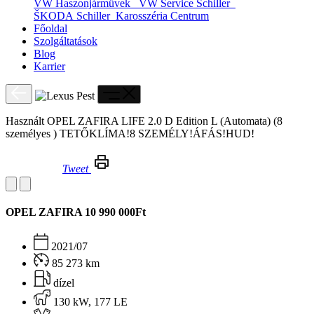
VW Haszonjárművek
VW Service Schiller
ŠKODA Schiller
Karosszéria Centrum
Főoldal
Szolgáltatások
Blog
Karrier
Használt OPEL ZAFIRA LIFE 2.0 D Edition L (Automata) (8
személyes ) TETŐKLÍMA!8 SZEMÉLY!ÁFÁS!HUD!
Tweet
Használt OPEL ZAFIRA LIFE 2.0 D Edition L (Automata) (8 személyes ) TETŐKLÍMA!8 SZEMÉLY!ÁFÁS!HUD!
OPEL ZAFIRA
10 990 000Ft
2021/07
85 273 km
dízel
130 kW, 177 LE