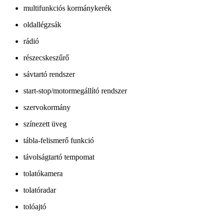
multifunkciós kormánykerék
oldallégzsák
rádió
részecskeszűrő
sávtartó rendszer
start-stop/motormegállító rendszer
szervokormány
színezett üveg
tábla-felismerő funkció
távolságtartó tempomat
tolatókamera
tolatóradar
tolóajtó