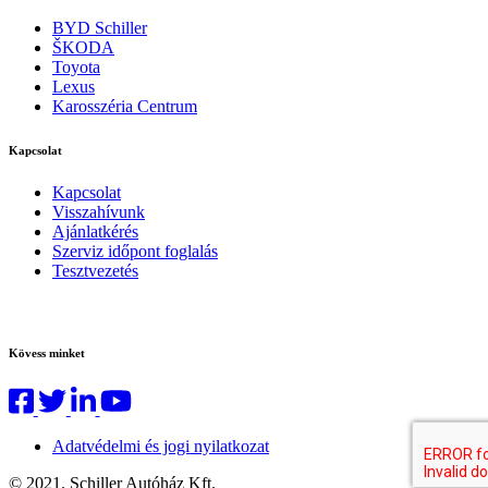
BYD Schiller
ŠKODA
Toyota
Lexus
Karosszéria Centrum
Kapcsolat
Kapcsolat
Visszahívunk
Ajánlatkérés
Szerviz időpont foglalás
Tesztvezetés
Kövess minket
Adatvédelmi és jogi nyilatkozat
© 2021. Schiller Autóház Kft.