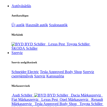
Autóvásárlás
Autókatalógus
Új autók
Használt autók
Szalonautók
Márkáink
BYD Schiller
Lexus Pest
Toyota Schiller
ŠKODA Schiller
Szerviz
Szerviz szolgáltatások
Schneider Electric
Tesla Approved Body Shop
Szerviz
cserejárművek
Szerviz
Karosszéria
Márkaszervizek
Audi Schiller
BYD Schiller
Dacia Márkaszerviz
Fiat Márkaszerviz
Lexus Pest
Opel Márkaszerviz
Renault
Márkaszerviz
Tesla Approved Body Shop
Toyota Schiller