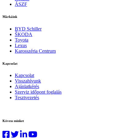
ÁSZF
Márkáink
BYD Schiller
ŠKODA
Toyota
Lexus
Karosszéria Centrum
Kapcsolat
Kapcsolat
Visszahívunk
Ajánlatkérés
Szerviz időpont foglalás
Tesztvezetés
Kövess minket