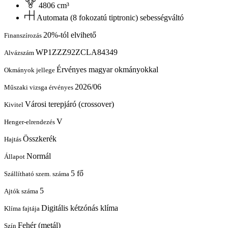
4806 cm³
Automata (8 fokozatú tiptronic) sebességváltó
20%-tól elvihető
Finanszírozás
WP1ZZZ92ZCLA84349
Alvázszám
Érvényes magyar okmányokkal
Okmányok jellege
2026/06
Műszaki vizsga érvényes
Városi terepjáró (crossover)
Kivitel
V
Henger-elrendezés
Összkerék
Hajtás
Normál
Állapot
5 fő
Szállítható szem. száma
5
Ajtók száma
Digitális kétzónás klíma
Klíma fajtája
Fehér (metál)
Szín