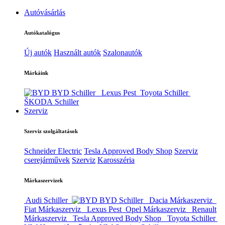
Autóvásárlás
Autókatalógus
Új autók
Használt autók
Szalonautók
Márkáink
BYD Schiller
Lexus Pest
Toyota Schiller
ŠKODA Schiller
Szerviz
Szerviz szolgáltatások
Schneider Electric
Tesla Approved Body Shop
Szerviz
cserejárművek
Szerviz
Karosszéria
Márkaszervizek
Audi Schiller
BYD Schiller
Dacia Márkaszerviz
Fiat Márkaszerviz
Lexus Pest
Opel Márkaszerviz
Renault
Márkaszerviz
Tesla Approved Body Shop
Toyota Schiller