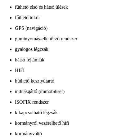
fűthető első és hátsó ülések
fűthető tükör
GPS (navigáció)
guminyomás-ellenőrző rendszer
gyalogos légzsák
hátsó fejtámlák
HIFI
hűthető kesztyűtartó
indításgátló (immobiliser)
ISOFIX rendszer
kikapcsolható légzsák
kormányról vezérelhető hifi
kormányváltó