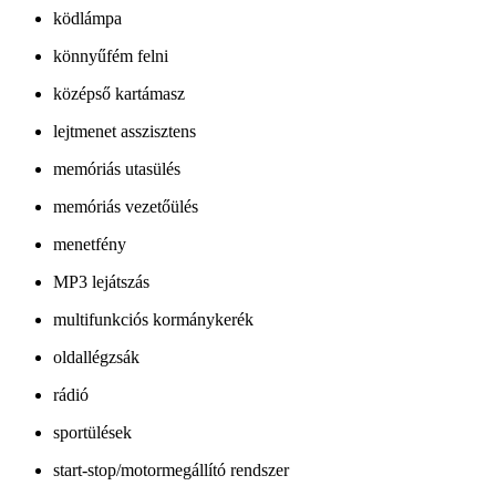
ködlámpa
könnyűfém felni
középső kartámasz
lejtmenet asszisztens
memóriás utasülés
memóriás vezetőülés
menetfény
MP3 lejátszás
multifunkciós kormánykerék
oldallégzsák
rádió
sportülések
start-stop/motormegállító rendszer