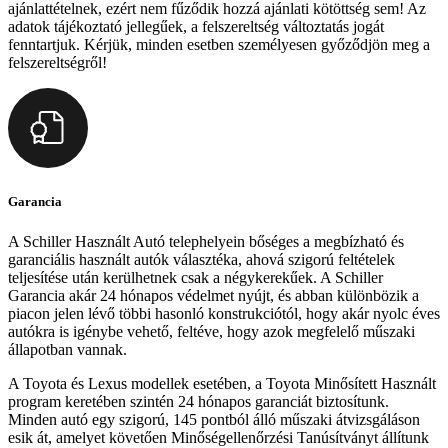
ajánlattételnek, ezért nem fűződik hozzá ajánlati kötöttség sem! Az
adatok tájékoztató jellegűek, a felszereltség változtatás jogát
fenntartjuk. Kérjük, minden esetben személyesen győződjön meg a
felszereltségről!
Garancia
A Schiller Használt Autó telephelyein bőséges a megbízható és
garanciális használt autók választéka, ahová szigorú feltételek
teljesítése után kerülhetnek csak a négykerekűek. A Schiller
Garancia akár 24 hónapos védelmet nyújt, és abban különbözik a
piacon jelen lévő többi hasonló konstrukciótól, hogy akár nyolc éves
autókra is igénybe vehető, feltéve, hogy azok megfelelő műszaki
állapotban vannak.
A Toyota és Lexus modellek esetében, a Toyota Minősített Használt
program keretében szintén 24 hónapos garanciát biztosítunk.
Minden autó egy szigorú, 145 pontból álló műszaki átvizsgáláson
esik át, amelyet követően Minőségellenőrzési Tanúsítványt állítunk