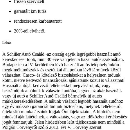
frissen szervizelt
garantált km futás
rendszeresen karbantartott
20%-tól elvihető.
Leírás
A Schiller Autó Család -az ország egyik legrégebbi használt autó
kereskedése- több, mint 30 éve van jelen a hazai autós szakmában.
Budapesten a IV. kerületben lévő használt autós telephelyünkön
megkímélt műszaki- és esztétikai állapotban lévő járművek közül
választhat. Casco- és kötelező biztosításokat a helyszínen tudunk
kötni, illetve kedvező finanszírozási ajánlataink közül is választhat!
Használt autóját kedvező feltételekkel megvásároljuk, vagy
beszámítjuk a nálunk kiválasztott autóba, legyen az akár használt-
vagy új autó a Schiller Autó Család bármelyik új autós
márkakereskedésében. A nálunk vásárolt legtöbb használt autóhoz
egy év műszaki garanciát tudunk biztosítani, melynek feltételeiről
értékesítő munkatársaink fogják Önt tájékoztatni. A hirdetés nem
minősül ajánlattételnek, a változtatás, vagy az időközbeni értékesítés
jogát fenntartjuk! Jelen hirdetésben leírt tájékoztatás nem minősül a
Polgári Törvényről szóló 2013. évi V. Törvény szerint