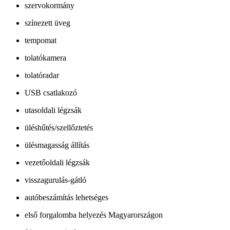
szervokormány
színezett üveg
tempomat
tolatókamera
tolatóradar
USB csatlakozó
utasoldali légzsák
üléshűtés/szellőztetés
ülésmagasság állítás
vezetőoldali légzsák
visszagurulás-gátló
autóbeszámítás lehetséges
első forgalomba helyezés Magyarországon