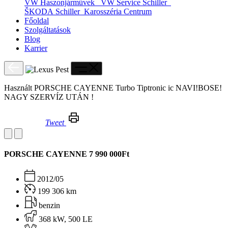
VW Haszonjárművek
VW Service Schiller
ŠKODA Schiller
Karosszéria Centrum
Főoldal
Szolgáltatások
Blog
Karrier
Használt PORSCHE CAYENNE Turbo Tiptronic ic NAVI!BOSE!
NAGY SZERVÍZ UTÁN !
Tweet
Használt PORSCHE CAYENNE Turbo Tiptronic ic NAVI!BOSE! NAGY SZERVÍZ UTÁN !
PORSCHE CAYENNE
7 990 000Ft
2012/05
199 306 km
benzin
368 kW, 500 LE