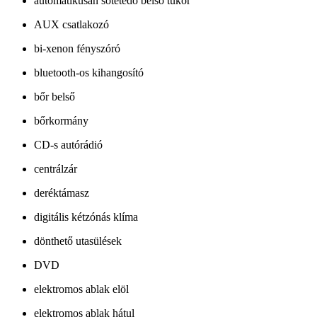
automatikusan sötétedő belső tükör
AUX csatlakozó
bi-xenon fényszóró
bluetooth-os kihangosító
bőr belső
bőrkormány
CD-s autórádió
centrálzár
deréktámasz
digitális kétzónás klíma
dönthető utasülések
DVD
elektromos ablak elöl
elektromos ablak hátul