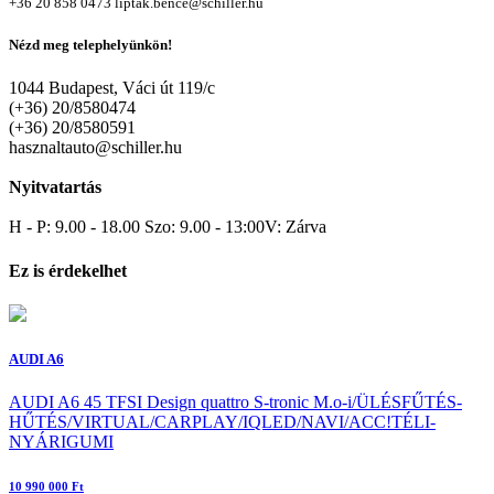
+36 20 858 0473
liptak.bence@schiller.hu
Nézd meg telephelyünkön!
1044 Budapest, Váci út 119/c
(+36) 20/8580474
(+36) 20/8580591
hasznaltauto@schiller.hu
Nyitvatartás
H - P: 9.00 - 18.00 Szo: 9.00 - 13:00V: Zárva
Ez is érdekelhet
AUDI A6
AUDI A6 45 TFSI Design quattro S-tronic M.o-i/ÜLÉSFŰTÉS-
HŰTÉS/VIRTUAL/CARPLAY/IQLED/NAVI/ACC!TÉLI-
NYÁRIGUMI
10 990 000 Ft