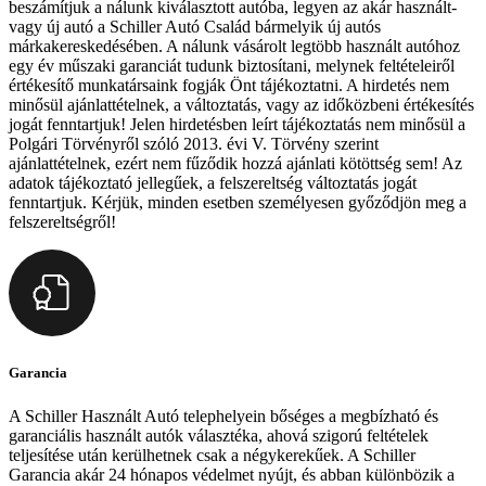
beszámítjuk a nálunk kiválasztott autóba, legyen az akár használt-
vagy új autó a Schiller Autó Család bármelyik új autós
márkakereskedésében. A nálunk vásárolt legtöbb használt autóhoz
egy év műszaki garanciát tudunk biztosítani, melynek feltételeiről
értékesítő munkatársaink fogják Önt tájékoztatni. A hirdetés nem
minősül ajánlattételnek, a változtatás, vagy az időközbeni értékesítés
jogát fenntartjuk! Jelen hirdetésben leírt tájékoztatás nem minősül a
Polgári Törvényről szóló 2013. évi V. Törvény szerint
ajánlattételnek, ezért nem fűződik hozzá ajánlati kötöttség sem! Az
adatok tájékoztató jellegűek, a felszereltség változtatás jogát
fenntartjuk. Kérjük, minden esetben személyesen győződjön meg a
felszereltségről!
Garancia
A Schiller Használt Autó telephelyein bőséges a megbízható és
garanciális használt autók választéka, ahová szigorú feltételek
teljesítése után kerülhetnek csak a négykerekűek. A Schiller
Garancia akár 24 hónapos védelmet nyújt, és abban különbözik a