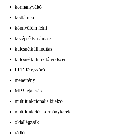
kormányváltó
ködlámpa
könnyűfém felni
középső kartámasz
kulcsnélküli indítás
kulcsnélküli nyitórendszer
LED fényszóró
menetfény
MP3 lejátszás
multifunkcionális kijelző
multifunkciós kormánykerék
oldallégzsák
rádió