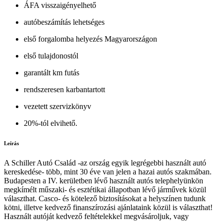
ÁFA visszaigényelhető
autóbeszámítás lehetséges
első forgalomba helyezés Magyarországon
első tulajdonostól
garantált km futás
rendszeresen karbantartott
vezetett szervizkönyv
20%-tól elvihető.
Leírás
A Schiller Autó Család -az ország egyik legrégebbi használt autó
kereskedése- több, mint 30 éve van jelen a hazai autós szakmában.
Budapesten a IV. kerületben lévő használt autós telephelyünkön
megkímélt műszaki- és esztétikai állapotban lévő járművek közül
választhat. Casco- és kötelező biztosításokat a helyszínen tudunk
kötni, illetve kedvező finanszírozási ajánlataink közül is választhat!
Használt autóját kedvező feltételekkel megvásároljuk, vagy