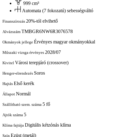
999 cm³
Automata (7 fokozatú) sebességváltó
20%-tól elvihető
Finanszírozás
TMBGR6NW6R3076578
Alvázszám
Érvényes magyar okmányokkal
Okmányok jellege
2028/07
Műszaki vizsga érvényes
Városi terepjáró (crossover)
Kivitel
Soros
Henger-elrendezés
Első kerék
Hajtás
Normál
Állapot
5 fő
Szállítható szem. száma
5
Ajtók száma
Digitális kétzónás klíma
Klíma fajtája
Ezüst (metál)
Szín