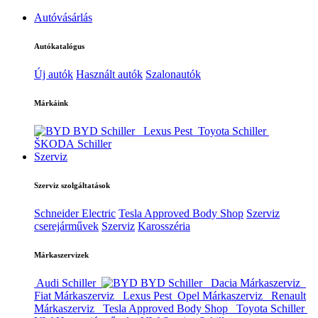
Autóvásárlás
Autókatalógus
Új autók
Használt autók
Szalonautók
Márkáink
BYD Schiller
Lexus Pest
Toyota Schiller
ŠKODA Schiller
Szerviz
Szerviz szolgáltatások
Schneider Electric
Tesla Approved Body Shop
Szerviz
cserejárművek
Szerviz
Karosszéria
Márkaszervizek
Audi Schiller
BYD Schiller
Dacia Márkaszerviz
Fiat Márkaszerviz
Lexus Pest
Opel Márkaszerviz
Renault
Márkaszerviz
Tesla Approved Body Shop
Toyota Schiller