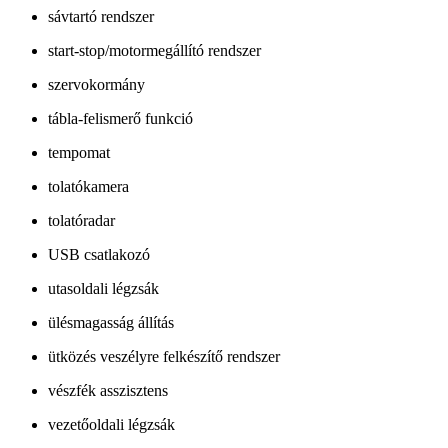
sávtartó rendszer
start-stop/motormegállító rendszer
szervokormány
tábla-felismerő funkció
tempomat
tolatókamera
tolatóradar
USB csatlakozó
utasoldali légzsák
ülésmagasság állítás
ütközés veszélyre felkészítő rendszer
vészfék asszisztens
vezetőoldali légzsák