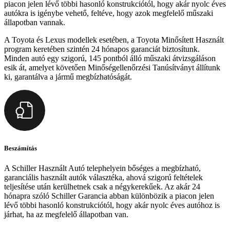
piacon jelen lévő többi hasonló konstrukciótól, hogy akár nyolc éves
autókra is igénybe vehető, feltéve, hogy azok megfelelő műszaki
állapotban vannak.
A Toyota és Lexus modellek esetében, a Toyota Minősített Használt
program keretében szintén 24 hónapos garanciát biztosítunk.
Minden autó egy szigorú, 145 pontból álló műszaki átvizsgáláson
esik át, amelyet követően Minőségellenőrzési Tanúsítványt állítunk
ki, garantálva a jármű megbízhatóságát.
Beszámítás
A Schiller Használt Autó telephelyein bőséges a megbízható,
garanciális használt autók választéka, ahová szigorú feltételek
teljesítése után kerülhetnek csak a négykerekűek. Az akár 24
hónapra szóló Schiller Garancia abban különbözik a piacon jelen
lévő többi hasonló konstrukciótól, hogy akár nyolc éves autóhoz is
járhat, ha az megfelelő állapotban van.