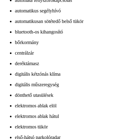
automata fényszórókapcsolás
automatikus segélyhívó
automatikusan sötétedő belső tükör
bluetooth-os kihangosító
bőrkormány
centrálzár
deréktámasz
digitális kétzónás klíma
digitális műszeregység
dönthető utasülések
elektromos ablak elöl
elektromos ablak hátul
elektromos tükör
első-hátsó parkolóradar