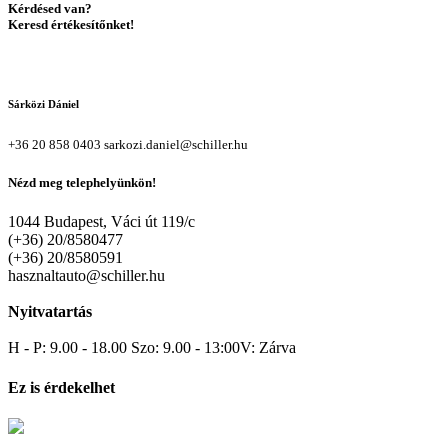
Kérdésed van?
Keresd értékesítőnket!
Sárközi Dániel
+36 20 858 0403
sarkozi.daniel@schiller.hu
Nézd meg telephelyünkön!
1044 Budapest, Váci út 119/c
(+36) 20/8580477
(+36) 20/8580591
hasznaltauto@schiller.hu
Nyitvatartás
H - P: 9.00 - 18.00 Szo: 9.00 - 13:00V: Zárva
Ez is érdekelhet