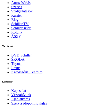
Autóvásárlás
Szerviz
Szolgáltatások
Karrier
Blog
Schiller TV
Schiller sztori
Rólunk
ÁSZF
Márkáink
BYD Schiller
ŠKODA
Toyota
Lexus
Karosszéria Centrum
Kapcsolat
Kapcsolat
Visszahívunk
Ajánlatkérés
Szerviz időpont foglalás