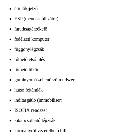
érintőkijelző
ESP (menetstabilizátor)
fáradtságérzékelő
fedélzeti komputer
függönylégzsák
fűthető első ülés
fűthető tükör
guminyomás-ellenőrző rendszer
hátsó fejtámlák
indításgátló (immobiliser)
ISOFIX rendszer
kikapcsolható légzsák
kormányról vezérelhető hifi