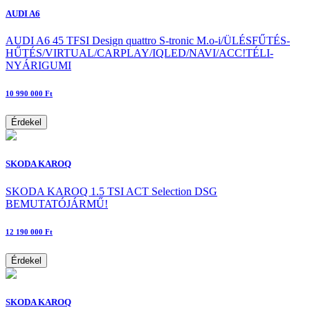
AUDI A6
AUDI A6 45 TFSI Design quattro S-tronic M.o-i/ÜLÉSFŰTÉS-
HŰTÉS/VIRTUAL/CARPLAY/IQLED/NAVI/ACC!TÉLI-
NYÁRIGUMI
10 990 000 Ft
Érdekel
SKODA KAROQ
SKODA KAROQ 1.5 TSI ACT Selection DSG
BEMUTATÓJÁRMŰ!
12 190 000 Ft
Érdekel
SKODA KAROQ