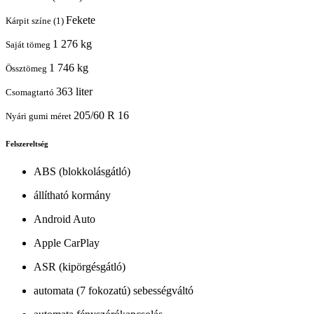
Fekete
Kárpit színe (1)
1 276 kg
Saját tömeg
1 746 kg
Össztömeg
363 liter
Csomagtartó
205/60 R 16
Nyári gumi méret
Felszereltség
ABS (blokkolásgátló)
állítható kormány
Android Auto
Apple CarPlay
ASR (kipörgésgátló)
automata (7 fokozatú) sebességváltó