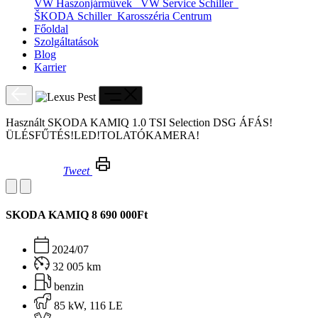
VW Haszonjárművek
VW Service Schiller
ŠKODA Schiller
Karosszéria Centrum
Főoldal
Szolgáltatások
Blog
Karrier
Használt SKODA KAMIQ 1.0 TSI Selection DSG ÁFÁS!
ÜLÉSFŰTÉS!LED!TOLATÓKAMERA!
Tweet
Használt SKODA KAMIQ 1.0 TSI Selection DSG ÁFÁS!ÜLÉSFŰTÉS!LED!TOLATÓKAMERA!
SKODA KAMIQ
8 690 000Ft
2024/07
32 005 km
benzin
85 kW, 116 LE