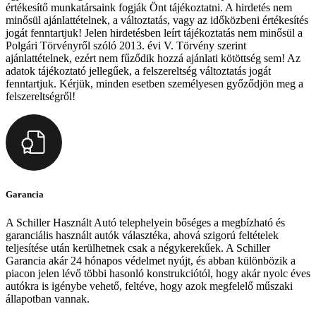
értékesítő munkatársaink fogják Önt tájékoztatni. A hirdetés nem
minősül ajánlattételnek, a változtatás, vagy az időközbeni értékesítés
jogát fenntartjuk! Jelen hirdetésben leírt tájékoztatás nem minősül a
Polgári Törvényről szóló 2013. évi V. Törvény szerint
ajánlattételnek, ezért nem fűződik hozzá ajánlati kötöttség sem! Az
adatok tájékoztató jellegűek, a felszereltség változtatás jogát
fenntartjuk. Kérjük, minden esetben személyesen győződjön meg a
felszereltségről!
Garancia
A Schiller Használt Autó telephelyein bőséges a megbízható és
garanciális használt autók választéka, ahová szigorú feltételek
teljesítése után kerülhetnek csak a négykerekűek. A Schiller
Garancia akár 24 hónapos védelmet nyújt, és abban különbözik a
piacon jelen lévő többi hasonló konstrukciótól, hogy akár nyolc éves
autókra is igénybe vehető, feltéve, hogy azok megfelelő műszaki
állapotban vannak.