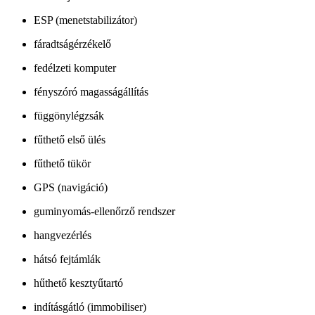
ESP (menetstabilizátor)
fáradtságérzékelő
fedélzeti komputer
fényszóró magasságállítás
függönylégzsák
fűthető első ülés
fűthető tükör
GPS (navigáció)
guminyomás-ellenőrző rendszer
hangvezérlés
hátsó fejtámlák
hűthető kesztyűtartó
indításgátló (immobiliser)