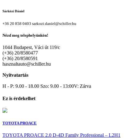
Sárközi Dániel
+36 20 858 0403
sarkozi.daniel@schiller.hu
Nézd meg telephelyünkön!
1044 Budapest, Váci út 119/c
(+36) 20/8580477
(+36) 20/8580591
hasznaltauto@schiller.hu
Nyitvatartás
H - P: 9.00 - 18.00 Szo: 9.00 - 13:00V: Zárva
Ez is érdekelhet
TOYOTA PROACE
TOYOTA PROACE 2.0 D-4D Family Professional – L2H1