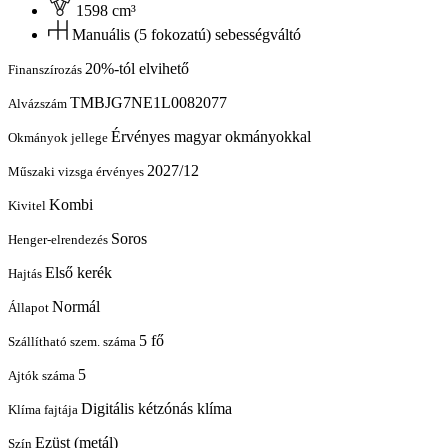
1598 cm³
Manuális (5 fokozatú) sebességváltó
20%-tól elvihető
Finanszírozás
TMBJG7NE1L0082077
Alvázszám
Érvényes magyar okmányokkal
Okmányok jellege
2027/12
Műszaki vizsga érvényes
Kombi
Kivitel
Soros
Henger-elrendezés
Első kerék
Hajtás
Normál
Állapot
5 fő
Szállítható szem. száma
5
Ajtók száma
Digitális kétzónás klíma
Klíma fajtája
Ezüst (metál)
Szín