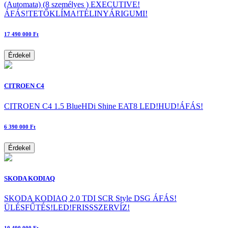
(Automata) (8 személyes ) EXECUTIVE!
ÁFÁS!TETŐKLÍMA!TÉLINYÁRIGUMI!
17 490 000 Ft
Érdekel
CITROEN C4
CITROEN C4 1.5 BlueHDi Shine EAT8 LED!HUD!ÁFÁS!
6 390 000 Ft
Érdekel
SKODA KODIAQ
SKODA KODIAQ 2.0 TDI SCR Style DSG ÁFÁS!
ÜLÉSFŰTÉS!LED!FRISSSZERVÍZ!
10 490 000 Ft