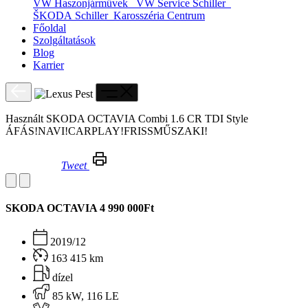
VW Haszonjárművek
VW Service Schiller
ŠKODA Schiller
Karosszéria Centrum
Főoldal
Szolgáltatások
Blog
Karrier
Használt SKODA OCTAVIA Combi 1.6 CR TDI Style
ÁFÁS!NAVI!CARPLAY!FRISSMŰSZAKI!
Tweet
Használt SKODA OCTAVIA Combi 1.6 CR TDI Style ÁFÁS!NAVI!CARPLAY!FRISSMŰSZAKI!
SKODA OCTAVIA
4 990 000Ft
2019/12
163 415 km
dízel
85 kW, 116 LE