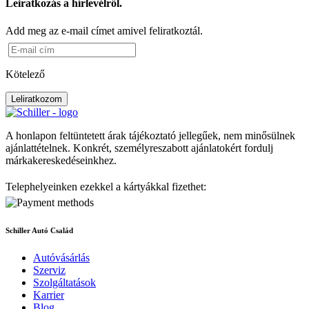
Leiratkozás a hírlevélről.
Add meg az e-mail címet amivel feliratkoztál.
Kötelező
Leliratkozom
A honlapon feltüntetett árak tájékoztató jellegűek, nem minősülnek
ajánlattételnek. Konkrét, személyreszabott ajánlatokért fordulj
márkakereskedéseinkhez.
Telephelyeinken ezekkel a kártyákkal fizethet:
Schiller Autó Család
Autóvásárlás
Szerviz
Szolgáltatások
Karrier
Blog