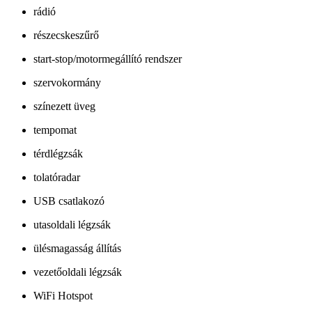
rádió
részecskeszűrő
start-stop/motormegállító rendszer
szervokormány
színezett üveg
tempomat
térdlégzsák
tolatóradar
USB csatlakozó
utasoldali légzsák
ülésmagasság állítás
vezetőoldali légzsák
WiFi Hotspot