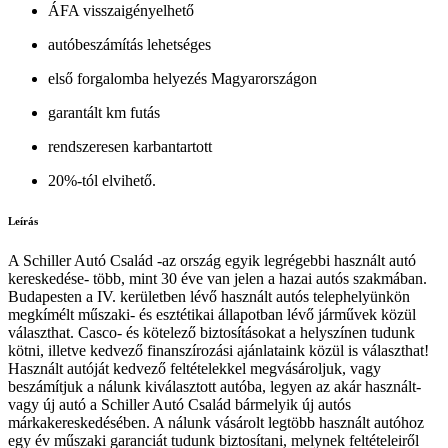
ÁFA visszaigényelhető
autóbeszámítás lehetséges
első forgalomba helyezés Magyarországon
garantált km futás
rendszeresen karbantartott
20%-tól elvihető.
Leírás
A Schiller Autó Család -az ország egyik legrégebbi használt autó
kereskedése- több, mint 30 éve van jelen a hazai autós szakmában.
Budapesten a IV. kerületben lévő használt autós telephelyünkön
megkímélt műszaki- és esztétikai állapotban lévő járművek közül
választhat. Casco- és kötelező biztosításokat a helyszínen tudunk
kötni, illetve kedvező finanszírozási ajánlataink közül is választhat!
Használt autóját kedvező feltételekkel megvásároljuk, vagy
beszámítjuk a nálunk kiválasztott autóba, legyen az akár használt-
vagy új autó a Schiller Autó Család bármelyik új autós
márkakereskedésében. A nálunk vásárolt legtöbb használt autóhoz
egy év műszaki garanciát tudunk biztosítani, melynek feltételeiről