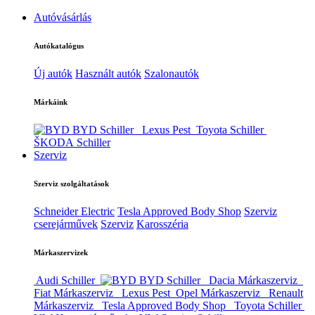
Autóvásárlás
Autókatalógus
Új autók
Használt autók
Szalonautók
Márkáink
BYD Schiller
Lexus Pest
Toyota Schiller
ŠKODA Schiller
Szerviz
Szerviz szolgáltatások
Schneider Electric
Tesla Approved Body Shop
Szerviz
cserejárművek
Szerviz
Karosszéria
Márkaszervizek
Audi Schiller
BYD Schiller
Dacia Márkaszerviz
Fiat Márkaszerviz
Lexus Pest
Opel Márkaszerviz
Renault
Márkaszerviz
Tesla Approved Body Shop
Toyota Schiller