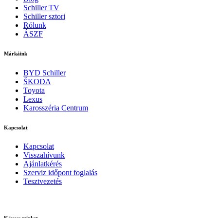
Schiller TV
Schiller sztori
Rólunk
ÁSZF
Márkáink
BYD Schiller
ŠKODA
Toyota
Lexus
Karosszéria Centrum
Kapcsolat
Kapcsolat
Visszahívunk
Ajánlatkérés
Szerviz időpont foglalás
Tesztvezetés