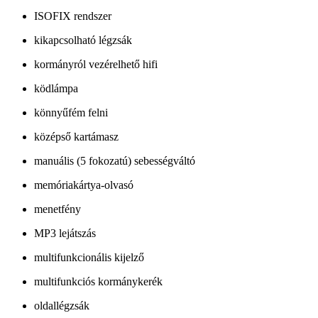
ISOFIX rendszer
kikapcsolható légzsák
kormányról vezérelhető hifi
ködlámpa
könnyűfém felni
középső kartámasz
manuális (5 fokozatú) sebességváltó
memóriakártya-olvasó
menetfény
MP3 lejátszás
multifunkcionális kijelző
multifunkciós kormánykerék
oldallégzsák