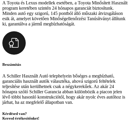
A Toyota és Lexus modellek esetében, a Toyota Minősített Használt
program keretében szintén 24 hónapos garanciát biztosítunk.
Minden autó egy szigorú, 145 pontból álló műszaki átvizsgáláson
esik át, amelyet követően Minőségellenőrzési Tanúsítványt állítunk
ki, garantálva a jármű megbízhatóságát.
Beszámítás
A Schiller Használt Autó telephelyein bőséges a megbízható,
garanciális használt autók választéka, ahová szigorú feltételek
teljesítése után kerülhetnek csak a négykerekűek. Az akár 24
hónapra szóló Schiller Garancia abban különbözik a piacon jelen
lévő többi hasonló konstrukciótól, hogy akár nyolc éves autóhoz is
járhat, ha az megfelelő állapotban van.
Kérdésed van?
Keresd értékesítőnket!