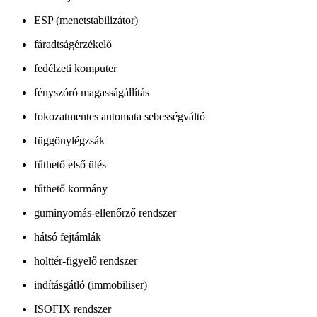
ESP (menetstabilizátor)
fáradtságérzékelő
fedélzeti komputer
fényszóró magasságállítás
fokozatmentes automata sebességváltó
függönylégzsák
fűthető első ülés
fűthető kormány
guminyomás-ellenőrző rendszer
hátsó fejtámlák
holttér-figyelő rendszer
indításgátló (immobiliser)
ISOFIX rendszer