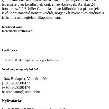
teljesítése után kerülhetnek csak a négykerekűek. Az akár 24
hónapra szóló Schiller Garancia abban különbözik a piacon jelen
lévő többi hasonló konstrukciótól, hogy akár nyolc éves autóhoz is
járhat, ha az megfelelő állapotban van.
Kérdésed van?
Keresd értékesítőnket!
Lipták Bence
+36 20 858 0473
liptak.bence@schiller.hu
Nézd meg telephelyünkön!
1044 Budapest, Váci út 119/c
(+36) 20/8580477
(+36) 20/8580474
hasznaltauto@schiller.hu
Nyitvatartás