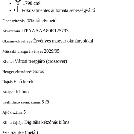
1798 cm³
Fokozatmentes automata sebességváltó
20%-tól elvihető
Finanszírozás
JTPAAAAA80R125793
Alvázszám
Érvényes magyar okmányokkal
Okmányok jellege
2029/05
Műszaki vizsga érvényes
Városi terepjáró (crossover)
Kivitel
Soros
Henger-elrendezés
Első kerék
Hajtás
Kitűnő
Állapot
5 fő
Szállítható szem. száma
5
Ajtók száma
Digitális kétzónás klíma
Klíma fajtája
Szürke (metál)
Szín