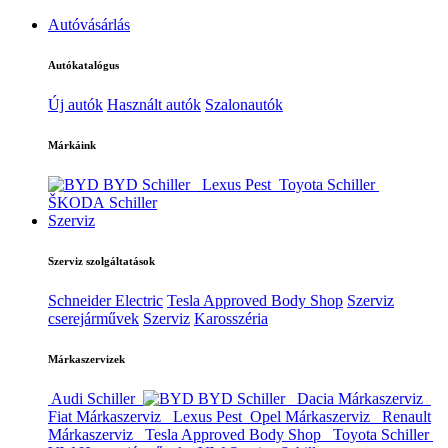
Autóvásárlás
Autókatalógus
Új autók
Használt autók
Szalonautók
Márkáink
BYD Schiller
Lexus Pest
Toyota Schiller
ŠKODA Schiller
Szerviz
Szerviz szolgáltatások
Schneider Electric
Tesla Approved Body Shop
Szerviz
cserejárművek
Szerviz
Karosszéria
Márkaszervizek
Audi Schiller
BYD Schiller
Dacia Márkaszerviz
Fiat Márkaszerviz
Lexus Pest
Opel Márkaszerviz
Renault
Márkaszerviz
Tesla Approved Body Shop
Toyota Schiller