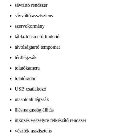
sávtartó rendszer
sávváltó asszisztens
szervokormány
tábla-felismerő funkció
távolságtartó tempomat
térdlégzsák
tolatókamera
tolatóradar
USB csatlakozó
utasoldali légzsák
ülésmagasság állítás
ütközés veszélyre felkészítő rendszer
vészfék asszisztens