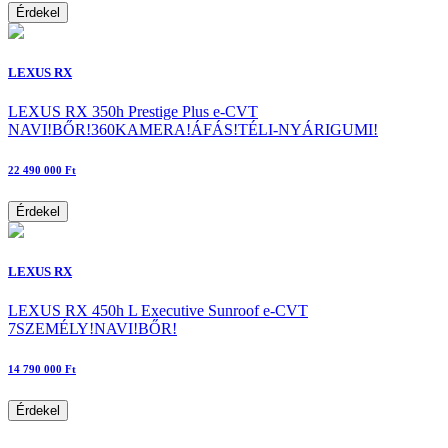
Érdekel
LEXUS RX
LEXUS RX 350h Prestige Plus e-CVT
NAVI!BŐR!360KAMERA!ÁFÁS!TÉLI-NYÁRIGUMI!
22 490 000 Ft
Érdekel
LEXUS RX
LEXUS RX 450h L Executive Sunroof e-CVT
7SZEMÉLY!NAVI!BŐR!
14 790 000 Ft
Érdekel