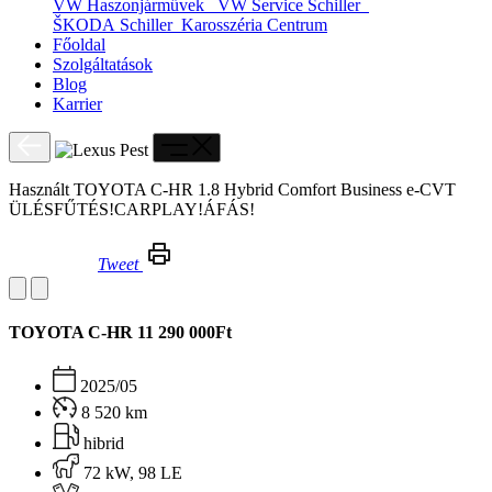
VW Haszonjárművek
VW Service Schiller
ŠKODA Schiller
Karosszéria Centrum
Főoldal
Szolgáltatások
Blog
Karrier
Használt TOYOTA C-HR 1.8 Hybrid Comfort Business e-CVT
ÜLÉSFŰTÉS!CARPLAY!ÁFÁS!
Tweet
Használt TOYOTA C-HR 1.8 Hybrid Comfort Business e-CVT ÜLÉSFŰTÉS!CARPLAY!ÁFÁS!
TOYOTA C-HR
11 290 000Ft
2025/05
8 520 km
hibrid
72 kW, 98 LE