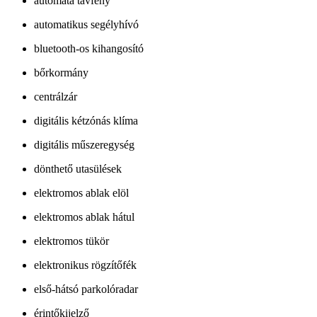
automata távfény
automatikus segélyhívó
bluetooth-os kihangosító
bőrkormány
centrálzár
digitális kétzónás klíma
digitális műszeregység
dönthető utasülések
elektromos ablak elöl
elektromos ablak hátul
elektromos tükör
elektronikus rögzítőfék
első-hátsó parkolóradar
érintőkijelző