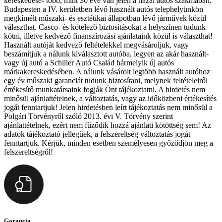
kereskedése- több, mint 30 éve van jelen a hazai autós szakmában.
Budapesten a IV. kerületben lévő használt autós telephelyünkön
megkímélt műszaki- és esztétikai állapotban lévő járművek közül
választhat. Casco- és kötelező biztosításokat a helyszínen tudunk
kötni, illetve kedvező finanszírozási ajánlataink közül is választhat!
Használt autóját kedvező feltételekkel megvásároljuk, vagy
beszámítjuk a nálunk kiválasztott autóba, legyen az akár használt-
vagy új autó a Schiller Autó Család bármelyik új autós
márkakereskedésében. A nálunk vásárolt legtöbb használt autóhoz
egy év műszaki garanciát tudunk biztosítani, melynek feltételeiről
értékesítő munkatársaink fogják Önt tájékoztatni. A hirdetés nem
minősül ajánlattételnek, a változtatás, vagy az időközbeni értékesítés
jogát fenntartjuk! Jelen hirdetésben leírt tájékoztatás nem minősül a
Polgári Törvényről szóló 2013. évi V. Törvény szerint
ajánlattételnek, ezért nem fűződik hozzá ajánlati kötöttség sem! Az
adatok tájékoztató jellegűek, a felszereltség változtatás jogát
fenntartjuk. Kérjük, minden esetben személyesen győződjön meg a
felszereltségről!
Garancia