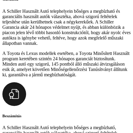
A Schiller Használt Autó telephelyein bőséges a megbízható és
garanciális használt autók választéka, ahová szigorú feltételek
teljesítése után kerülhetnek csak a négykerekűek. A Schiller
Garancia akár 24 hónapos védelmet nyújt, és abban különbözik a
piacon jelen lévő többi hasonló konstrukciótól, hogy akár nyolc éves
autókra is igénybe vehető, feltéve, hogy azok megfelelő műszaki
állapotban vannak.
A Toyota és Lexus modellek esetében, a Toyota Minősített Használt
program keretében szintén 24 hónapos garanciát biztosítunk.
Minden autó egy szigorú, 145 pontból álló műszaki átvizsgáláson
esik át, amelyet követően Minőségellenőrzési Tanúsítványt állítunk
ki, garantálva a jármű megbízhatóságát.
Beszámítás
A Schiller Használt Autó telephelyein bőséges a megbízható,
garanciális használt autók választéka, ahová szigorú feltételek