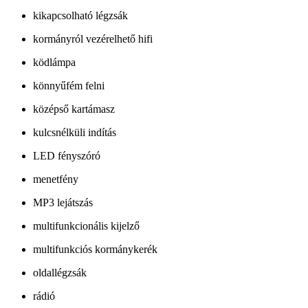
kikapcsolható légzsák
kormányról vezérelhető hifi
ködlámpa
könnyűfém felni
középső kartámasz
kulcsnélküli indítás
LED fényszóró
menetfény
MP3 lejátszás
multifunkcionális kijelző
multifunkciós kormánykerék
oldallégzsák
rádió