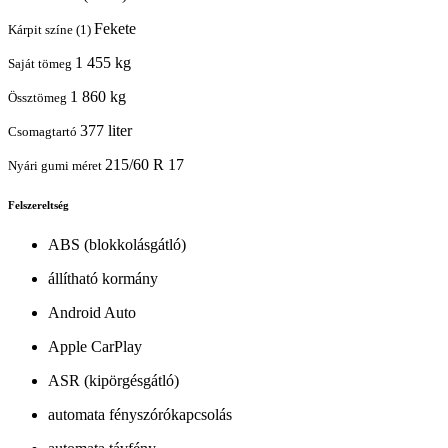
Fekete
Kárpit színe (1)
1 455 kg
Saját tömeg
1 860 kg
Össztömeg
377 liter
Csomagtartó
215/60 R 17
Nyári gumi méret
Felszereltség
ABS (blokkolásgátló)
állítható kormány
Android Auto
Apple CarPlay
ASR (kipörgésgátló)
automata fényszórókapcsolás