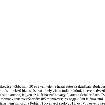
eskedése- több, mint 30 éve van jelen a hazai autós szakmában. Budape
- és kötelező biztosításokat a helyszínen tudunk kötni, illetve kedvező 
asztott autóba, legyen az akár használt- vagy új autó a Schiller Autó 
melynek feltételeiről értékesítő munkatársaink fogják Önt tájékoztatni. 
koztatás nem minősül a Polgári Törvényről szóló 2013. évi V. Törvény szer