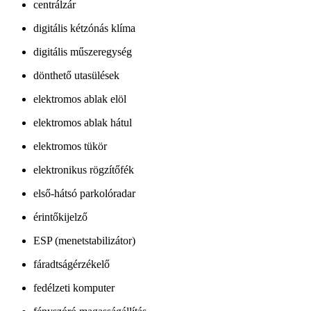
centrálzár
digitális kétzónás klíma
digitális műszeregység
dönthető utasülések
elektromos ablak elöl
elektromos ablak hátul
elektromos tükör
elektronikus rögzítőfék
első-hátsó parkolóradar
érintőkijelző
ESP (menetstabilizátor)
fáradtságérzékelő
fedélzeti komputer