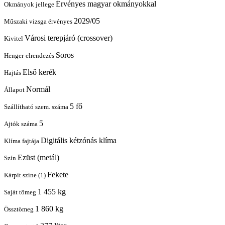
Érvényes magyar okmányokkal
Okmányok jellege
2029/05
Műszaki vizsga érvényes
Városi terepjáró (crossover)
Kivitel
Soros
Henger-elrendezés
Első kerék
Hajtás
Normál
Állapot
5 fő
Szállítható szem. száma
5
Ajtók száma
Digitális kétzónás klíma
Klíma fajtája
Ezüst (metál)
Szín
Fekete
Kárpit színe (1)
1 455 kg
Saját tömeg
1 860 kg
Össztömeg