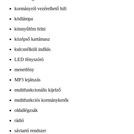
kormányról vezérelhető hifi
ködlámpa
könnyűfém felni
középső kartámasz
kulcsnélküli indítás
LED fényszóró
menetfény
MP3 lejátszás
multifunkcionális kijelző
multifunkciós kormánykerék
oldallégzsák
rádió
sávtartó rendszer