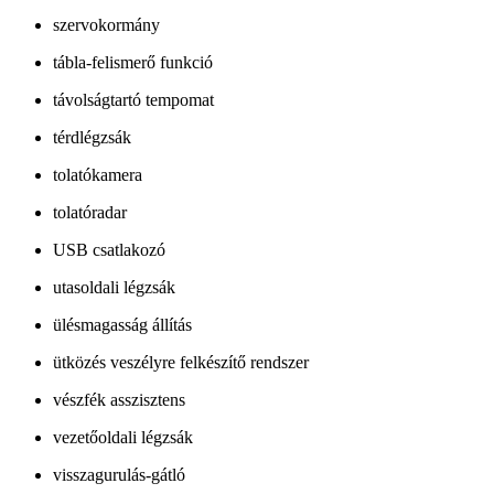
szervokormány
tábla-felismerő funkció
távolságtartó tempomat
térdlégzsák
tolatókamera
tolatóradar
USB csatlakozó
utasoldali légzsák
ülésmagasság állítás
ütközés veszélyre felkészítő rendszer
vészfék asszisztens
vezetőoldali légzsák
visszagurulás-gátló