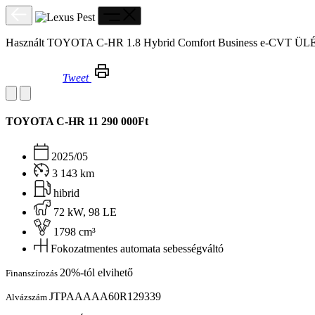
Használt TOYOTA C-HR 1.8 Hybrid Comfort Business e-CVT
Tweet
Használt TOYOTA C-HR 1.8 Hybrid Comfort Business e-CVT ÜLÉSFŰTÉS!CARPLAY!ÁFÁS!
TOYOTA C-HR
11 290 000Ft
2025/05
3 143 km
hibrid
72 kW, 98 LE
1798 cm³
Fokozatmentes automata sebességváltó
20%-tól elvihető
Finanszírozás
JTPAAAAA60R129339
Alvázszám