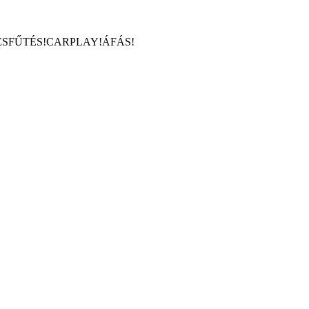
 ÜLÉSFŰTÉS!CARPLAY!ÁFÁS!