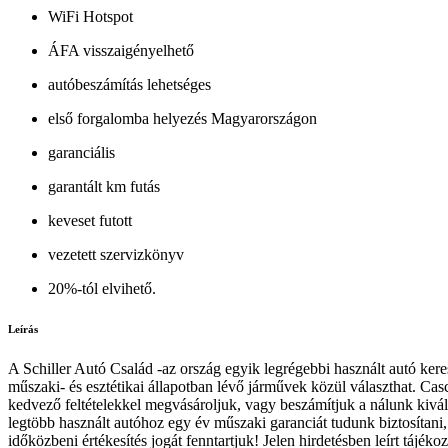
WiFi Hotspot
ÁFA visszaigényelhető
autóbeszámítás lehetséges
első forgalomba helyezés Magyarországon
garanciális
garantált km futás
keveset futott
vezetett szervizkönyv
20%-tól elvihető.
Leírás
A Schiller Autó Család -az ország egyik legrégebbi használt autó ker
műszaki- és esztétikai állapotban lévő járművek közül választhat. Casco
kedvező feltételekkel megvásároljuk, vagy beszámítjuk a nálunk kivál
legtöbb használt autóhoz egy év műszaki garanciát tudunk biztosítani, 
időközbeni értékesítés jogát fenntartjuk! Jelen hirdetésben leírt tájé