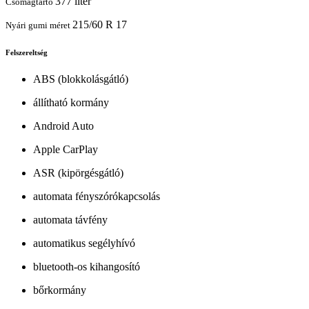
377 liter
Csomagtartó
215/60 R 17
Nyári gumi méret
Felszereltség
ABS (blokkolásgátló)
állítható kormány
Android Auto
Apple CarPlay
ASR (kipörgésgátló)
automata fényszórókapcsolás
automata távfény
automatikus segélyhívó
bluetooth-os kihangosító
bőrkormány