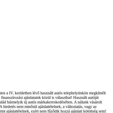
sten a IV. kerületben lévő használt autós telephelyünkön megkímélt
finanszírozási ajánlataink közül is választhat! Használt autóját
Család bármelyik új autós márkakereskedésében. A nálunk vásárolt
A hirdetés nem minősül ajánlattételnek, a változtatás, vagy az
int ajánlattételnek, ezért nem fűződik hozzá ajánlati kötöttség sem!