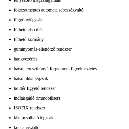
fényszóró magasságállítás
fokozatmentes automata sebességváltó
függönylégzsák
fűthető első ülés
fűthető kormány
guminyomás-ellenőrző rendszer
hangvezérlés
hátsó keresztirányú forgalomra figyelmeztetés
hátsó oldal légzsák
holttér-figyelő rendszer
indításgátló (immobiliser)
ISOFIX rendszer
kikapcsolható légzsák
koccanásgátló