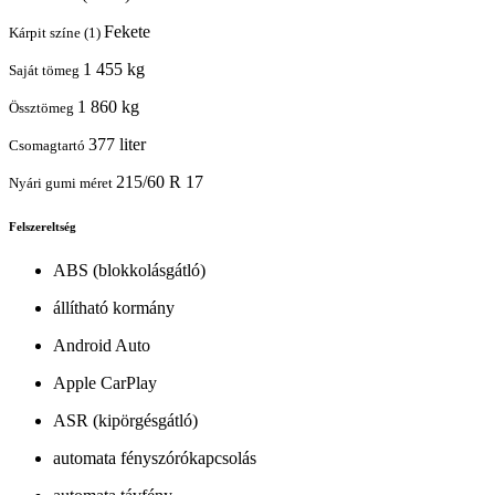
Fekete
Kárpit színe (1)
1 455 kg
Saját tömeg
1 860 kg
Össztömeg
377 liter
Csomagtartó
215/60 R 17
Nyári gumi méret
Felszereltség
ABS (blokkolásgátló)
állítható kormány
Android Auto
Apple CarPlay
ASR (kipörgésgátló)
automata fényszórókapcsolás