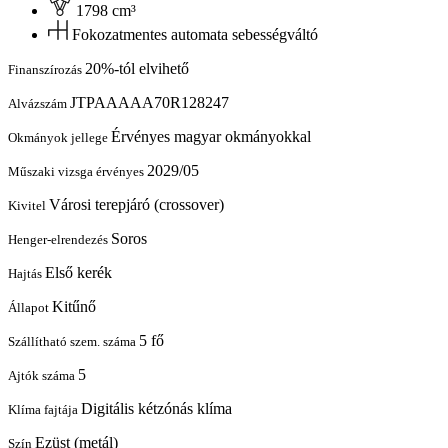
1798 cm³
Fokozatmentes automata sebességváltó
20%-tól elvihető
Finanszírozás
JTPAAAAA70R128247
Alvázszám
Érvényes magyar okmányokkal
Okmányok jellege
2029/05
Műszaki vizsga érvényes
Városi terepjáró (crossover)
Kivitel
Soros
Henger-elrendezés
Első kerék
Hajtás
Kitűnő
Állapot
5 fő
Szállítható szem. száma
5
Ajtók száma
Digitális kétzónás klíma
Klíma fajtája
Ezüst (metál)
Szín