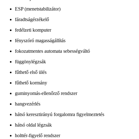
ESP (menetstabilizátor)
fáradtságérzékelő
fedélzeti komputer
fényszóró magasságállítás
fokozatmentes automata sebességváltó
függönylégzsák
fűthető első ülés
fűthető kormány
guminyomás-ellenőrző rendszer
hangvezérlés
hátsó keresztirányú forgalomra figyelmeztetés
hátsó oldal légzsák
holttér-figyelő rendszer