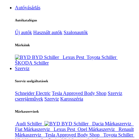
Autóvásárlás
Autókatalógus
Új autók
Használt autók
Szalonautók
Márkáink
BYD Schiller
Lexus Pest
Toyota Schiller
ŠKODA Schiller
Szerviz
Szerviz szolgáltatások
Schneider Electric
Tesla Approved Body Shop
Szerviz
cserejárművek
Szerviz
Karosszéria
Márkaszervizek
Audi Schiller
BYD Schiller
Dacia Márkaszerviz
Fiat Márkaszerviz
Lexus Pest
Opel Márkaszerviz
Renault
Márkaszerviz
Tesla Approved Body Shop
Toyota Schiller