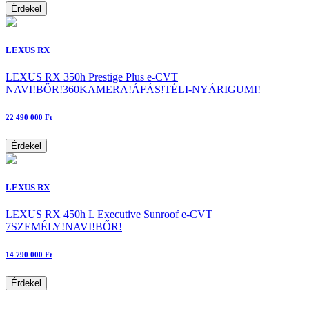
Érdekel
LEXUS RX
LEXUS RX 350h Prestige Plus e-CVT
NAVI!BŐR!360KAMERA!ÁFÁS!TÉLI-NYÁRIGUMI!
22 490 000 Ft
Érdekel
LEXUS RX
LEXUS RX 450h L Executive Sunroof e-CVT
7SZEMÉLY!NAVI!BŐR!
14 790 000 Ft
Érdekel