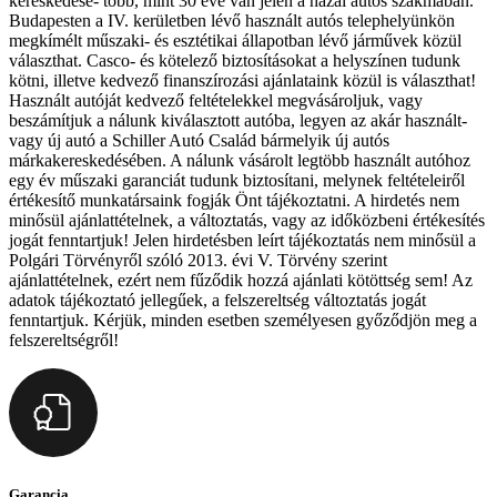
kereskedése- több, mint 30 éve van jelen a hazai autós szakmában.
Budapesten a IV. kerületben lévő használt autós telephelyünkön
megkímélt műszaki- és esztétikai állapotban lévő járművek közül
választhat. Casco- és kötelező biztosításokat a helyszínen tudunk
kötni, illetve kedvező finanszírozási ajánlataink közül is választhat!
Használt autóját kedvező feltételekkel megvásároljuk, vagy
beszámítjuk a nálunk kiválasztott autóba, legyen az akár használt-
vagy új autó a Schiller Autó Család bármelyik új autós
márkakereskedésében. A nálunk vásárolt legtöbb használt autóhoz
egy év műszaki garanciát tudunk biztosítani, melynek feltételeiről
értékesítő munkatársaink fogják Önt tájékoztatni. A hirdetés nem
minősül ajánlattételnek, a változtatás, vagy az időközbeni értékesítés
jogát fenntartjuk! Jelen hirdetésben leírt tájékoztatás nem minősül a
Polgári Törvényről szóló 2013. évi V. Törvény szerint
ajánlattételnek, ezért nem fűződik hozzá ajánlati kötöttség sem! Az
adatok tájékoztató jellegűek, a felszereltség változtatás jogát
fenntartjuk. Kérjük, minden esetben személyesen győződjön meg a
felszereltségről!
Garancia