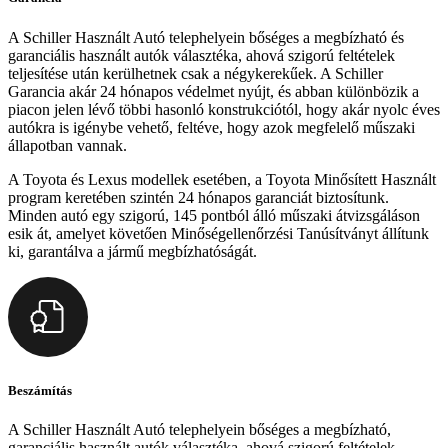
A Schiller Használt Autó telephelyein bőséges a megbízható és
garanciális használt autók választéka, ahová szigorú feltételek
teljesítése után kerülhetnek csak a négykerekűek. A Schiller
Garancia akár 24 hónapos védelmet nyújt, és abban különbözik a
piacon jelen lévő többi hasonló konstrukciótól, hogy akár nyolc éves
autókra is igénybe vehető, feltéve, hogy azok megfelelő műszaki
állapotban vannak.
A Toyota és Lexus modellek esetében, a Toyota Minősített Használt
program keretében szintén 24 hónapos garanciát biztosítunk.
Minden autó egy szigorú, 145 pontból álló műszaki átvizsgáláson
esik át, amelyet követően Minőségellenőrzési Tanúsítványt állítunk
ki, garantálva a jármű megbízhatóságát.
Beszámítás
A Schiller Használt Autó telephelyein bőséges a megbízható,
garanciális használt autók választéka, ahová szigorú feltételek