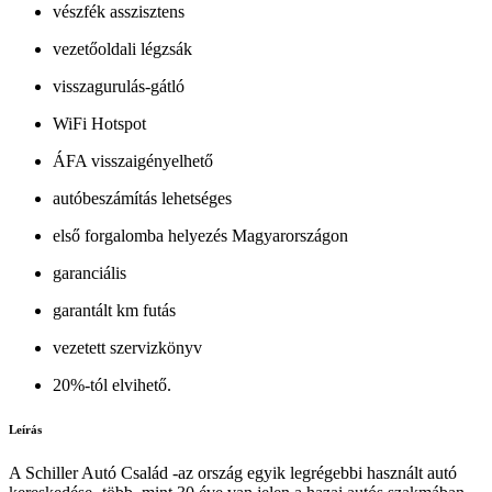
vészfék asszisztens
vezetőoldali légzsák
visszagurulás-gátló
WiFi Hotspot
ÁFA visszaigényelhető
autóbeszámítás lehetséges
első forgalomba helyezés Magyarországon
garanciális
garantált km futás
vezetett szervizkönyv
20%-tól elvihető.
Leírás
A Schiller Autó Család -az ország egyik legrégebbi használt autó