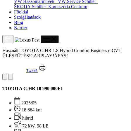
VW Haszonjárművek
VW Service Schiller
ŠKODA Schiller
Karosszéria Centrum
Főoldal
Szolgáltatások
Blog
Karrier
Használt TOYOTA C-HR 1.8 Hybrid Comfort Business e-CVT
ÜLÉSFŰTÉS!CARPLAY!ÁFÁS!
Tweet
Használt TOYOTA C-HR 1.8 Hybrid Comfort Business e-CVT ÜLÉSFŰTÉS!CARPLAY!ÁFÁS!
TOYOTA C-HR
10 990 000Ft
2025/05
18 664 km
hibrid
72 kW, 98 LE