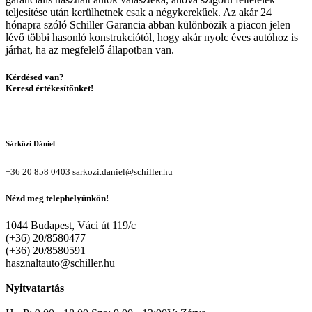
teljesítése után kerülhetnek csak a négykerekűek. Az akár 24
hónapra szóló Schiller Garancia abban különbözik a piacon jelen
lévő többi hasonló konstrukciótól, hogy akár nyolc éves autóhoz is
járhat, ha az megfelelő állapotban van.
Kérdésed van?
Keresd értékesítőnket!
Sárközi Dániel
+36 20 858 0403
sarkozi.daniel@schiller.hu
Nézd meg telephelyünkön!
1044 Budapest, Váci út 119/c
(+36) 20/8580477
(+36) 20/8580591
hasznaltauto@schiller.hu
Nyitvatartás