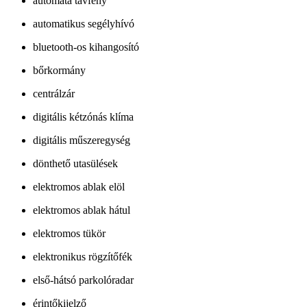
automata távfény
automatikus segélyhívó
bluetooth-os kihangosító
bőrkormány
centrálzár
digitális kétzónás klíma
digitális műszeregység
dönthető utasülések
elektromos ablak elöl
elektromos ablak hátul
elektromos tükör
elektronikus rögzítőfék
első-hátsó parkolóradar
érintőkijelző