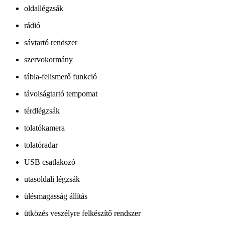
oldallégzsák
rádió
sávtartó rendszer
szervokormány
tábla-felismerő funkció
távolságtartó tempomat
térdlégzsák
tolatókamera
tolatóradar
USB csatlakozó
utasoldali légzsák
ülésmagasság állítás
ütközés veszélyre felkészítő rendszer