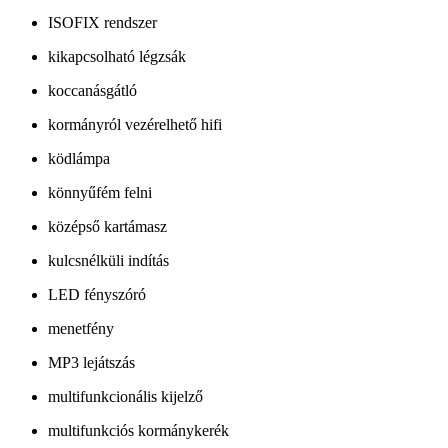
ISOFIX rendszer
kikapcsolható légzsák
koccanásgátló
kormányról vezérelhető hifi
ködlámpa
könnyűfém felni
középső kartámasz
kulcsnélküli indítás
LED fényszóró
menetfény
MP3 lejátszás
multifunkcionális kijelző
multifunkciós kormánykerék