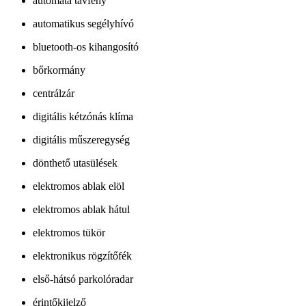
automata távfény
automatikus segélyhívó
bluetooth-os kihangosító
bőrkormány
centrálzár
digitális kétzónás klíma
digitális műszeregység
dönthető utasülések
elektromos ablak elöl
elektromos ablak hátul
elektromos tükör
elektronikus rögzítőfék
első-hátsó parkolóradar
érintőkijelző