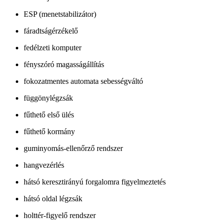
ESP (menetstabilizátor)
fáradtságérzékelő
fedélzeti komputer
fényszóró magasságállítás
fokozatmentes automata sebességváltó
függönylégzsák
fűthető első ülés
fűthető kormány
guminyomás-ellenőrző rendszer
hangvezérlés
hátsó keresztirányú forgalomra figyelmeztetés
hátsó oldal légzsák
holttér-figyelő rendszer