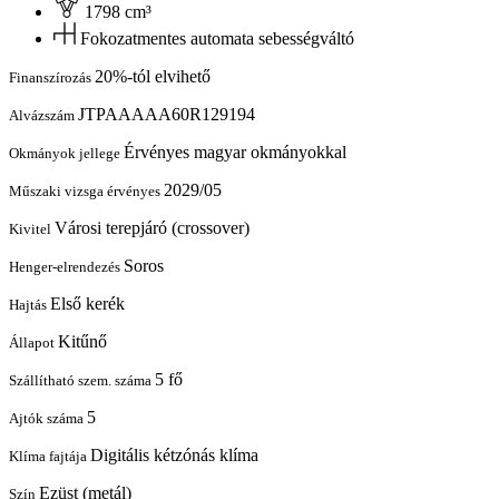
1798 cm³
Fokozatmentes automata sebességváltó
20%-tól elvihető
Finanszírozás
JTPAAAAA60R129194
Alvázszám
Érvényes magyar okmányokkal
Okmányok jellege
2029/05
Műszaki vizsga érvényes
Városi terepjáró (crossover)
Kivitel
Soros
Henger-elrendezés
Első kerék
Hajtás
Kitűnő
Állapot
5 fő
Szállítható szem. száma
5
Ajtók száma
Digitális kétzónás klíma
Klíma fajtája
Ezüst (metál)
Szín