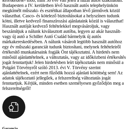
kereskedése- több, mint 30 éve van jelen a hazai autós szakmában.
Budapesten a IV. kerületben lévő használt autós telephelyünkön
megkímélt műszaki- és esztétikai állapotban lévő járművek közül
választhat. Casco- és kötelező biztosításokat a helyszínen tudunk
kötni, illetve kedvező finanszírozási ajánlataink közül is választhat!
Használt autóját kedvező feltételekkel megvásároljuk, vagy
beszámítjuk a nálunk kiválasztott autóba, legyen az akár használt-
vagy új autó a Schiller Autó Család bármelyik új autós
márkakereskedésében. A nálunk vásárolt legtöbb használt autóhoz
egy év műszaki garanciát tudunk biztosítani, melynek feltételeiről
értékesítő munkatársaink fogják Önt tájékoztatni. A hirdetés nem
minősül ajánlattételnek, a változtatás, vagy az időközbeni értékesítés
jogát fenntartjuk! Jelen hirdetésben leírt tájékoztatás nem minősül a
Polgári Törvényről szóló 2013. évi V. Törvény szerint
ajánlattételnek, ezért nem fűződik hozzá ajánlati kötöttség sem! Az
adatok tájékoztató jellegűek, a felszereltség változtatás jogát
fenntartjuk. Kérjük, minden esetben személyesen győződjön meg a
felszereltségről!
Garancia