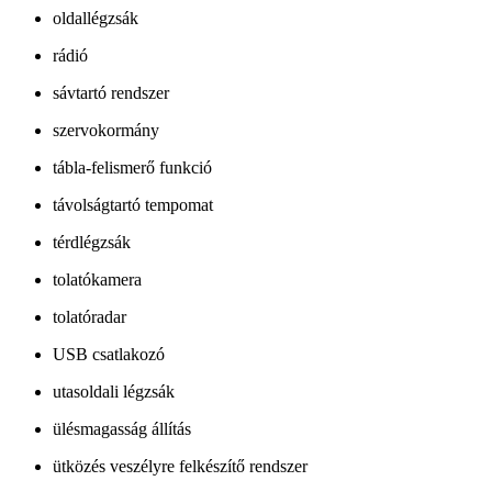
oldallégzsák
rádió
sávtartó rendszer
szervokormány
tábla-felismerő funkció
távolságtartó tempomat
térdlégzsák
tolatókamera
tolatóradar
USB csatlakozó
utasoldali légzsák
ülésmagasság állítás
ütközés veszélyre felkészítő rendszer