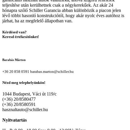
teljesítése után kerülhetnek csak a négykerekűek. Az akár 24
hónapra szóló Schiller Garancia abban különbözik a piacon jelen
lévő többi hasonló konstrukciótól, hogy akár nyolc éves autóhoz is
járhat, ha az megfelelő állapotban van.
Kérdésed van?
Keresd értékesítőnket!
Barabás Márton
+36 20 858 0591
barabas.marton@schiller.hu
Nézd meg telephelyünkön!
1044 Budapest, Váci út 119/c
(+36) 20/8580477
(+36) 20/8580591
hasznaltauto@schiller.hu
Nyitvatartás