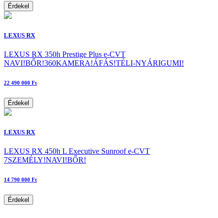
Érdekel
LEXUS RX
LEXUS RX 350h Prestige Plus e-CVT
NAVI!BŐR!360KAMERA!ÁFÁS!TÉLI-NYÁRIGUMI!
22 490 000 Ft
Érdekel
LEXUS RX
LEXUS RX 450h L Executive Sunroof e-CVT
7SZEMÉLY!NAVI!BŐR!
14 790 000 Ft
Érdekel