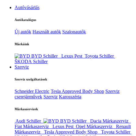
Autóvásárlás
Autókatalógus
Új autók
Használt autók
Szalonautók
Márkáink
BYD Schiller
Lexus Pest
Toyota Schiller
ŠKODA Schiller
Szerviz
Szerviz szolgáltatások
Schneider Electric
Tesla Approved Body Shop
Szerviz
cserejárművek
Szerviz
Karosszéria
Márkaszervizek
Audi Schiller
BYD Schiller
Dacia Márkaszerviz
Fiat Márkaszerviz
Lexus Pest
Opel Márkaszerviz
Renault
Márkaszerviz
Tesla Approved Body Shop
Toyota Schiller