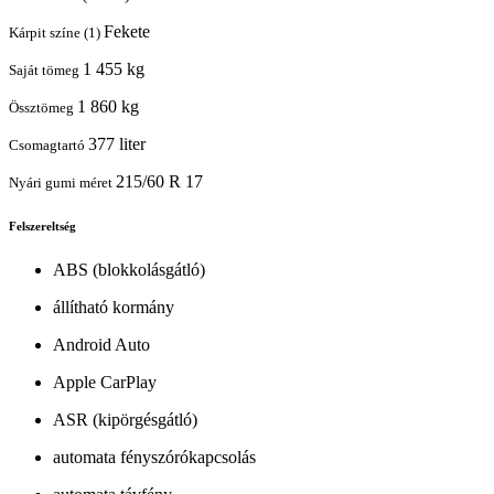
Fekete
Kárpit színe (1)
1 455 kg
Saját tömeg
1 860 kg
Össztömeg
377 liter
Csomagtartó
215/60 R 17
Nyári gumi méret
Felszereltség
ABS (blokkolásgátló)
állítható kormány
Android Auto
Apple CarPlay
ASR (kipörgésgátló)
automata fényszórókapcsolás