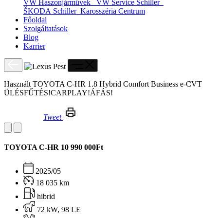
VW Haszonjárművek
VW Service Schiller
ŠKODA Schiller
Karosszéria Centrum
Főoldal
Szolgáltatások
Blog
Karrier
Használt TOYOTA C-HR 1.8 Hybrid Comfort Business e-CVT
ÜLÉSFŰTÉS!CARPLAY!ÁFÁS!
Tweet
Használt TOYOTA C-HR 1.8 Hybrid Comfort Business e-CVT ÜLÉSFŰTÉS!CARPLAY!ÁFÁS!
TOYOTA C-HR
10 990 000Ft
2025/05
18 035 km
hibrid
72 kW, 98 LE