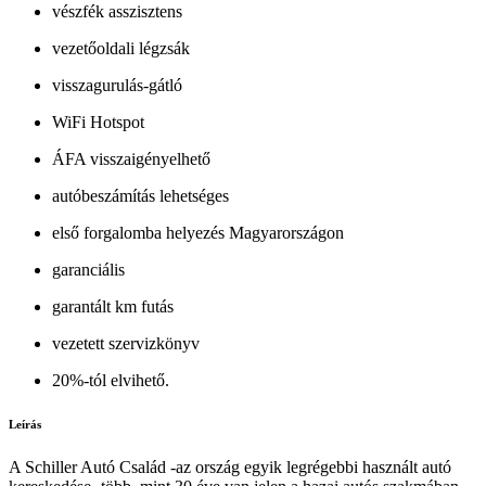
vészfék asszisztens
vezetőoldali légzsák
visszagurulás-gátló
WiFi Hotspot
ÁFA visszaigényelhető
autóbeszámítás lehetséges
első forgalomba helyezés Magyarországon
garanciális
garantált km futás
vezetett szervizkönyv
20%-tól elvihető.
Leírás
A Schiller Autó Család -az ország egyik legrégebbi használt autó