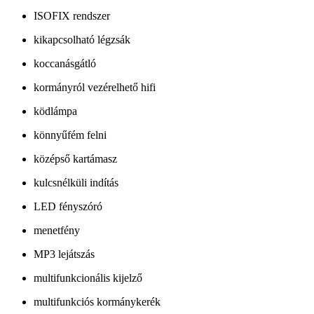
ISOFIX rendszer
kikapcsolható légzsák
koccanásgátló
kormányról vezérelhető hifi
ködlámpa
könnyűfém felni
középső kartámasz
kulcsnélküli indítás
LED fényszóró
menetfény
MP3 lejátszás
multifunkcionális kijelző
multifunkciós kormánykerék