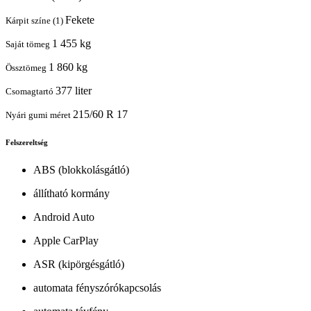
Fekete
Kárpit színe (1)
1 455 kg
Saját tömeg
1 860 kg
Össztömeg
377 liter
Csomagtartó
215/60 R 17
Nyári gumi méret
Felszereltség
ABS (blokkolásgátló)
állítható kormány
Android Auto
Apple CarPlay
ASR (kipörgésgátló)
automata fényszórókapcsolás