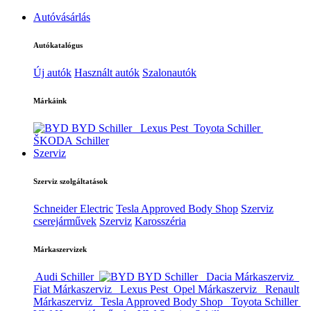
Autóvásárlás
Autókatalógus
Új autók
Használt autók
Szalonautók
Márkáink
BYD Schiller
Lexus Pest
Toyota Schiller
ŠKODA Schiller
Szerviz
Szerviz szolgáltatások
Schneider Electric
Tesla Approved Body Shop
Szerviz
cserejárművek
Szerviz
Karosszéria
Márkaszervizek
Audi Schiller
BYD Schiller
Dacia Márkaszerviz
Fiat Márkaszerviz
Lexus Pest
Opel Márkaszerviz
Renault
Márkaszerviz
Tesla Approved Body Shop
Toyota Schiller