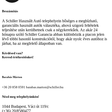
Beszámítás
A Schiller Használt Autó telephelyein bőséges a megbízható,
garanciális használt autók választéka, ahová szigorú feltételek
teljesítése után kerülhetnek csak a négykerekűek. Az akár 24
hónapra szóló Schiller Garancia abban különbözik a piacon jelen
lévő többi hasonló konstrukciótól, hogy akár nyolc éves autóhoz is
járhat, ha az megfelelő állapotban van.
Kérdésed van?
Keresd értékesítőnket!
Barabás Márton
+36 20 858 0591
barabas.marton@schiller.hu
Nézd meg telephelyünkön!
1044 Budapest, Váci út 119/c
(+36) 20/8580477