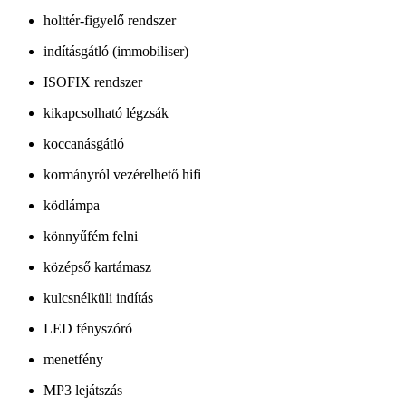
holttér-figyelő rendszer
indításgátló (immobiliser)
ISOFIX rendszer
kikapcsolható légzsák
koccanásgátló
kormányról vezérelhető hifi
ködlámpa
könnyűfém felni
középső kartámasz
kulcsnélküli indítás
LED fényszóró
menetfény
MP3 lejátszás