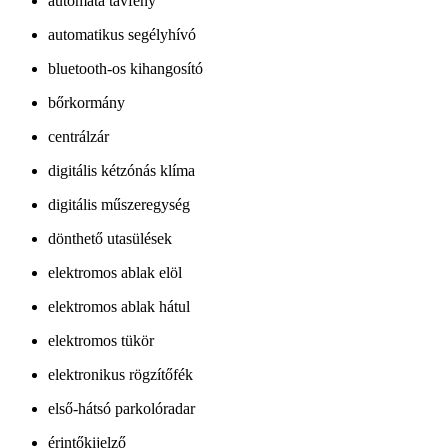
automata távfény
automatikus segélyhívó
bluetooth-os kihangosító
bőrkormány
centrálzár
digitális kétzónás klíma
digitális műszeregység
dönthető utasülések
elektromos ablak elöl
elektromos ablak hátul
elektromos tükör
elektronikus rögzítőfék
első-hátsó parkolóradar
érintőkijelző