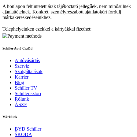
A honlapon feltüntetett árak tájékoztató jellegűek, nem minősülnek
ajánlattételnek. Konkrét, személyreszabott ajánlatokért fordulj
márkakereskedéseinkhez.
Telephelyeinken ezekkel a kártyákkal fizethet:
Schiller Autó Család
Autóvásárlás
Szerviz
Szolgáltatások
Karrier
Blog
Schiller TV
Schiller sztori
Rólunk
ÁSZF
Márkáink
BYD Schiller
ŠKODA