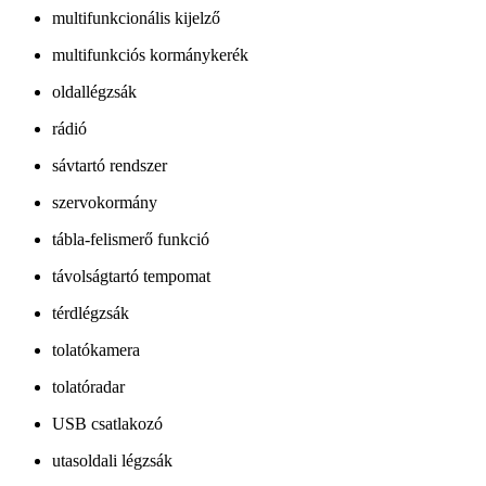
multifunkcionális kijelző
multifunkciós kormánykerék
oldallégzsák
rádió
sávtartó rendszer
szervokormány
tábla-felismerő funkció
távolságtartó tempomat
térdlégzsák
tolatókamera
tolatóradar
USB csatlakozó
utasoldali légzsák