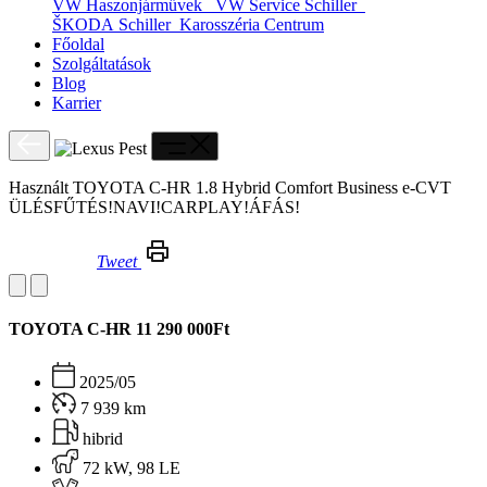
VW Haszonjárművek
VW Service Schiller
ŠKODA Schiller
Karosszéria Centrum
Főoldal
Szolgáltatások
Blog
Karrier
Használt TOYOTA C-HR 1.8 Hybrid Comfort Business e-CVT
ÜLÉSFŰTÉS!NAVI!CARPLAY!ÁFÁS!
Tweet
Használt TOYOTA C-HR 1.8 Hybrid Comfort Business e-CVT ÜLÉSFŰTÉS!NAVI!CARPLAY!ÁFÁS!
TOYOTA C-HR
11 290 000Ft
2025/05
7 939 km
hibrid
72 kW, 98 LE