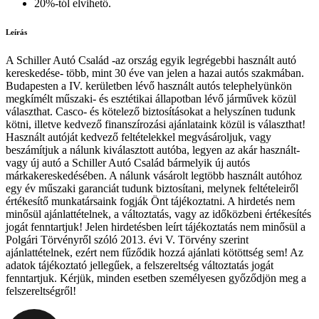
20%-tól elvihető.
Leírás
A Schiller Autó Család -az ország egyik legrégebbi használt autó
kereskedése- több, mint 30 éve van jelen a hazai autós szakmában.
Budapesten a IV. kerületben lévő használt autós telephelyünkön
megkímélt műszaki- és esztétikai állapotban lévő járművek közül
választhat. Casco- és kötelező biztosításokat a helyszínen tudunk
kötni, illetve kedvező finanszírozási ajánlataink közül is választhat!
Használt autóját kedvező feltételekkel megvásároljuk, vagy
beszámítjuk a nálunk kiválasztott autóba, legyen az akár használt-
vagy új autó a Schiller Autó Család bármelyik új autós
márkakereskedésében. A nálunk vásárolt legtöbb használt autóhoz
egy év műszaki garanciát tudunk biztosítani, melynek feltételeiről
értékesítő munkatársaink fogják Önt tájékoztatni. A hirdetés nem
minősül ajánlattételnek, a változtatás, vagy az időközbeni értékesítés
jogát fenntartjuk! Jelen hirdetésben leírt tájékoztatás nem minősül a
Polgári Törvényről szóló 2013. évi V. Törvény szerint
ajánlattételnek, ezért nem fűződik hozzá ajánlati kötöttség sem! Az
adatok tájékoztató jellegűek, a felszereltség változtatás jogát
fenntartjuk. Kérjük, minden esetben személyesen győződjön meg a
felszereltségről!