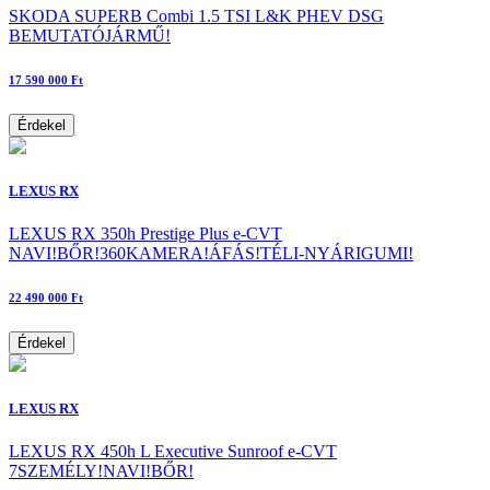
SKODA SUPERB Combi 1.5 TSI L&K PHEV DSG
BEMUTATÓJÁRMŰ!
17 590 000 Ft
Érdekel
LEXUS RX
LEXUS RX 350h Prestige Plus e-CVT
NAVI!BŐR!360KAMERA!ÁFÁS!TÉLI-NYÁRIGUMI!
22 490 000 Ft
Érdekel
LEXUS RX
LEXUS RX 450h L Executive Sunroof e-CVT
7SZEMÉLY!NAVI!BŐR!