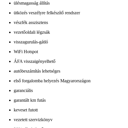
ülésmagasság állítás
ütközés veszélyre felkészítő rendszer
vészfék asszisztens
vezetőoldali légzsák
visszagurulás-gátló
WiFi Hotspot
ÁFA visszaigényelhető
autóbeszámítás lehetséges
első forgalomba helyezés Magyarországon
garanciális
garantált km futás
keveset futott
vezetett szervizkönyv