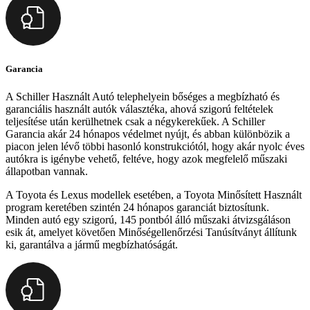
Garancia
A Schiller Használt Autó telephelyein bőséges a megbízható és
garanciális használt autók választéka, ahová szigorú feltételek
teljesítése után kerülhetnek csak a négykerekűek. A Schiller
Garancia akár 24 hónapos védelmet nyújt, és abban különbözik a
piacon jelen lévő többi hasonló konstrukciótól, hogy akár nyolc éves
autókra is igénybe vehető, feltéve, hogy azok megfelelő műszaki
állapotban vannak.
A Toyota és Lexus modellek esetében, a Toyota Minősített Használt
program keretében szintén 24 hónapos garanciát biztosítunk.
Minden autó egy szigorú, 145 pontból álló műszaki átvizsgáláson
esik át, amelyet követően Minőségellenőrzési Tanúsítványt állítunk
ki, garantálva a jármű megbízhatóságát.