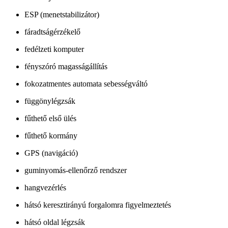
ESP (menetstabilizátor)
fáradtságérzékelő
fedélzeti komputer
fényszóró magasságállítás
fokozatmentes automata sebességváltó
függönylégzsák
fűthető első ülés
fűthető kormány
GPS (navigáció)
guminyomás-ellenőrző rendszer
hangvezérlés
hátsó keresztirányú forgalomra figyelmeztetés
hátsó oldal légzsák