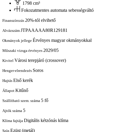
1798 cm³
Fokozatmentes automata sebességváltó
20%-tól elvihető
Finanszírozás
JTPAAAAA80R129181
Alvázszám
Érvényes magyar okmányokkal
Okmányok jellege
2029/05
Műszaki vizsga érvényes
Városi terepjáró (crossover)
Kivitel
Soros
Henger-elrendezés
Első kerék
Hajtás
Kitűnő
Állapot
5 fő
Szállítható szem. száma
5
Ajtók száma
Digitális kétzónás klíma
Klíma fajtája
Ezüst (metál)
Szín