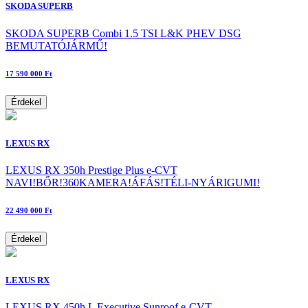
SKODA SUPERB
SKODA SUPERB Combi 1.5 TSI L&K PHEV DSG
BEMUTATÓJÁRMŰ!
17 590 000 Ft
Érdekel
LEXUS RX
LEXUS RX 350h Prestige Plus e-CVT
NAVI!BŐR!360KAMERA!ÁFÁS!TÉLI-NYÁRIGUMI!
22 490 000 Ft
Érdekel
LEXUS RX
LEXUS RX 450h L Executive Sunroof e-CVT