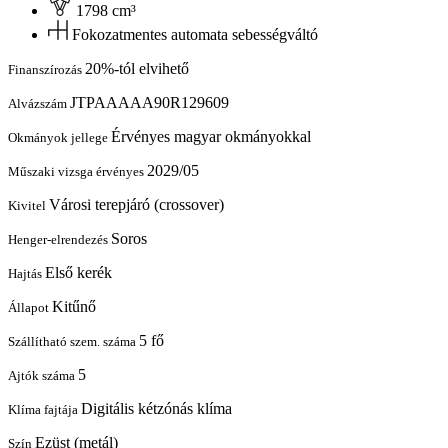
1798 cm³
Fokozatmentes automata sebességváltó
20%-tól elvihető
Finanszírozás
JTPAAAAA90R129609
Alvázszám
Érvényes magyar okmányokkal
Okmányok jellege
2029/05
Műszaki vizsga érvényes
Városi terepjáró (crossover)
Kivitel
Soros
Henger-elrendezés
Első kerék
Hajtás
Kitűnő
Állapot
5 fő
Szállítható szem. száma
5
Ajtók száma
Digitális kétzónás klíma
Klíma fajtája
Ezüst (metál)
Szín