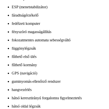
ESP (menetstabilizátor)
fáradtságérzékelő
fedélzeti komputer
fényszóró magasságállítás
fokozatmentes automata sebességváltó
függönylégzsák
fűthető első ülés
fűthető kormány
GPS (navigáció)
guminyomás-ellenőrző rendszer
hangvezérlés
hátsó keresztirányú forgalomra figyelmeztetés
hátsó oldal légzsák