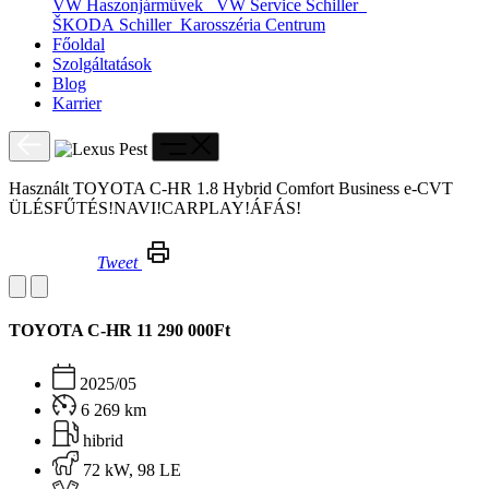
VW Haszonjárművek
VW Service Schiller
ŠKODA Schiller
Karosszéria Centrum
Főoldal
Szolgáltatások
Blog
Karrier
Használt TOYOTA C-HR 1.8 Hybrid Comfort Business e-CVT
ÜLÉSFŰTÉS!NAVI!CARPLAY!ÁFÁS!
Tweet
Használt TOYOTA C-HR 1.8 Hybrid Comfort Business e-CVT ÜLÉSFŰTÉS!NAVI!CARPLAY!ÁFÁS!
TOYOTA C-HR
11 290 000Ft
2025/05
6 269 km
hibrid
72 kW, 98 LE