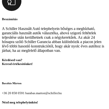
Beszámítás
A Schiller Használt Autó telephelyein bőséges a megbízható,
garanciális használt autók választéka, ahová szigorú feltételek
teljesítése után kerülhetnek csak a négykerekűek. Az akár 24
hónapra szóló Schiller Garancia abban különbözik a piacon jelen
lévő többi hasonló konstrukciótól, hogy akár nyolc éves autóhoz is
járhat, ha az megfelelő állapotban van.
Kérdésed van?
Keresd értékesítőnket!
Barabás Márton
+36 20 858 0591
barabas.marton@schiller.hu
Nézd meg telephelyünkön!