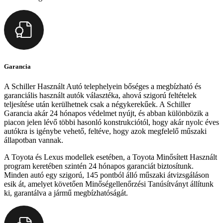
Garancia
A Schiller Használt Autó telephelyein bőséges a megbízható és
garanciális használt autók választéka, ahová szigorú feltételek
teljesítése után kerülhetnek csak a négykerekűek. A Schiller
Garancia akár 24 hónapos védelmet nyújt, és abban különbözik a
piacon jelen lévő többi hasonló konstrukciótól, hogy akár nyolc éves
autókra is igénybe vehető, feltéve, hogy azok megfelelő műszaki
állapotban vannak.
A Toyota és Lexus modellek esetében, a Toyota Minősített Használt
program keretében szintén 24 hónapos garanciát biztosítunk.
Minden autó egy szigorú, 145 pontból álló műszaki átvizsgáláson
esik át, amelyet követően Minőségellenőrzési Tanúsítványt állítunk
ki, garantálva a jármű megbízhatóságát.