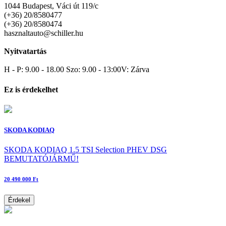
1044 Budapest, Váci út 119/c
(+36) 20/8580477
(+36) 20/8580474
hasznaltauto@schiller.hu
Nyitvatartás
H - P: 9.00 - 18.00 Szo: 9.00 - 13:00V: Zárva
Ez is érdekelhet
SKODA KODIAQ
SKODA KODIAQ 1.5 TSI Selection PHEV DSG
BEMUTATÓJÁRMŰ!
20 490 000 Ft
Érdekel