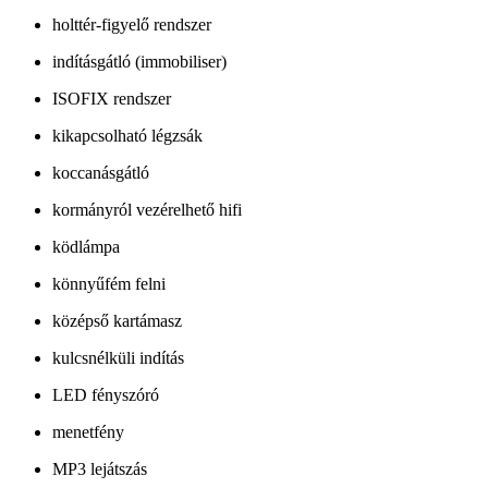
holttér-figyelő rendszer
indításgátló (immobiliser)
ISOFIX rendszer
kikapcsolható légzsák
koccanásgátló
kormányról vezérelhető hifi
ködlámpa
könnyűfém felni
középső kartámasz
kulcsnélküli indítás
LED fényszóró
menetfény
MP3 lejátszás