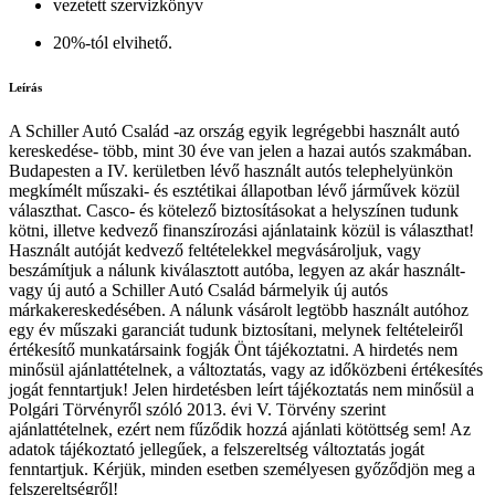
vezetett szervizkönyv
20%-tól elvihető.
Leírás
A Schiller Autó Család -az ország egyik legrégebbi használt autó
kereskedése- több, mint 30 éve van jelen a hazai autós szakmában.
Budapesten a IV. kerületben lévő használt autós telephelyünkön
megkímélt műszaki- és esztétikai állapotban lévő járművek közül
választhat. Casco- és kötelező biztosításokat a helyszínen tudunk
kötni, illetve kedvező finanszírozási ajánlataink közül is választhat!
Használt autóját kedvező feltételekkel megvásároljuk, vagy
beszámítjuk a nálunk kiválasztott autóba, legyen az akár használt-
vagy új autó a Schiller Autó Család bármelyik új autós
márkakereskedésében. A nálunk vásárolt legtöbb használt autóhoz
egy év műszaki garanciát tudunk biztosítani, melynek feltételeiről
értékesítő munkatársaink fogják Önt tájékoztatni. A hirdetés nem
minősül ajánlattételnek, a változtatás, vagy az időközbeni értékesítés
jogát fenntartjuk! Jelen hirdetésben leírt tájékoztatás nem minősül a
Polgári Törvényről szóló 2013. évi V. Törvény szerint
ajánlattételnek, ezért nem fűződik hozzá ajánlati kötöttség sem! Az
adatok tájékoztató jellegűek, a felszereltség változtatás jogát
fenntartjuk. Kérjük, minden esetben személyesen győződjön meg a
felszereltségről!