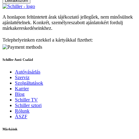
Leliratkozom
A honlapon feltüntetett árak tájékoztató jellegűek, nem minősülnek
ajánlattételnek. Konkrét, személyreszabott ajánlatokért fordulj
márkakereskedéseinkhez.
Telephelyeinken ezekkel a kártyákkal fizethet:
Schiller Autó Család
Autóvásárlás
Szerviz
Szolgáltatások
Karrier
Blog
Schiller TV
Schiller sztori
Rólunk
ÁSZF
Márkáink