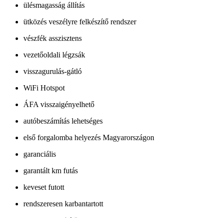
ülésmagasság állítás
ütközés veszélyre felkészítő rendszer
vészfék asszisztens
vezetőoldali légzsák
visszagurulás-gátló
WiFi Hotspot
ÁFA visszaigényelhető
autóbeszámítás lehetséges
első forgalomba helyezés Magyarországon
garanciális
garantált km futás
keveset futott
rendszeresen karbantartott