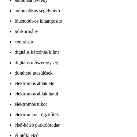
automata távfény
automatikus segélyhívó
bluetooth-os kihangosító
bőrkormány
centrálzár
digitális kétzónás klíma
digitális műszeregység
dönthető utasülések
elektromos ablak elöl
elektromos ablak hátul
elektromos tükör
elektronikus rögzítőfék
első-hátsó parkolóradar
érintőkijelző