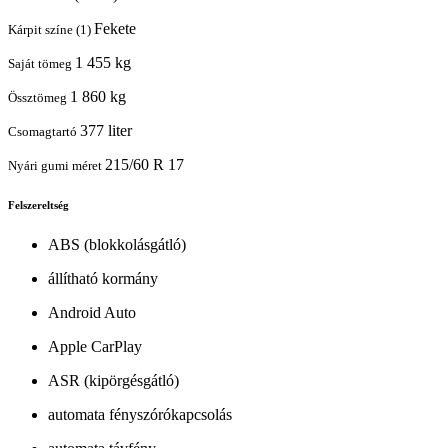
Fekete
Kárpit színe (1)
1 455 kg
Saját tömeg
1 860 kg
Össztömeg
377 liter
Csomagtartó
215/60 R 17
Nyári gumi méret
Felszereltség
ABS (blokkolásgátló)
állítható kormány
Android Auto
Apple CarPlay
ASR (kipörgésgátló)
automata fényszórókapcsolás