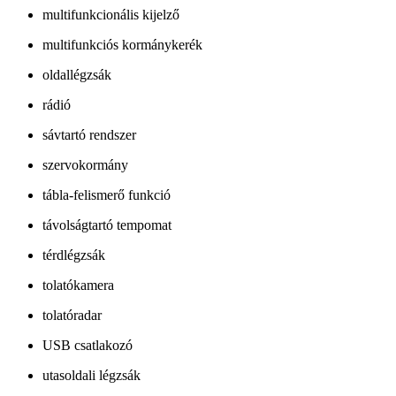
multifunkcionális kijelző
multifunkciós kormánykerék
oldallégzsák
rádió
sávtartó rendszer
szervokormány
tábla-felismerő funkció
távolságtartó tempomat
térdlégzsák
tolatókamera
tolatóradar
USB csatlakozó
utasoldali légzsák