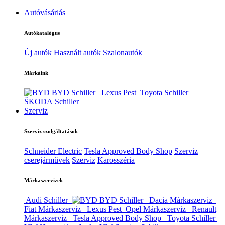
Autóvásárlás
Autókatalógus
Új autók
Használt autók
Szalonautók
Márkáink
BYD Schiller
Lexus Pest
Toyota Schiller
ŠKODA Schiller
Szerviz
Szerviz szolgáltatások
Schneider Electric
Tesla Approved Body Shop
Szerviz
cserejárművek
Szerviz
Karosszéria
Márkaszervizek
Audi Schiller
BYD Schiller
Dacia Márkaszerviz
Fiat Márkaszerviz
Lexus Pest
Opel Márkaszerviz
Renault
Márkaszerviz
Tesla Approved Body Shop
Toyota Schiller