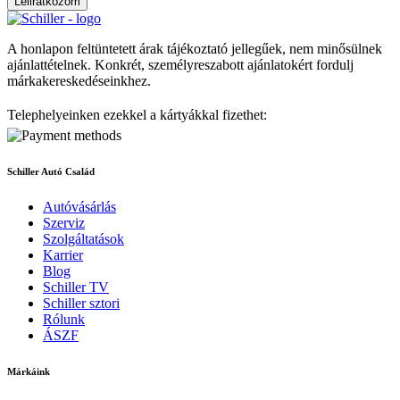
Leliratkozom
A honlapon feltüntetett árak tájékoztató jellegűek, nem minősülnek
ajánlattételnek. Konkrét, személyreszabott ajánlatokért fordulj
márkakereskedéseinkhez.
Telephelyeinken ezekkel a kártyákkal fizethet:
Schiller Autó Család
Autóvásárlás
Szerviz
Szolgáltatások
Karrier
Blog
Schiller TV
Schiller sztori
Rólunk
ÁSZF
Márkáink