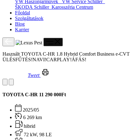
VW Haszonjárművek
VW Service Schiller
ŠKODA Schiller
Karosszéria Centrum
Főoldal
Szolgáltatások
Blog
Karrier
Használt TOYOTA C-HR 1.8 Hybrid Comfort Business e-CVT
ÜLÉSFŰTÉS!NAVI!CARPLAY!ÁFÁS!
Tweet
Használt TOYOTA C-HR 1.8 Hybrid Comfort Business e-CVT ÜLÉSFŰTÉS!NAVI!CARPLAY!ÁFÁS!
TOYOTA C-HR
11 290 000Ft
2025/05
6 269 km
hibrid
72 kW, 98 LE