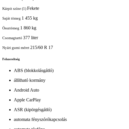
Fekete
Kárpit színe (1)
1 455 kg
Saját tömeg
1 860 kg
Össztömeg
377 liter
Csomagtartó
215/60 R 17
Nyári gumi méret
Felszereltség
ABS (blokkolásgátló)
állítható kormány
Android Auto
Apple CarPlay
ASR (kipörgésgátló)
automata fényszórókapcsolás