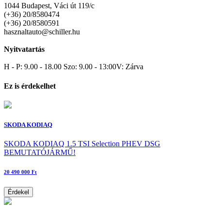
1044 Budapest, Váci út 119/c
(+36) 20/8580474
(+36) 20/8580591
hasznaltauto@schiller.hu
Nyitvatartás
H - P: 9.00 - 18.00 Szo: 9.00 - 13:00V: Zárva
Ez is érdekelhet
SKODA KODIAQ
SKODA KODIAQ 1.5 TSI Selection PHEV DSG
BEMUTATÓJÁRMŰ!
20 490 000 Ft
Érdekel