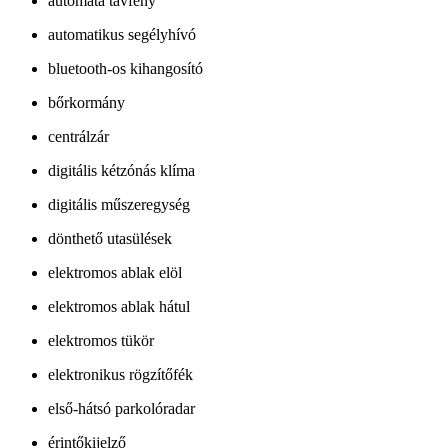
automata távfény
automatikus segélyhívó
bluetooth-os kihangosító
bőrkormány
centrálzár
digitális kétzónás klíma
digitális műszeregység
dönthető utasülések
elektromos ablak elöl
elektromos ablak hátul
elektromos tükör
elektronikus rögzítőfék
első-hátsó parkolóradar
érintőkijelző