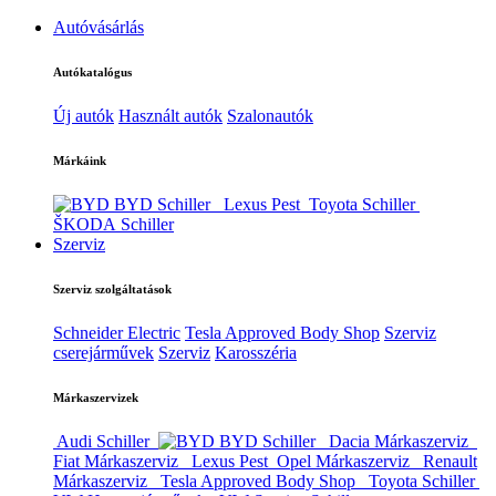
Autóvásárlás
Autókatalógus
Új autók
Használt autók
Szalonautók
Márkáink
BYD Schiller
Lexus Pest
Toyota Schiller
ŠKODA Schiller
Szerviz
Szerviz szolgáltatások
Schneider Electric
Tesla Approved Body Shop
Szerviz
cserejárművek
Szerviz
Karosszéria
Márkaszervizek
Audi Schiller
BYD Schiller
Dacia Márkaszerviz
Fiat Márkaszerviz
Lexus Pest
Opel Márkaszerviz
Renault
Márkaszerviz
Tesla Approved Body Shop
Toyota Schiller