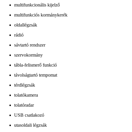
multifunkcionális kijelző
multifunkciós kormánykerék
oldallégzsák
rádió
sávtartó rendszer
szervokormány
tábla-felismerő funkció
távolságtartó tempomat
térdlégzsák
tolatókamera
tolatóradar
USB csatlakozó
utasoldali légzsák