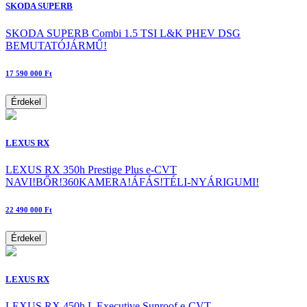
SKODA SUPERB
SKODA SUPERB Combi 1.5 TSI L&K PHEV DSG
BEMUTATÓJÁRMŰ!
17 590 000 Ft
Érdekel
LEXUS RX
LEXUS RX 350h Prestige Plus e-CVT
NAVI!BŐR!360KAMERA!ÁFÁS!TÉLI-NYÁRIGUMI!
22 490 000 Ft
Érdekel
LEXUS RX
LEXUS RX 450h L Executive Sunroof e-CVT