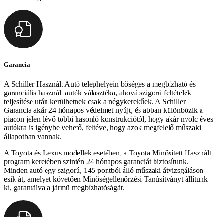
Garancia
A Schiller Használt Autó telephelyein bőséges a megbízható és
garanciális használt autók választéka, ahová szigorú feltételek
teljesítése után kerülhetnek csak a négykerekűek. A Schiller
Garancia akár 24 hónapos védelmet nyújt, és abban különbözik a
piacon jelen lévő többi hasonló konstrukciótól, hogy akár nyolc éves
autókra is igénybe vehető, feltéve, hogy azok megfelelő műszaki
állapotban vannak.
A Toyota és Lexus modellek esetében, a Toyota Minősített Használt
program keretében szintén 24 hónapos garanciát biztosítunk.
Minden autó egy szigorú, 145 pontból álló műszaki átvizsgáláson
esik át, amelyet követően Minőségellenőrzési Tanúsítványt állítunk
ki, garantálva a jármű megbízhatóságát.