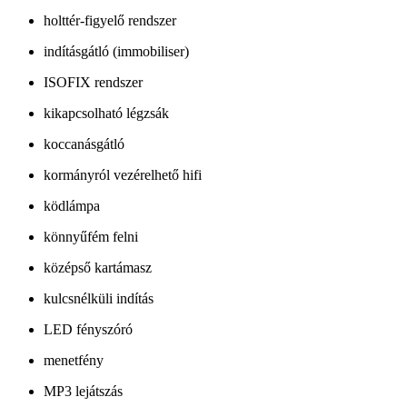
holttér-figyelő rendszer
indításgátló (immobiliser)
ISOFIX rendszer
kikapcsolható légzsák
koccanásgátló
kormányról vezérelhető hifi
ködlámpa
könnyűfém felni
középső kartámasz
kulcsnélküli indítás
LED fényszóró
menetfény
MP3 lejátszás