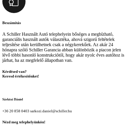
Beszámítás
A Schiller Használt Autó telephelyein bőséges a megbízható,
garanciális használt autók választéka, ahová szigorú feltételek
teljesítése után kerülhetnek csak a négykerekűek. Az akár 24
hónapra szóló Schiller Garancia abban különbözik a piacon jelen
lévő többi hasonló konstrukciótól, hogy akár nyolc éves autóhoz is
járhat, ha az megfelelő állapotban van.
Kérdésed van?
Keresd értékesítőnket!
Sárközi Dániel
+36 20 858 0403
sarkozi.daniel@schiller.hu
Nézd meg telephelyünkön!