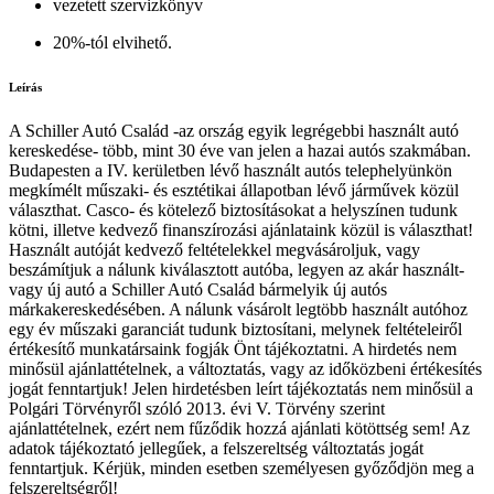
vezetett szervizkönyv
20%-tól elvihető.
Leírás
A Schiller Autó Család -az ország egyik legrégebbi használt autó
kereskedése- több, mint 30 éve van jelen a hazai autós szakmában.
Budapesten a IV. kerületben lévő használt autós telephelyünkön
megkímélt műszaki- és esztétikai állapotban lévő járművek közül
választhat. Casco- és kötelező biztosításokat a helyszínen tudunk
kötni, illetve kedvező finanszírozási ajánlataink közül is választhat!
Használt autóját kedvező feltételekkel megvásároljuk, vagy
beszámítjuk a nálunk kiválasztott autóba, legyen az akár használt-
vagy új autó a Schiller Autó Család bármelyik új autós
márkakereskedésében. A nálunk vásárolt legtöbb használt autóhoz
egy év műszaki garanciát tudunk biztosítani, melynek feltételeiről
értékesítő munkatársaink fogják Önt tájékoztatni. A hirdetés nem
minősül ajánlattételnek, a változtatás, vagy az időközbeni értékesítés
jogát fenntartjuk! Jelen hirdetésben leírt tájékoztatás nem minősül a
Polgári Törvényről szóló 2013. évi V. Törvény szerint
ajánlattételnek, ezért nem fűződik hozzá ajánlati kötöttség sem! Az
adatok tájékoztató jellegűek, a felszereltség változtatás jogát
fenntartjuk. Kérjük, minden esetben személyesen győződjön meg a
felszereltségről!