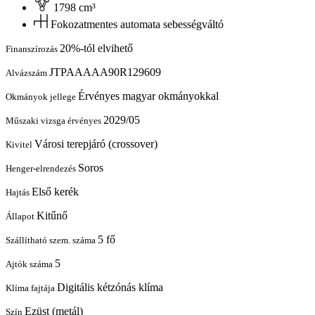
1798 cm³
Fokozatmentes automata sebességváltó
20%-tól elvihető
Finanszírozás
JTPAAAAA90R129609
Alvázszám
Érvényes magyar okmányokkal
Okmányok jellege
2029/05
Műszaki vizsga érvényes
Városi terepjáró (crossover)
Kivitel
Soros
Henger-elrendezés
Első kerék
Hajtás
Kitűnő
Állapot
5 fő
Szállítható szem. száma
5
Ajtók száma
Digitális kétzónás klíma
Klíma fajtája
Ezüst (metál)
Szín