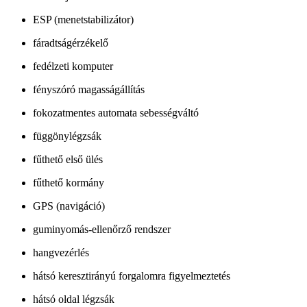
ESP (menetstabilizátor)
fáradtságérzékelő
fedélzeti komputer
fényszóró magasságállítás
fokozatmentes automata sebességváltó
függönylégzsák
fűthető első ülés
fűthető kormány
GPS (navigáció)
guminyomás-ellenőrző rendszer
hangvezérlés
hátsó keresztirányú forgalomra figyelmeztetés
hátsó oldal légzsák