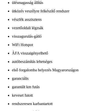
ülésmagasság állítás
ütközés veszélyre felkészítő rendszer
vészfék asszisztens
vezetőoldali légzsák
visszagurulás-gátló
WiFi Hotspot
ÁFA visszaigényelhető
autóbeszámítás lehetséges
első forgalomba helyezés Magyarországon
garanciális
garantált km futás
keveset futott
rendszeresen karbantartott