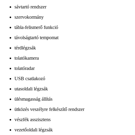
sávtartó rendszer
szervokormány
tábla-felismerő funkció
távolságtartó tempomat
térdlégzsák
tolatókamera
tolatóradar
USB csatlakozó
utasoldali légzsák
ülésmagasság állítás
ütközés veszélyre felkészítő rendszer
vészfék asszisztens
vezetőoldali légzsák