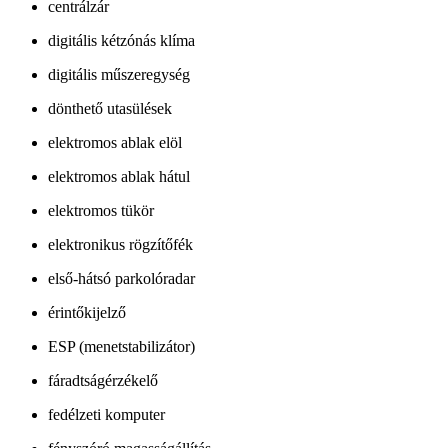
centrálzár
digitális kétzónás klíma
digitális műszeregység
dönthető utasülések
elektromos ablak elöl
elektromos ablak hátul
elektromos tükör
elektronikus rögzítőfék
első-hátsó parkolóradar
érintőkijelző
ESP (menetstabilizátor)
fáradtságérzékelő
fedélzeti komputer