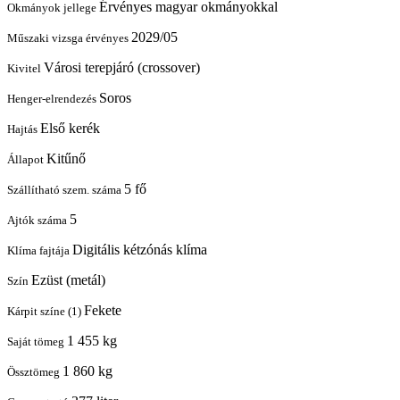
Érvényes magyar okmányokkal
Okmányok jellege
2029/05
Műszaki vizsga érvényes
Városi terepjáró (crossover)
Kivitel
Soros
Henger-elrendezés
Első kerék
Hajtás
Kitűnő
Állapot
5 fő
Szállítható szem. száma
5
Ajtók száma
Digitális kétzónás klíma
Klíma fajtája
Ezüst (metál)
Szín
Fekete
Kárpit színe (1)
1 455 kg
Saját tömeg
1 860 kg
Össztömeg