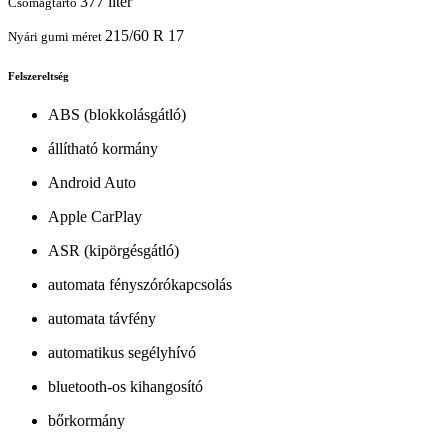
377 liter
Csomagtartó
215/60 R 17
Nyári gumi méret
Felszereltség
ABS (blokkolásgátló)
állítható kormány
Android Auto
Apple CarPlay
ASR (kipörgésgátló)
automata fényszórókapcsolás
automata távfény
automatikus segélyhívó
bluetooth-os kihangosító
bőrkormány