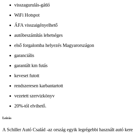
visszagurulás-gátló
WiFi Hotspot
ÁFA visszaigényelhető
autóbeszámítás lehetséges
első forgalomba helyezés Magyarországon
garanciális
garantált km futás
keveset futott
rendszeresen karbantartott
vezetett szervizkönyv
20%-tól elvihető.
Leírás
A Schiller Autó Család -az ország egyik legrégebbi használt autó ker