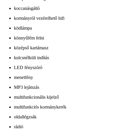
koccanásgátló
kormányról vezérelhető hifi
ködlámpa
könnyűfém felni
középső kartámasz
kulcsnélküli indítás
LED fényszóró
menetfény
MP3 lejátszás
multifunkcionális kijelző
multifunkciós kormánykerék
oldallégzsák
rádió