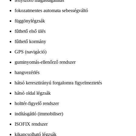
fényszóró magasságállítás
fokozatmentes automata sebességváltó
függönylégzsák
fűthető első ülés
fűthető kormány
GPS (navigáció)
guminyomás-ellenőrző rendszer
hangvezérlés
hátsó keresztirányú forgalomra figyelmeztetés
hátsó oldal légzsák
holttér-figyelő rendszer
indításgátló (immobiliser)
ISOFIX rendszer
kikapcsolható légzsák