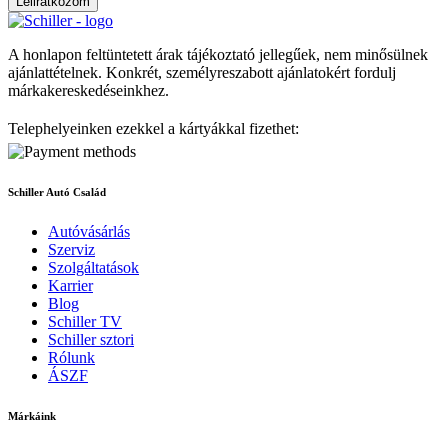
Leliratkozom
A honlapon feltüntetett árak tájékoztató jellegűek, nem minősülnek
ajánlattételnek. Konkrét, személyreszabott ajánlatokért fordulj
márkakereskedéseinkhez.
Telephelyeinken ezekkel a kártyákkal fizethet:
Schiller Autó Család
Autóvásárlás
Szerviz
Szolgáltatások
Karrier
Blog
Schiller TV
Schiller sztori
Rólunk
ÁSZF
Márkáink