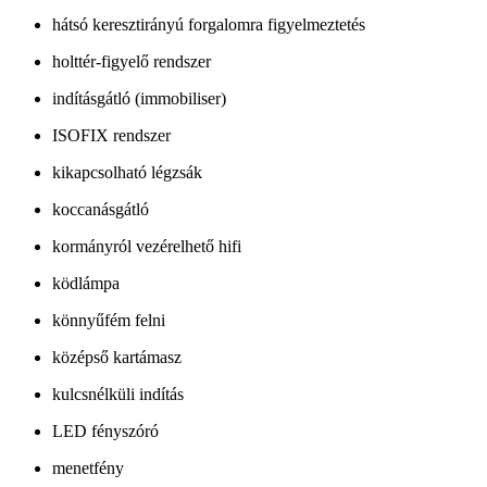
hátsó keresztirányú forgalomra figyelmeztetés
holttér-figyelő rendszer
indításgátló (immobiliser)
ISOFIX rendszer
kikapcsolható légzsák
koccanásgátló
kormányról vezérelhető hifi
ködlámpa
könnyűfém felni
középső kartámasz
kulcsnélküli indítás
LED fényszóró
menetfény