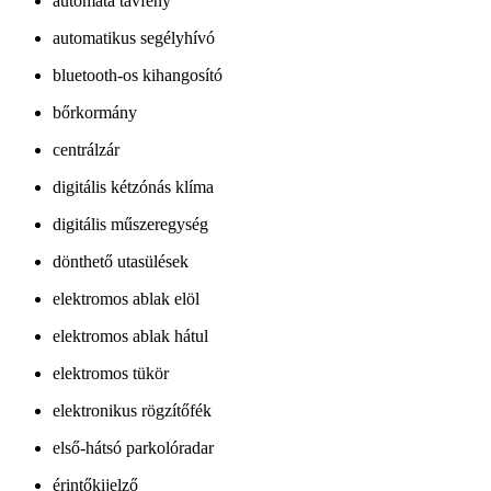
automata távfény
automatikus segélyhívó
bluetooth-os kihangosító
bőrkormány
centrálzár
digitális kétzónás klíma
digitális műszeregység
dönthető utasülések
elektromos ablak elöl
elektromos ablak hátul
elektromos tükör
elektronikus rögzítőfék
első-hátsó parkolóradar
érintőkijelző