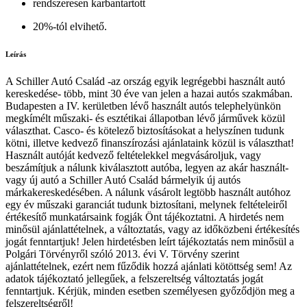
rendszeresen karbantartott
20%-tól elvihető.
Leírás
A Schiller Autó Család -az ország egyik legrégebbi használt autó
kereskedése- több, mint 30 éve van jelen a hazai autós szakmában.
Budapesten a IV. kerületben lévő használt autós telephelyünkön
megkímélt műszaki- és esztétikai állapotban lévő járművek közül
választhat. Casco- és kötelező biztosításokat a helyszínen tudunk
kötni, illetve kedvező finanszírozási ajánlataink közül is választhat!
Használt autóját kedvező feltételekkel megvásároljuk, vagy
beszámítjuk a nálunk kiválasztott autóba, legyen az akár használt-
vagy új autó a Schiller Autó Család bármelyik új autós
márkakereskedésében. A nálunk vásárolt legtöbb használt autóhoz
egy év műszaki garanciát tudunk biztosítani, melynek feltételeiről
értékesítő munkatársaink fogják Önt tájékoztatni. A hirdetés nem
minősül ajánlattételnek, a változtatás, vagy az időközbeni értékesítés
jogát fenntartjuk! Jelen hirdetésben leírt tájékoztatás nem minősül a
Polgári Törvényről szóló 2013. évi V. Törvény szerint
ajánlattételnek, ezért nem fűződik hozzá ajánlati kötöttség sem! Az
adatok tájékoztató jellegűek, a felszereltség változtatás jogát
fenntartjuk. Kérjük, minden esetben személyesen győződjön meg a
felszereltségről!