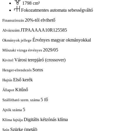
1798 cm³
Fokozatmentes automata sebességváltó
20%-tól elvihető
Finanszírozás
JTPAAAAA10R125585
Alvázszám
Érvényes magyar okmányokkal
Okmányok jellege
2029/05
Műszaki vizsga érvényes
Városi terepjáró (crossover)
Kivitel
Soros
Henger-elrendezés
Első kerék
Hajtás
Kitűnő
Állapot
5 fő
Szállítható szem. száma
5
Ajtók száma
Digitális kétzónás klíma
Klíma fajtája
Szürke (metál)
Szín