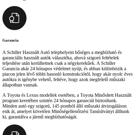
Garancia
A Schiller Használt Autó telephelyein bőséges a megbízható és
garanciális használt autók választéka, ahová szigorú feltételek
teljesítése után kerülhetnek csak a négykerekűek. A Schiller
Garancia akár 24 hónapos védelmet nyújt, és abban különbözik a
piacon jelen lévő többi hasonló konstrukciótól, hogy akár nyolc éves
autókra is igénybe vehető, feltéve, hogy azok megfelelő műszaki
állapotban vannak.
A Toyota és Lexus modellek esetében, a Toyota Minősített Használt
program keretében szintén 24 hónapos garanciát biztosítunk.
Minden autó egy szigorú, 145 pontból álló műszaki átvizsgáláson
esik át, amelyet követően Minőségellenőrzési Tanúsítványt állítunk
ki, garantálva a jármű megbízhatóságát.