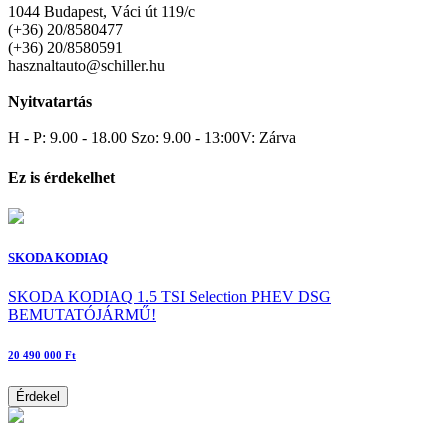
1044 Budapest, Váci út 119/c
(+36) 20/8580477
(+36) 20/8580591
hasznaltauto@schiller.hu
Nyitvatartás
H - P: 9.00 - 18.00 Szo: 9.00 - 13:00V: Zárva
Ez is érdekelhet
SKODA KODIAQ
SKODA KODIAQ 1.5 TSI Selection PHEV DSG
BEMUTATÓJÁRMŰ!
20 490 000 Ft
Érdekel