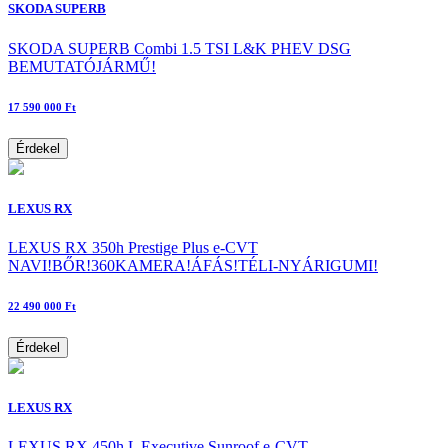
SKODA SUPERB
SKODA SUPERB Combi 1.5 TSI L&K PHEV DSG
BEMUTATÓJÁRMŰ!
17 590 000 Ft
Érdekel
LEXUS RX
LEXUS RX 350h Prestige Plus e-CVT
NAVI!BŐR!360KAMERA!ÁFÁS!TÉLI-NYÁRIGUMI!
22 490 000 Ft
Érdekel
LEXUS RX
LEXUS RX 450h L Executive Sunroof e-CVT