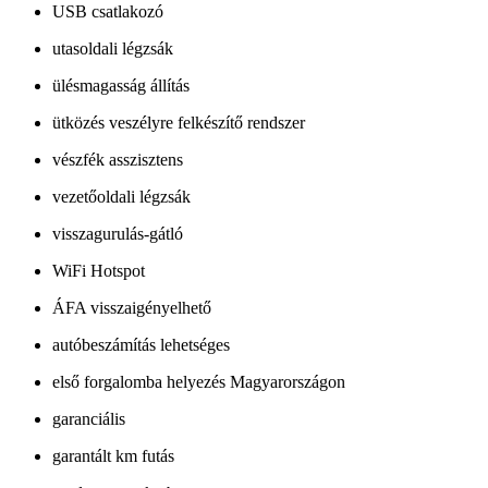
USB csatlakozó
utasoldali légzsák
ülésmagasság állítás
ütközés veszélyre felkészítő rendszer
vészfék asszisztens
vezetőoldali légzsák
visszagurulás-gátló
WiFi Hotspot
ÁFA visszaigényelhető
autóbeszámítás lehetséges
első forgalomba helyezés Magyarországon
garanciális
garantált km futás