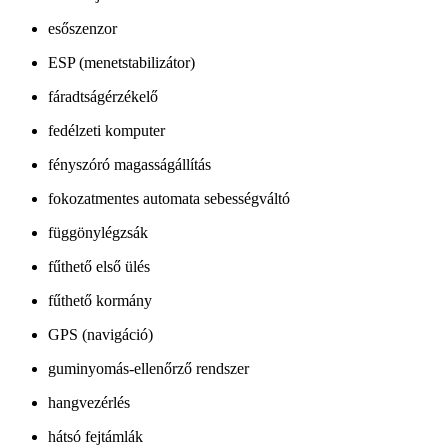
esőszenzor
ESP (menetstabilizátor)
fáradtságérzékelő
fedélzeti komputer
fényszóró magasságállítás
fokozatmentes automata sebességváltó
függönylégzsák
fűthető első ülés
fűthető kormány
GPS (navigáció)
guminyomás-ellenőrző rendszer
hangvezérlés
hátsó fejtámlák