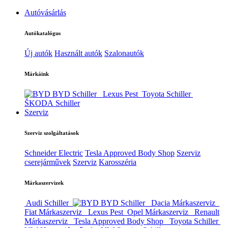
Autóvásárlás
Autókatalógus
Új autók
Használt autók
Szalonautók
Márkáink
BYD Schiller
Lexus Pest
Toyota Schiller
ŠKODA Schiller
Szerviz
Szerviz szolgáltatások
Schneider Electric
Tesla Approved Body Shop
Szerviz
cserejárművek
Szerviz
Karosszéria
Márkaszervizek
Audi Schiller
BYD Schiller
Dacia Márkaszerviz
Fiat Márkaszerviz
Lexus Pest
Opel Márkaszerviz
Renault
Márkaszerviz
Tesla Approved Body Shop
Toyota Schiller