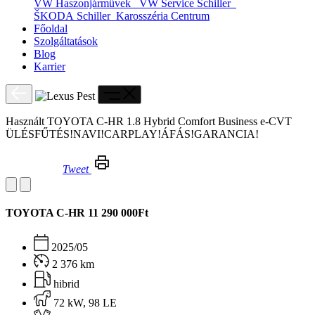
VW Haszonjárművek
VW Service Schiller
ŠKODA Schiller
Karosszéria Centrum
Főoldal
Szolgáltatások
Blog
Karrier
Használt TOYOTA C-HR 1.8 Hybrid Comfort Business e-CVT
ÜLÉSFŰTÉS!NAVI!CARPLAY!ÁFÁS!GARANCIA!
Tweet
Használt TOYOTA C-HR 1.8 Hybrid Comfort Business e-CVT ÜLÉSFŰTÉS!NAVI!CARPLAY!ÁFÁS!GARANCIA!
TOYOTA C-HR
11 290 000Ft
2025/05
2 376 km
hibrid
72 kW, 98 LE