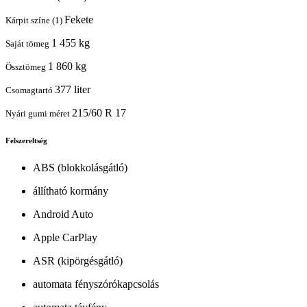
Fekete
Kárpit színe (1)
1 455 kg
Saját tömeg
1 860 kg
Össztömeg
377 liter
Csomagtartó
215/60 R 17
Nyári gumi méret
Felszereltség
ABS (blokkolásgátló)
állítható kormány
Android Auto
Apple CarPlay
ASR (kipörgésgátló)
automata fényszórókapcsolás