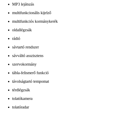
MP3 lejátszás
multifunkcionális kijelző
multifunkciós kormánykerék
oldallégzsák
rádió
sávtartó rendszer
sávváltó asszisztens
szervokormány
tábla-felismerő funkció
távolságtartó tempomat
térdlégzsák
tolatókamera
tolatóradar