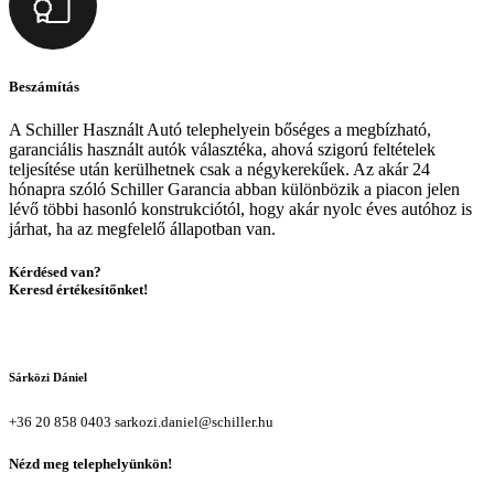
Beszámítás
A Schiller Használt Autó telephelyein bőséges a megbízható,
garanciális használt autók választéka, ahová szigorú feltételek
teljesítése után kerülhetnek csak a négykerekűek. Az akár 24
hónapra szóló Schiller Garancia abban különbözik a piacon jelen
lévő többi hasonló konstrukciótól, hogy akár nyolc éves autóhoz is
járhat, ha az megfelelő állapotban van.
Kérdésed van?
Keresd értékesítőnket!
Sárközi Dániel
+36 20 858 0403
sarkozi.daniel@schiller.hu
Nézd meg telephelyünkön!