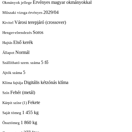
Érvényes magyar okmányokkal
Okmányok jellege
2029/04
Műszaki vizsga érvényes
Városi terepjáró (crossover)
Kivitel
Soros
Henger-elrendezés
Első kerék
Hajtás
Normál
Állapot
5 fő
Szállítható szem. száma
5
Ajtók száma
Digitális kétzónás klíma
Klíma fajtája
Fehér (metál)
Szín
Fekete
Kárpit színe (1)
1 455 kg
Saját tömeg
1 860 kg
Össztömeg