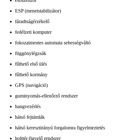
esőszenzor
ESP (menetstabilizátor)
fáradtságérzékelő
fedélzeti komputer
fokozatmentes automata sebességváltó
függönylégzsák
fűthető első ülés
fűthető kormány
GPS (navigáció)
guminyomás-ellenőrző rendszer
hangvezérlés
hátsó fejtámlák
hátsó keresztirányú forgalomra figyelmeztetés
holttér-figyelő rendszer