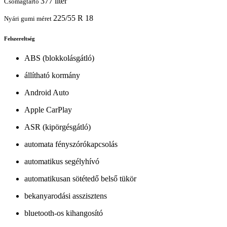
377 liter
Csomagtartó
225/55 R 18
Nyári gumi méret
Felszereltség
ABS (blokkolásgátló)
állítható kormány
Android Auto
Apple CarPlay
ASR (kipörgésgátló)
automata fényszórókapcsolás
automatikus segélyhívó
automatikusan sötétedő belső tükör
bekanyarodási asszisztens
bluetooth-os kihangosító