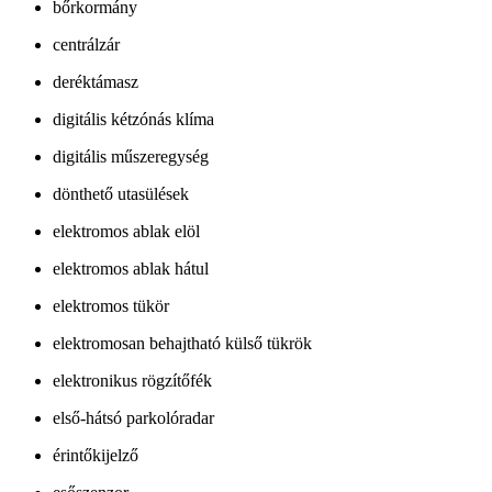
bőrkormány
centrálzár
deréktámasz
digitális kétzónás klíma
digitális műszeregység
dönthető utasülések
elektromos ablak elöl
elektromos ablak hátul
elektromos tükör
elektromosan behajtható külső tükrök
elektronikus rögzítőfék
első-hátsó parkolóradar
érintőkijelző