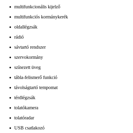
multifunkcionális kijelző
multifunkciós kormánykerék
oldallégzsák
rádió
sávtartó rendszer
szervokormány
színezett üveg
tábla-felismerő funkció
távolságtartó tempomat
térdlégzsák
tolatókamera
tolatóradar
USB csatlakozó