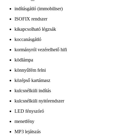
indításgátló (immobiliser)
ISOFIX rendszer
kikapcsolható légzsák
koccanásgátló
kormányról vezérelhető hifi
ködlámpa
könnyűfém felni
középső kartámasz
kulcsnélküli indítás
kulcsnélküli nyitórendszer
LED fényszóró
menetfény
MP3 lejátszás