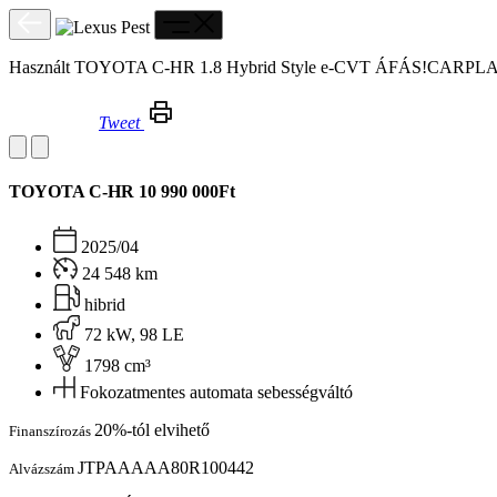
Használt TOYOTA C-HR 1.8 Hybrid Style e-CVT ÁFÁS!C
Tweet
Használt TOYOTA C-HR 1.8 Hybrid Style e-CVT ÁFÁS!CARPLAY!ÜLÉSFŰTÉS!KORMÁNYFŰTÉS!
TOYOTA C-HR
10 990 000Ft
2025/04
24 548 km
hibrid
72 kW, 98 LE
1798 cm³
Fokozatmentes automata sebességváltó
20%-tól elvihető
Finanszírozás
JTPAAAAA80R100442
Alvázszám