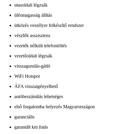
utasoldali légzsák
ülésmagasság állítás
ütközés veszélyre felkészítő rendszer
vészfék asszisztens
vezeték nélküli telefontöltés
vezetőoldali légzsák
visszagurulás-gátló
WiFi Hotspot
ÁFA visszaigényelhető
autóbeszámítás lehetséges
első forgalomba helyezés Magyarországon
garanciális
garantált km futás