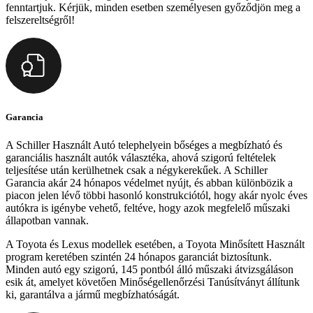
fenntartjuk. Kérjük, minden esetben személyesen győződjön meg a
felszereltségről!
Garancia
A Schiller Használt Autó telephelyein bőséges a megbízható és
garanciális használt autók választéka, ahová szigorú feltételek
teljesítése után kerülhetnek csak a négykerekűek. A Schiller
Garancia akár 24 hónapos védelmet nyújt, és abban különbözik a
piacon jelen lévő többi hasonló konstrukciótól, hogy akár nyolc éves
autókra is igénybe vehető, feltéve, hogy azok megfelelő műszaki
állapotban vannak.
A Toyota és Lexus modellek esetében, a Toyota Minősített Használt
program keretében szintén 24 hónapos garanciát biztosítunk.
Minden autó egy szigorú, 145 pontból álló műszaki átvizsgáláson
esik át, amelyet követően Minőségellenőrzési Tanúsítványt állítunk
ki, garantálva a jármű megbízhatóságát.