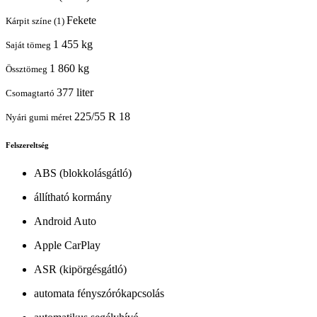
Fekete
Kárpit színe (1)
1 455 kg
Saját tömeg
1 860 kg
Össztömeg
377 liter
Csomagtartó
225/55 R 18
Nyári gumi méret
Felszereltség
ABS (blokkolásgátló)
állítható kormány
Android Auto
Apple CarPlay
ASR (kipörgésgátló)
automata fényszórókapcsolás