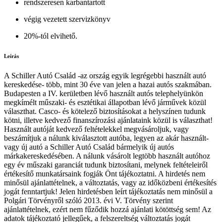
rendszeresen karbantartott
végig vezetett szervizkönyv
20%-tól elvihető.
Leírás
A Schiller Autó Család -az ország egyik legrégebbi használt autó
kereskedése- több, mint 30 éve van jelen a hazai autós szakmában.
Budapesten a IV. kerületben lévő használt autós telephelyünkön
megkímélt műszaki- és esztétikai állapotban lévő járművek közül
választhat. Casco- és kötelező biztosításokat a helyszínen tudunk
kötni, illetve kedvező finanszírozási ajánlataink közül is választhat!
Használt autóját kedvező feltételekkel megvásároljuk, vagy
beszámítjuk a nálunk kiválasztott autóba, legyen az akár használt-
vagy új autó a Schiller Autó Család bármelyik új autós
márkakereskedésében. A nálunk vásárolt legtöbb használt autóhoz
egy év műszaki garanciát tudunk biztosítani, melynek feltételeiről
értékesítő munkatársaink fogják Önt tájékoztatni. A hirdetés nem
minősül ajánlattételnek, a változtatás, vagy az időközbeni értékesítés
jogát fenntartjuk! Jelen hirdetésben leírt tájékoztatás nem minősül a
Polgári Törvényről szóló 2013. évi V. Törvény szerint
ajánlattételnek, ezért nem fűződik hozzá ajánlati kötöttség sem! Az
adatok tájékoztató jellegűek, a felszereltség változtatás jogát