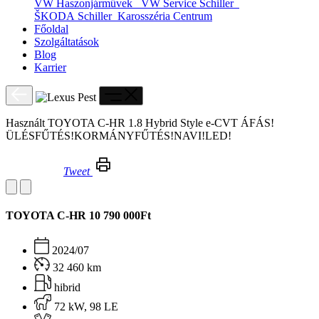
VW Haszonjárművek
VW Service Schiller
ŠKODA Schiller
Karosszéria Centrum
Főoldal
Szolgáltatások
Blog
Karrier
Használt TOYOTA C-HR 1.8 Hybrid Style e-CVT ÁFÁS!
ÜLÉSFŰTÉS!KORMÁNYFŰTÉS!NAVI!LED!
Tweet
Használt TOYOTA C-HR 1.8 Hybrid Style e-CVT ÁFÁS!ÜLÉSFŰTÉS!KORMÁNYFŰTÉS!NAVI!LED!
TOYOTA C-HR
10 790 000Ft
2024/07
32 460 km
hibrid
72 kW, 98 LE