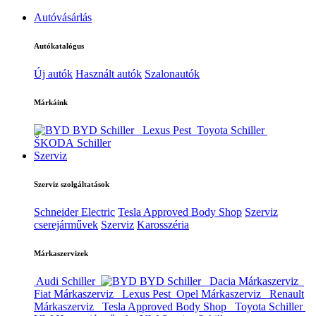
Autóvásárlás
Autókatalógus
Új autók
Használt autók
Szalonautók
Márkáink
BYD Schiller
Lexus Pest
Toyota Schiller
ŠKODA Schiller
Szerviz
Szerviz szolgáltatások
Schneider Electric
Tesla Approved Body Shop
Szerviz
cserejárművek
Szerviz
Karosszéria
Márkaszervizek
Audi Schiller
BYD Schiller
Dacia Márkaszerviz
Fiat Márkaszerviz
Lexus Pest
Opel Márkaszerviz
Renault
Márkaszerviz
Tesla Approved Body Shop
Toyota Schiller