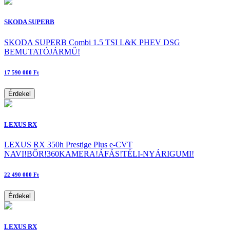
SKODA SUPERB
SKODA SUPERB Combi 1.5 TSI L&K PHEV DSG
BEMUTATÓJÁRMŰ!
17 590 000 Ft
Érdekel
LEXUS RX
LEXUS RX 350h Prestige Plus e-CVT
NAVI!BŐR!360KAMERA!ÁFÁS!TÉLI-NYÁRIGUMI!
22 490 000 Ft
Érdekel
LEXUS RX