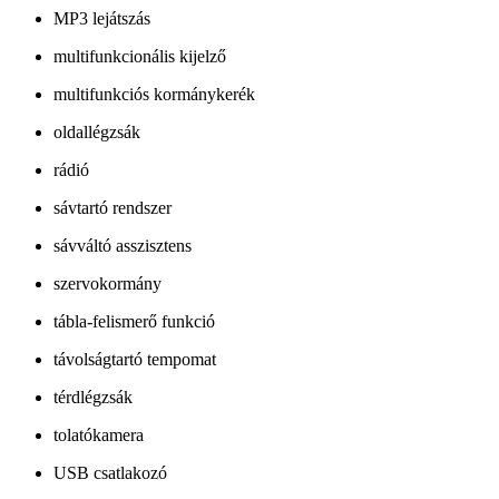
MP3 lejátszás
multifunkcionális kijelző
multifunkciós kormánykerék
oldallégzsák
rádió
sávtartó rendszer
sávváltó asszisztens
szervokormány
tábla-felismerő funkció
távolságtartó tempomat
térdlégzsák
tolatókamera
USB csatlakozó