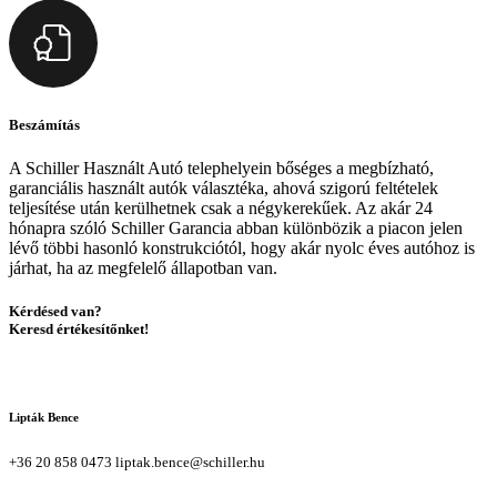
Beszámítás
A Schiller Használt Autó telephelyein bőséges a megbízható,
garanciális használt autók választéka, ahová szigorú feltételek
teljesítése után kerülhetnek csak a négykerekűek. Az akár 24
hónapra szóló Schiller Garancia abban különbözik a piacon jelen
lévő többi hasonló konstrukciótól, hogy akár nyolc éves autóhoz is
járhat, ha az megfelelő állapotban van.
Kérdésed van?
Keresd értékesítőnket!
Lipták Bence
+36 20 858 0473
liptak.bence@schiller.hu