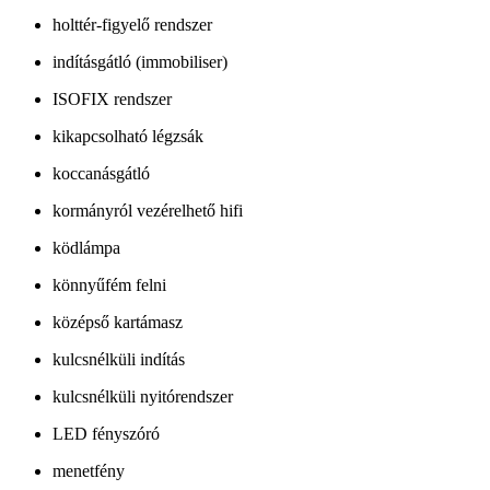
holttér-figyelő rendszer
indításgátló (immobiliser)
ISOFIX rendszer
kikapcsolható légzsák
koccanásgátló
kormányról vezérelhető hifi
ködlámpa
könnyűfém felni
középső kartámasz
kulcsnélküli indítás
kulcsnélküli nyitórendszer
LED fényszóró
menetfény