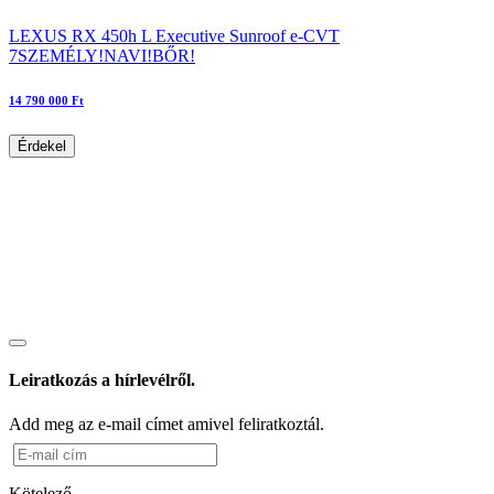
LEXUS RX 450h L Executive Sunroof e-CVT
7SZEMÉLY!NAVI!BŐR!
14 790 000 Ft
Érdekel
Leiratkozás a hírlevélről.
Add meg az e-mail címet amivel feliratkoztál.
Kötelező