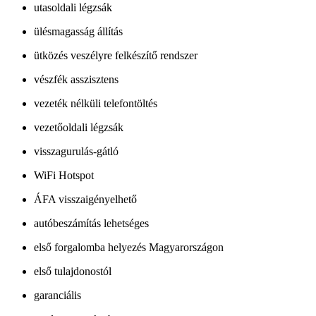
utasoldali légzsák
ülésmagasság állítás
ütközés veszélyre felkészítő rendszer
vészfék asszisztens
vezeték nélküli telefontöltés
vezetőoldali légzsák
visszagurulás-gátló
WiFi Hotspot
ÁFA visszaigényelhető
autóbeszámítás lehetséges
első forgalomba helyezés Magyarországon
első tulajdonostól
garanciális