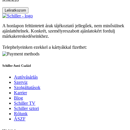
Leliratkozom
A honlapon feltüntetett árak tájékoztató jellegűek, nem minősülnek
ajánlattételnek. Konkrét, személyreszabott ajánlatokért fordulj
márkakereskedéseinkhez.
Telephelyeinken ezekkel a kártyákkal fizethet:
Schiller Autó Család
Autóvásárlás
Szerviz
Szolgáltatások
Karrier
Blog
Schiller TV
Schiller sztori
Rólunk
ÁSZF