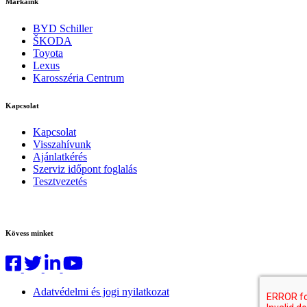
Márkáink
BYD Schiller
ŠKODA
Toyota
Lexus
Karosszéria Centrum
Kapcsolat
Kapcsolat
Visszahívunk
Ajánlatkérés
Szerviz időpont foglalás
Tesztvezetés
Kövess minket
Adatvédelmi és jogi nyilatkozat