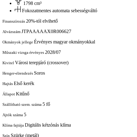
1798 cm³
Fokozatmentes automata sebességváltó
20%-tól elvihető
Finanszírozás
JTPAAAAAX0R006627
Alvázszám
Érvényes magyar okmányokkal
Okmányok jellege
2028/07
Műszaki vizsga érvényes
Városi terepjáró (crossover)
Kivitel
Soros
Henger-elrendezés
Első kerék
Hajtás
Kitűnő
Állapot
5 fő
Szállítható szem. száma
5
Ajtók száma
Digitális kétzónás klíma
Klíma fajtája
Szürke (metál)
Szín