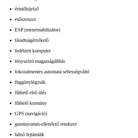
érintőkijelző
esőszenzor
ESP (menetstabilizátor)
fáradtságérzékelő
fedélzeti komputer
fényszóró magasságállítás
fokozatmentes automata sebességváltó
függönylégzsák
fűthető első ülés
fűthető kormány
GPS (navigáció)
guminyomás-ellenőrző rendszer
hátsó fejtámlák