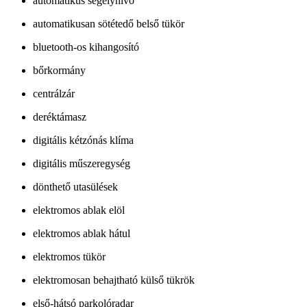
automatikus segélyhívó
automatikusan sötétedő belső tükör
bluetooth-os kihangosító
bőrkormány
centrálzár
deréktámasz
digitális kétzónás klíma
digitális műszeregység
dönthető utasülések
elektromos ablak elöl
elektromos ablak hátul
elektromos tükör
elektromosan behajtható külső tükrök
első-hátsó parkolóradar