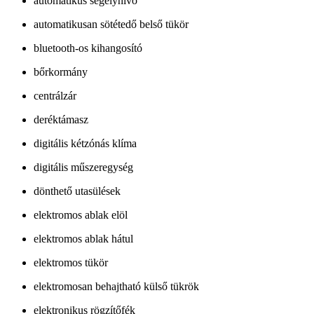
automatikus segélyhívó
automatikusan sötétedő belső tükör
bluetooth-os kihangosító
bőrkormány
centrálzár
deréktámasz
digitális kétzónás klíma
digitális műszeregység
dönthető utasülések
elektromos ablak elöl
elektromos ablak hátul
elektromos tükör
elektromosan behajtható külső tükrök
elektronikus rögzítőfék