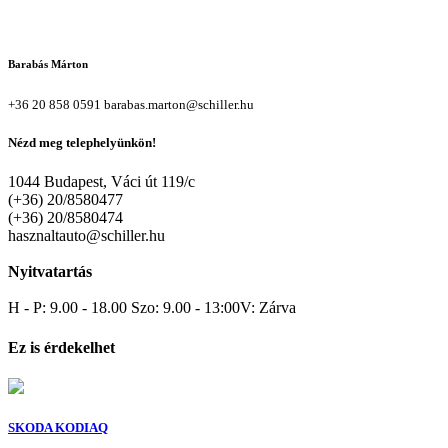
Barabás Márton
+36 20 858 0591
barabas.marton@schiller.hu
Nézd meg telephelyünkön!
1044 Budapest, Váci út 119/c
(+36) 20/8580477
(+36) 20/8580474
hasznaltauto@schiller.hu
Nyitvatartás
H - P: 9.00 - 18.00 Szo: 9.00 - 13:00V: Zárva
Ez is érdekelhet
SKODA KODIAQ