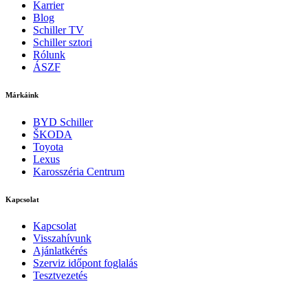
Karrier
Blog
Schiller TV
Schiller sztori
Rólunk
ÁSZF
Márkáink
BYD Schiller
ŠKODA
Toyota
Lexus
Karosszéria Centrum
Kapcsolat
Kapcsolat
Visszahívunk
Ajánlatkérés
Szerviz időpont foglalás
Tesztvezetés