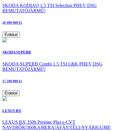
SKODA KODIAQ 1.5 TSI Selection PHEV DSG
BEMUTATÓJÁRMŰ!
20 490 000 Ft
Érdekel
SKODA SUPERB
SKODA SUPERB Combi 1.5 TSI L&K PHEV DSG
BEMUTATÓJÁRMŰ!
17 590 000 Ft
Érdekel
LEXUS RX
LEXUS RX 350h Prestige Plus e-CVT
NAVI!BŐR!360KAMERA!ÁFÁS!TÉLI-NYÁRIGUMI!