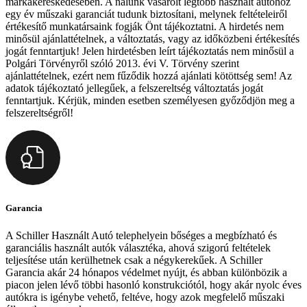
márkakereskedésében. A nálunk vásárolt legtöbb használt autóhoz
egy év műszaki garanciát tudunk biztosítani, melynek feltételeiről
értékesítő munkatársaink fogják Önt tájékoztatni. A hirdetés nem
minősül ajánlattételnek, a változtatás, vagy az időközbeni értékesítés
jogát fenntartjuk! Jelen hirdetésben leírt tájékoztatás nem minősül a
Polgári Törvényről szóló 2013. évi V. Törvény szerint
ajánlattételnek, ezért nem fűződik hozzá ajánlati kötöttség sem! Az
adatok tájékoztató jellegűek, a felszereltség változtatás jogát
fenntartjuk. Kérjük, minden esetben személyesen győződjön meg a
felszereltségről!
Garancia
A Schiller Használt Autó telephelyein bőséges a megbízható és
garanciális használt autók választéka, ahová szigorú feltételek
teljesítése után kerülhetnek csak a négykerekűek. A Schiller
Garancia akár 24 hónapos védelmet nyújt, és abban különbözik a
piacon jelen lévő többi hasonló konstrukciótól, hogy akár nyolc éves
autókra is igénybe vehető, feltéve, hogy azok megfelelő műszaki