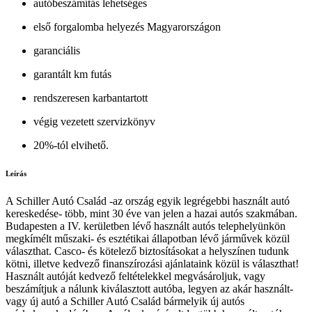
autóbeszámítás lehetséges
első forgalomba helyezés Magyarországon
garanciális
garantált km futás
rendszeresen karbantartott
végig vezetett szervizkönyv
20%-tól elvihető.
Leírás
A Schiller Autó Család -az ország egyik legrégebbi használt autó
kereskedése- több, mint 30 éve van jelen a hazai autós szakmában.
Budapesten a IV. kerületben lévő használt autós telephelyünkön
megkímélt műszaki- és esztétikai állapotban lévő járművek közül
választhat. Casco- és kötelező biztosításokat a helyszínen tudunk
kötni, illetve kedvező finanszírozási ajánlataink közül is választhat!
Használt autóját kedvező feltételekkel megvásároljuk, vagy
beszámítjuk a nálunk kiválasztott autóba, legyen az akár használt-
vagy új autó a Schiller Autó Család bármelyik új autós