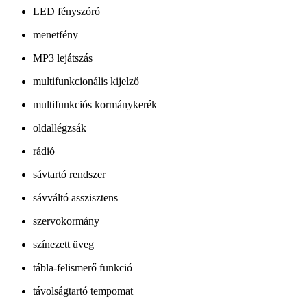
LED fényszóró
menetfény
MP3 lejátszás
multifunkcionális kijelző
multifunkciós kormánykerék
oldallégzsák
rádió
sávtartó rendszer
sávváltó asszisztens
szervokormány
színezett üveg
tábla-felismerő funkció
távolságtartó tempomat