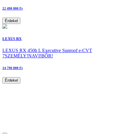
22 490 000 Ft
Érdekel
LEXUS RX
LEXUS RX 450h L Executive Sunroof e-CVT
7SZEMÉLY!NAVI!BŐR!
14 790 000 Ft
Érdekel