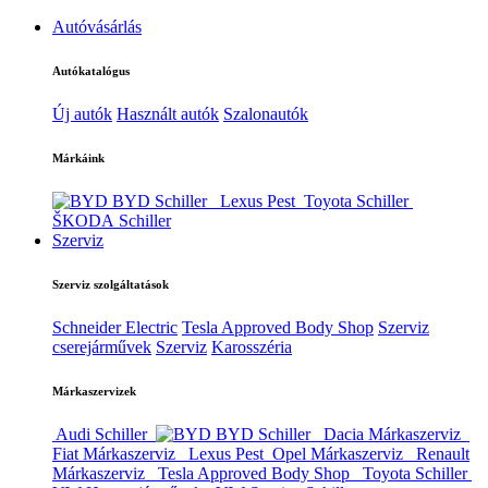
Autóvásárlás
Autókatalógus
Új autók
Használt autók
Szalonautók
Márkáink
BYD Schiller
Lexus Pest
Toyota Schiller
ŠKODA Schiller
Szerviz
Szerviz szolgáltatások
Schneider Electric
Tesla Approved Body Shop
Szerviz
cserejárművek
Szerviz
Karosszéria
Márkaszervizek
Audi Schiller
BYD Schiller
Dacia Márkaszerviz
Fiat Márkaszerviz
Lexus Pest
Opel Márkaszerviz
Renault
Márkaszerviz
Tesla Approved Body Shop
Toyota Schiller