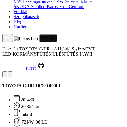
VW Haszonjárművek
VW Service Schiller
ŠKODA Schiller
Karosszéria Centrum
Főoldal
Szolgáltatások
Blog
Karrier
Használt TOYOTA C-HR 1.8 Hybrid Style e-CVT
LED!KORMÁNYFŰTÉS!ÜLÉSFŰTÉS!NAVI!
Tweet
Használt TOYOTA C-HR 1.8 Hybrid Style e-CVT LED!KORMÁNYFŰTÉS!ÜLÉSFŰTÉS!NAVI!
TOYOTA C-HR
10 790 000Ft
2024/08
20 864 km
hibrid
72 kW, 98 LE