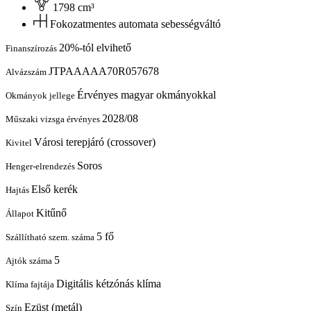
1798 cm³
Fokozatmentes automata sebességváltó
20%-tól elvihető
Finanszírozás
JTPAAAAA70R057678
Alvázszám
Érvényes magyar okmányokkal
Okmányok jellege
2028/08
Műszaki vizsga érvényes
Városi terepjáró (crossover)
Kivitel
Soros
Henger-elrendezés
Első kerék
Hajtás
Kitűnő
Állapot
5 fő
Szállítható szem. száma
5
Ajtók száma
Digitális kétzónás klíma
Klíma fajtája
Ezüst (metál)
Szín