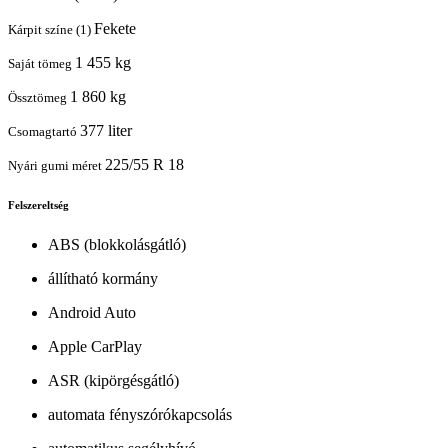
Fekete
Kárpit színe (1)
1 455 kg
Saját tömeg
1 860 kg
Össztömeg
377 liter
Csomagtartó
225/55 R 18
Nyári gumi méret
Felszereltség
ABS (blokkolásgátló)
állítható kormány
Android Auto
Apple CarPlay
ASR (kipörgésgátló)
automata fényszórókapcsolás