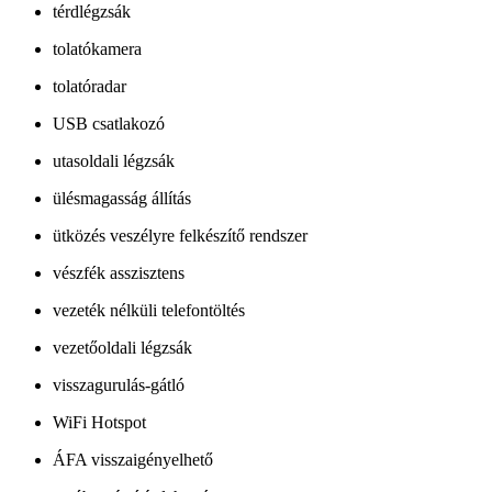
térdlégzsák
tolatókamera
tolatóradar
USB csatlakozó
utasoldali légzsák
ülésmagasság állítás
ütközés veszélyre felkészítő rendszer
vészfék asszisztens
vezeték nélküli telefontöltés
vezetőoldali légzsák
visszagurulás-gátló
WiFi Hotspot
ÁFA visszaigényelhető