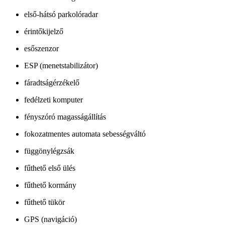
első-hátsó parkolóradar
érintőkijelző
esőszenzor
ESP (menetstabilizátor)
fáradtságérzékelő
fedélzeti komputer
fényszóró magasságállítás
fokozatmentes automata sebességváltó
függönylégzsák
fűthető első ülés
fűthető kormány
fűthető tükör
GPS (navigáció)