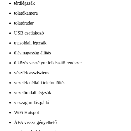
térdlégzsák
tolatókamera
tolatóradar
USB csatlakozó
utasoldali légzsák
ülésmagasság állítás
ütközés veszélyre felkészítő rendszer
vészfék asszisztens
vezeték nélküli telefontöltés
vezetőoldali légzsák
visszagurulás-gátló
WiFi Hotspot
ÁFA visszaigényelhető