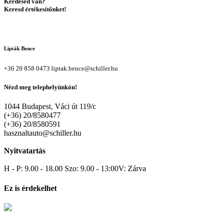
Kérdésed van?
Keresd értékesítőnket!
Lipták Bence
+36 20 858 0473
liptak.bence@schiller.hu
Nézd meg telephelyünkön!
1044 Budapest, Váci út 119/c
(+36) 20/8580477
(+36) 20/8580591
hasznaltauto@schiller.hu
Nyitvatartás
H - P: 9.00 - 18.00 Szo: 9.00 - 13:00V: Zárva
Ez is érdekelhet