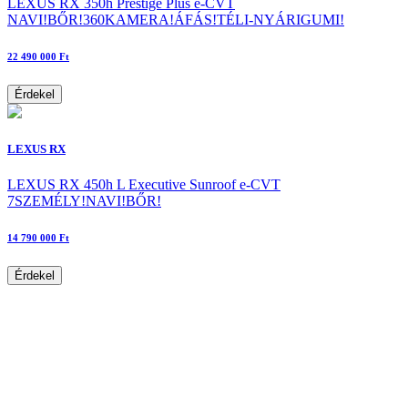
LEXUS RX 350h Prestige Plus e-CVT
NAVI!BŐR!360KAMERA!ÁFÁS!TÉLI-NYÁRIGUMI!
22 490 000 Ft
Érdekel
LEXUS RX
LEXUS RX 450h L Executive Sunroof e-CVT
7SZEMÉLY!NAVI!BŐR!
14 790 000 Ft
Érdekel