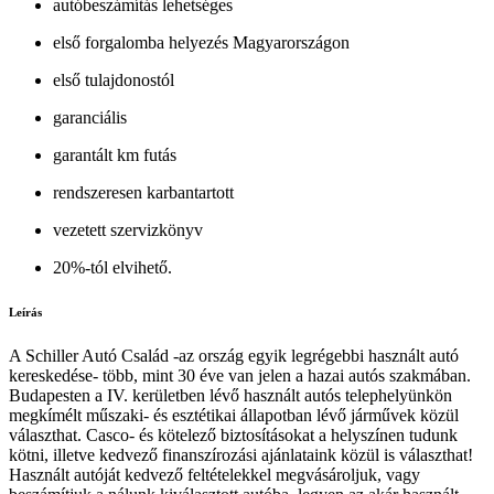
autóbeszámítás lehetséges
első forgalomba helyezés Magyarországon
első tulajdonostól
garanciális
garantált km futás
rendszeresen karbantartott
vezetett szervizkönyv
20%-tól elvihető.
Leírás
A Schiller Autó Család -az ország egyik legrégebbi használt autó
kereskedése- több, mint 30 éve van jelen a hazai autós szakmában.
Budapesten a IV. kerületben lévő használt autós telephelyünkön
megkímélt műszaki- és esztétikai állapotban lévő járművek közül
választhat. Casco- és kötelező biztosításokat a helyszínen tudunk
kötni, illetve kedvező finanszírozási ajánlataink közül is választhat!
Használt autóját kedvező feltételekkel megvásároljuk, vagy