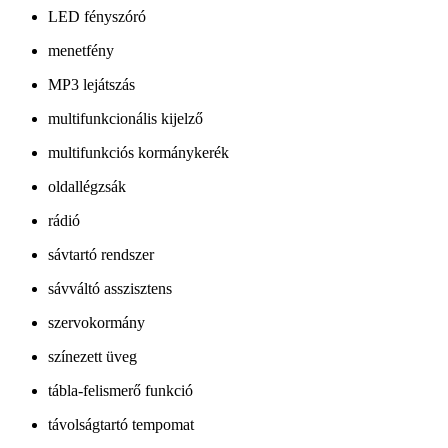
LED fényszóró
menetfény
MP3 lejátszás
multifunkcionális kijelző
multifunkciós kormánykerék
oldallégzsák
rádió
sávtartó rendszer
sávváltó asszisztens
szervokormány
színezett üveg
tábla-felismerő funkció
távolságtartó tempomat