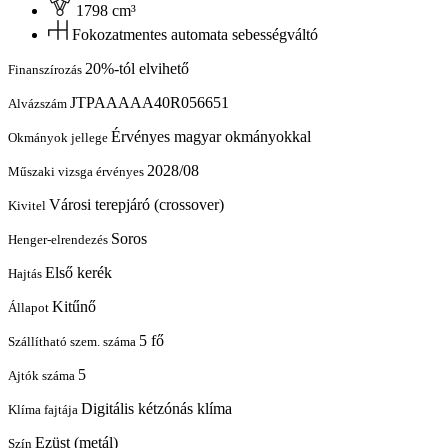
1798 cm³
Fokozatmentes automata sebességváltó
20%-tól elvihető
Finanszírozás
JTPAAAAA40R056651
Alvázszám
Érvényes magyar okmányokkal
Okmányok jellege
2028/08
Műszaki vizsga érvényes
Városi terepjáró (crossover)
Kivitel
Soros
Henger-elrendezés
Első kerék
Hajtás
Kitűnő
Állapot
5 fő
Szállítható szem. száma
5
Ajtók száma
Digitális kétzónás klíma
Klíma fajtája
Ezüst (metál)
Szín