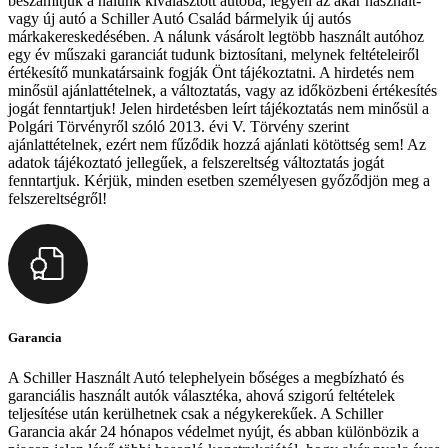
beszámítjuk a nálunk kiválasztott autóba, legyen az akár használt-
vagy új autó a Schiller Autó Család bármelyik új autós
márkakereskedésében. A nálunk vásárolt legtöbb használt autóhoz
egy év műszaki garanciát tudunk biztosítani, melynek feltételeiről
értékesítő munkatársaink fogják Önt tájékoztatni. A hirdetés nem
minősül ajánlattételnek, a változtatás, vagy az időközbeni értékesítés
jogát fenntartjuk! Jelen hirdetésben leírt tájékoztatás nem minősül a
Polgári Törvényről szóló 2013. évi V. Törvény szerint
ajánlattételnek, ezért nem fűződik hozzá ajánlati kötöttség sem! Az
adatok tájékoztató jellegűek, a felszereltség változtatás jogát
fenntartjuk. Kérjük, minden esetben személyesen győződjön meg a
felszereltségről!
Garancia
A Schiller Használt Autó telephelyein bőséges a megbízható és
garanciális használt autók választéka, ahová szigorú feltételek
teljesítése után kerülhetnek csak a négykerekűek. A Schiller
Garancia akár 24 hónapos védelmet nyújt, és abban különbözik a