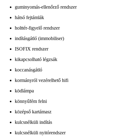
guminyomás-ellenőrző rendszer
hátsó fejtámlák
holttér-figyelő rendszer
indításgátló (immobiliser)
ISOFIX rendszer
kikapcsolható légzsák
koccanásgátló
kormányról vezérelhető hifi
ködlámpa
könnyűfém felni
középső kartámasz
kulcsnélküli indítás
kulcsnélküli nyitórendszer