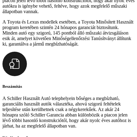
piacon jelen lévő többi hasonló konstrukciótól, hogy akár nyolc éves
autókra is igénybe vehető, feltéve, hogy azok megfelelő műszaki
állapotban vannak.
A Toyota és Lexus modellek esetében, a Toyota Minősített Használt
program keretében szintén 24 hónapos garanciát biztosítunk.
Minden autó egy szigorú, 145 pontból álló műszaki átvizsgáláson
esik át, amelyet követően Minőségellenőrzési Tanúsítványt állítunk
ki, garantálva a jármű megbízhatóságát.
Beszámítás
A Schiller Használt Autó telephelyein bőséges a megbízható,
garanciális használt autók választéka, ahová szigorú feltételek
teljesítése után kerülhetnek csak a négykerekűek. Az akár 24
hónapra szóló Schiller Garancia abban különbözik a piacon jelen
lévő többi hasonló konstrukciótól, hogy akár nyolc éves autóhoz is
járhat, ha az megfelelő állapotban van.