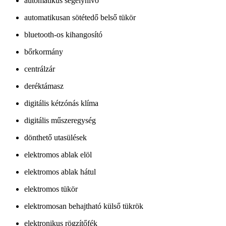
automatikus segélyhívó
automatikusan sötétedő belső tükör
bluetooth-os kihangosító
bőrkormány
centrálzár
deréktámasz
digitális kétzónás klíma
digitális műszeregység
dönthető utasülések
elektromos ablak elöl
elektromos ablak hátul
elektromos tükör
elektromosan behajtható külső tükrök
elektronikus rögzítőfék