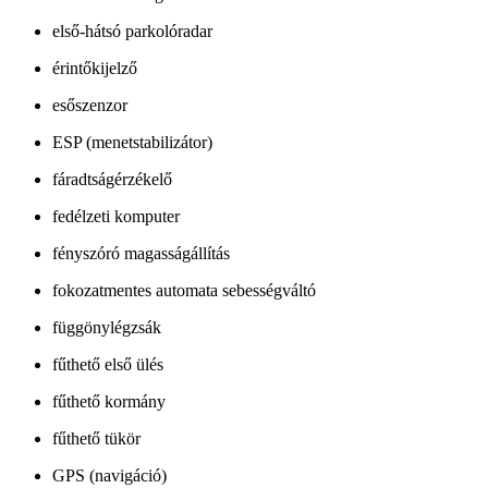
első-hátsó parkolóradar
érintőkijelző
esőszenzor
ESP (menetstabilizátor)
fáradtságérzékelő
fedélzeti komputer
fényszóró magasságállítás
fokozatmentes automata sebességváltó
függönylégzsák
fűthető első ülés
fűthető kormány
fűthető tükör
GPS (navigáció)