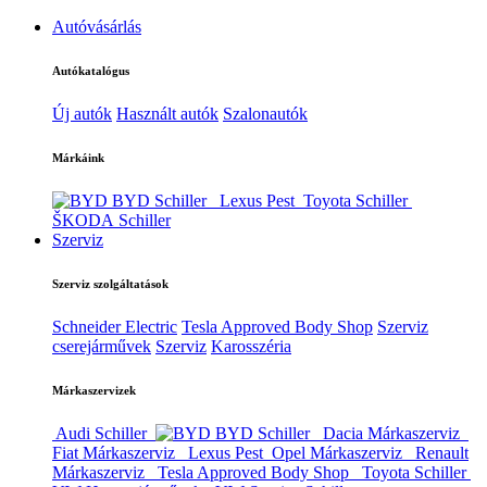
Autóvásárlás
Autókatalógus
Új autók
Használt autók
Szalonautók
Márkáink
BYD Schiller
Lexus Pest
Toyota Schiller
ŠKODA Schiller
Szerviz
Szerviz szolgáltatások
Schneider Electric
Tesla Approved Body Shop
Szerviz
cserejárművek
Szerviz
Karosszéria
Márkaszervizek
Audi Schiller
BYD Schiller
Dacia Márkaszerviz
Fiat Márkaszerviz
Lexus Pest
Opel Márkaszerviz
Renault
Márkaszerviz
Tesla Approved Body Shop
Toyota Schiller