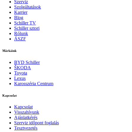
Szerviz
Szolgáltatások
Karrier
Blog
Schiller TV
Schiller sztori
Rólunk
ÁSZF
Márkáink
BYD Schiller
ŠKODA
Toyota
Lexus
Karosszéria Centrum
Kapcsolat
Kapcsolat
Visszahívunk
Ajánlatkérés
Szerviz időpont foglalás
Tesztvezetés