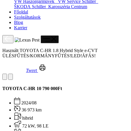
VW Haszonjárművek
VW Service Schiller
ŠKODA Schiller
Karosszéria Centrum
Főoldal
Szolgáltatások
Blog
Karrier
Használt TOYOTA C-HR 1.8 Hybrid Style e-CVT
ÜLÉSFŰTÉS/KORMÁNYFŰTÉS!LED!ÁFÁS!
Tweet
Használt TOYOTA C-HR 1.8 Hybrid Style e-CVT ÜLÉSFŰTÉS/KORMÁNYFŰTÉS!LED!ÁFÁS!
TOYOTA C-HR
10 790 000Ft
2024/08
36 973 km
hibrid
72 kW, 98 LE