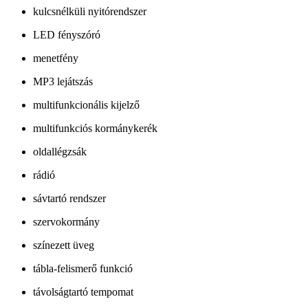
kulcsnélküli nyitórendszer
LED fényszóró
menetfény
MP3 lejátszás
multifunkcionális kijelző
multifunkciós kormánykerék
oldallégzsák
rádió
sávtartó rendszer
szervokormány
színezett üveg
tábla-felismerő funkció
távolságtartó tempomat