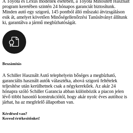
A Toyota és Lexus modellek esetében, a Toyota Minősített Használt
program keretében szintén 24 hónapos garanciát biztosítunk.
Minden autó egy szigorú, 145 pontból álló műszaki átvizsgáláson
esik át, amelyet követően Minőségellenőrzési Tanúsítványt állítunk
ki, garantálva a jármű megbízhatóságát.
Beszámítás
A Schiller Használt Autó telephelyein bőséges a megbízható,
garanciális használt autók választéka, ahová szigorú feltételek
teljesítése után kerülhetnek csak a négykerekűek. Az akár 24
hónapra szóló Schiller Garancia abban különbözik a piacon jelen
lévő többi hasonló konstrukciótól, hogy akár nyolc éves autóhoz is
járhat, ha az megfelelő állapotban van.
Kérdésed van?
Keresd értékesítőnket!