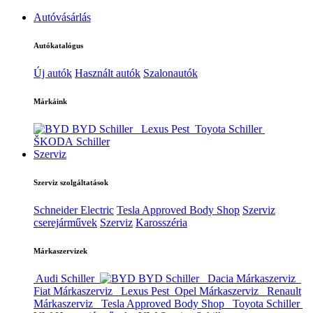
Autóvásárlás
Autókatalógus
Új autók
Használt autók
Szalonautók
Márkáink
BYD Schiller
Lexus Pest
Toyota Schiller
ŠKODA Schiller
Szerviz
Szerviz szolgáltatások
Schneider Electric
Tesla Approved Body Shop
Szerviz
cserejárművek
Szerviz
Karosszéria
Márkaszervizek
Audi Schiller
BYD Schiller
Dacia Márkaszerviz
Fiat Márkaszerviz
Lexus Pest
Opel Márkaszerviz
Renault
Márkaszerviz
Tesla Approved Body Shop
Toyota Schiller