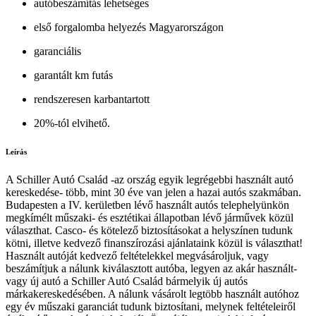
autóbeszámítás lehetséges
első forgalomba helyezés Magyarországon
garanciális
garantált km futás
rendszeresen karbantartott
20%-tól elvihető.
Leírás
A Schiller Autó Család -az ország egyik legrégebbi használt autó
kereskedése- több, mint 30 éve van jelen a hazai autós szakmában.
Budapesten a IV. kerületben lévő használt autós telephelyünkön
megkímélt műszaki- és esztétikai állapotban lévő járművek közül
választhat. Casco- és kötelező biztosításokat a helyszínen tudunk
kötni, illetve kedvező finanszírozási ajánlataink közül is választhat!
Használt autóját kedvező feltételekkel megvásároljuk, vagy
beszámítjuk a nálunk kiválasztott autóba, legyen az akár használt-
vagy új autó a Schiller Autó Család bármelyik új autós
márkakereskedésében. A nálunk vásárolt legtöbb használt autóhoz
egy év műszaki garanciát tudunk biztosítani, melynek feltételeiről