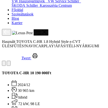
VW Haszonjárművek
VW Service Schiller
ŠKODA Schiller
Karosszéria Centrum
Főoldal
Szolgáltatások
Blog
Karrier
Használt TOYOTA C-HR 1.8 Hybrid Style e-CVT
ÜLÉSFŰTÉS!NAVI!CARPLAY!ÁFÁS!TÉLI-NYÁRIGUMI
Tweet
Használt TOYOTA C-HR 1.8 Hybrid Style e-CVT ÜLÉSFŰTÉS!NAVI!CARPLAY!ÁFÁS!TÉLI-NYÁRIGUMI
TOYOTA C-HR
10 190 000Ft
2024/12
30 965 km
hibrid
72 kW, 98 LE