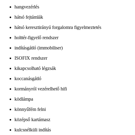
hangvezérlés
hátsó fejtámlák
hátsó keresztirányú forgalomra figyelmeztetés
holttér-figyelő rendszer
indításgátló (immobiliser)
ISOFIX rendszer
kikapcsolható légzsák
koccanásgátló
kormányról vezérelhető hifi
ködlámpa
könnyűfém felni
középső kartámasz
kulcsnélküli indítás