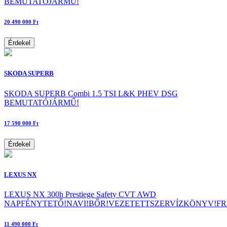
BEMUTATÓJÁRMŰ!
20 490 000 Ft
Érdekel
SKODA SUPERB
SKODA SUPERB Combi 1.5 TSI L&K PHEV DSG
BEMUTATÓJÁRMŰ!
17 590 000 Ft
Érdekel
LEXUS NX
LEXUS NX 300h Prestiege Safety CVT AWD
NAPFÉNYTETŐ!NAVI!BŐR!VEZETETTSZERVÍZKÖNYV!FRI
11 490 000 Ft