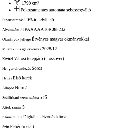
1798 cm³
Fokozatmentes automata sebességváltó
20%-tól elvihető
Finanszírozás
JTPAAAAA10R088232
Alvázszám
Érvényes magyar okmányokkal
Okmányok jellege
2028/12
Műszaki vizsga érvényes
Városi terepjáró (crossover)
Kivitel
Soros
Henger-elrendezés
Első kerék
Hajtás
Normál
Állapot
5 fő
Szállítható szem. száma
5
Ajtók száma
Digitális kétzónás klíma
Klíma fajtája
Fehér (metál)
Szín