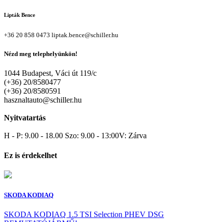
Lipták Bence
+36 20 858 0473
liptak.bence@schiller.hu
Nézd meg telephelyünkön!
1044 Budapest, Váci út 119/c
(+36) 20/8580477
(+36) 20/8580591
hasznaltauto@schiller.hu
Nyitvatartás
H - P: 9.00 - 18.00 Szo: 9.00 - 13:00V: Zárva
Ez is érdekelhet
SKODA KODIAQ
SKODA KODIAQ 1.5 TSI Selection PHEV DSG