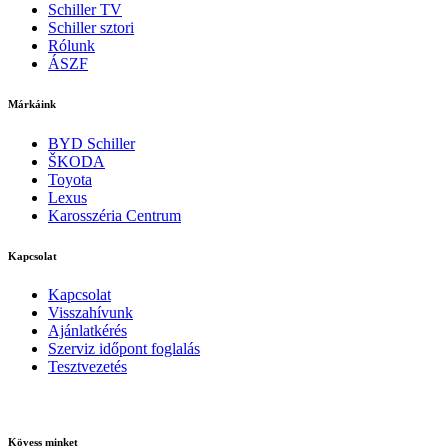
Schiller TV
Schiller sztori
Rólunk
ÁSZF
Márkáink
BYD Schiller
ŠKODA
Toyota
Lexus
Karosszéria Centrum
Kapcsolat
Kapcsolat
Visszahívunk
Ajánlatkérés
Szerviz időpont foglalás
Tesztvezetés
Kövess minket