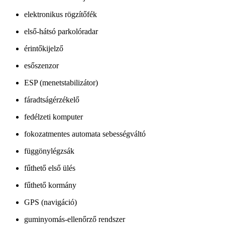
elektronikus rögzítőfék
első-hátsó parkolóradar
érintőkijelző
esőszenzor
ESP (menetstabilizátor)
fáradtságérzékelő
fedélzeti komputer
fokozatmentes automata sebességváltó
függönylégzsák
fűthető első ülés
fűthető kormány
GPS (navigáció)
guminyomás-ellenőrző rendszer