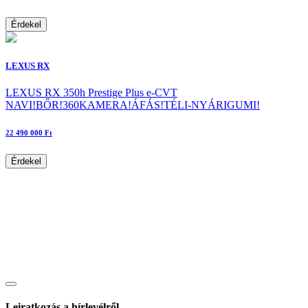
Érdekel
LEXUS RX
LEXUS RX 350h Prestige Plus e-CVT
NAVI!BŐR!360KAMERA!ÁFÁS!TÉLI-NYÁRIGUMI!
22 490 000 Ft
Érdekel
Leiratkozás a hírlevélről.