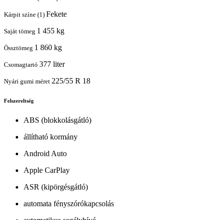
Fekete
Kárpit színe (1)
1 455 kg
Saját tömeg
1 860 kg
Össztömeg
377 liter
Csomagtartó
225/55 R 18
Nyári gumi méret
Felszereltség
ABS (blokkolásgátló)
állítható kormány
Android Auto
Apple CarPlay
ASR (kipörgésgátló)
automata fényszórókapcsolás