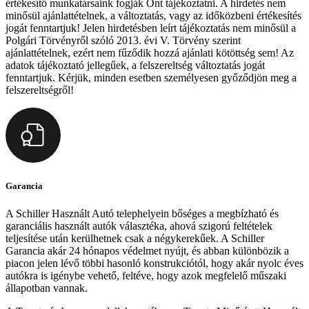
értékesítő munkatársaink fogják Önt tájékoztatni. A hirdetés nem
minősül ajánlattételnek, a változtatás, vagy az időközbeni értékesítés
jogát fenntartjuk! Jelen hirdetésben leírt tájékoztatás nem minősül a
Polgári Törvényről szóló 2013. évi V. Törvény szerint
ajánlattételnek, ezért nem fűződik hozzá ajánlati kötöttség sem! Az
adatok tájékoztató jellegűek, a felszereltség változtatás jogát
fenntartjuk. Kérjük, minden esetben személyesen győződjön meg a
felszereltségről!
Garancia
A Schiller Használt Autó telephelyein bőséges a megbízható és
garanciális használt autók választéka, ahová szigorú feltételek
teljesítése után kerülhetnek csak a négykerekűek. A Schiller
Garancia akár 24 hónapos védelmet nyújt, és abban különbözik a
piacon jelen lévő többi hasonló konstrukciótól, hogy akár nyolc éves
autókra is igénybe vehető, feltéve, hogy azok megfelelő műszaki
állapotban vannak.