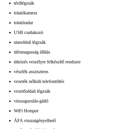
térdlégzsák
tolatókamera
tolatóradar
USB csatlakozó
utasoldali légzsák
ülésmagasság állítás
ütközés veszélyre felkészítő rendszer
vészfék asszisztens
vezeték nélküli telefontöltés
vezetőoldali légzsák
visszagurulás-gátló
WiFi Hotspot
ÁFA visszaigényelhető