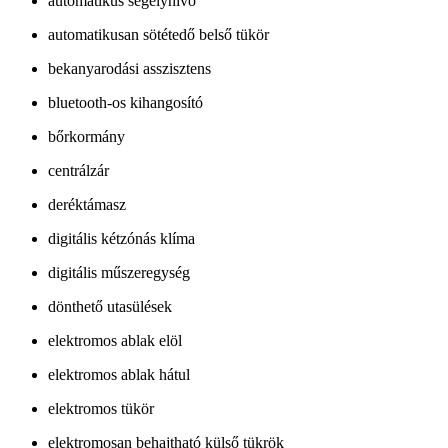
automatikus segélyhívó
automatikusan sötétedő belső tükör
bekanyarodási asszisztens
bluetooth-os kihangosító
bőrkormány
centrálzár
deréktámasz
digitális kétzónás klíma
digitális műszeregység
dönthető utasülések
elektromos ablak elöl
elektromos ablak hátul
elektromos tükör
elektromosan behajtható külső tükrök