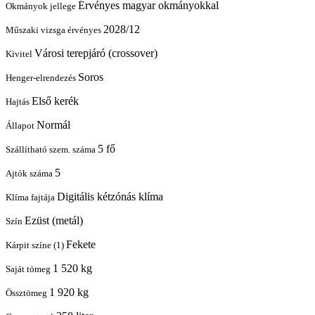
Érvényes magyar okmányokkal
Okmányok jellege
2028/12
Műszaki vizsga érvényes
Városi terepjáró (crossover)
Kivitel
Soros
Henger-elrendezés
Első kerék
Hajtás
Normál
Állapot
5 fő
Szállítható szem. száma
5
Ajtók száma
Digitális kétzónás klíma
Klíma fajtája
Ezüst (metál)
Szín
Fekete
Kárpit színe (1)
1 520 kg
Saját tömeg
1 920 kg
Össztömeg