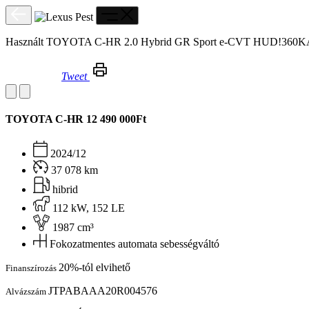
Használt TOYOTA C-HR 2.0 Hybrid GR Sport e-CVT HUD!
Tweet
Használt TOYOTA C-HR 2.0 Hybrid GR Sport e-CVT HUD!360KAMERA!JBL!ÁFÁS!TÉLINYÁRIKERÉK!
TOYOTA C-HR
12 490 000Ft
2024/12
37 078 km
hibrid
112 kW, 152 LE
1987 cm³
Fokozatmentes automata sebességváltó
20%-tól elvihető
Finanszírozás
JTPABAAA20R004576
Alvázszám