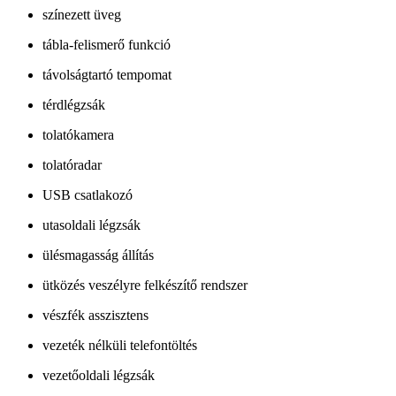
színezett üveg
tábla-felismerő funkció
távolságtartó tempomat
térdlégzsák
tolatókamera
tolatóradar
USB csatlakozó
utasoldali légzsák
ülésmagasság állítás
ütközés veszélyre felkészítő rendszer
vészfék asszisztens
vezeték nélküli telefontöltés
vezetőoldali légzsák