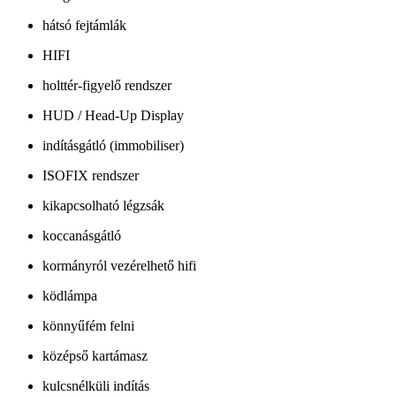
hátsó fejtámlák
HIFI
holttér-figyelő rendszer
HUD / Head-Up Display
indításgátló (immobiliser)
ISOFIX rendszer
kikapcsolható légzsák
koccanásgátló
kormányról vezérelhető hifi
ködlámpa
könnyűfém felni
középső kartámasz
kulcsnélküli indítás