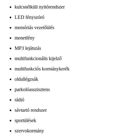
kulcsnélküli nyitórendszer
LED fényszóró
memóriás vezetőülés
menetfény
MP3 lejátszás
multifunkcionális kijelző
multifunkciós kormánykerék
oldallégzsák
parkolóasszisztens
rádió
sávtartó rendszer
sportülések
szervokormány