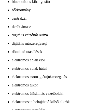
bluetooth-os kihangosító
bőrkormány
centrálzár
deréktámasz
digitális kétzónás klíma
digitális műszeregység
dönthető utasülések
elektromos ablak elöl
elektromos ablak hátul
elektromos csomagtérajtó-mozgatás
elektromos tükör
elektromos ülésállítás vezetőoldal
elektromosan behajtható külső tükrök