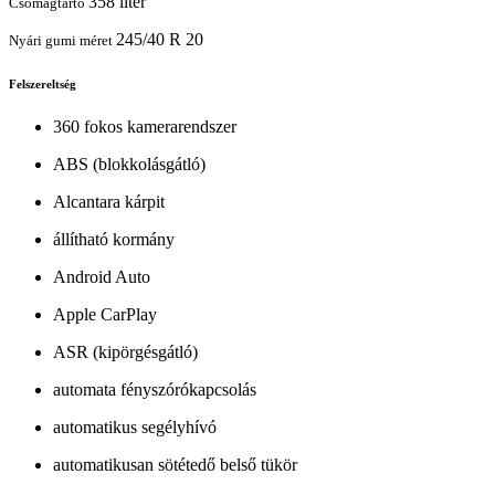
358 liter
Csomagtartó
245/40 R 20
Nyári gumi méret
Felszereltség
360 fokos kamerarendszer
ABS (blokkolásgátló)
Alcantara kárpit
állítható kormány
Android Auto
Apple CarPlay
ASR (kipörgésgátló)
automata fényszórókapcsolás
automatikus segélyhívó
automatikusan sötétedő belső tükör