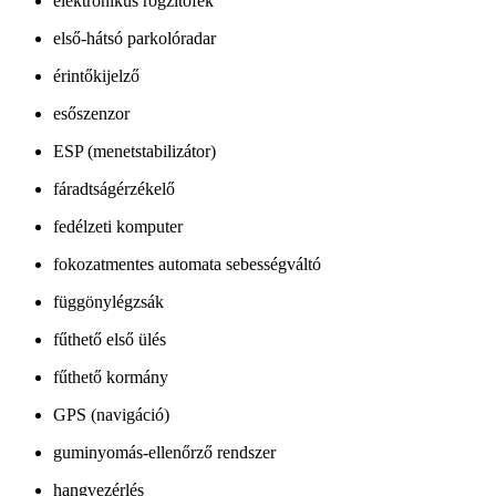
elektronikus rögzítőfék
első-hátsó parkolóradar
érintőkijelző
esőszenzor
ESP (menetstabilizátor)
fáradtságérzékelő
fedélzeti komputer
fokozatmentes automata sebességváltó
függönylégzsák
fűthető első ülés
fűthető kormány
GPS (navigáció)
guminyomás-ellenőrző rendszer
hangvezérlés