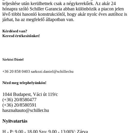
teljesítése után kerülhetnek csak a négykerekűek. Az akár 24
hónapra szóló Schiller Garancia abban különbözik a piacon jelen
lévő többi hasonló konstrukciótól, hogy akár nyolc éves autóhoz is
járhat, ha az megfelelő állapotban van.
Kérdésed van?
Keresd értékesítőnket!
Sárközi Dániel
+36 20 858 0403
sarkozi.daniel@schiller.hu
Nézd meg telephelyünkön!
1044 Budapest, Váci út 119/c
(+36) 20/8580477
(+36) 20/8580591
hasznaltauto@schiller.hu
Nyitvatartás
H - P: 9.00 - 18.00 Szo: 9.00 - 13:00V: Zárva