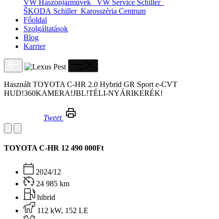
VW Haszonjárművek
VW Service Schiller
ŠKODA Schiller
Karosszéria Centrum
Főoldal
Szolgáltatások
Blog
Karrier
Használt TOYOTA C-HR 2.0 Hybrid GR Sport e-CVT
HUD!360KAMERA!JBL!TÉLI-NYÁRIKERÉK!
Tweet
Használt TOYOTA C-HR 2.0 Hybrid GR Sport e-CVT HUD!360KAMERA!JBL!TÉLI-NYÁRIKERÉK!
TOYOTA C-HR
12 490 000Ft
2024/12
24 985 km
hibrid
112 kW, 152 LE