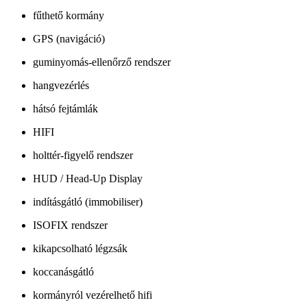
fűthető kormány
GPS (navigáció)
guminyomás-ellenőrző rendszer
hangvezérlés
hátsó fejtámlák
HIFI
holttér-figyelő rendszer
HUD / Head-Up Display
indításgátló (immobiliser)
ISOFIX rendszer
kikapcsolható légzsák
koccanásgátló
kormányról vezérelhető hifi