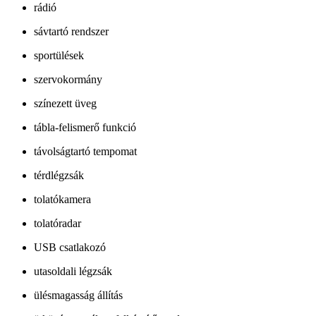
rádió
sávtartó rendszer
sportülések
szervokormány
színezett üveg
tábla-felismerő funkció
távolságtartó tempomat
térdlégzsák
tolatókamera
tolatóradar
USB csatlakozó
utasoldali légzsák
ülésmagasság állítás