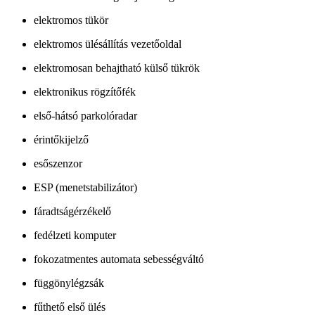
elektromos tükör
elektromos ülésállítás vezetőoldal
elektromosan behajtható külső tükrök
elektronikus rögzítőfék
első-hátsó parkolóradar
érintőkijelző
esőszenzor
ESP (menetstabilizátor)
fáradtságérzékelő
fedélzeti komputer
fokozatmentes automata sebességváltó
függönylégzsák
fűthető első ülés