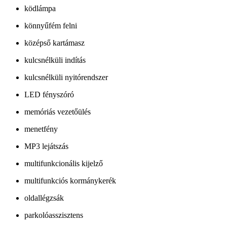
ködlámpa
könnyűfém felni
középső kartámasz
kulcsnélküli indítás
kulcsnélküli nyitórendszer
LED fényszóró
memóriás vezetőülés
menetfény
MP3 lejátszás
multifunkcionális kijelző
multifunkciós kormánykerék
oldallégzsák
parkolóasszisztens