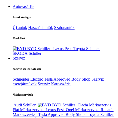
Autóvásárlás
Autókatalógus
Új autók
Használt autók
Szalonautók
Márkáink
BYD Schiller
Lexus Pest
Toyota Schiller
ŠKODA Schiller
Szerviz
Szerviz szolgáltatások
Schneider Electric
Tesla Approved Body Shop
Szerviz
cserejárművek
Szerviz
Karosszéria
Márkaszervizek
Audi Schiller
BYD Schiller
Dacia Márkaszerviz
Fiat Márkaszerviz
Lexus Pest
Opel Márkaszerviz
Renault
Márkaszerviz
Tesla Approved Body Shop
Toyota Schiller