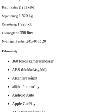
Fekete
Kárpit színe (1)
1 520 kg
Saját tömeg
1 920 kg
Össztömeg
358 liter
Csomagtartó
245/40 R 20
Nyári gumi méret
Felszereltség
360 fokos kamerarendszer
ABS (blokkolásgátló)
Alcantara kárpit
állítható kormány
Android Auto
Apple CarPlay