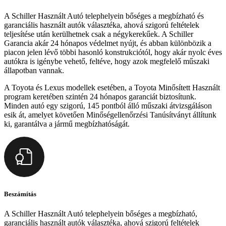
A Schiller Használt Autó telephelyein bőséges a megbízható és
garanciális használt autók választéka, ahová szigorú feltételek
teljesítése után kerülhetnek csak a négykerekűek. A Schiller
Garancia akár 24 hónapos védelmet nyújt, és abban különbözik a
piacon jelen lévő többi hasonló konstrukciótól, hogy akár nyolc éves
autókra is igénybe vehető, feltéve, hogy azok megfelelő műszaki
állapotban vannak.
A Toyota és Lexus modellek esetében, a Toyota Minősített Használt
program keretében szintén 24 hónapos garanciát biztosítunk.
Minden autó egy szigorú, 145 pontból álló műszaki átvizsgáláson
esik át, amelyet követően Minőségellenőrzési Tanúsítványt állítunk
ki, garantálva a jármű megbízhatóságát.
Beszámítás
A Schiller Használt Autó telephelyein bőséges a megbízható,
garanciális használt autók választéka, ahová szigorú feltételek