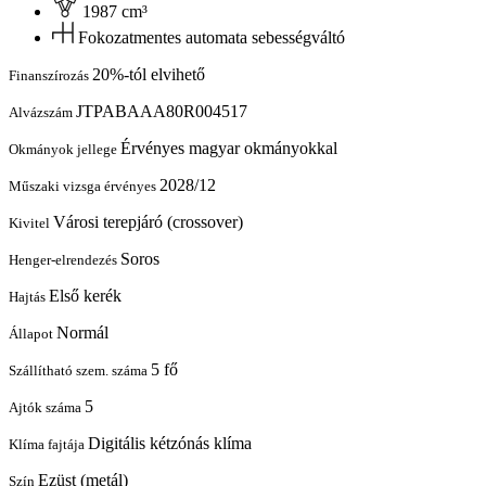
1987 cm³
Fokozatmentes automata sebességváltó
20%-tól elvihető
Finanszírozás
JTPABAAA80R004517
Alvázszám
Érvényes magyar okmányokkal
Okmányok jellege
2028/12
Műszaki vizsga érvényes
Városi terepjáró (crossover)
Kivitel
Soros
Henger-elrendezés
Első kerék
Hajtás
Normál
Állapot
5 fő
Szállítható szem. száma
5
Ajtók száma
Digitális kétzónás klíma
Klíma fajtája
Ezüst (metál)
Szín