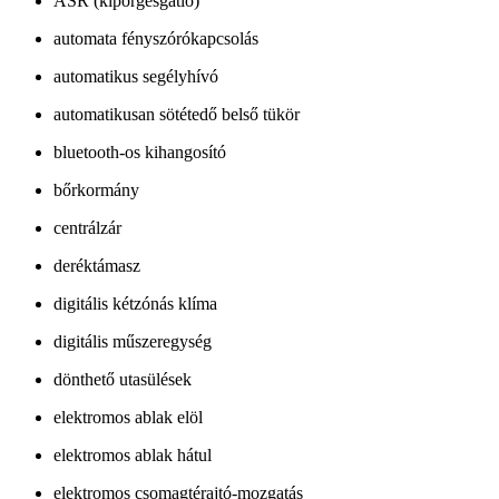
ASR (kipörgésgátló)
automata fényszórókapcsolás
automatikus segélyhívó
automatikusan sötétedő belső tükör
bluetooth-os kihangosító
bőrkormány
centrálzár
deréktámasz
digitális kétzónás klíma
digitális műszeregység
dönthető utasülések
elektromos ablak elöl
elektromos ablak hátul
elektromos csomagtérajtó-mozgatás