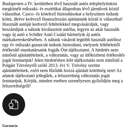
Budapesten a IV. kerületben lévő használt autós telephelyünkön
megkímélt műszaki- és esztétikai állapotban lévő járművek közül
választhat. Casco- és kötelező biztosításokat a helyszínen tudunk
kötni, illetve kedvező finanszírozási ajánlataink közül is választhat!
Használt autóját kedvező feltételekkel megvásároljuk, vagy
beszámítjuk a nálunk kiválasztott autóba, legyen az akár használt-
vagy új autó a Schiller Autó Család bármelyik új autós
márkakereskedésében. A nálunk vásárolt legtöbb használt autóhoz
egy év műszaki garanciát tudunk biztosítani, melynek feltételeiről
értékesítő munkatársaink fogják Önt tájékoztatni. A hirdetés nem
minősül ajánlattételnek, a változtatás, vagy az időközbeni értékesítés
jogát fenntartjuk! Jelen hirdetésben leírt tájékoztatás nem minősül a
Polgári Törvényről szóló 2013. évi V. Törvény szerint
ajánlattételnek, ezért nem fűződik hozzá ajánlati kötöttség sem! Az
adatok tájékoztató jellegűek, a felszereltség változtatás jogát
fenntartjuk. Kérjük, minden esetben személyesen győződjön meg a
felszereltségről!
Garancia