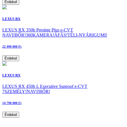
Érdekel
LEXUS RX
LEXUS RX 350h Prestige Plus e-CVT
NAVI!BŐR!360KAMERA!ÁFÁS!TÉLI-NYÁRIGUMI!
22 490 000 Ft
Érdekel
LEXUS RX
LEXUS RX 450h L Executive Sunroof e-CVT
7SZEMÉLY!NAVI!BŐR!
14 790 000 Ft
Érdekel