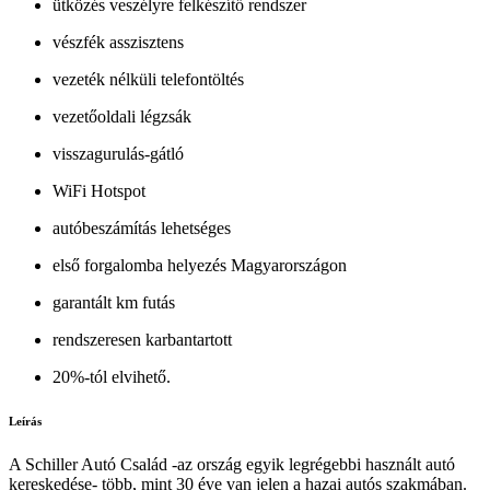
ütközés veszélyre felkészítő rendszer
vészfék asszisztens
vezeték nélküli telefontöltés
vezetőoldali légzsák
visszagurulás-gátló
WiFi Hotspot
autóbeszámítás lehetséges
első forgalomba helyezés Magyarországon
garantált km futás
rendszeresen karbantartott
20%-tól elvihető.
Leírás
A Schiller Autó Család -az ország egyik legrégebbi használt autó
kereskedése- több, mint 30 éve van jelen a hazai autós szakmában.