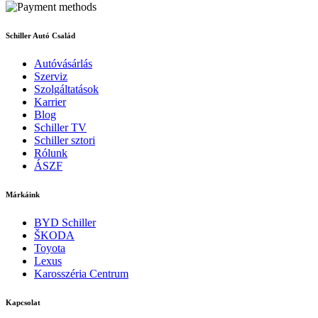
Schiller Autó Család
Autóvásárlás
Szerviz
Szolgáltatások
Karrier
Blog
Schiller TV
Schiller sztori
Rólunk
ÁSZF
Márkáink
BYD Schiller
ŠKODA
Toyota
Lexus
Karosszéria Centrum
Kapcsolat