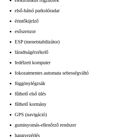
elektronikus rögzítőfék
első-hátsó parkolóradar
érintőkijelző
esőszenzor
ESP (menetstabilizátor)
fáradtságérzékelő
fedélzeti komputer
fokozatmentes automata sebességváltó
függönylégzsák
fűthető első ülés
fűthető kormány
GPS (navigáció)
guminyomás-ellenőrző rendszer
hangvezérlés