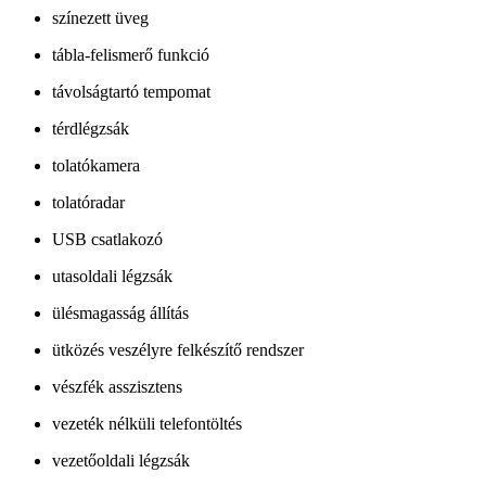
színezett üveg
tábla-felismerő funkció
távolságtartó tempomat
térdlégzsák
tolatókamera
tolatóradar
USB csatlakozó
utasoldali légzsák
ülésmagasság állítás
ütközés veszélyre felkészítő rendszer
vészfék asszisztens
vezeték nélküli telefontöltés
vezetőoldali légzsák