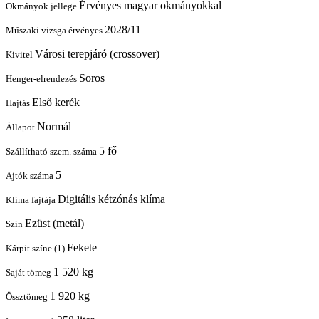
Érvényes magyar okmányokkal
Okmányok jellege
2028/11
Műszaki vizsga érvényes
Városi terepjáró (crossover)
Kivitel
Soros
Henger-elrendezés
Első kerék
Hajtás
Normál
Állapot
5 fő
Szállítható szem. száma
5
Ajtók száma
Digitális kétzónás klíma
Klíma fajtája
Ezüst (metál)
Szín
Fekete
Kárpit színe (1)
1 520 kg
Saját tömeg
1 920 kg
Össztömeg