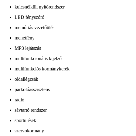
kulcsnélküli nyitórendszer
LED fényszóró
memóriás vezetőülés
menetfény
MP3 lejátszás
multifunkcionális kijelző
multifunkciós kormánykerék
oldallégzsák
parkolóasszisztens
rádió
sávtartó rendszer
sportülések
szervokormány