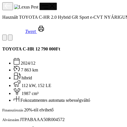
Használt TOYOTA C-HR 2.0 Hybrid GR Sport e-CVT NYÁRI
Tweet
Használt TOYOTA C-HR 2.0 Hybrid GR Sport e-CVT NYÁRIGUMI!HUD!360KAMERA!
TOYOTA C-HR
12 790 000Ft
2024/12
7 863 km
hibrid
112 kW, 152 LE
1987 cm³
Fokozatmentes automata sebességváltó
20%-tól elvihető
Finanszírozás
JTPABAAA50R004572
Alvázszám