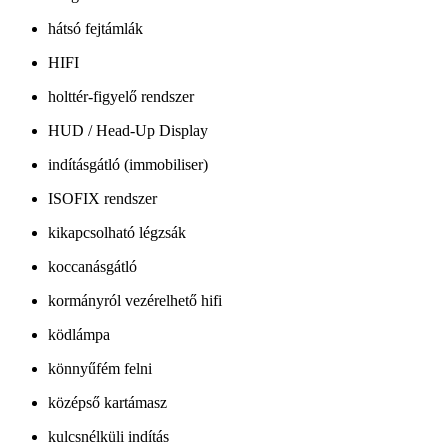
hátsó fejtámlák
HIFI
holttér-figyelő rendszer
HUD / Head-Up Display
indításgátló (immobiliser)
ISOFIX rendszer
kikapcsolható légzsák
koccanásgátló
kormányról vezérelhető hifi
ködlámpa
könnyűfém felni
középső kartámasz
kulcsnélküli indítás