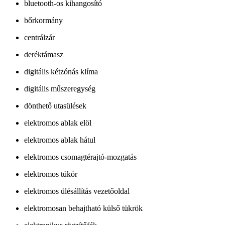
bluetooth-os kihangosító
bőrkormány
centrálzár
deréktámasz
digitális kétzónás klíma
digitális műszeregység
dönthető utasülések
elektromos ablak elöl
elektromos ablak hátul
elektromos csomagtérajtó-mozgatás
elektromos tükör
elektromos ülésállítás vezetőoldal
elektromosan behajtható külső tükrök