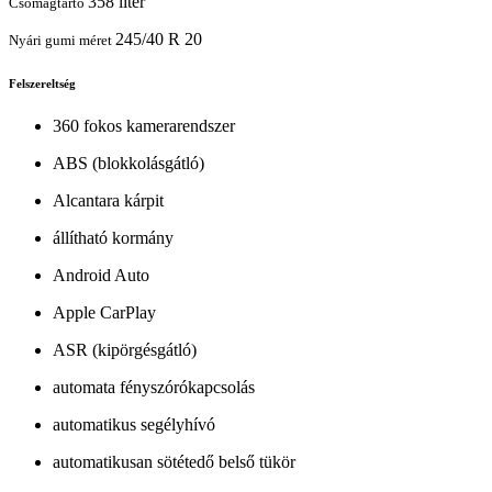
358 liter
Csomagtartó
245/40 R 20
Nyári gumi méret
Felszereltség
360 fokos kamerarendszer
ABS (blokkolásgátló)
Alcantara kárpit
állítható kormány
Android Auto
Apple CarPlay
ASR (kipörgésgátló)
automata fényszórókapcsolás
automatikus segélyhívó
automatikusan sötétedő belső tükör