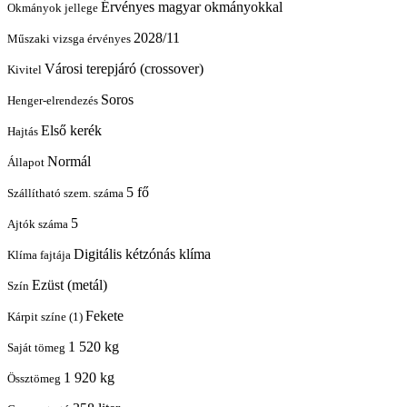
Érvényes magyar okmányokkal
Okmányok jellege
2028/11
Műszaki vizsga érvényes
Városi terepjáró (crossover)
Kivitel
Soros
Henger-elrendezés
Első kerék
Hajtás
Normál
Állapot
5 fő
Szállítható szem. száma
5
Ajtók száma
Digitális kétzónás klíma
Klíma fajtája
Ezüst (metál)
Szín
Fekete
Kárpit színe (1)
1 520 kg
Saját tömeg
1 920 kg
Össztömeg