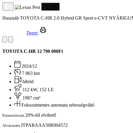
Használt TOYOTA C-HR 2.0 Hybrid GR Sport e-CVT NYÁRI
Tweet
Használt TOYOTA C-HR 2.0 Hybrid GR Sport e-CVT NYÁRIGUMI!HUD!360KAMERA!
TOYOTA C-HR
12 790 000Ft
2024/12
7 863 km
hibrid
112 kW, 152 LE
1987 cm³
Fokozatmentes automata sebességváltó
20%-tól elvihető
Finanszírozás
JTPABAAA50R004572
Alvázszám