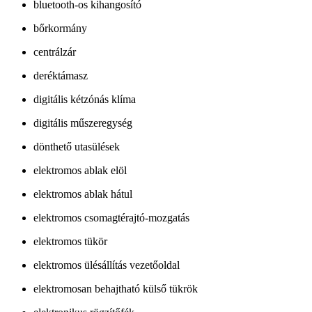
bluetooth-os kihangosító
bőrkormány
centrálzár
deréktámasz
digitális kétzónás klíma
digitális műszeregység
dönthető utasülések
elektromos ablak elöl
elektromos ablak hátul
elektromos csomagtérajtó-mozgatás
elektromos tükör
elektromos ülésállítás vezetőoldal
elektromosan behajtható külső tükrök