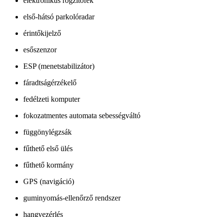
elektronikus rögzítőfék
első-hátsó parkolóradar
érintőkijelző
esőszenzor
ESP (menetstabilizátor)
fáradtságérzékelő
fedélzeti komputer
fokozatmentes automata sebességváltó
függönylégzsák
fűthető első ülés
fűthető kormány
GPS (navigáció)
guminyomás-ellenőrző rendszer
hangvezérlés