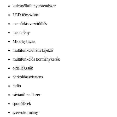
kulcsnélküli nyitórendszer
LED fényszóró
memóriás vezetőülés
menetfény
MP3 lejátszás
multifunkcionális kijelző
multifunkciós kormánykerék
oldallégzsák
parkolóasszisztens
rádió
sávtartó rendszer
sportülések
szervokormány