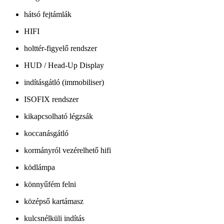
hátsó fejtámlák
HIFI
holttér-figyelő rendszer
HUD / Head-Up Display
indításgátló (immobiliser)
ISOFIX rendszer
kikapcsolható légzsák
koccanásgátló
kormányról vezérelhető hifi
ködlámpa
könnyűfém felni
középső kartámasz
kulcsnélküli indítás