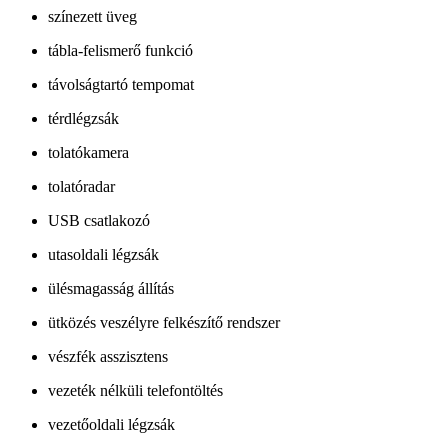
színezett üveg
tábla-felismerő funkció
távolságtartó tempomat
térdlégzsák
tolatókamera
tolatóradar
USB csatlakozó
utasoldali légzsák
ülésmagasság állítás
ütközés veszélyre felkészítő rendszer
vészfék asszisztens
vezeték nélküli telefontöltés
vezetőoldali légzsák