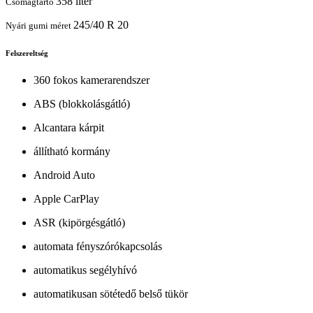
358 liter
Csomagtartó
245/40 R 20
Nyári gumi méret
Felszereltség
360 fokos kamerarendszer
ABS (blokkolásgátló)
Alcantara kárpit
állítható kormány
Android Auto
Apple CarPlay
ASR (kipörgésgátló)
automata fényszórókapcsolás
automatikus segélyhívó
automatikusan sötétedő belső tükör