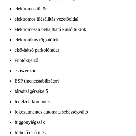
elektromos tükör
elektromos ülésállítás vezetőoldal
elektromosan behajtható külső tükrök
elektronikus rögzítőfék
első-hátsó parkolóradar
érintőkijelző
esőszenzor
ESP (menetstabilizátor)
fáradtságérzékelő
fedélzeti komputer
fokozatmentes automata sebességváltó
függönylégzsák
fűthető első ülés