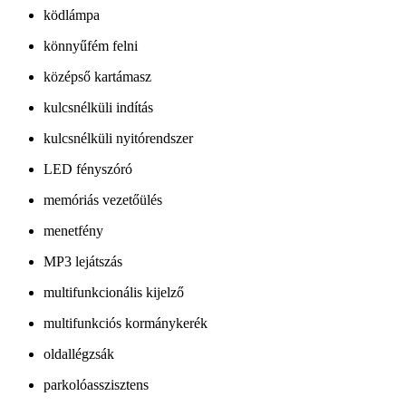
ködlámpa
könnyűfém felni
középső kartámasz
kulcsnélküli indítás
kulcsnélküli nyitórendszer
LED fényszóró
memóriás vezetőülés
menetfény
MP3 lejátszás
multifunkcionális kijelző
multifunkciós kormánykerék
oldallégzsák
parkolóasszisztens