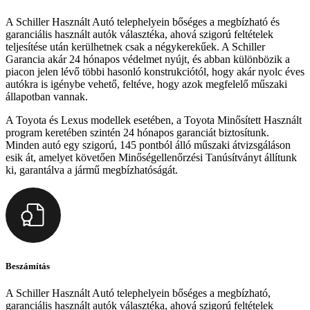
A Schiller Használt Autó telephelyein bőséges a megbízható és
garanciális használt autók választéka, ahová szigorú feltételek
teljesítése után kerülhetnek csak a négykerekűek. A Schiller
Garancia akár 24 hónapos védelmet nyújt, és abban különbözik a
piacon jelen lévő többi hasonló konstrukciótól, hogy akár nyolc éves
autókra is igénybe vehető, feltéve, hogy azok megfelelő műszaki
állapotban vannak.
A Toyota és Lexus modellek esetében, a Toyota Minősített Használt
program keretében szintén 24 hónapos garanciát biztosítunk.
Minden autó egy szigorú, 145 pontból álló műszaki átvizsgáláson
esik át, amelyet követően Minőségellenőrzési Tanúsítványt állítunk
ki, garantálva a jármű megbízhatóságát.
Beszámítás
A Schiller Használt Autó telephelyein bőséges a megbízható,
garanciális használt autók választéka, ahová szigorú feltételek