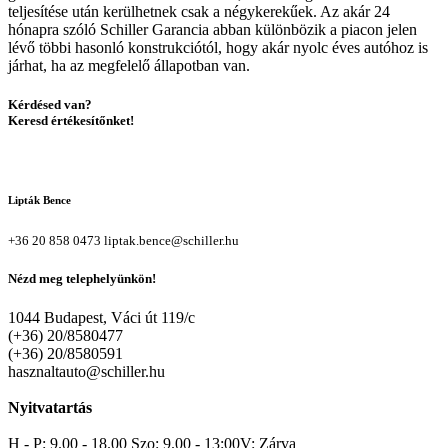
teljesítése után kerülhetnek csak a négykerekűek. Az akár 24
hónapra szóló Schiller Garancia abban különbözik a piacon jelen
lévő többi hasonló konstrukciótól, hogy akár nyolc éves autóhoz is
járhat, ha az megfelelő állapotban van.
Kérdésed van?
Keresd értékesítőnket!
Lipták Bence
+36 20 858 0473
liptak.bence@schiller.hu
Nézd meg telephelyünkön!
1044 Budapest, Váci út 119/c
(+36) 20/8580477
(+36) 20/8580591
hasznaltauto@schiller.hu
Nyitvatartás
H - P: 9.00 - 18.00 Szo: 9.00 - 13:00V: Zárva