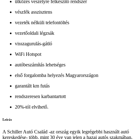
ütközés veszélyre felkészítő rendszer
vészfék asszisztens
vezeték nélküli telefontöltés
vezetőoldali légzsák
visszagurulás-gátló
WiFi Hotspot
autóbeszámítás lehetséges
első forgalomba helyezés Magyarországon
garantált km futás
rendszeresen karbantartott
20%-tól elvihető.
Leírás
A Schiller Autó Család -az ország egyik legrégebbi használt autó
kereskedése- több, mint 30 éve van jelen a hazai autós szakmában.