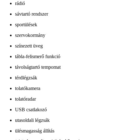
rádió
sávtartó rendszer
sportülések
szervokormány
színezett üveg
tábla-felismerő funkció
távolságtartó tempomat
térdlégzsák
tolatókamera
tolatóradar
USB csatlakozó
utasoldali légzsák
ülésmagasság állítás