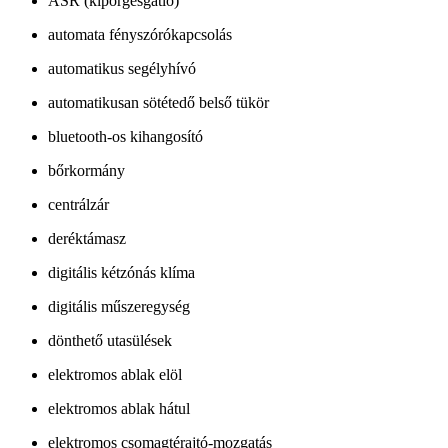
ASR (kipörgésgátló)
automata fényszórókapcsolás
automatikus segélyhívó
automatikusan sötétedő belső tükör
bluetooth-os kihangosító
bőrkormány
centrálzár
deréktámasz
digitális kétzónás klíma
digitális műszeregység
dönthető utasülések
elektromos ablak elöl
elektromos ablak hátul
elektromos csomagtérajtó-mozgatás