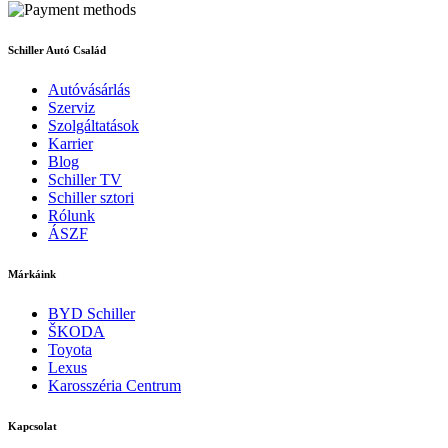
Schiller Autó Család
Autóvásárlás
Szerviz
Szolgáltatások
Karrier
Blog
Schiller TV
Schiller sztori
Rólunk
ÁSZF
Márkáink
BYD Schiller
ŠKODA
Toyota
Lexus
Karosszéria Centrum
Kapcsolat