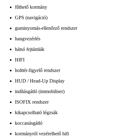
fűthető kormány
GPS (navigáció)
guminyomás-ellenőrző rendszer
hangvezérlés
hátsó fejtámlák
HIFI
holttér-figyelő rendszer
HUD / Head-Up Display
indításgátló (immobiliser)
ISOFIX rendszer
kikapcsolható légzsák
koccanásgátló
kormányról vezérelhető hifi