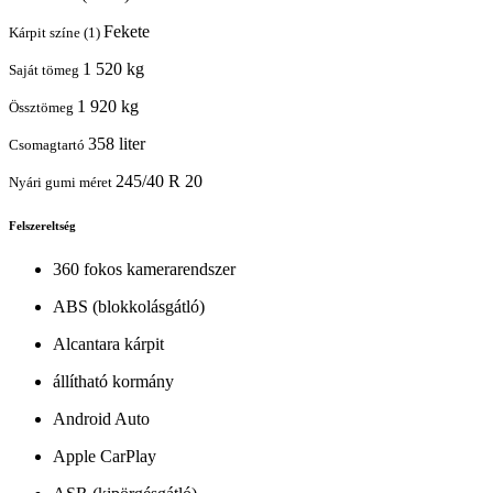
Fekete
Kárpit színe (1)
1 520 kg
Saját tömeg
1 920 kg
Össztömeg
358 liter
Csomagtartó
245/40 R 20
Nyári gumi méret
Felszereltség
360 fokos kamerarendszer
ABS (blokkolásgátló)
Alcantara kárpit
állítható kormány
Android Auto
Apple CarPlay