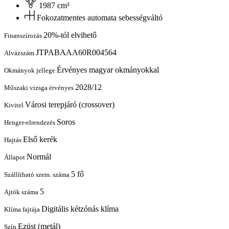
1987 cm³
Fokozatmentes automata sebességváltó
20%-tól elvihető
Finanszírozás
JTPABAAA60R004564
Alvázszám
Érvényes magyar okmányokkal
Okmányok jellege
2028/12
Műszaki vizsga érvényes
Városi terepjáró (crossover)
Kivitel
Soros
Henger-elrendezés
Első kerék
Hajtás
Normál
Állapot
5 fő
Szállítható szem. száma
5
Ajtók száma
Digitális kétzónás klíma
Klíma fajtája
Ezüst (metál)
Szín