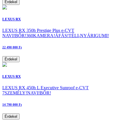
Érdekel
LEXUS RX
LEXUS RX 350h Prestige Plus e-CVT
NAVI!BŐR!360KAMERA!ÁFÁS!TÉLI-NYÁRIGUMI!
22 490 000 Ft
Érdekel
LEXUS RX
LEXUS RX 450h L Executive Sunroof e-CVT
7SZEMÉLY!NAVI!BŐR!
14 790 000 Ft
Érdekel