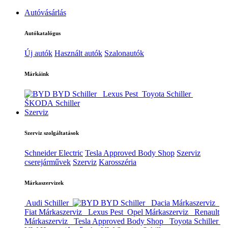
Autóvásárlás
Autókatalógus
Új autók
Használt autók
Szalonautók
Márkáink
BYD Schiller
Lexus Pest
Toyota Schiller
ŠKODA Schiller
Szerviz
Szerviz szolgáltatások
Schneider Electric
Tesla Approved Body Shop
Szerviz
cserejárművek
Szerviz
Karosszéria
Márkaszervizek
Audi Schiller
BYD Schiller
Dacia Márkaszerviz
Fiat Márkaszerviz
Lexus Pest
Opel Márkaszerviz
Renault
Márkaszerviz
Tesla Approved Body Shop
Toyota Schiller