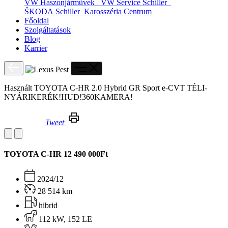
VW Haszonjárművek
VW Service Schiller
ŠKODA Schiller
Karosszéria Centrum
Főoldal
Szolgáltatások
Blog
Karrier
Használt TOYOTA C-HR 2.0 Hybrid GR Sport e-CVT TÉLI-
NYÁRIKERÉK!HUD!360KAMERA!
Tweet
Használt TOYOTA C-HR 2.0 Hybrid GR Sport e-CVT TÉLI-NYÁRIKERÉK!HUD!360KAMERA!
TOYOTA C-HR
12 490 000Ft
2024/12
28 514 km
hibrid
112 kW, 152 LE