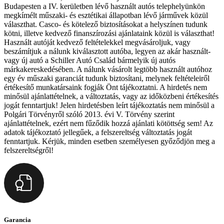
Budapesten a IV. kerületben lévő használt autós telephelyünkön
megkímélt műszaki- és esztétikai állapotban lévő járművek közül
választhat. Casco- és kötelező biztosításokat a helyszínen tudunk
kötni, illetve kedvező finanszírozási ajánlataink közül is választhat!
Használt autóját kedvező feltételekkel megvásároljuk, vagy
beszámítjuk a nálunk kiválasztott autóba, legyen az akár használt-
vagy új autó a Schiller Autó Család bármelyik új autós
márkakereskedésében. A nálunk vásárolt legtöbb használt autóhoz
egy év műszaki garanciát tudunk biztosítani, melynek feltételeiről
értékesítő munkatársaink fogják Önt tájékoztatni. A hirdetés nem
minősül ajánlattételnek, a változtatás, vagy az időközbeni értékesítés
jogát fenntartjuk! Jelen hirdetésben leírt tájékoztatás nem minősül a
Polgári Törvényről szóló 2013. évi V. Törvény szerint
ajánlattételnek, ezért nem fűződik hozzá ajánlati kötöttség sem! Az
adatok tájékoztató jellegűek, a felszereltség változtatás jogát
fenntartjuk. Kérjük, minden esetben személyesen győződjön meg a
felszereltségről!
Garancia