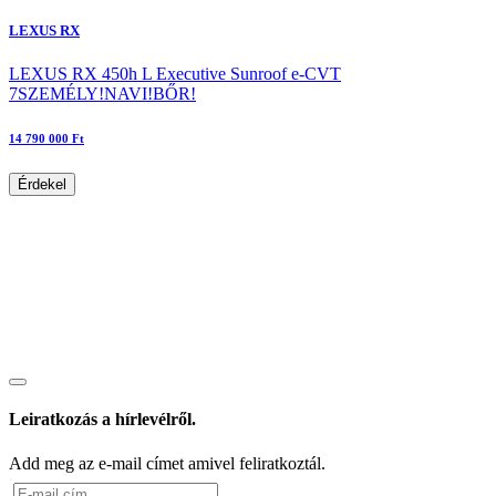
LEXUS RX
LEXUS RX 450h L Executive Sunroof e-CVT
7SZEMÉLY!NAVI!BŐR!
14 790 000 Ft
Érdekel
Leiratkozás a hírlevélről.
Add meg az e-mail címet amivel feliratkoztál.