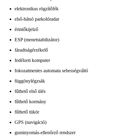
elektronikus rögzítőfék
első-hátsó parkolóradar
érintőkijelző
ESP (menetstabilizátor)
fáradtságérzékelő
fedélzeti komputer
fokozatmentes automata sebességváltó
függönylégzsák
fűthető első ülés
fűthető kormány
fűthető tükör
GPS (navigáció)
guminyomás-ellenőrző rendszer