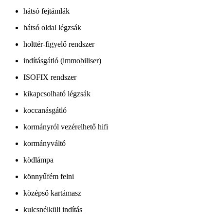
hátsó fejtámlák
hátsó oldal légzsák
holttér-figyelő rendszer
indításgátló (immobiliser)
ISOFIX rendszer
kikapcsolható légzsák
koccanásgátló
kormányról vezérelhető hifi
kormányváltó
ködlámpa
könnyűfém felni
középső kartámasz
kulcsnélküli indítás