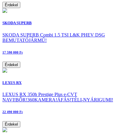
Érdekel
SKODA SUPERB
SKODA SUPERB Combi 1.5 TSI L&K PHEV DSG
BEMUTATÓJÁRMŰ!
17 590 000 Ft
Érdekel
LEXUS RX
LEXUS RX 350h Prestige Plus e-CVT
NAVI!BŐR!360KAMERA!ÁFÁS!TÉLI-NYÁRIGUMI!
22 490 000 Ft
Érdekel