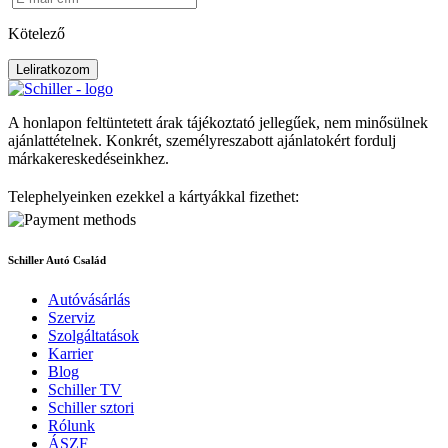
Kötelező
Leliratkozom
A honlapon feltüntetett árak tájékoztató jellegűek, nem minősülnek
ajánlattételnek. Konkrét, személyreszabott ajánlatokért fordulj
márkakereskedéseinkhez.
Telephelyeinken ezekkel a kártyákkal fizethet:
Schiller Autó Család
Autóvásárlás
Szerviz
Szolgáltatások
Karrier
Blog
Schiller TV
Schiller sztori
Rólunk
ÁSZF