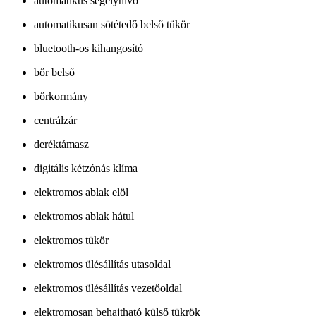
automatikus segélyhívó
automatikusan sötétedő belső tükör
bluetooth-os kihangosító
bőr belső
bőrkormány
centrálzár
deréktámasz
digitális kétzónás klíma
elektromos ablak elöl
elektromos ablak hátul
elektromos tükör
elektromos ülésállítás utasoldal
elektromos ülésállítás vezetőoldal
elektromosan behajtható külső tükrök