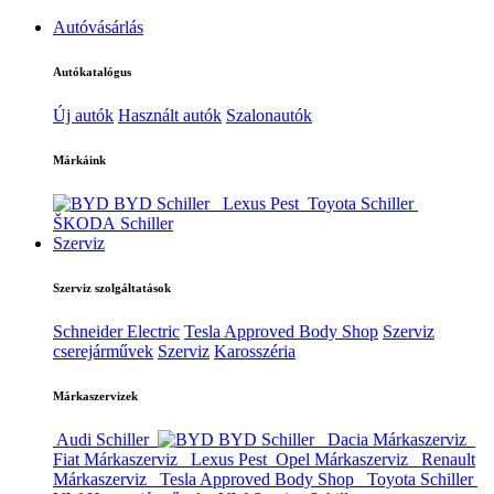
Autóvásárlás
Autókatalógus
Új autók
Használt autók
Szalonautók
Márkáink
BYD Schiller
Lexus Pest
Toyota Schiller
ŠKODA Schiller
Szerviz
Szerviz szolgáltatások
Schneider Electric
Tesla Approved Body Shop
Szerviz
cserejárművek
Szerviz
Karosszéria
Márkaszervizek
Audi Schiller
BYD Schiller
Dacia Márkaszerviz
Fiat Márkaszerviz
Lexus Pest
Opel Márkaszerviz
Renault
Márkaszerviz
Tesla Approved Body Shop
Toyota Schiller