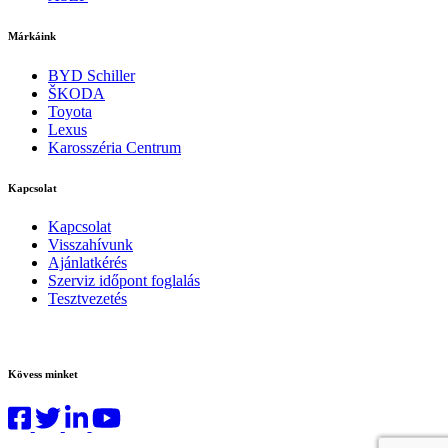
Márkáink
BYD Schiller
ŠKODA
Toyota
Lexus
Karosszéria Centrum
Kapcsolat
Kapcsolat
Visszahívunk
Ajánlatkérés
Szerviz időpont foglalás
Tesztvezetés
Kövess minket