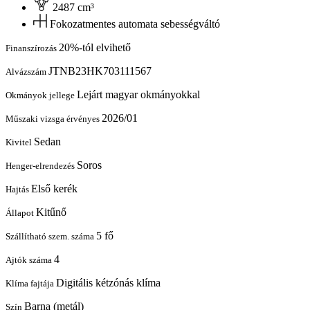
2487 cm³
Fokozatmentes automata sebességváltó
20%-tól elvihető
Finanszírozás
JTNB23HK703111567
Alvázszám
Lejárt magyar okmányokkal
Okmányok jellege
2026/01
Műszaki vizsga érvényes
Sedan
Kivitel
Soros
Henger-elrendezés
Első kerék
Hajtás
Kitűnő
Állapot
5 fő
Szállítható szem. száma
4
Ajtók száma
Digitális kétzónás klíma
Klíma fajtája
Barna (metál)
Szín