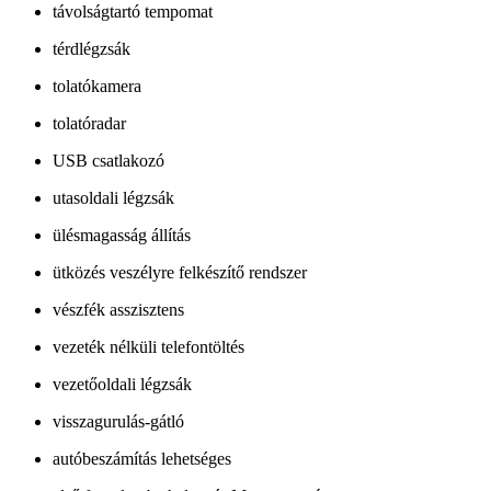
távolságtartó tempomat
térdlégzsák
tolatókamera
tolatóradar
USB csatlakozó
utasoldali légzsák
ülésmagasság állítás
ütközés veszélyre felkészítő rendszer
vészfék asszisztens
vezeték nélküli telefontöltés
vezetőoldali légzsák
visszagurulás-gátló
autóbeszámítás lehetséges