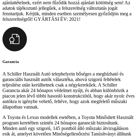
ajánlattételnek, ezért nem fűződik hozzá ajánlati kötöttség sem! Az
adatok tájékoztató jellegűek, a felszereltség változtatás jogát
fenntartjuk. Kérjük, minden esetben személyesen győződjön meg a
felszereltségről! GYÁRTÁSI ÉV: 2021!
Garancia
A Schiller Használt Autó telephelyein bőséges a megbízható és
garanciális használt autók választéka, ahová szigorú feltételek
teljesítése után kerülhetnek csak a négykerekűek. A Schiller
Garancia akár 24 hónapos védelmet nyújt, és abban különbözik a
piacon jelen lévő többi hasonló konstrukciótól, hogy akár nyolc éves
autókra is igénybe vehető, feltéve, hogy azok megfelelő műszaki
állapotban vannak.
A Toyota és Lexus modellek esetében, a Toyota Minősített Használt
program keretében szintén 24 hónapos garanciát biztosítunk.
Minden autó egy szigorú, 145 pontból álló műszaki átvizsgáláson
esik át, amelyet követően Minőségellenőrzési Tanúsítványt állítunk