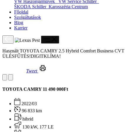
VW Haszonjárművek
VW Service Schiller
ŠKODA Schiller
Karosszéria Centrum
Főoldal
Szolgáltatások
Blog
Karrier
Használt TOYOTA CAMRY 2.5 Hybrid Comfort Business CVT
ÜLÉSFŰTÉS!DIGITKLÍMA!
Tweet
Használt TOYOTA CAMRY 2.5 Hybrid Comfort Business CVT ÜLÉSFŰTÉS!DIGITKLÍMA!
TOYOTA CAMRY
11 490 000Ft
2022/03
96 833 km
hibrid
130 kW, 177 LE