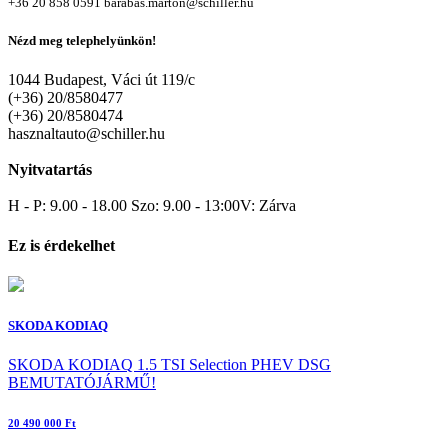
+36 20 858 0591
barabas.marton@schiller.hu
Nézd meg telephelyünkön!
1044 Budapest, Váci út 119/c
(+36) 20/8580477
(+36) 20/8580474
hasznaltauto@schiller.hu
Nyitvatartás
H - P: 9.00 - 18.00 Szo: 9.00 - 13:00V: Zárva
Ez is érdekelhet
SKODA KODIAQ
SKODA KODIAQ 1.5 TSI Selection PHEV DSG
BEMUTATÓJÁRMŰ!
20 490 000 Ft