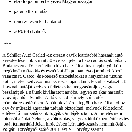
első forgalomba helyezés Magyarországon
garantált km futás
rendszeresen karbantartott
20%-tól elvihető.
Leírás
A Schiller Autó Család -az ország egyik legrégebbi használt autó
kereskedése- több, mint 30 éve van jelen a hazai autós szakmában.
Budapesten a IV. kerületben lévő használt autós telephelyünkön
megkímélt műszaki- és esztétikai állapotban lévő járművek közül
választhat. Casco- és kötelező biztosításokat a helyszínen tudunk
kötni, illetve kedvező finanszírozási ajánlataink közül is választhat!
Használt autóját kedvező feltételekkel megvásároljuk, vagy
beszámítjuk a nálunk kiválasztott autóba, legyen az akár használt-
vagy új autó a Schiller Autó Család bármelyik új autós
márkakereskedésében. A nálunk vásárolt legtöbb használt autóhoz
egy év műszaki garanciát tudunk biztosítani, melynek feltételeiről
értékesítő munkatársaink fogják Önt tájékoztatni. A hirdetés nem
minősül ajánlattételnek, a változtatás, vagy az időközbeni értékesítés
jogát fenntartjuk! Jelen hirdetésben leírt tájékoztatás nem minősül a
Polgári Törvényről szóló 2013. évi V. Törvény szerint