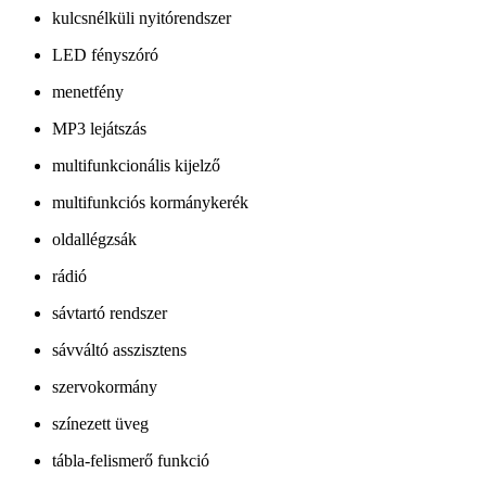
kulcsnélküli nyitórendszer
LED fényszóró
menetfény
MP3 lejátszás
multifunkcionális kijelző
multifunkciós kormánykerék
oldallégzsák
rádió
sávtartó rendszer
sávváltó asszisztens
szervokormány
színezett üveg
tábla-felismerő funkció