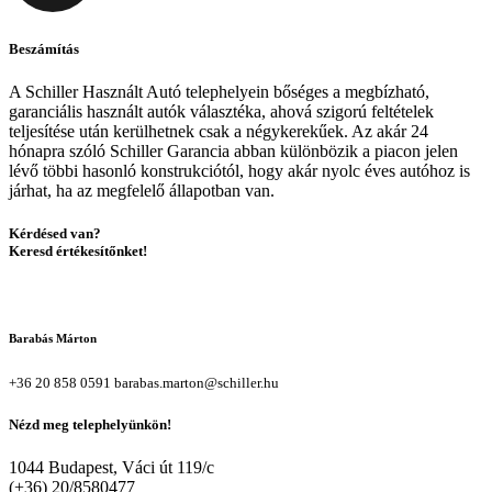
Beszámítás
A Schiller Használt Autó telephelyein bőséges a megbízható,
garanciális használt autók választéka, ahová szigorú feltételek
teljesítése után kerülhetnek csak a négykerekűek. Az akár 24
hónapra szóló Schiller Garancia abban különbözik a piacon jelen
lévő többi hasonló konstrukciótól, hogy akár nyolc éves autóhoz is
járhat, ha az megfelelő állapotban van.
Kérdésed van?
Keresd értékesítőnket!
Barabás Márton
+36 20 858 0591
barabas.marton@schiller.hu
Nézd meg telephelyünkön!
1044 Budapest, Váci út 119/c
(+36) 20/8580477