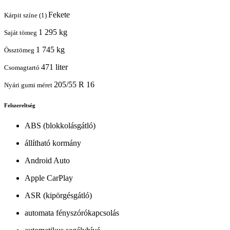
Fekete
Kárpit színe (1)
1 295 kg
Saját tömeg
1 745 kg
Össztömeg
471 liter
Csomagtartó
205/55 R 16
Nyári gumi méret
Felszereltség
ABS (blokkolásgátló)
állítható kormány
Android Auto
Apple CarPlay
ASR (kipörgésgátló)
automata fényszórókapcsolás