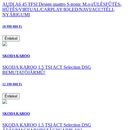
AUDI A6 45 TFSI Design quattro S-tronic M.o-i/ÜLÉSFŰTÉS-
HŰTÉS/VIRTUAL/CARPLAY/IQLED/NAVI/ACC!TÉLI-
NYÁRIGUMI
10 990 000 Ft
Érdekel
SKODA KAROQ
SKODA KAROQ 1.5 TSI ACT Selection DSG
BEMUTATÓJÁRMŰ!
12 190 000 Ft
Érdekel
SKODA KAROQ
SKODA KAROQ 1.5 TSI ACT Selection DSG