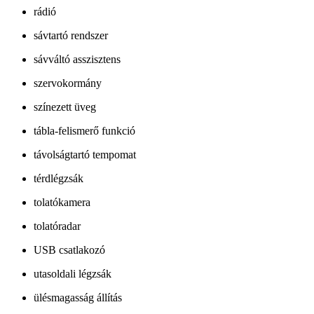
rádió
sávtartó rendszer
sávváltó asszisztens
szervokormány
színezett üveg
tábla-felismerő funkció
távolságtartó tempomat
térdlégzsák
tolatókamera
tolatóradar
USB csatlakozó
utasoldali légzsák
ülésmagasság állítás