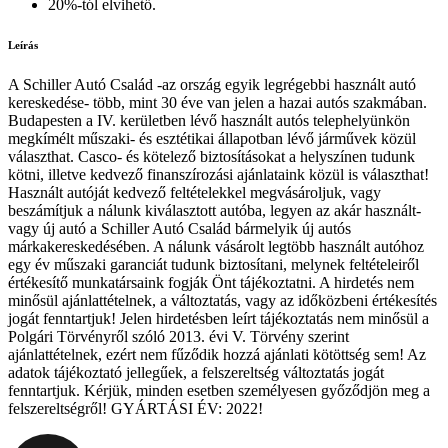
20%-tól elvihető.
Leírás
A Schiller Autó Család -az ország egyik legrégebbi használt autó
kereskedése- több, mint 30 éve van jelen a hazai autós szakmában.
Budapesten a IV. kerületben lévő használt autós telephelyünkön
megkímélt műszaki- és esztétikai állapotban lévő járművek közül
választhat. Casco- és kötelező biztosításokat a helyszínen tudunk
kötni, illetve kedvező finanszírozási ajánlataink közül is választhat!
Használt autóját kedvező feltételekkel megvásároljuk, vagy
beszámítjuk a nálunk kiválasztott autóba, legyen az akár használt-
vagy új autó a Schiller Autó Család bármelyik új autós
márkakereskedésében. A nálunk vásárolt legtöbb használt autóhoz
egy év műszaki garanciát tudunk biztosítani, melynek feltételeiről
értékesítő munkatársaink fogják Önt tájékoztatni. A hirdetés nem
minősül ajánlattételnek, a változtatás, vagy az időközbeni értékesítés
jogát fenntartjuk! Jelen hirdetésben leírt tájékoztatás nem minősül a
Polgári Törvényről szóló 2013. évi V. Törvény szerint
ajánlattételnek, ezért nem fűződik hozzá ajánlati kötöttség sem! Az
adatok tájékoztató jellegűek, a felszereltség változtatás jogát
fenntartjuk. Kérjük, minden esetben személyesen győződjön meg a
felszereltségről! GYÁRTÁSI ÉV: 2022!