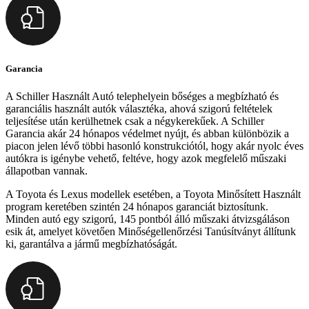
Garancia
A Schiller Használt Autó telephelyein bőséges a megbízható és
garanciális használt autók választéka, ahová szigorú feltételek
teljesítése után kerülhetnek csak a négykerekűek. A Schiller
Garancia akár 24 hónapos védelmet nyújt, és abban különbözik a
piacon jelen lévő többi hasonló konstrukciótól, hogy akár nyolc éves
autókra is igénybe vehető, feltéve, hogy azok megfelelő műszaki
állapotban vannak.
A Toyota és Lexus modellek esetében, a Toyota Minősített Használt
program keretében szintén 24 hónapos garanciát biztosítunk.
Minden autó egy szigorú, 145 pontból álló műszaki átvizsgáláson
esik át, amelyet követően Minőségellenőrzési Tanúsítványt állítunk
ki, garantálva a jármű megbízhatóságát.