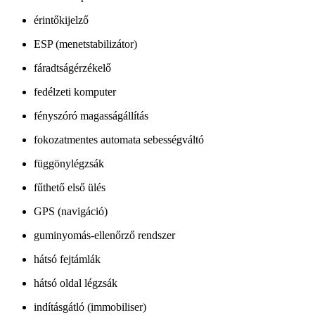
érintőkijelző
ESP (menetstabilizátor)
fáradtságérzékelő
fedélzeti komputer
fényszóró magasságállítás
fokozatmentes automata sebességváltó
függönylégzsák
fűthető első ülés
GPS (navigáció)
guminyomás-ellenőrző rendszer
hátsó fejtámlák
hátsó oldal légzsák
indításgátló (immobiliser)