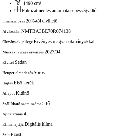
1490 cm³
Fokozatmentes automata sebességváltó
20%-tól elvihető
Finanszírozás
NMTBA3BE70R074138
Alvázszám
Érvényes magyar okmányokkal
Okmányok jellege
2027/04
Műszaki vizsga érvényes
Sedan
Kivitel
Soros
Henger-elrendezés
Első kerék
Hajtás
Kitűnő
Állapot
5 fő
Szállítható szem. száma
4
Ajtók száma
Digitális klíma
Klíma fajtája
Ezüst
Szín