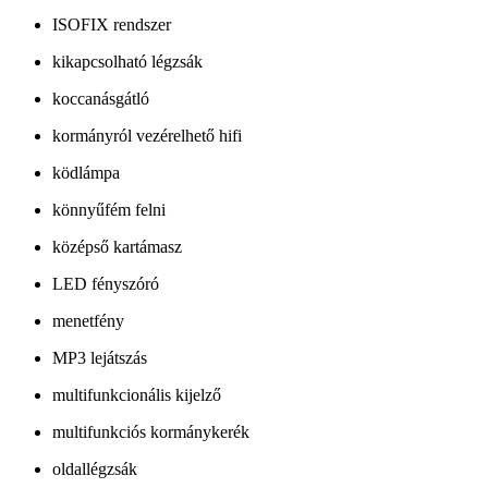
ISOFIX rendszer
kikapcsolható légzsák
koccanásgátló
kormányról vezérelhető hifi
ködlámpa
könnyűfém felni
középső kartámasz
LED fényszóró
menetfény
MP3 lejátszás
multifunkcionális kijelző
multifunkciós kormánykerék
oldallégzsák