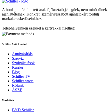
A honlapon feltüntetett árak tájékoztató jellegűek, nem minősülnek
ajánlattételnek. Konkrét, személyreszabott ajánlatokért fordulj
márkakereskedéseinkhez.
Telephelyeinken ezekkel a kártyákkal fizethet:
Schiller Autó Család
Autóvásárlás
Szerviz
Szolgáltatások
Karrier
Blog
Schiller TV
Schiller sztori
Rólunk
ÁSZF
Márkáink
BYD Schiller