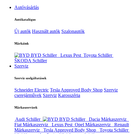
Autóvásárlás
Autókatalógus
Új autók
Használt autók
Szalonautók
Márkáink
BYD Schiller
Lexus Pest
Toyota Schiller
ŠKODA Schiller
Szerviz
Szerviz szolgáltatások
Schneider Electric
Tesla Approved Body Shop
Szerviz
cserejárművek
Szerviz
Karosszéria
Márkaszervizek
Audi Schiller
BYD Schiller
Dacia Márkaszerviz
Fiat Márkaszerviz
Lexus Pest
Opel Márkaszerviz
Renault
Márkaszerviz
Tesla Approved Body Shop
Toyota Schiller