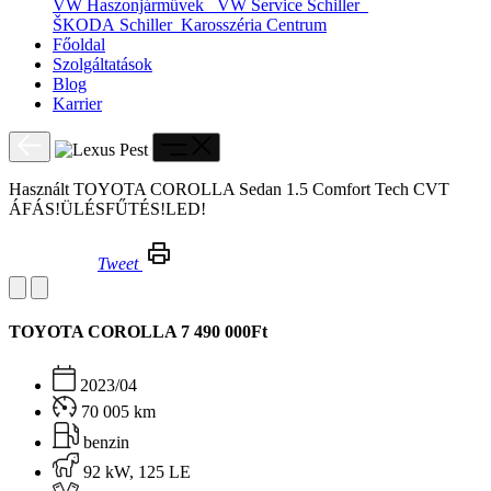
VW Haszonjárművek
VW Service Schiller
ŠKODA Schiller
Karosszéria Centrum
Főoldal
Szolgáltatások
Blog
Karrier
Használt TOYOTA COROLLA Sedan 1.5 Comfort Tech CVT
ÁFÁS!ÜLÉSFŰTÉS!LED!
Tweet
Használt TOYOTA COROLLA Sedan 1.5 Comfort Tech CVT ÁFÁS!ÜLÉSFŰTÉS!LED!
TOYOTA COROLLA
7 490 000Ft
2023/04
70 005 km
benzin
92 kW, 125 LE