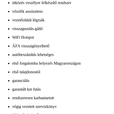
ütközés veszélyre felkészítő rendszer
vészfék asszisztens
vezetőoldali légzsák
visszagurulás-gátló
WiFi Hotspot
ÁFA visszaigényelhető
autóbeszámítás lehetséges
első forgalomba helyezés Magyarországon
első tulajdonostól
garanciális
garantált km futás
rendszeresen karbantartott
végig vezetett szervizkönyv