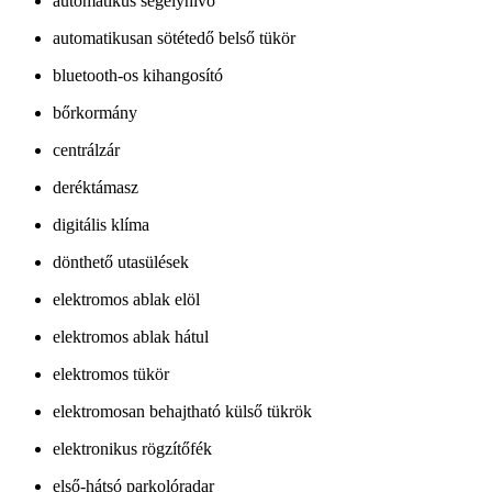
automatikus segélyhívó
automatikusan sötétedő belső tükör
bluetooth-os kihangosító
bőrkormány
centrálzár
deréktámasz
digitális klíma
dönthető utasülések
elektromos ablak elöl
elektromos ablak hátul
elektromos tükör
elektromosan behajtható külső tükrök
elektronikus rögzítőfék
első-hátsó parkolóradar