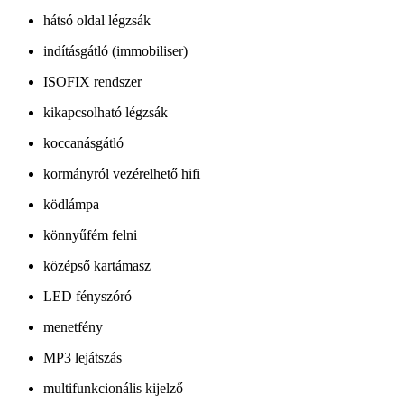
hátsó oldal légzsák
indításgátló (immobiliser)
ISOFIX rendszer
kikapcsolható légzsák
koccanásgátló
kormányról vezérelhető hifi
ködlámpa
könnyűfém felni
középső kartámasz
LED fényszóró
menetfény
MP3 lejátszás
multifunkcionális kijelző