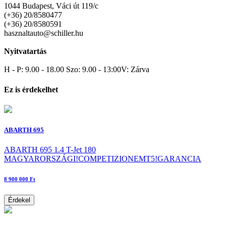
1044 Budapest, Váci út 119/c
(+36) 20/8580477
(+36) 20/8580591
hasznaltauto@schiller.hu
Nyitvatartás
H - P: 9.00 - 18.00 Szo: 9.00 - 13:00V: Zárva
Ez is érdekelhet
ABARTH 695
ABARTH 695 1.4 T-Jet 180
MAGYARORSZÁGI!COMPETIZIONEMT5!GARANCIA
8 900 000 Ft
Érdekel