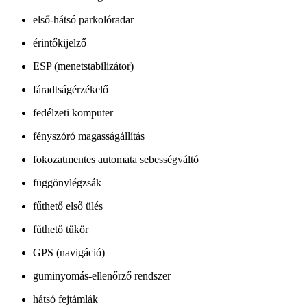
első-hátsó parkolóradar
érintőkijelző
ESP (menetstabilizátor)
fáradtságérzékelő
fedélzeti komputer
fényszóró magasságállítás
fokozatmentes automata sebességváltó
függönylégzsák
fűthető első ülés
fűthető tükör
GPS (navigáció)
guminyomás-ellenőrző rendszer
hátsó fejtámlák