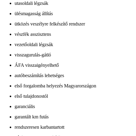
utasoldali légzsák
ülésmagasság állítás
ütközés veszélyre felkészítő rendszer
vészfék asszisztens
vezetőoldali légzsák
visszagurulás-gátló
ÁFA visszaigényelhető
autóbeszámítás lehetséges
első forgalomba helyezés Magyarországon
első tulajdonostól
garanciális
garantált km futás
rendszeresen karbantartott