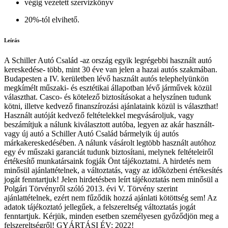
végig vezetett szervizkönyv
20%-tól elvihető.
Leírás
A Schiller Autó Család -az ország egyik legrégebbi használt autó
kereskedése- több, mint 30 éve van jelen a hazai autós szakmában.
Budapesten a IV. kerületben lévő használt autós telephelyünkön
megkímélt műszaki- és esztétikai állapotban lévő járművek közül
választhat. Casco- és kötelező biztosításokat a helyszínen tudunk
kötni, illetve kedvező finanszírozási ajánlataink közül is választhat!
Használt autóját kedvező feltételekkel megvásároljuk, vagy
beszámítjuk a nálunk kiválasztott autóba, legyen az akár használt-
vagy új autó a Schiller Autó Család bármelyik új autós
márkakereskedésében. A nálunk vásárolt legtöbb használt autóhoz
egy év műszaki garanciát tudunk biztosítani, melynek feltételeiről
értékesítő munkatársaink fogják Önt tájékoztatni. A hirdetés nem
minősül ajánlattételnek, a változtatás, vagy az időközbeni értékesítés
jogát fenntartjuk! Jelen hirdetésben leírt tájékoztatás nem minősül a
Polgári Törvényről szóló 2013. évi V. Törvény szerint
ajánlattételnek, ezért nem fűződik hozzá ajánlati kötöttség sem! Az
adatok tájékoztató jellegűek, a felszereltség változtatás jogát
fenntartjuk. Kérjük, minden esetben személyesen győződjön meg a
felszereltségről! GYÁRTÁSI ÉV: 2022!