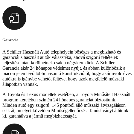
Garancia
A Schiller Használt Autó telephelyein bőséges a megbízható és
garanciális használt autók választéka, ahová szigorú feltételek
teljesítése után kerülhetnek csak a négykerekűek. A Schiller
Garancia akár 24 hónapos védelmet nyújt, és abban különbözik a
piacon jelen lévő többi hasonló konstrukciótól, hogy akár nyolc éves
autókra is igénybe vehető, feltéve, hogy azok megfelelő műszaki
állapotban vannak.
A Toyota és Lexus modellek esetében, a Toyota Minősített Használt
program keretében szintén 24 hónapos garanciát biztosítunk.
Minden autó egy szigorú, 145 pontból álló műszaki átvizsgáláson
esik át, amelyet követően Minőségellenőrzési Tanúsítványt állítunk
ki, garantálva a jármű megbízhatóságát.