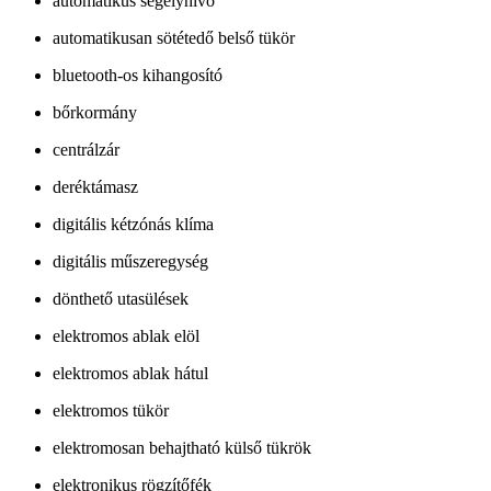
automatikus segélyhívó
automatikusan sötétedő belső tükör
bluetooth-os kihangosító
bőrkormány
centrálzár
deréktámasz
digitális kétzónás klíma
digitális műszeregység
dönthető utasülések
elektromos ablak elöl
elektromos ablak hátul
elektromos tükör
elektromosan behajtható külső tükrök
elektronikus rögzítőfék