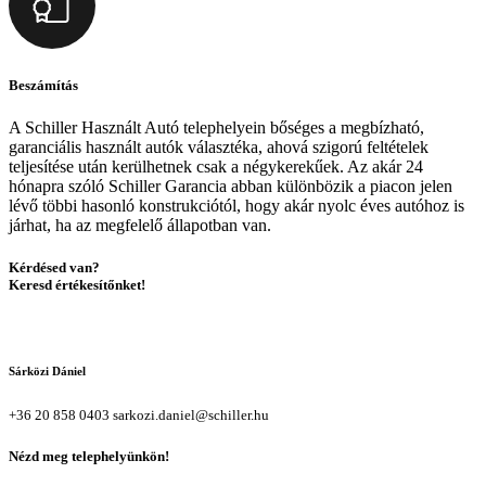
Beszámítás
A Schiller Használt Autó telephelyein bőséges a megbízható,
garanciális használt autók választéka, ahová szigorú feltételek
teljesítése után kerülhetnek csak a négykerekűek. Az akár 24
hónapra szóló Schiller Garancia abban különbözik a piacon jelen
lévő többi hasonló konstrukciótól, hogy akár nyolc éves autóhoz is
járhat, ha az megfelelő állapotban van.
Kérdésed van?
Keresd értékesítőnket!
Sárközi Dániel
+36 20 858 0403
sarkozi.daniel@schiller.hu
Nézd meg telephelyünkön!