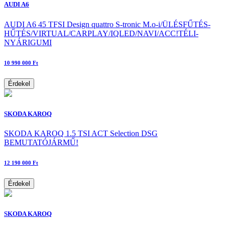
AUDI A6
AUDI A6 45 TFSI Design quattro S-tronic M.o-i/ÜLÉSFŰTÉS-
HŰTÉS/VIRTUAL/CARPLAY/IQLED/NAVI/ACC!TÉLI-
NYÁRIGUMI
10 990 000 Ft
Érdekel
SKODA KAROQ
SKODA KAROQ 1.5 TSI ACT Selection DSG
BEMUTATÓJÁRMŰ!
12 190 000 Ft
Érdekel
SKODA KAROQ