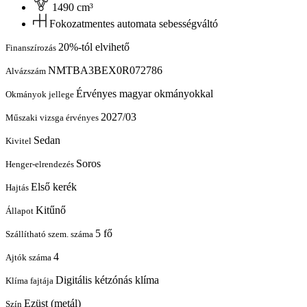
1490 cm³
Fokozatmentes automata sebességváltó
20%-tól elvihető
Finanszírozás
NMTBA3BEX0R072786
Alvázszám
Érvényes magyar okmányokkal
Okmányok jellege
2027/03
Műszaki vizsga érvényes
Sedan
Kivitel
Soros
Henger-elrendezés
Első kerék
Hajtás
Kitűnő
Állapot
5 fő
Szállítható szem. száma
4
Ajtók száma
Digitális kétzónás klíma
Klíma fajtája
Ezüst (metál)
Szín