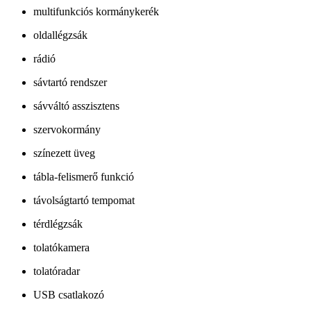
multifunkciós kormánykerék
oldallégzsák
rádió
sávtartó rendszer
sávváltó asszisztens
szervokormány
színezett üveg
tábla-felismerő funkció
távolságtartó tempomat
térdlégzsák
tolatókamera
tolatóradar
USB csatlakozó