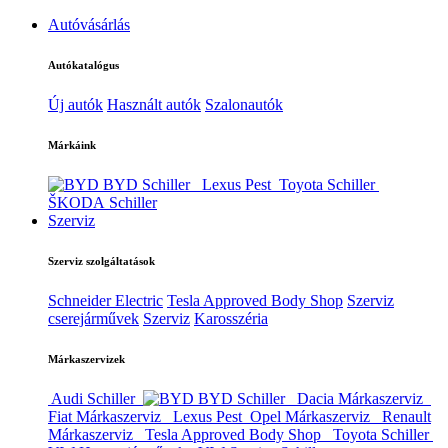
Autóvásárlás
Autókatalógus
Új autók
Használt autók
Szalonautók
Márkáink
BYD Schiller
Lexus Pest
Toyota Schiller
ŠKODA Schiller
Szerviz
Szerviz szolgáltatások
Schneider Electric
Tesla Approved Body Shop
Szerviz
cserejárművek
Szerviz
Karosszéria
Márkaszervizek
Audi Schiller
BYD Schiller
Dacia Márkaszerviz
Fiat Márkaszerviz
Lexus Pest
Opel Márkaszerviz
Renault
Márkaszerviz
Tesla Approved Body Shop
Toyota Schiller