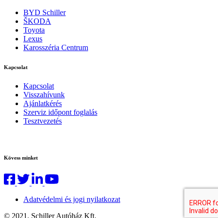
BYD Schiller
ŠKODA
Toyota
Lexus
Karosszéria Centrum
Kapcsolat
Kapcsolat
Visszahívunk
Ajánlatkérés
Szerviz időpont foglalás
Tesztvezetés
Kövess minket
Adatvédelmi és jogi nyilatkozat
© 2021. Schiller Autóház Kft.