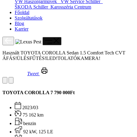
VW Haszonjárművek
VW Service Schiller
ŠKODA Schiller
Karosszéria Centrum
Főoldal
Szolgáltatások
Blog
Karrier
Használt TOYOTA COROLLA Sedan 1.5 Comfort Tech CVT
ÁFÁS!ÜLÉSFŰTÉS!LED!TOLATÓKAMERA!
Tweet
Használt TOYOTA COROLLA Sedan 1.5 Comfort Tech CVT ÁFÁS!ÜLÉSFŰTÉS!LED!TOLATÓKAMERA!
TOYOTA COROLLA
7 790 000Ft
2023/03
75 162 km
benzin
92 kW, 125 LE