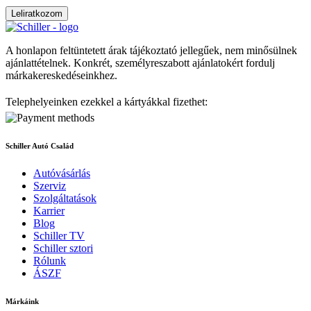
Leliratkozom
A honlapon feltüntetett árak tájékoztató jellegűek, nem minősülnek
ajánlattételnek. Konkrét, személyreszabott ajánlatokért fordulj
márkakereskedéseinkhez.
Telephelyeinken ezekkel a kártyákkal fizethet:
Schiller Autó Család
Autóvásárlás
Szerviz
Szolgáltatások
Karrier
Blog
Schiller TV
Schiller sztori
Rólunk
ÁSZF
Márkáink