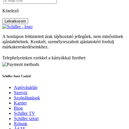
Kötelező
Leliratkozom
A honlapon feltüntetett árak tájékoztató jellegűek, nem minősülnek
ajánlattételnek. Konkrét, személyreszabott ajánlatokért fordulj
márkakereskedéseinkhez.
Telephelyeinken ezekkel a kártyákkal fizethet:
Schiller Autó Család
Autóvásárlás
Szerviz
Szolgáltatások
Karrier
Blog
Schiller TV
Schiller sztori
Rólunk
ÁSZF