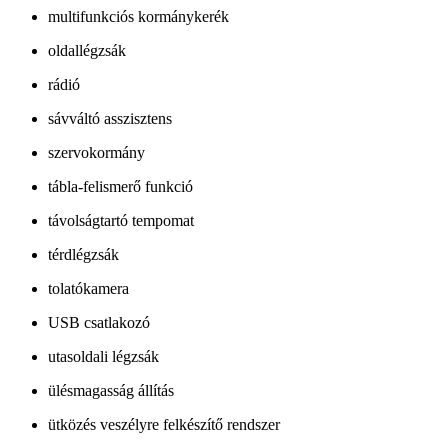
multifunkciós kormánykerék
oldallégzsák
rádió
sávváltó asszisztens
szervokormány
tábla-felismerő funkció
távolságtartó tempomat
térdlégzsák
tolatókamera
USB csatlakozó
utasoldali légzsák
ülésmagasság állítás
ütközés veszélyre felkészítő rendszer