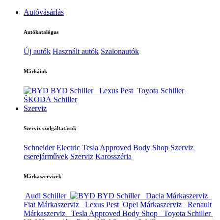
Autóvásárlás
Autókatalógus
Új autók
Használt autók
Szalonautók
Márkáink
BYD Schiller
Lexus Pest
Toyota Schiller
ŠKODA Schiller
Szerviz
Szerviz szolgáltatások
Schneider Electric
Tesla Approved Body Shop
Szerviz
cserejárművek
Szerviz
Karosszéria
Márkaszervizek
Audi Schiller
BYD Schiller
Dacia Márkaszerviz
Fiat Márkaszerviz
Lexus Pest
Opel Márkaszerviz
Renault
Márkaszerviz
Tesla Approved Body Shop
Toyota Schiller