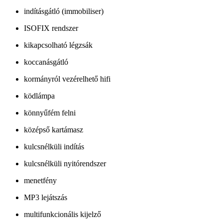
indításgátló (immobiliser)
ISOFIX rendszer
kikapcsolható légzsák
koccanásgátló
kormányról vezérelhető hifi
ködlámpa
könnyűfém felni
középső kartámasz
kulcsnélküli indítás
kulcsnélküli nyitórendszer
menetfény
MP3 lejátszás
multifunkcionális kijelző