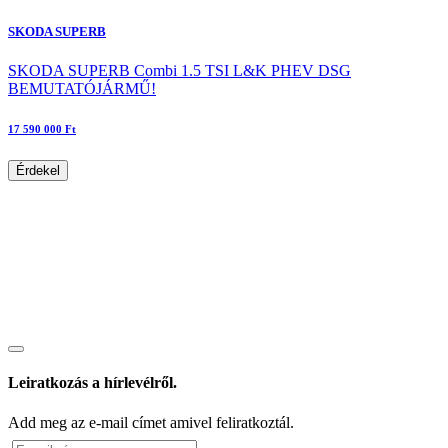
SKODA SUPERB
SKODA SUPERB Combi 1.5 TSI L&K PHEV DSG
BEMUTATÓJÁRMŰ!
17 590 000 Ft
Érdekel
Leiratkozás a hírlevélről.
Add meg az e-mail címet amivel feliratkoztál.