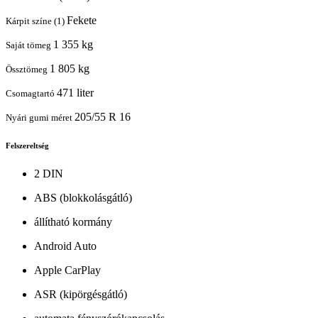
Fekete
Kárpit színe (1)
1 355 kg
Saját tömeg
1 805 kg
Össztömeg
471 liter
Csomagtartó
205/55 R 16
Nyári gumi méret
Felszereltség
2 DIN
ABS (blokkolásgátló)
állítható kormány
Android Auto
Apple CarPlay
ASR (kipörgésgátló)