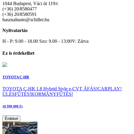
1044 Budapest, Váci út 119/c
(+36) 20/8580477
(+36) 20/8580591
hasznaltauto@schiller.hu
Nyitvatartás
H - P: 9.00 - 18.00 Szo: 9.00 - 13:00V: Zárva
Ez is érdekelhet
TOYOTA C-HR
TOYOTA C-HR 1.8 Hybrid Style e-CVT ÁFÁS!CARPLAY!
ÜLÉSFŰTÉS!KORMÁNYFŰTÉS!
10 990 000 Ft
Érdekel