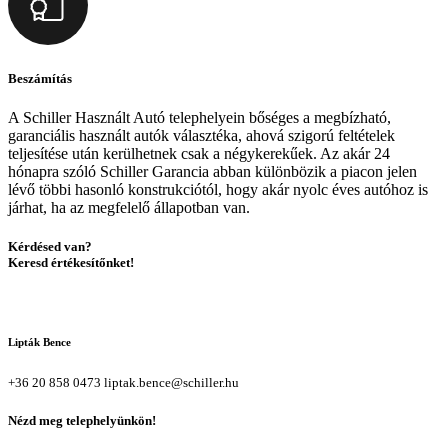
Beszámítás
A Schiller Használt Autó telephelyein bőséges a megbízható,
garanciális használt autók választéka, ahová szigorú feltételek
teljesítése után kerülhetnek csak a négykerekűek. Az akár 24
hónapra szóló Schiller Garancia abban különbözik a piacon jelen
lévő többi hasonló konstrukciótól, hogy akár nyolc éves autóhoz is
járhat, ha az megfelelő állapotban van.
Kérdésed van?
Keresd értékesítőnket!
Lipták Bence
+36 20 858 0473
liptak.bence@schiller.hu
Nézd meg telephelyünkön!