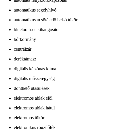
automata fényszórókapcsolás
automatikus segélyhívó
automatikusan sötétedő belső tükör
bluetooth-os kihangosító
bőrkormány
centrálzár
deréktámasz
digitális kétzónás klíma
digitális műszeregység
dönthető utasülések
elektromos ablak elöl
elektromos ablak hátul
elektromos tükör
elektronikus rögzítőfék