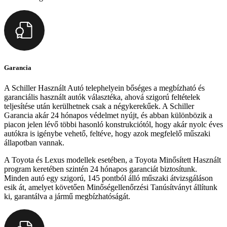
Garancia
A Schiller Használt Autó telephelyein bőséges a megbízható és
garanciális használt autók választéka, ahová szigorú feltételek
teljesítése után kerülhetnek csak a négykerekűek. A Schiller
Garancia akár 24 hónapos védelmet nyújt, és abban különbözik a
piacon jelen lévő többi hasonló konstrukciótól, hogy akár nyolc éves
autókra is igénybe vehető, feltéve, hogy azok megfelelő műszaki
állapotban vannak.
A Toyota és Lexus modellek esetében, a Toyota Minősített Használt
program keretében szintén 24 hónapos garanciát biztosítunk.
Minden autó egy szigorú, 145 pontból álló műszaki átvizsgáláson
esik át, amelyet követően Minőségellenőrzési Tanúsítványt állítunk
ki, garantálva a jármű megbízhatóságát.