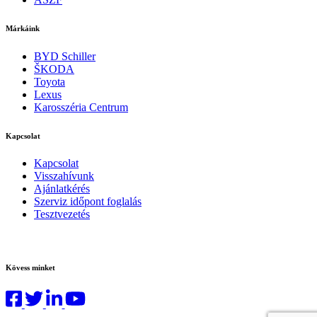
Márkáink
BYD Schiller
ŠKODA
Toyota
Lexus
Karosszéria Centrum
Kapcsolat
Kapcsolat
Visszahívunk
Ajánlatkérés
Szerviz időpont foglalás
Tesztvezetés
Kövess minket