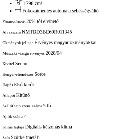
1798 cm³
Fokozatmentes automata sebességváltó
20%-tól elvihető
Finanszírozás
NMTBD3BE60R011345
Alvázszám
Érvényes magyar okmányokkal
Okmányok jellege
2028/04
Műszaki vizsga érvényes
Sedan
Kivitel
Soros
Henger-elrendezés
Első kerék
Hajtás
Kitűnő
Állapot
5 fő
Szállítható szem. száma
4
Ajtók száma
Digitális kétzónás klíma
Klíma fajtája
Szürke (metál)
Szín