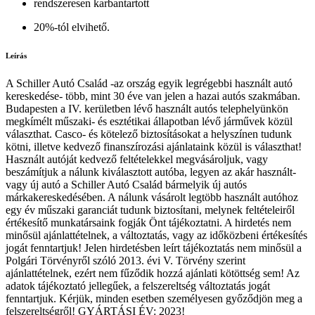
rendszeresen karbantartott
20%-tól elvihető.
Leírás
A Schiller Autó Család -az ország egyik legrégebbi használt autó
kereskedése- több, mint 30 éve van jelen a hazai autós szakmában.
Budapesten a IV. kerületben lévő használt autós telephelyünkön
megkímélt műszaki- és esztétikai állapotban lévő járművek közül
választhat. Casco- és kötelező biztosításokat a helyszínen tudunk
kötni, illetve kedvező finanszírozási ajánlataink közül is választhat!
Használt autóját kedvező feltételekkel megvásároljuk, vagy
beszámítjuk a nálunk kiválasztott autóba, legyen az akár használt-
vagy új autó a Schiller Autó Család bármelyik új autós
márkakereskedésében. A nálunk vásárolt legtöbb használt autóhoz
egy év műszaki garanciát tudunk biztosítani, melynek feltételeiről
értékesítő munkatársaink fogják Önt tájékoztatni. A hirdetés nem
minősül ajánlattételnek, a változtatás, vagy az időközbeni értékesítés
jogát fenntartjuk! Jelen hirdetésben leírt tájékoztatás nem minősül a
Polgári Törvényről szóló 2013. évi V. Törvény szerint
ajánlattételnek, ezért nem fűződik hozzá ajánlati kötöttség sem! Az
adatok tájékoztató jellegűek, a felszereltség változtatás jogát
fenntartjuk. Kérjük, minden esetben személyesen győződjön meg a
felszereltségről! GYÁRTÁSI ÉV: 2023!