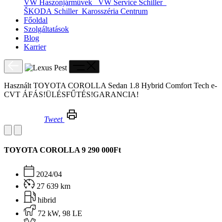
VW Haszonjárművek
VW Service Schiller
ŠKODA Schiller
Karosszéria Centrum
Főoldal
Szolgáltatások
Blog
Karrier
Használt TOYOTA COROLLA Sedan 1.8 Hybrid Comfort Tech e-
CVT ÁFÁS!ÜLÉSFŰTÉS!GARANCIA!
Tweet
Használt TOYOTA COROLLA Sedan 1.8 Hybrid Comfort Tech e-CVT ÁFÁS!ÜLÉSFŰTÉS!GARANCIA!
TOYOTA COROLLA
9 290 000Ft
2024/04
27 639 km
hibrid
72 kW, 98 LE