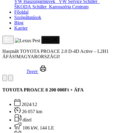
VW Haszonjárművek
VW Service Schiller
ŠKODA Schiller
Karosszéria Centrum
Főoldal
Szolgáltatások
Blog
Karrier
Használt TOYOTA PROACE 2.0 D-4D Active – L2H1
ÁFÁS!MAGYARORSZÁGI!
Tweet
Használt TOYOTA PROACE 2.0 D-4D Active – L2H1 ÁFÁS!MAGYARORSZÁGI!
TOYOTA PROACE
8 200 000Ft + ÁFA
2024/12
26 057 km
dízel
106 kW, 144 LE