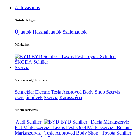
Autóvásárlás
Autókatalógus
Új autók
Használt autók
Szalonautók
Márkáink
BYD Schiller
Lexus Pest
Toyota Schiller
ŠKODA Schiller
Szerviz
Szerviz szolgáltatások
Schneider Electric
Tesla Approved Body Shop
Szerviz
cserejárművek
Szerviz
Karosszéria
Márkaszervizek
Audi Schiller
BYD Schiller
Dacia Márkaszerviz
Fiat Márkaszerviz
Lexus Pest
Opel Márkaszerviz
Renault
Márkaszerviz
Tesla Approved Body Shop
Toyota Schiller