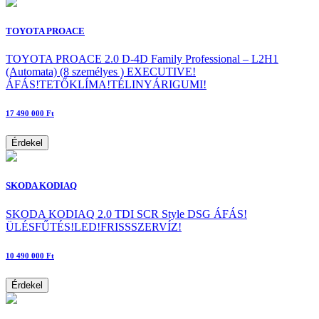
TOYOTA PROACE
TOYOTA PROACE 2.0 D-4D Family Professional – L2H1
(Automata) (8 személyes ) EXECUTIVE!
ÁFÁS!TETŐKLÍMA!TÉLINYÁRIGUMI!
17 490 000 Ft
Érdekel
SKODA KODIAQ
SKODA KODIAQ 2.0 TDI SCR Style DSG ÁFÁS!
ÜLÉSFŰTÉS!LED!FRISSSZERVÍZ!
10 490 000 Ft
Érdekel