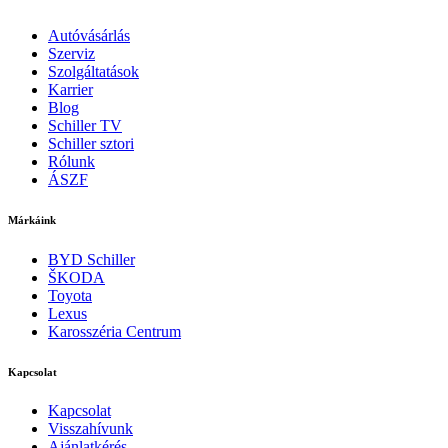
Autóvásárlás
Szerviz
Szolgáltatások
Karrier
Blog
Schiller TV
Schiller sztori
Rólunk
ÁSZF
Márkáink
BYD Schiller
ŠKODA
Toyota
Lexus
Karosszéria Centrum
Kapcsolat
Kapcsolat
Visszahívunk
Ajánlatkérés