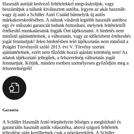
Használt autóját kedvező feltételekkel megvásároljuk, vagy
beszámítjuk a nálunk kiválasztott autóba, legyen az akár használt-
vagy új autó a Schiller Autó Család bármelyik új autós
márkakereskedésében. A nálunk vásárolt legtöbb használt autóhoz
egy év műszaki garanciát tudunk biztosítani, melynek feltételeiről
értékesítő munkatársaink fogják Önt tájékoztatni. A hirdetés nem
minősül ajánlattételnek, a változtatás, vagy az időközbeni értékesítés
jogát fenntartjuk! Jelen hirdetésben leírt tájékoztatás nem minősül a
Polgári Törvényről szóló 2013. évi V. Törvény szerint
ajánlattételnek, ezért nem fűződik hozzá ajánlati kötöttség sem! Az
adatok tájékoztató jellegűek, a felszereltség változtatás jogát
fenntartjuk. Kérjük, minden esetben személyesen győződjön meg a
felszereltségről!
Garancia
A Schiller Használt Autó telephelyein bőséges a megbízható és
garanciális használt autók választéka, ahová szigorú feltételek
teljesítése után kerülhetnek csak a négykerekűek. A Schiller