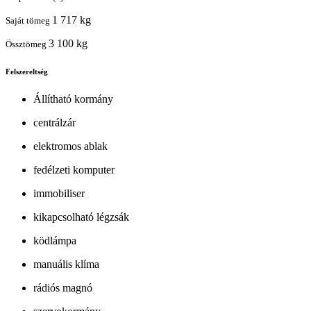
1 717 kg
Saját tömeg
3 100 kg
Össztömeg
Felszereltség
Állítható kormány
centrálzár
elektromos ablak
fedélzeti komputer
immobiliser
kikapcsolható légzsák
ködlámpa
manuális klíma
rádiós magnó