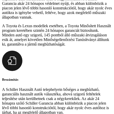
Garancia akár 24 hónapos védelmet nyújt, és abban különbözik a
piacon jelen lévő többi hasonló konstrukciótól, hogy akár nyolc éves
autókra is igénybe vehető, feltéve, hogy azok megfelelő műszaki
állapotban vannak.
A Toyota és Lexus modellek esetében, a Toyota Minősített Használt
program keretében szintén 24 hónapos garanciát biztosítunk.
Minden autó egy szigorú, 145 pontból álló műszaki átvizsgáláson
esik át, amelyet követően Minőségellenőrzési Tanúsítványt állítunk
ki, garantálva a jármű megbízhatóságát.
Beszámítás
A Schiller Használt Autó telephelyein bőséges a megbízható,
garanciális használt autók választéka, ahová szigorú feltételek
teljesítése után kerülhetnek csak a négykerekűek. Az akár 24
hónapra szóló Schiller Garancia abban különbözik a piacon jelen
lévő többi hasonló konstrukciótól, hogy akár nyolc éves autóhoz is
járhat, ha az megfelelő állapotban van.