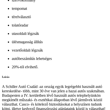
szervokormány
tempomat
térelválasztó
tolatóradar
utasoldali légzsák
ülésmagasság állítás
vezetőoldali légzsák
autóbeszámítás lehetséges
20%-tól elvihető.
Leírás
A Schiller Autó Család -az ország egyik legrégebbi használt autó
kereskedése- több, mint 30 éve van jelen a hazai autós szakmában.
Budapesten a IV. kerületben lévő használt autós telephelyünkön
megkímélt műszaki- és esztétikai állapotban lévő járművek közül
választhat. Casco- és kötelező biztosításokat a helyszínen tudunk
kötni, illetve kedvező finanszírozási ajánlataink közül is választhat!