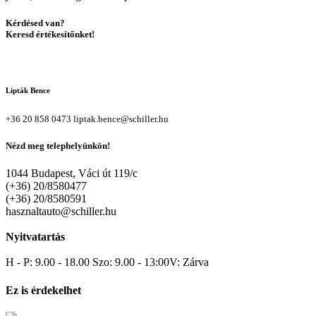
Kérdésed van?
Keresd értékesítőnket!
Lipták Bence
+36 20 858 0473
liptak.bence@schiller.hu
Nézd meg telephelyünkön!
1044 Budapest, Váci út 119/c
(+36) 20/8580477
(+36) 20/8580591
hasznaltauto@schiller.hu
Nyitvatartás
H - P: 9.00 - 18.00 Szo: 9.00 - 13:00V: Zárva
Ez is érdekelhet