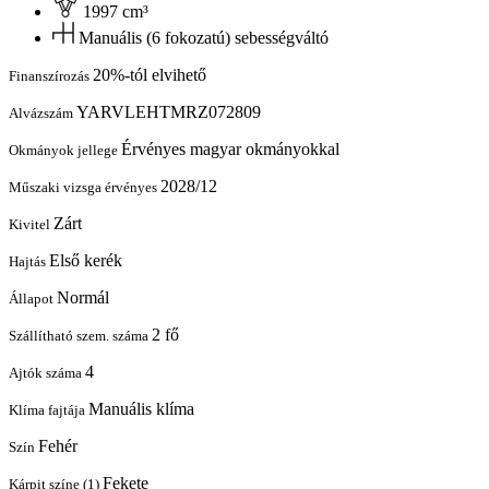
1997 cm³
Manuális (6 fokozatú) sebességváltó
20%-tól elvihető
Finanszírozás
YARVLEHTMRZ072809
Alvázszám
Érvényes magyar okmányokkal
Okmányok jellege
2028/12
Műszaki vizsga érvényes
Zárt
Kivitel
Első kerék
Hajtás
Normál
Állapot
2 fő
Szállítható szem. száma
4
Ajtók száma
Manuális klíma
Klíma fajtája
Fehér
Szín
Fekete
Kárpit színe (1)