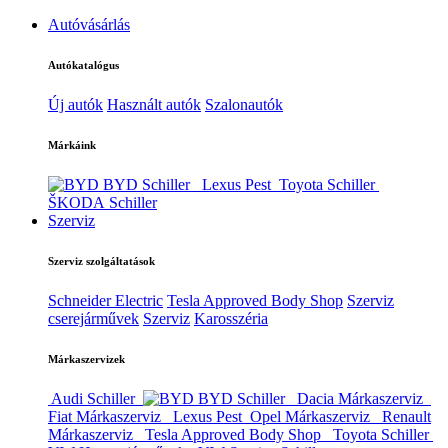
Autóvásárlás
Autókatalógus
Új autók
Használt autók
Szalonautók
Márkáink
BYD Schiller
Lexus Pest
Toyota Schiller
ŠKODA Schiller
Szerviz
Szerviz szolgáltatások
Schneider Electric
Tesla Approved Body Shop
Szerviz
cserejárművek
Szerviz
Karosszéria
Márkaszervizek
Audi Schiller
BYD Schiller
Dacia Márkaszerviz
Fiat Márkaszerviz
Lexus Pest
Opel Márkaszerviz
Renault
Márkaszerviz
Tesla Approved Body Shop
Toyota Schiller