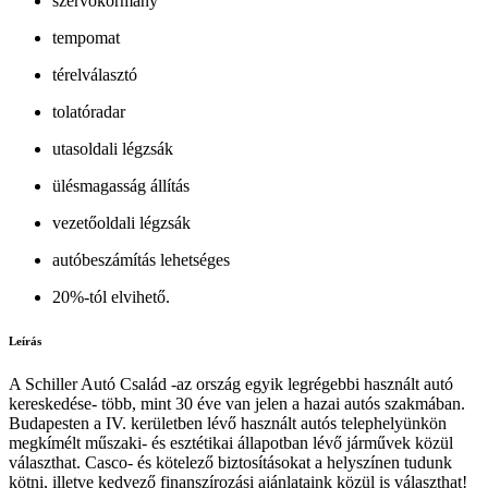
szervokormány
tempomat
térelválasztó
tolatóradar
utasoldali légzsák
ülésmagasság állítás
vezetőoldali légzsák
autóbeszámítás lehetséges
20%-tól elvihető.
Leírás
A Schiller Autó Család -az ország egyik legrégebbi használt autó
kereskedése- több, mint 30 éve van jelen a hazai autós szakmában.
Budapesten a IV. kerületben lévő használt autós telephelyünkön
megkímélt műszaki- és esztétikai állapotban lévő járművek közül
választhat. Casco- és kötelező biztosításokat a helyszínen tudunk
kötni, illetve kedvező finanszírozási ajánlataink közül is választhat!