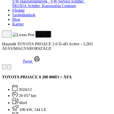
VW Haszonjárművek
VW Service Schiller
ŠKODA Schiller
Karosszéria Centrum
Főoldal
Szolgáltatások
Blog
Karrier
Használt TOYOTA PROACE 2.0 D-4D Active – L2H1
ÁFÁS!MAGYARORSZÁGI!
Tweet
Használt TOYOTA PROACE 2.0 D-4D Active – L2H1 ÁFÁS!MAGYARORSZÁGI!
TOYOTA PROACE
8 200 000Ft + ÁFA
2024/12
26 057 km
dízel
106 kW, 144 LE