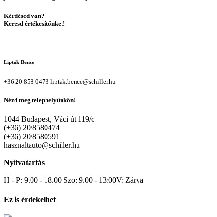
Kérdésed van?
Keresd értékesítőnket!
Lipták Bence
+36 20 858 0473
liptak.bence@schiller.hu
Nézd meg telephelyünkön!
1044 Budapest, Váci út 119/c
(+36) 20/8580474
(+36) 20/8580591
hasznaltauto@schiller.hu
Nyitvatartás
H - P: 9.00 - 18.00 Szo: 9.00 - 13:00V: Zárva
Ez is érdekelhet