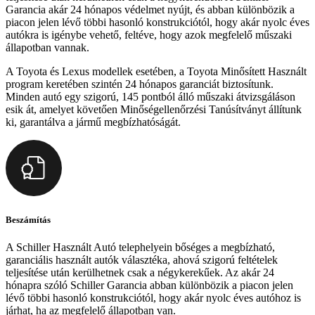
Garancia akár 24 hónapos védelmet nyújt, és abban különbözik a
piacon jelen lévő többi hasonló konstrukciótól, hogy akár nyolc éves
autókra is igénybe vehető, feltéve, hogy azok megfelelő műszaki
állapotban vannak.
A Toyota és Lexus modellek esetében, a Toyota Minősített Használt
program keretében szintén 24 hónapos garanciát biztosítunk.
Minden autó egy szigorú, 145 pontból álló műszaki átvizsgáláson
esik át, amelyet követően Minőségellenőrzési Tanúsítványt állítunk
ki, garantálva a jármű megbízhatóságát.
Beszámítás
A Schiller Használt Autó telephelyein bőséges a megbízható,
garanciális használt autók választéka, ahová szigorú feltételek
teljesítése után kerülhetnek csak a négykerekűek. Az akár 24
hónapra szóló Schiller Garancia abban különbözik a piacon jelen
lévő többi hasonló konstrukciótól, hogy akár nyolc éves autóhoz is
járhat, ha az megfelelő állapotban van.