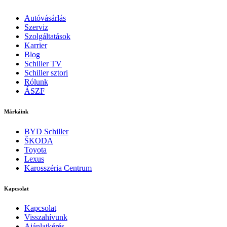
Autóvásárlás
Szerviz
Szolgáltatások
Karrier
Blog
Schiller TV
Schiller sztori
Rólunk
ÁSZF
Márkáink
BYD Schiller
ŠKODA
Toyota
Lexus
Karosszéria Centrum
Kapcsolat
Kapcsolat
Visszahívunk
Ajánlatkérés