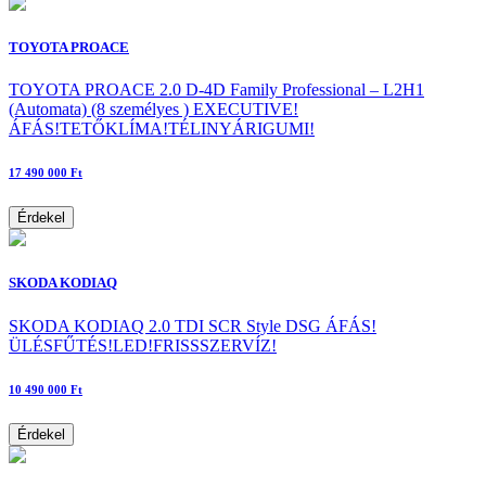
TOYOTA PROACE
TOYOTA PROACE 2.0 D-4D Family Professional – L2H1
(Automata) (8 személyes ) EXECUTIVE!
ÁFÁS!TETŐKLÍMA!TÉLINYÁRIGUMI!
17 490 000 Ft
Érdekel
SKODA KODIAQ
SKODA KODIAQ 2.0 TDI SCR Style DSG ÁFÁS!
ÜLÉSFŰTÉS!LED!FRISSSZERVÍZ!
10 490 000 Ft
Érdekel