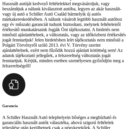
Használt autóját kedvező feltételekkel megvásároljuk, vagy
beszámítjuk a nálunk kiválasztott autóba, legyen az akár használt-
vagy új autó a Schiller Autó Család bármelyik új autós
márkakereskedésében. A nálunk vásárolt legtöbb használt autóhoz
egy év műszaki garanciát tudunk biztosítani, melynek feltételeiről
értékesítő munkatársaink fogják Önt tájékoztatni. A hirdetés nem
minősül ajánlattételnek, a változtatás, vagy az időközbeni értékesítés
jogát fenntartjuk! Jelen hirdetésben leírt tájékoztatás nem minősül a
Polgári Törvényről szóló 2013. évi V. Törvény szerint
ajánlattételnek, ezért nem fűződik hozzá ajánlati kötöttség sem! Az
adatok tájékoztató jellegűek, a felszereltség változtatás jogát
fenntartjuk. Kérjük, minden esetben személyesen győződjön meg a
felszereltségről!
Garancia
A Schiller Használt Autó telephelyein bőséges a megbízható és
garanciális használt autók választéka, ahová szigorú feltételek
teljesítése után kerülhetnek csak a négykerekűek. A Schiller