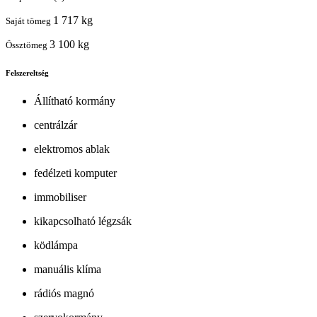
1 717 kg
Saját tömeg
3 100 kg
Össztömeg
Felszereltség
Állítható kormány
centrálzár
elektromos ablak
fedélzeti komputer
immobiliser
kikapcsolható légzsák
ködlámpa
manuális klíma
rádiós magnó