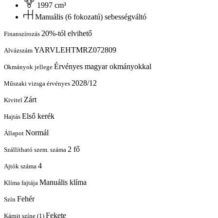
1997 cm³
Manuális (6 fokozatú) sebességváltó
20%-tól elvihető
Finanszírozás
YARVLEHTMRZ072809
Alvázszám
Érvényes magyar okmányokkal
Okmányok jellege
2028/12
Műszaki vizsga érvényes
Zárt
Kivitel
Első kerék
Hajtás
Normál
Állapot
2 fő
Szállítható szem. száma
4
Ajtók száma
Manuális klíma
Klíma fajtája
Fehér
Szín
Fekete
Kárpit színe (1)