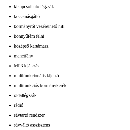
kikapcsolható légzsák
koccanásgátló
kormányról vezérelhető hifi
könnyűfém felni
középső kartámasz
menetfény
MP3 lejátszás
multifunkcionális kijelző
multifunkciós kormánykerék
oldallégzsák
rádió
sávtartó rendszer
sávváltó asszisztens