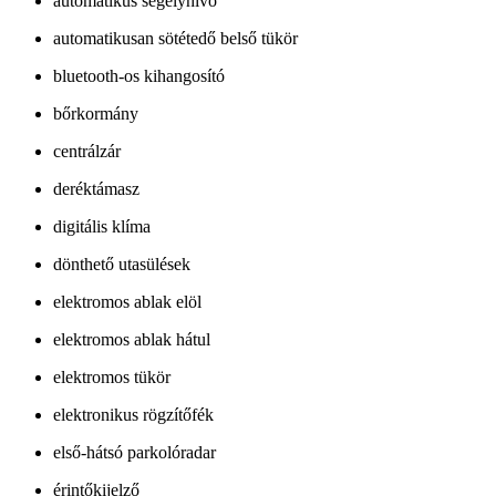
automatikus segélyhívó
automatikusan sötétedő belső tükör
bluetooth-os kihangosító
bőrkormány
centrálzár
deréktámasz
digitális klíma
dönthető utasülések
elektromos ablak elöl
elektromos ablak hátul
elektromos tükör
elektronikus rögzítőfék
első-hátsó parkolóradar
érintőkijelző