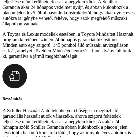
teljesítése után kerülhetnek csak a négykerekűek. A Schiller
Garancia akár 24 hónapos védelmet nyújt, és abban különbözik a
piacon jelen lévő többi hasonló konstrukciótól, hogy akár nyolc éves
autókra is igénybe vehető, feltéve, hogy azok megfelelő műszaki
állapotban vannak.
A Toyota és Lexus modellek esetében, a Toyota Minősített Használt
program keretében szintén 24 hónapos garanciát biztosítunk.
Minden autó egy szigorú, 145 pontból álló műszaki átvizsgáláson
esik át, amelyet követően Minőségellenőrzési Tanúsítványt állítunk
ki, garantálva a jármű megbízhatóságát.
Beszámítás
A Schiller Használt Autó telephelyein bőséges a megbízható,
garanciális használt autók választéka, ahová szigorú feltételek
teljesítése után kerülhetnek csak a négykerekűek. Az akár 24
hónapra szóló Schiller Garancia abban különbözik a piacon jelen
lévő többi hasonló konstrukciótól, hogy akár nyolc éves autóhoz is