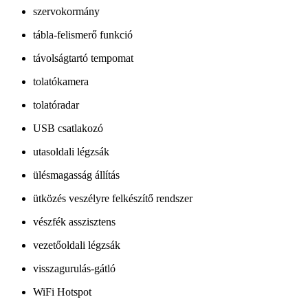
szervokormány
tábla-felismerő funkció
távolságtartó tempomat
tolatókamera
tolatóradar
USB csatlakozó
utasoldali légzsák
ülésmagasság állítás
ütközés veszélyre felkészítő rendszer
vészfék asszisztens
vezetőoldali légzsák
visszagurulás-gátló
WiFi Hotspot