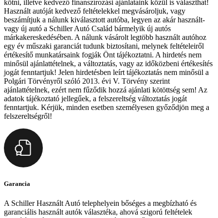
kötni, illetve kedvező finanszírozási ajánlataink közül is választhat!
Használt autóját kedvező feltételekkel megvásároljuk, vagy
beszámítjuk a nálunk kiválasztott autóba, legyen az akár használt-
vagy új autó a Schiller Autó Család bármelyik új autós
márkakereskedésében. A nálunk vásárolt legtöbb használt autóhoz
egy év műszaki garanciát tudunk biztosítani, melynek feltételeiről
értékesítő munkatársaink fogják Önt tájékoztatni. A hirdetés nem
minősül ajánlattételnek, a változtatás, vagy az időközbeni értékesítés
jogát fenntartjuk! Jelen hirdetésben leírt tájékoztatás nem minősül a
Polgári Törvényről szóló 2013. évi V. Törvény szerint
ajánlattételnek, ezért nem fűződik hozzá ajánlati kötöttség sem! Az
adatok tájékoztató jellegűek, a felszereltség változtatás jogát
fenntartjuk. Kérjük, minden esetben személyesen győződjön meg a
felszereltségről!
Garancia
A Schiller Használt Autó telephelyein bőséges a megbízható és
garanciális használt autók választéka, ahová szigorú feltételek