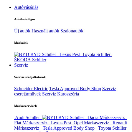
Autóvásárlás
Autókatalógus
Új autók
Használt autók
Szalonautók
Márkáink
BYD Schiller
Lexus Pest
Toyota Schiller
ŠKODA Schiller
Szerviz
Szerviz szolgáltatások
Schneider Electric
Tesla Approved Body Shop
Szerviz
cserejárművek
Szerviz
Karosszéria
Márkaszervizek
Audi Schiller
BYD Schiller
Dacia Márkaszerviz
Fiat Márkaszerviz
Lexus Pest
Opel Márkaszerviz
Renault
Márkaszerviz
Tesla Approved Body Shop
Toyota Schiller