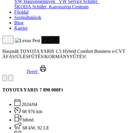
VW Haszonjárművek
VW Service Schiller
ŠKODA Schiller
Karosszéria Centrum
Főoldal
Szolgáltatások
Blog
Karrier
Használt TOYOTA YARIS 1.5 Hybrid Comfort Business e-CVT
ÁFÁS!ÜLÉSFŰTÉS!KORMÁNYFŰTÉS!
Tweet
Használt TOYOTA YARIS 1.5 Hybrid Comfort Business e-CVT ÁFÁS!ÜLÉSFŰTÉS!KORMÁNYFŰTÉS!
TOYOTA YARIS
7 890 000Ft
2024/04
68 976 km
hibrid
68 kW, 92 LE