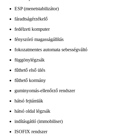
ESP (menetstabilizátor)
fáradtságérzékelő
fedélzeti komputer
fényszóró magasságállítás
fokozatmentes automata sebességváltó
függönylégzsák
fűthető első ülés
fűthető kormány
guminyomás-ellenőrző rendszer
hátsó fejtámlák
hátsó oldal légzsák
indításgátló (immobiliser)
ISOFIX rendszer