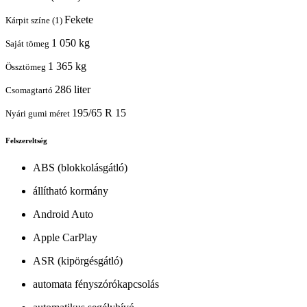
Fekete
Kárpit színe (1)
1 050 kg
Saját tömeg
1 365 kg
Össztömeg
286 liter
Csomagtartó
195/65 R 15
Nyári gumi méret
Felszereltség
ABS (blokkolásgátló)
állítható kormány
Android Auto
Apple CarPlay
ASR (kipörgésgátló)
automata fényszórókapcsolás