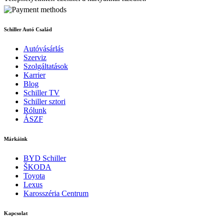
Schiller Autó Család
Autóvásárlás
Szerviz
Szolgáltatások
Karrier
Blog
Schiller TV
Schiller sztori
Rólunk
ÁSZF
Márkáink
BYD Schiller
ŠKODA
Toyota
Lexus
Karosszéria Centrum
Kapcsolat