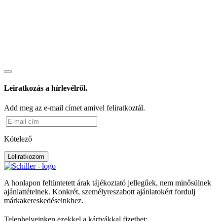
Leiratkozás a hírlevélről.
Add meg az e-mail címet amivel feliratkoztál.
Kötelező
Leliratkozom
A honlapon feltüntetett árak tájékoztató jellegűek, nem minősülnek
ajánlattételnek. Konkrét, személyreszabott ajánlatokért fordulj
márkakereskedéseinkhez.
Telephelyeinken ezekkel a kártyákkal fizethet: