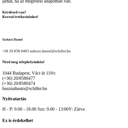
járhat, ha az megfelelő állapotban van.
Kérdésed van?
Keresd értékesítőnket!
Sárközi Dániel
+36 20 858 0403
sarkozi.daniel@schiller.hu
Nézd meg telephelyünkön!
1044 Budapest, Váci út 119/c
(+36) 20/8580477
(+36) 20/8580474
hasznaltauto@schiller.hu
Nyitvatartás
H - P: 9.00 - 18.00 Szo: 9.00 - 13:00V: Zárva
Ez is érdekelhet