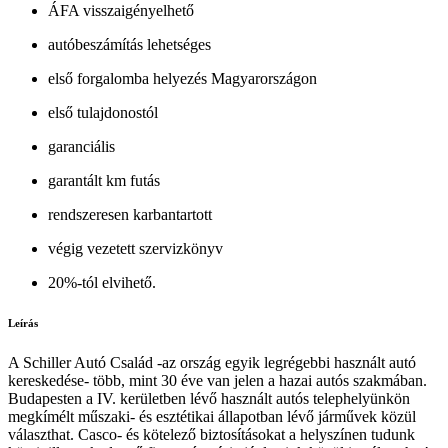
ÁFA visszaigényelhető
autóbeszámítás lehetséges
első forgalomba helyezés Magyarországon
első tulajdonostól
garanciális
garantált km futás
rendszeresen karbantartott
végig vezetett szervizkönyv
20%-tól elvihető.
Leírás
A Schiller Autó Család -az ország egyik legrégebbi használt autó
kereskedése- több, mint 30 éve van jelen a hazai autós szakmában.
Budapesten a IV. kerületben lévő használt autós telephelyünkön
megkímélt műszaki- és esztétikai állapotban lévő járművek közül
választhat. Casco- és kötelező biztosításokat a helyszínen tudunk