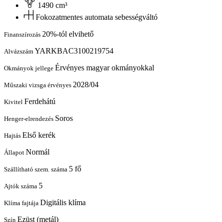
1490 cm³
Fokozatmentes automata sebességváltó
20%-tól elvihető
Finanszírozás
YARKBAC3100219754
Alvázszám
Érvényes magyar okmányokkal
Okmányok jellege
2028/04
Műszaki vizsga érvényes
Ferdehátú
Kivitel
Soros
Henger-elrendezés
Első kerék
Hajtás
Normál
Állapot
5 fő
Szállítható szem. száma
5
Ajtók száma
Digitális klíma
Klíma fajtája
Ezüst (metál)
Szín