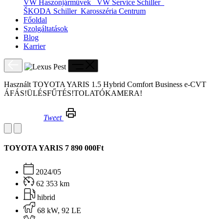
VW Haszonjárművek
VW Service Schiller
ŠKODA Schiller
Karosszéria Centrum
Főoldal
Szolgáltatások
Blog
Karrier
Használt TOYOTA YARIS 1.5 Hybrid Comfort Business e-CVT
ÁFÁS!ÜLÉSFŰTÉS!TOLATÓKAMERA!
Tweet
Használt TOYOTA YARIS 1.5 Hybrid Comfort Business e-CVT ÁFÁS!ÜLÉSFŰTÉS!TOLATÓKAMERA!
TOYOTA YARIS
7 890 000Ft
2024/05
62 353 km
hibrid
68 kW, 92 LE