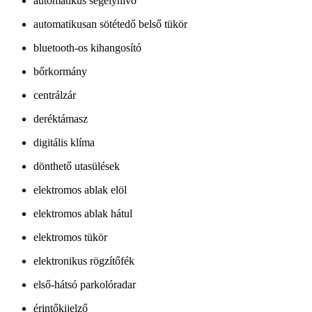
automatikus segélyhívó
automatikusan sötétedő belső tükör
bluetooth-os kihangosító
bőrkormány
centrálzár
deréktámasz
digitális klíma
dönthető utasülések
elektromos ablak elöl
elektromos ablak hátul
elektromos tükör
elektronikus rögzítőfék
első-hátsó parkolóradar
érintőkijelző