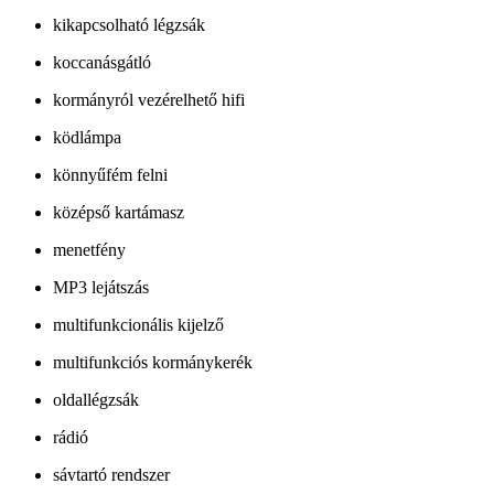
kikapcsolható légzsák
koccanásgátló
kormányról vezérelhető hifi
ködlámpa
könnyűfém felni
középső kartámasz
menetfény
MP3 lejátszás
multifunkcionális kijelző
multifunkciós kormánykerék
oldallégzsák
rádió
sávtartó rendszer