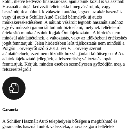
kötni, illetve kedvező finanszírozási ajánlataink közül is választhat!
Használt autóját kedvező feltételekkel megvásároljuk, vagy
beszámítjuk a nálunk kiválasztott autóba, legyen az akár használt-
vagy új autó a Schiller Autó Család bármelyik új autós
márkakereskedésében. A nálunk vásárolt legtöbb használt autóhoz
egy év műszaki garanciát tudunk biztosítani, melynek feltételeiről
értékesítő munkatársaink fogják Önt tájékoztatni. A hirdetés nem
minősül ajánlattételnek, a változtatás, vagy az időközbeni értékesítés
jogát fenntartjuk! Jelen hirdetésben leírt tájékoztatás nem minősül a
Polgári Törvényről szóló 2013. évi V. Törvény szerint
ajánlattételnek, ezért nem fűződik hozzá ajánlati kötöttség sem! Az
adatok tájékoztató jellegűek, a felszereltség változtatás jogát
fenntartjuk. Kérjük, minden esetben személyesen győződjön meg a
felszereltségről!
Garancia
A Schiller Használt Autó telephelyein bőséges a megbízható és
garanciális használt autók választéka, ahová szigorú feltételek