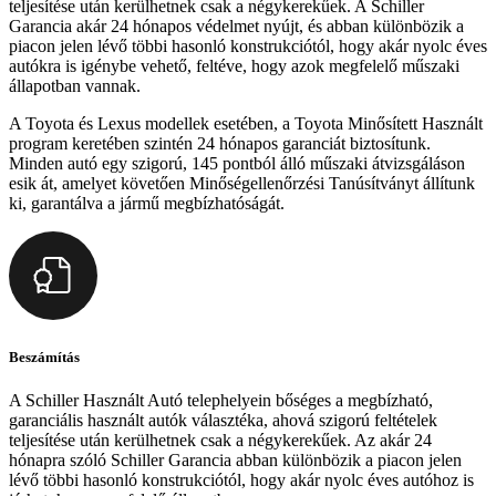
teljesítése után kerülhetnek csak a négykerekűek. A Schiller
Garancia akár 24 hónapos védelmet nyújt, és abban különbözik a
piacon jelen lévő többi hasonló konstrukciótól, hogy akár nyolc éves
autókra is igénybe vehető, feltéve, hogy azok megfelelő műszaki
állapotban vannak.
A Toyota és Lexus modellek esetében, a Toyota Minősített Használt
program keretében szintén 24 hónapos garanciát biztosítunk.
Minden autó egy szigorú, 145 pontból álló műszaki átvizsgáláson
esik át, amelyet követően Minőségellenőrzési Tanúsítványt állítunk
ki, garantálva a jármű megbízhatóságát.
Beszámítás
A Schiller Használt Autó telephelyein bőséges a megbízható,
garanciális használt autók választéka, ahová szigorú feltételek
teljesítése után kerülhetnek csak a négykerekűek. Az akár 24
hónapra szóló Schiller Garancia abban különbözik a piacon jelen
lévő többi hasonló konstrukciótól, hogy akár nyolc éves autóhoz is