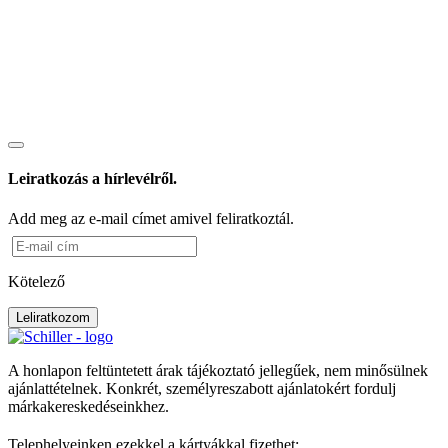
Leiratkozás a hírlevélről.
Add meg az e-mail címet amivel feliratkoztál.
Kötelező
Leliratkozom
A honlapon feltüntetett árak tájékoztató jellegűek, nem minősülnek
ajánlattételnek. Konkrét, személyreszabott ajánlatokért fordulj
márkakereskedéseinkhez.
Telephelyeinken ezekkel a kártyákkal fizethet: