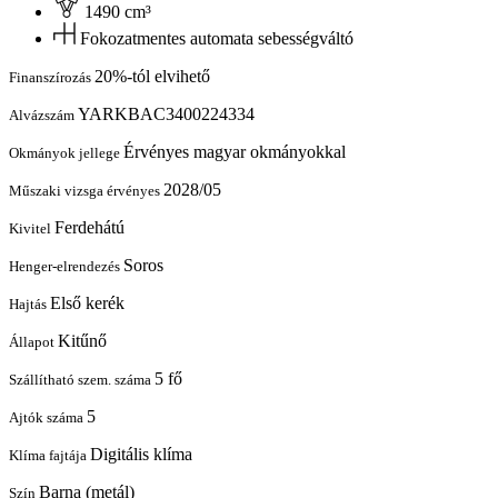
1490 cm³
Fokozatmentes automata sebességváltó
20%-tól elvihető
Finanszírozás
YARKBAC3400224334
Alvázszám
Érvényes magyar okmányokkal
Okmányok jellege
2028/05
Műszaki vizsga érvényes
Ferdehátú
Kivitel
Soros
Henger-elrendezés
Első kerék
Hajtás
Kitűnő
Állapot
5 fő
Szállítható szem. száma
5
Ajtók száma
Digitális klíma
Klíma fajtája
Barna (metál)
Szín