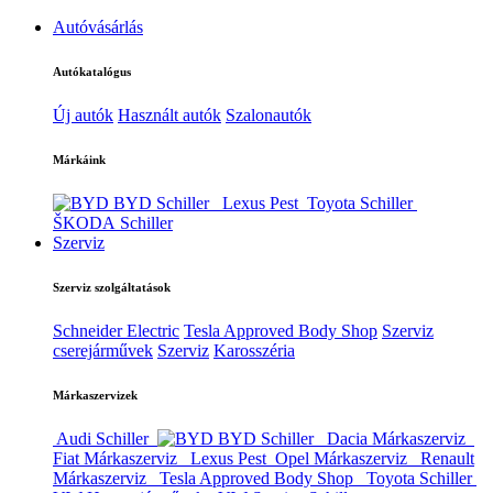
Autóvásárlás
Autókatalógus
Új autók
Használt autók
Szalonautók
Márkáink
BYD Schiller
Lexus Pest
Toyota Schiller
ŠKODA Schiller
Szerviz
Szerviz szolgáltatások
Schneider Electric
Tesla Approved Body Shop
Szerviz
cserejárművek
Szerviz
Karosszéria
Márkaszervizek
Audi Schiller
BYD Schiller
Dacia Márkaszerviz
Fiat Márkaszerviz
Lexus Pest
Opel Márkaszerviz
Renault
Márkaszerviz
Tesla Approved Body Shop
Toyota Schiller