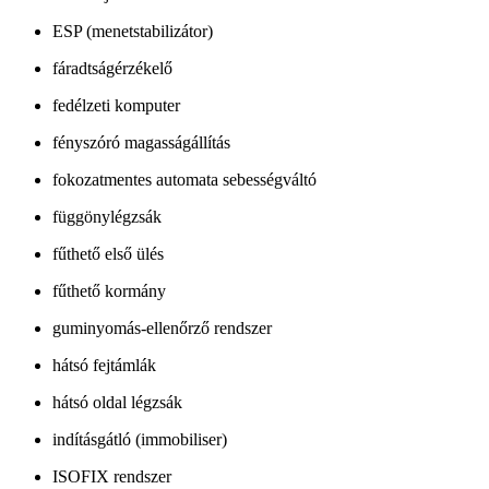
ESP (menetstabilizátor)
fáradtságérzékelő
fedélzeti komputer
fényszóró magasságállítás
fokozatmentes automata sebességváltó
függönylégzsák
fűthető első ülés
fűthető kormány
guminyomás-ellenőrző rendszer
hátsó fejtámlák
hátsó oldal légzsák
indításgátló (immobiliser)
ISOFIX rendszer