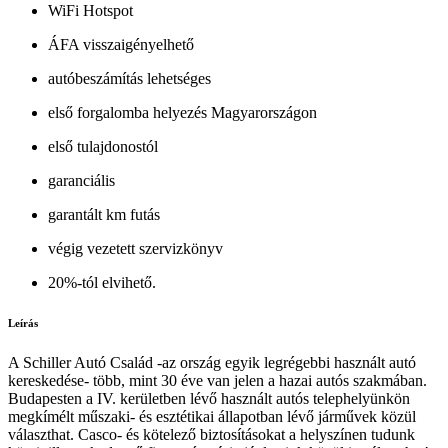
WiFi Hotspot
ÁFA visszaigényelhető
autóbeszámítás lehetséges
első forgalomba helyezés Magyarországon
első tulajdonostól
garanciális
garantált km futás
végig vezetett szervizkönyv
20%-tól elvihető.
Leírás
A Schiller Autó Család -az ország egyik legrégebbi használt autó
kereskedése- több, mint 30 éve van jelen a hazai autós szakmában.
Budapesten a IV. kerületben lévő használt autós telephelyünkön
megkímélt műszaki- és esztétikai állapotban lévő járművek közül
választhat. Casco- és kötelező biztosításokat a helyszínen tudunk