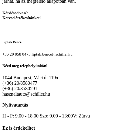
járhat, ha az megfelelő állapotban van.
Kérdésed van?
Keresd értékesítőnket!
Lipták Bence
+36 20 858 0473
liptak.bence@schiller.hu
Nézd meg telephelyünkön!
1044 Budapest, Váci út 119/c
(+36) 20/8580477
(+36) 20/8580591
hasznaltauto@schiller.hu
Nyitvatartás
H - P: 9.00 - 18.00 Szo: 9.00 - 13:00V: Zárva
Ez is érdekelhet