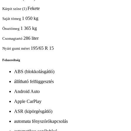
Fekete
Kárpit színe (1)
1 050 kg
Saját tömeg
1 365 kg
Össztömeg
286 liter
Csomagtartó
195/65 R 15
Nyári gumi méret
Felszereltség
ABS (blokkolásgátló)
állítható felfüggesztés
Android Auto
Apple CarPlay
ASR (kipörgésgátló)
automata fényszórókapcsolás