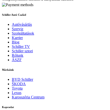
Schiller Autó Család
Autóvásárlás
Szerviz
Szolgáltatások
Karrier
Blog
Schiller TV
Schiller sztori
Rólunk
ÁSZF
Márkáink
BYD Schiller
ŠKODA
Toyota
Lexus
Karosszéria Centrum
Kapcsolat