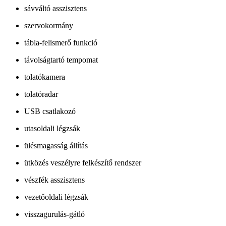
sávváltó asszisztens
szervokormány
tábla-felismerő funkció
távolságtartó tempomat
tolatókamera
tolatóradar
USB csatlakozó
utasoldali légzsák
ülésmagasság állítás
ütközés veszélyre felkészítő rendszer
vészfék asszisztens
vezetőoldali légzsák
visszagurulás-gátló