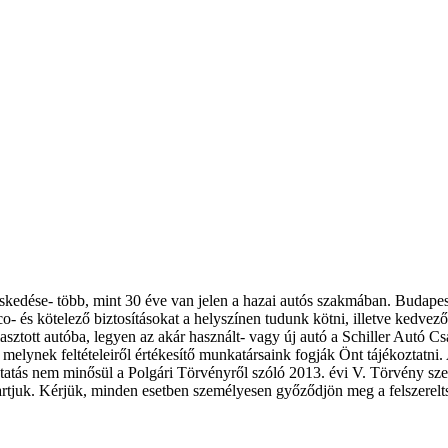
eskedése- több, mint 30 éve van jelen a hazai autós szakmában. Budape
- és kötelező biztosításokat a helyszínen tudunk kötni, illetve kedvező 
asztott autóba, legyen az akár használt- vagy új autó a Schiller Autó 
melynek feltételeiről értékesítő munkatársaink fogják Önt tájékoztatni. 
koztatás nem minősül a Polgári Törvényről szóló 2013. évi V. Törvény szer
ntartjuk. Kérjük, minden esetben személyesen győződjön meg a felszerelt