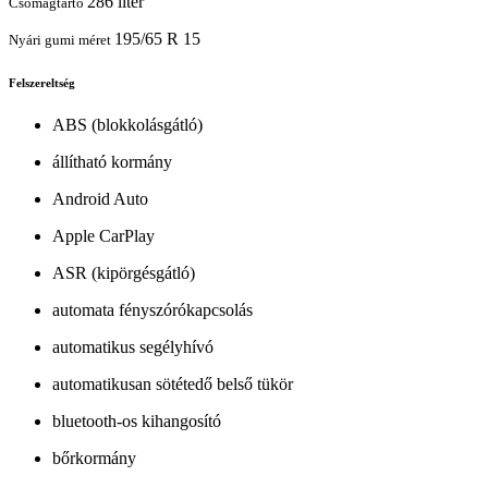
286 liter
Csomagtartó
195/65 R 15
Nyári gumi méret
Felszereltség
ABS (blokkolásgátló)
állítható kormány
Android Auto
Apple CarPlay
ASR (kipörgésgátló)
automata fényszórókapcsolás
automatikus segélyhívó
automatikusan sötétedő belső tükör
bluetooth-os kihangosító
bőrkormány