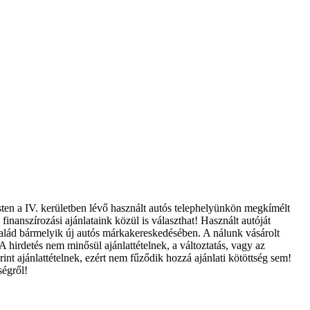
sten a IV. kerületben lévő használt autós telephelyünkön megkímélt
finanszírozási ajánlataink közül is választhat! Használt autóját
Család bármelyik új autós márkakereskedésében. A nálunk vásárolt
A hirdetés nem minősül ajánlattételnek, a változtatás, vagy az
int ajánlattételnek, ezért nem fűződik hozzá ajánlati kötöttség sem!
ségről!