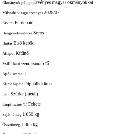
Érvényes magyar okmányokkal
Okmányok jellege
2028/07
Műszaki vizsga érvényes
Ferdehátú
Kivitel
Soros
Henger-elrendezés
Első kerék
Hajtás
Kitűnő
Állapot
5 fő
Szállítható szem. száma
5
Ajtók száma
Digitális klíma
Klíma fajtája
Szürke (metál)
Szín
Fekete
Kárpit színe (1)
1 050 kg
Saját tömeg
1 365 kg
Össztömeg