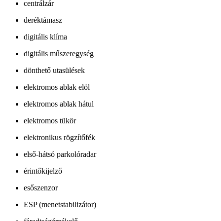
centrálzár
deréktámasz
digitális klíma
digitális műszeregység
dönthető utasülések
elektromos ablak elöl
elektromos ablak hátul
elektromos tükör
elektronikus rögzítőfék
első-hátsó parkolóradar
érintőkijelző
esőszenzor
ESP (menetstabilizátor)