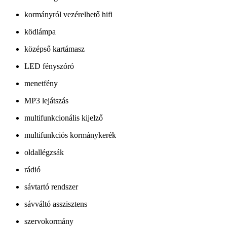
kormányról vezérelhető hifi
ködlámpa
középső kartámasz
LED fényszóró
menetfény
MP3 lejátszás
multifunkcionális kijelző
multifunkciós kormánykerék
oldallégzsák
rádió
sávtartó rendszer
sávváltó asszisztens
szervokormány