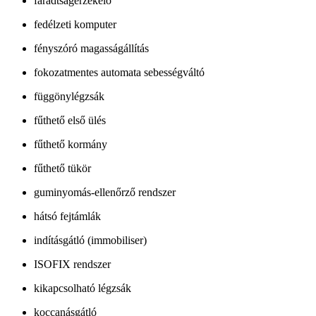
fáradtságérzékelő
fedélzeti komputer
fényszóró magasságállítás
fokozatmentes automata sebességváltó
függönylégzsák
fűthető első ülés
fűthető kormány
fűthető tükör
guminyomás-ellenőrző rendszer
hátsó fejtámlák
indításgátló (immobiliser)
ISOFIX rendszer
kikapcsolható légzsák
koccanásgátló