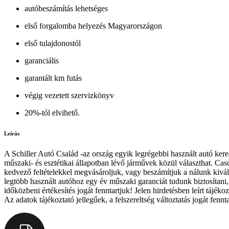
autóbeszámítás lehetséges
első forgalomba helyezés Magyarországon
első tulajdonostól
garanciális
garantált km futás
végig vezetett szervizkönyv
20%-tól elvihető.
Leírás
A Schiller Autó Család -az ország egyik legrégebbi használt autó ker
műszaki- és esztétikai állapotban lévő járművek közül választhat. Casco
kedvező feltételekkel megvásároljuk, vagy beszámítjuk a nálunk kivál
legtöbb használt autóhoz egy év műszaki garanciát tudunk biztosítani, 
időközbeni értékesítés jogát fenntartjuk! Jelen hirdetésben leírt tájé
Az adatok tájékoztató jellegűek, a felszereltség változtatás jogát fen