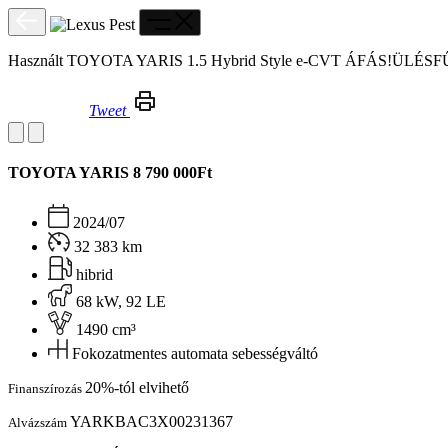
Használt TOYOTA YARIS 1.5 Hybrid Style e-CVT ÁFÁS!Ü
Tweet
Használt TOYOTA YARIS 1.5 Hybrid Style e-CVT ÁFÁS!ÜLÉSFŰTÉS!KORMÁNYFŰTÉS!
TOYOTA YARIS
8 790 000Ft
2024/07
32 383 km
hibrid
68 kW, 92 LE
1490 cm³
Fokozatmentes automata sebességváltó
20%-tól elvihető
Finanszírozás
YARKBAC3X00231367
Alvázszám