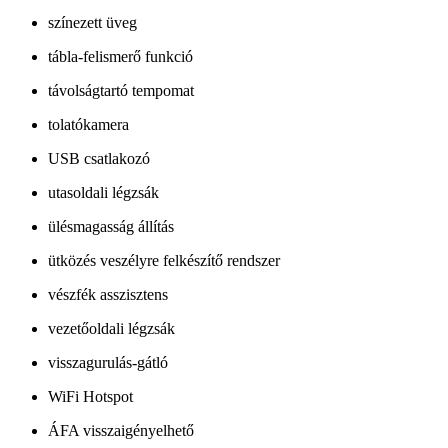
színezett üveg
tábla-felismerő funkció
távolságtartó tempomat
tolatókamera
USB csatlakozó
utasoldali légzsák
ülésmagasság állítás
ütközés veszélyre felkészítő rendszer
vészfék asszisztens
vezetőoldali légzsák
visszagurulás-gátló
WiFi Hotspot
ÁFA visszaigényelhető