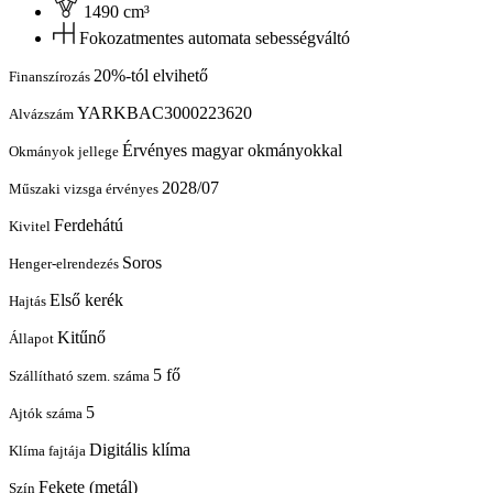
1490 cm³
Fokozatmentes automata sebességváltó
20%-tól elvihető
Finanszírozás
YARKBAC3000223620
Alvázszám
Érvényes magyar okmányokkal
Okmányok jellege
2028/07
Műszaki vizsga érvényes
Ferdehátú
Kivitel
Soros
Henger-elrendezés
Első kerék
Hajtás
Kitűnő
Állapot
5 fő
Szállítható szem. száma
5
Ajtók száma
Digitális klíma
Klíma fajtája
Fekete (metál)
Szín