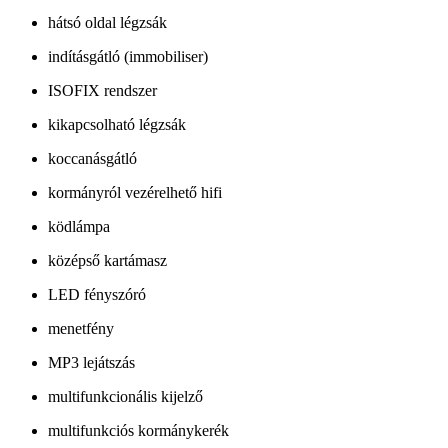
hátsó oldal légzsák
indításgátló (immobiliser)
ISOFIX rendszer
kikapcsolható légzsák
koccanásgátló
kormányról vezérelhető hifi
ködlámpa
középső kartámasz
LED fényszóró
menetfény
MP3 lejátszás
multifunkcionális kijelző
multifunkciós kormánykerék