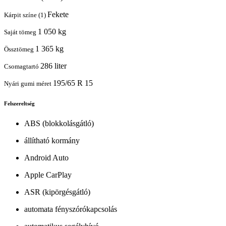
Fekete
Kárpit színe (1)
1 050 kg
Saját tömeg
1 365 kg
Össztömeg
286 liter
Csomagtartó
195/65 R 15
Nyári gumi méret
Felszereltség
ABS (blokkolásgátló)
állítható kormány
Android Auto
Apple CarPlay
ASR (kipörgésgátló)
automata fényszórókapcsolás