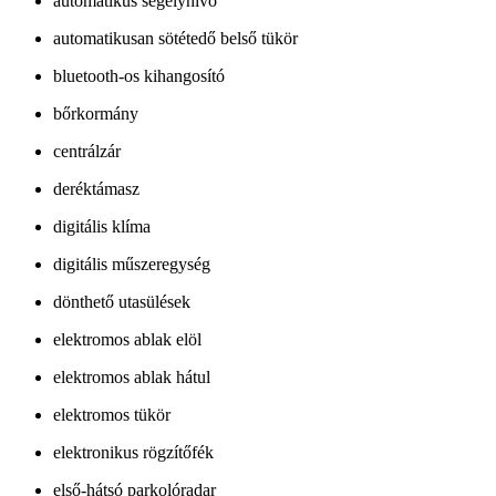
automatikus segélyhívó
automatikusan sötétedő belső tükör
bluetooth-os kihangosító
bőrkormány
centrálzár
deréktámasz
digitális klíma
digitális műszeregység
dönthető utasülések
elektromos ablak elöl
elektromos ablak hátul
elektromos tükör
elektronikus rögzítőfék
első-hátsó parkolóradar