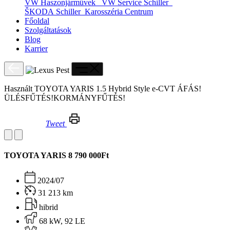
VW Haszonjárművek
VW Service Schiller
ŠKODA Schiller
Karosszéria Centrum
Főoldal
Szolgáltatások
Blog
Karrier
Használt TOYOTA YARIS 1.5 Hybrid Style e-CVT ÁFÁS!
ÜLÉSFŰTÉS!KORMÁNYFŰTÉS!
Tweet
Használt TOYOTA YARIS 1.5 Hybrid Style e-CVT ÁFÁS!ÜLÉSFŰTÉS!KORMÁNYFŰTÉS!
TOYOTA YARIS
8 790 000Ft
2024/07
31 213 km
hibrid
68 kW, 92 LE