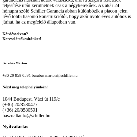
teljesítése után kerülhetnek csak a négykerekűek. Az akár 24
hónapra szóló Schiller Garancia abban különbözik a piacon jelen
lévő többi hasonló konstrukciótól, hogy akár nyolc éves autóhoz is
járhat, ha az megfelelő állapotban van.
Kérdésed van?
Keresd értékesítőnket!
Barabás Márton
+36 20 858 0591
barabas.marton@schiller.hu
Nézd meg telephelyünkön!
1044 Budapest, Váci út 119/c
(+36) 20/8580477
(+36) 20/8580591
hasznaltauto@schiller.hu
Nyitvatartás