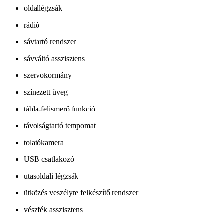
oldallégzsák
rádió
sávtartó rendszer
sávváltó asszisztens
szervokormány
színezett üveg
tábla-felismerő funkció
távolságtartó tempomat
tolatókamera
USB csatlakozó
utasoldali légzsák
ütközés veszélyre felkészítő rendszer
vészfék asszisztens