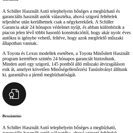
A Schiller Használt Autó telephelyein bőséges a megbízható és
garanciális használt autók választéka, ahová szigorú feltételek
teljesítése után kerülhetnek csak a négykerekűek. A Schiller
Garancia akár 24 hónapos védelmet nyújt, és abban különbözik a
piacon jelen lévő többi hasonló konstrukciótól, hogy akár nyolc éves
autókra is igénybe vehető, feltéve, hogy azok megfelelő műszaki
állapotban vannak.
A Toyota és Lexus modellek esetében, a Toyota Minősített Használt
program keretében szintén 24 hónapos garanciát biztosítunk.
Minden autó egy szigorú, 145 pontból álló műszaki átvizsgáláson
esik át, amelyet követően Minőségellenőrzési Tanúsítványt állítunk
ki, garantálva a jármű megbízhatóságát.
Beszámítás
A Schiller Használt Autó telephelyein bőséges a megbízható,
garanciális használt autók választéka, ahová szigorú feltételek