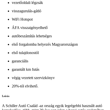
vezetőoldali légzsák
visszagurulás-gátló
WiFi Hotspot
ÁFA visszaigényelhető
autóbeszámítás lehetséges
első forgalomba helyezés Magyarországon
első tulajdonostól
garanciális
garantált km futás
végig vezetett szervizkönyv
20%-tól elvihető.
Leírás
A Schiller Autó Család -az ország egyik legrégebbi használt autó