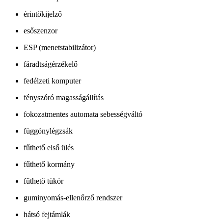
érintőkijelző
esőszenzor
ESP (menetstabilizátor)
fáradtságérzékelő
fedélzeti komputer
fényszóró magasságállítás
fokozatmentes automata sebességváltó
függönylégzsák
fűthető első ülés
fűthető kormány
fűthető tükör
guminyomás-ellenőrző rendszer
hátsó fejtámlák