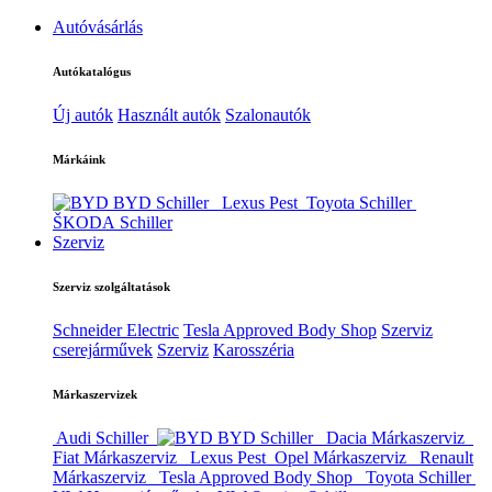
Autóvásárlás
Autókatalógus
Új autók
Használt autók
Szalonautók
Márkáink
BYD Schiller
Lexus Pest
Toyota Schiller
ŠKODA Schiller
Szerviz
Szerviz szolgáltatások
Schneider Electric
Tesla Approved Body Shop
Szerviz
cserejárművek
Szerviz
Karosszéria
Márkaszervizek
Audi Schiller
BYD Schiller
Dacia Márkaszerviz
Fiat Márkaszerviz
Lexus Pest
Opel Márkaszerviz
Renault
Márkaszerviz
Tesla Approved Body Shop
Toyota Schiller