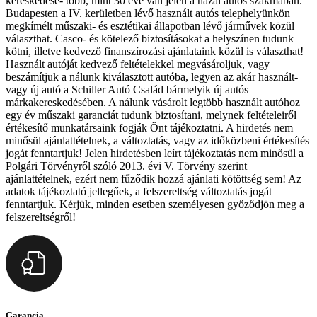
kereskedése- több, mint 30 éve van jelen a hazai autós szakmában.
Budapesten a IV. kerületben lévő használt autós telephelyünkön
megkímélt műszaki- és esztétikai állapotban lévő járművek közül
választhat. Casco- és kötelező biztosításokat a helyszínen tudunk
kötni, illetve kedvező finanszírozási ajánlataink közül is választhat!
Használt autóját kedvező feltételekkel megvásároljuk, vagy
beszámítjuk a nálunk kiválasztott autóba, legyen az akár használt-
vagy új autó a Schiller Autó Család bármelyik új autós
márkakereskedésében. A nálunk vásárolt legtöbb használt autóhoz
egy év műszaki garanciát tudunk biztosítani, melynek feltételeiről
értékesítő munkatársaink fogják Önt tájékoztatni. A hirdetés nem
minősül ajánlattételnek, a változtatás, vagy az időközbeni értékesítés
jogát fenntartjuk! Jelen hirdetésben leírt tájékoztatás nem minősül a
Polgári Törvényről szóló 2013. évi V. Törvény szerint
ajánlattételnek, ezért nem fűződik hozzá ajánlati kötöttség sem! Az
adatok tájékoztató jellegűek, a felszereltség változtatás jogát
fenntartjuk. Kérjük, minden esetben személyesen győződjön meg a
felszereltségről!
Garancia