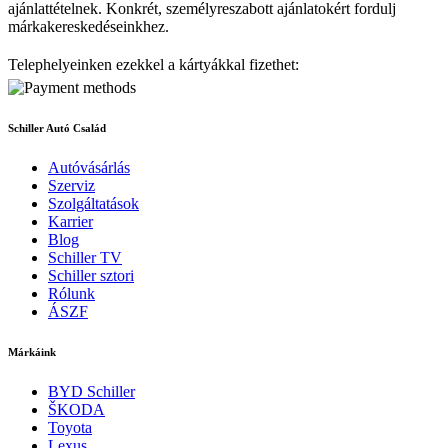
ajánlattételnek. Konkrét, személyreszabott ajánlatokért fordulj
márkakereskedéseinkhez.
Telephelyeinken ezekkel a kártyákkal fizethet:
Schiller Autó Család
Autóvásárlás
Szerviz
Szolgáltatások
Karrier
Blog
Schiller TV
Schiller sztori
Rólunk
ÁSZF
Márkáink
BYD Schiller
ŠKODA
Toyota
Lexus