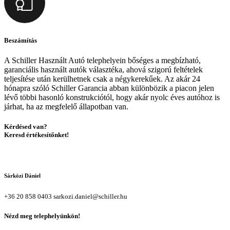
Beszámítás
A Schiller Használt Autó telephelyein bőséges a megbízható,
garanciális használt autók választéka, ahová szigorú feltételek
teljesítése után kerülhetnek csak a négykerekűek. Az akár 24
hónapra szóló Schiller Garancia abban különbözik a piacon jelen
lévő többi hasonló konstrukciótól, hogy akár nyolc éves autóhoz is
járhat, ha az megfelelő állapotban van.
Kérdésed van?
Keresd értékesítőnket!
Sárközi Dániel
+36 20 858 0403
sarkozi.daniel@schiller.hu
Nézd meg telephelyünkön!