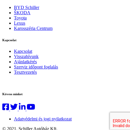
BYD Schiller
ŠKODA
Toyota
Lexus
Karosszéria Centrum
Kapcsolat
Kapcsolat
Visszahívunk
Ajánlatkérés
Szerviz időpont foglalás
Tesztvezetés
Kövess minket
Adatvédelmi és jogi nyilatkozat
© 2021. Schiller Autóház Kft.