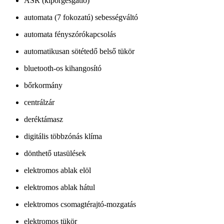
ASR (kipörgésgátló)
automata (7 fokozatú) sebességváltó
automata fényszórókapcsolás
automatikusan sötétedő belső tükör
bluetooth-os kihangosító
bőrkormány
centrálzár
deréktámasz
digitális többzónás klíma
dönthető utasülések
elektromos ablak elöl
elektromos ablak hátul
elektromos csomagtérajtó-mozgatás
elektromos tükör