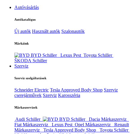
Autóvásárlás
Autókatalógus
Új autók
Használt autók
Szalonautók
Márkáink
BYD Schiller
Lexus Pest
Toyota Schiller
ŠKODA Schiller
Szerviz
Szerviz szolgáltatások
Schneider Electric
Tesla Approved Body Shop
Szerviz
cserejárművek
Szerviz
Karosszéria
Márkaszervizek
Audi Schiller
BYD Schiller
Dacia Márkaszerviz
Fiat Márkaszerviz
Lexus Pest
Opel Márkaszerviz
Renault
Márkaszerviz
Tesla Approved Body Shop
Toyota Schiller