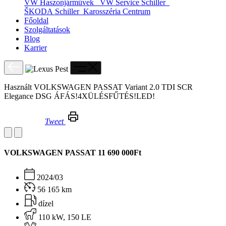
VW Haszonjárművek
VW Service Schiller
ŠKODA Schiller
Karosszéria Centrum
Főoldal
Szolgáltatások
Blog
Karrier
Használt VOLKSWAGEN PASSAT Variant 2.0 TDI SCR
Elegance DSG ÁFÁS!4XÜLÉSFŰTÉS!LED!
Tweet
Használt VOLKSWAGEN PASSAT Variant 2.0 TDI SCR Elegance DSG ÁFÁS!4XÜLÉSFŰTÉS!LED!
VOLKSWAGEN PASSAT
11 690 000Ft
2024/03
56 165 km
dízel
110 kW, 150 LE