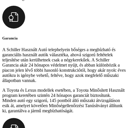
Garancia
A Schiller Használt Autó telephelyein bőséges a megbízható és
garanciális használt autók választéka, ahová szigorú feltételek
teljesítése után kerülhetnek csak a négykerekűek. A Schiller
Garancia akár 24 hónapos védelmet nyújt, és abban különbözik a
piacon jelen lévő többi hasonló konstrukciótól, hogy akár nyolc éves
autókra is igénybe vehető, feltéve, hogy azok megfelelő műszaki
állapotban vannak.
A Toyota és Lexus modellek esetében, a Toyota Minősített Használt
program keretében szintén 24 hónapos garanciát biztosítunk.
Minden autó egy szigorú, 145 pontból álló műszaki átvizsgáláson
esik át, amelyet követően Minőségellenőrzési Tanúsítványt állítunk
ki, garantálva a jármű megbízhatóságát.