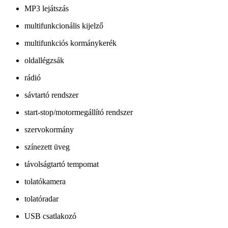
MP3 lejátszás
multifunkcionális kijelző
multifunkciós kormánykerék
oldallégzsák
rádió
sávtartó rendszer
start-stop/motormegállító rendszer
szervokormány
színezett üveg
távolságtartó tempomat
tolatókamera
tolatóradar
USB csatlakozó