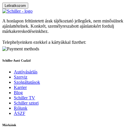
Leliratkozom
A honlapon feltüntetett árak tájékoztató jellegűek, nem minősülnek
ajánlattételnek. Konkrét, személyreszabott ajánlatokért fordulj
márkakereskedéseinkhez.
Telephelyeinken ezekkel a kártyákkal fizethet:
Schiller Autó Család
Autóvásárlás
Szerviz
Szolgáltatások
Karrier
Blog
Schiller TV
Schiller sztori
Rólunk
ÁSZF
Márkáink