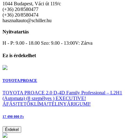
1044 Budapest, Váci út 119/c
(+36) 20/8580477
(+36) 20/8580474
hasznaltauto@schiller.hu
Nyitvatartás
H - P: 9.00 - 18.00 Szo: 9.00 - 13:00V: Zárva
Ez is érdekelhet
TOYOTA PROACE
TOYOTA PROACE 2.0 D-4D Family Professional – L2H1
(Automata) (8 személyes ) EXECUTIVE!
ÁFÁS!TETŐKLÍMA!TÉLINYÁRIGUMI!
17 490 000 Ft
Érdekel