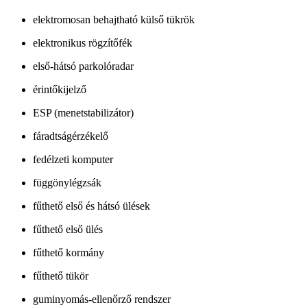
elektromosan behajtható külső tükrök
elektronikus rögzítőfék
első-hátsó parkolóradar
érintőkijelző
ESP (menetstabilizátor)
fáradtságérzékelő
fedélzeti komputer
függönylégzsák
fűthető első és hátsó ülések
fűthető első ülés
fűthető kormány
fűthető tükör
guminyomás-ellenőrző rendszer