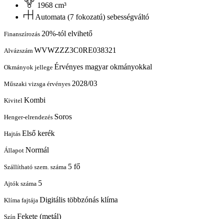
1968 cm³
Automata (7 fokozatú) sebességváltó
20%-tól elvihető
Finanszírozás
WVWZZZ3C0RE038321
Alvázszám
Érvényes magyar okmányokkal
Okmányok jellege
2028/03
Műszaki vizsga érvényes
Kombi
Kivitel
Soros
Henger-elrendezés
Első kerék
Hajtás
Normál
Állapot
5 fő
Szállítható szem. száma
5
Ajtók száma
Digitális többzónás klíma
Klíma fajtája
Fekete (metál)
Szín