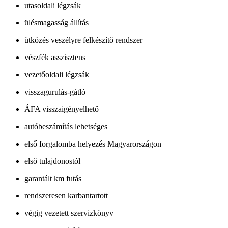
utasoldali légzsák
ülésmagasság állítás
ütközés veszélyre felkészítő rendszer
vészfék asszisztens
vezetőoldali légzsák
visszagurulás-gátló
ÁFA visszaigényelhető
autóbeszámítás lehetséges
első forgalomba helyezés Magyarországon
első tulajdonostól
garantált km futás
rendszeresen karbantartott
végig vezetett szervizkönyv