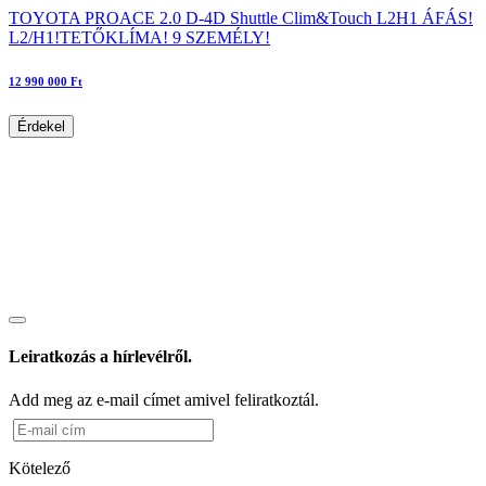
TOYOTA PROACE 2.0 D-4D Shuttle Clim&Touch L2H1 ÁFÁS!
L2/H1!TETŐKLÍMA! 9 SZEMÉLY!
12 990 000 Ft
Érdekel
Leiratkozás a hírlevélről.
Add meg az e-mail címet amivel feliratkoztál.
Kötelező