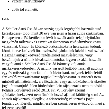
vezetett szervizkönyv
20%-tól elvihető.
Leírás
A Schiller Autó Család -az ország egyik legrégebbi használt autó
kereskedése- több, mint 30 éve van jelen a hazai autós szakmában.
Budapesten a IV. kerületben lévő használt autós telephelyünkön
megkímélt műszaki- és esztétikai állapotban lévő járművek közül
választhat. Casco- és kötelező biztosításokat a helyszínen tudunk
kötni, illetve kedvező finanszírozási ajánlataink közül is választhat!
Használt autóját kedvező feltételekkel megvásároljuk, vagy
beszámítjuk a nálunk kiválasztott autóba, legyen az akár használt-
vagy új autó a Schiller Autó Család bármelyik új autós
márkakereskedésében. A nálunk vásárolt legtöbb használt autóhoz
egy év műszaki garanciát tudunk biztosítani, melynek feltételeiről
értékesítő munkatársaink fogják Önt tájékoztatni. A hirdetés nem
minősül ajánlattételnek, a változtatás, vagy az időközbeni értékesítés
jogát fenntartjuk! Jelen hirdetésben leírt tájékoztatás nem minősül a
Polgári Törvényről szóló 2013. évi V. Törvény szerint
ajánlattételnek, ezért nem fűződik hozzá ajánlati kötöttség sem! Az
adatok tájékoztató jellegűek, a felszereltség változtatás jogát
fenntartjuk. Kérjük, minden esetben személyesen győződjön meg a
felszereltségről!