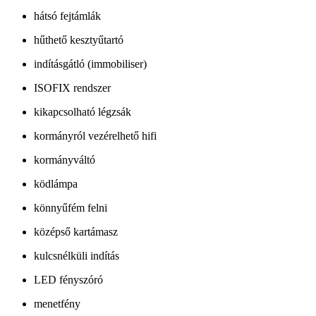
hátsó fejtámlák
hűthető kesztyűtartó
indításgátló (immobiliser)
ISOFIX rendszer
kikapcsolható légzsák
kormányról vezérelhető hifi
kormányváltó
ködlámpa
könnyűfém felni
középső kartámasz
kulcsnélküli indítás
LED fényszóró
menetfény