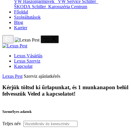
VW Haszonjárművek
VW Service Schiller
ŠKODA Schiller
Karosszéria Centrum
Főoldal
Szolgáltatások
Blog
Karrier
Lexus Vásárlás
Lexus Szerviz
Kapcsolat
Lexus Pest
Szerviz ajánlatkérés
Kérjük töltsd ki űrlapunkat, és 1 munkanapon belül
felvesszük Veled a kapcsolatot!
Viste tus Apuestas con el Estilo de
Személyes adatok
PlayUZU Mexicano!
Teljes név