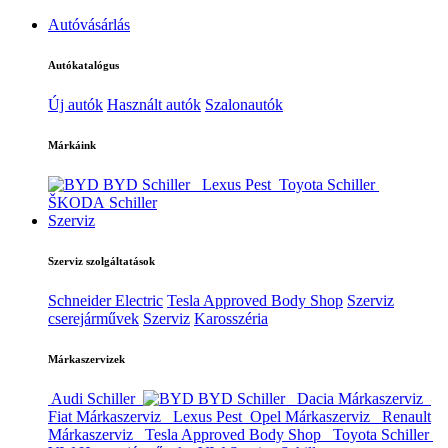
Autóvásárlás
Autókatalógus
Új autók
Használt autók
Szalonautók
Márkáink
BYD Schiller
Lexus Pest
Toyota Schiller
ŠKODA Schiller
Szerviz
Szerviz szolgáltatások
Schneider Electric
Tesla Approved Body Shop
Szerviz
cserejárművek
Szerviz
Karosszéria
Márkaszervizek
Audi Schiller
BYD Schiller
Dacia Márkaszerviz
Fiat Márkaszerviz
Lexus Pest
Opel Márkaszerviz
Renault
Márkaszerviz
Tesla Approved Body Shop
Toyota Schiller