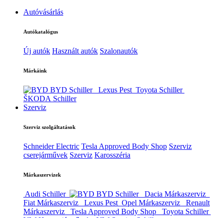
Autóvásárlás
Autókatalógus
Új autók
Használt autók
Szalonautók
Márkáink
BYD Schiller
Lexus Pest
Toyota Schiller
ŠKODA Schiller
Szerviz
Szerviz szolgáltatások
Schneider Electric
Tesla Approved Body Shop
Szerviz
cserejárművek
Szerviz
Karosszéria
Márkaszervizek
Audi Schiller
BYD Schiller
Dacia Márkaszerviz
Fiat Márkaszerviz
Lexus Pest
Opel Márkaszerviz
Renault
Márkaszerviz
Tesla Approved Body Shop
Toyota Schiller