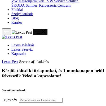
VW Haszonjárművek
VW Service Schiller
ŠKODA Schiller
Karosszéria Centrum
Főoldal
Szolgáltatások
Blog
Karrier
Lexus Vásárlás
Lexus Szerviz
Kapcsolat
Lexus Pest
Szerviz ajánlatkérés
Kérjük töltsd ki űrlapunkat, és 1 munkanapon belül
felvesszük Veled a kapcsolatot!
Viste tus Apuestas con el Estilo de
Személyes adatok
PlayUZU Mexicano!
Teljes név