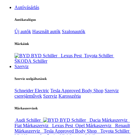
Autóvásárlás
Autókatalógus
Új autók
Használt autók
Szalonautók
Márkáink
BYD Schiller
Lexus Pest
Toyota Schiller
ŠKODA Schiller
Szerviz
Szerviz szolgáltatások
Schneider Electric
Tesla Approved Body Shop
Szerviz
cserejárművek
Szerviz
Karosszéria
Márkaszervizek
Audi Schiller
BYD Schiller
Dacia Márkaszerviz
Fiat Márkaszerviz
Lexus Pest
Opel Márkaszerviz
Renault
Márkaszerviz
Tesla Approved Body Shop
Toyota Schiller