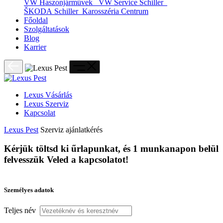
VW Haszonjárművek
VW Service Schiller
ŠKODA Schiller
Karosszéria Centrum
Főoldal
Szolgáltatások
Blog
Karrier
Lexus Vásárlás
Lexus Szerviz
Kapcsolat
Lexus Pest
Szerviz ajánlatkérés
Kérjük töltsd ki űrlapunkat, és 1 munkanapon belül
felvesszük Veled a kapcsolatot!
Viste tus Apuestas con el Estilo de
Személyes adatok
PlayUZU Mexicano!
Teljes név