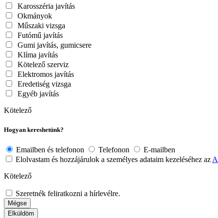
En PlayUZU, la seguridad y la confidencialidad son de suma importanc
Karosszéria javítás
línea. Además, PlayUZU cuenta con un equipo de atención al cliente ded
Okmányok
de cualquier problema.
Műszaki vizsga
Futómű javítás
Las tendencias de moda que dominan el m
Gumi javítás, gumicsere
Klíma javítás
Viste tus apuestas con el estilo de PlayUZU Mexicano y vive la emoc
Kötelező szerviz
emoción. Desde las clásicas máquinas tragamonedas hasta los emociona
Elektromos javítás
Eredetiség vizsga
Nuestro casino en línea se destaca por su estilo mexicano auténtico y 
Egyéb javítás
PlayUZU nos preocupamos por brindarte la mejor experiencia de juego 
de la semana.
Kötelező
No importa si eres un jugador experimentado o si estás comenzando e
promociones exclusivas que te permitirán maximizar tus ganancias y 
Hogyan kereshetünk?
Cómo incorporar el estilo de PlayUZU Me
Emailben és telefonon
Telefonon
E-mailben
Elolvastam és hozzájárulok a személyes adataim kezeléséhez az
A
Viste tus apuestas con el estilo de PlayUZU Mexicano. En PlayUZU, e
Kötelező
combina la emoción del juego con el auténtico estilo mexicano. Nuest
selección de juegos de casino en línea, desde las clásicas tragamone
Szeretnék feliratkozni a hírlevélre.
En PlayUZU, nos enorgullece ofrecer a nuestros jugadores mexicanos u
Mégse
sus juegos favoritos. Además, recompensamos a nuestros jugadores c
Elküldöm