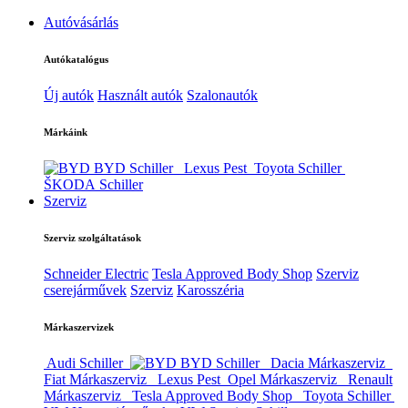
Autóvásárlás
Autókatalógus
Új autók
Használt autók
Szalonautók
Márkáink
BYD Schiller
Lexus Pest
Toyota Schiller
ŠKODA Schiller
Szerviz
Szerviz szolgáltatások
Schneider Electric
Tesla Approved Body Shop
Szerviz
cserejárművek
Szerviz
Karosszéria
Márkaszervizek
Audi Schiller
BYD Schiller
Dacia Márkaszerviz
Fiat Márkaszerviz
Lexus Pest
Opel Márkaszerviz
Renault
Márkaszerviz
Tesla Approved Body Shop
Toyota Schiller