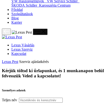
VW Haszonjárművek
VW Service Schiller
ŠKODA Schiller
Karosszéria Centrum
Főoldal
Szolgáltatások
Blog
Karrier
Lexus Vásárlás
Lexus Szerviz
Kapcsolat
Lexus Pest
Szerviz ajánlatkérés
Kérjük töltsd ki űrlapunkat, és 1 munkanapon belül
felvesszük Veled a kapcsolatot!
Viste tus Apuestas con el Estilo de
Személyes adatok
PlayUZU Mexicano!
Teljes név