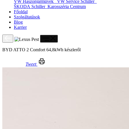
VW Haszonjárművek
VW Service Schiller
ŠKODA Schiller
Karosszéria Centrum
Főoldal
Szolgáltatások
Blog
Karrier
BYD ATTO 2 Comfort 64,8kWh készleről
Tweet
BYD ATTO 2 Comfort 64,8kWh készleről