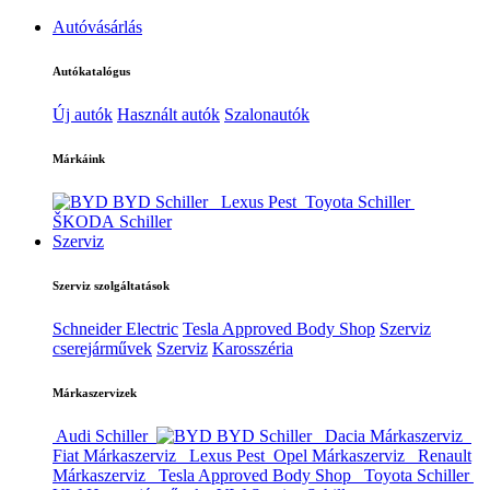
Autóvásárlás
Autókatalógus
Új autók
Használt autók
Szalonautók
Márkáink
BYD Schiller
Lexus Pest
Toyota Schiller
ŠKODA Schiller
Szerviz
Szerviz szolgáltatások
Schneider Electric
Tesla Approved Body Shop
Szerviz
cserejárművek
Szerviz
Karosszéria
Márkaszervizek
Audi Schiller
BYD Schiller
Dacia Márkaszerviz
Fiat Márkaszerviz
Lexus Pest
Opel Márkaszerviz
Renault
Márkaszerviz
Tesla Approved Body Shop
Toyota Schiller