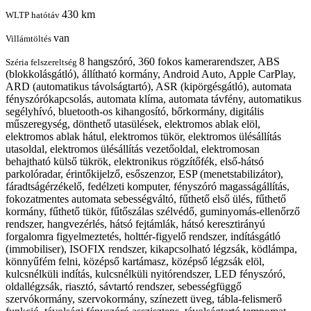
430 km
WLTP hatótáv
van
Villámtöltés
8 hangszóró, 360 fokos kamerarendszer, ABS
Széria felszereltség
(blokkolásgátló), állítható kormány, Android Auto, Apple CarPlay,
ARD (automatikus távolságtartó), ASR (kipörgésgátló), automata
fényszórókapcsolás, automata klíma, automata távfény, automatikus
segélyhívó, bluetooth-os kihangosító, bőrkormány, digitális
műszeregység, dönthető utasülések, elektromos ablak elöl,
elektromos ablak hátul, elektromos tükör, elektromos ülésállítás
utasoldal, elektromos ülésállítás vezetőoldal, elektromosan
behajtható külső tükrök, elektronikus rögzítőfék, első-hátsó
parkolóradar, érintőkijelző, esőszenzor, ESP (menetstabilizátor),
fáradtságérzékelő, fedélzeti komputer, fényszóró magasságállítás,
fokozatmentes automata sebességváltó, fűthető első ülés, fűthető
kormány, fűthető tükör, fűtőszálas szélvédő, guminyomás-ellenőrző
rendszer, hangvezérlés, hátsó fejtámlák, hátsó keresztirányú
forgalomra figyelmeztetés, holttér-figyelő rendszer, indításgátló
(immobiliser), ISOFIX rendszer, kikapcsolható légzsák, ködlámpa,
könnyűfém felni, középső kartámasz, középső légzsák elöl,
kulcsnélküli indítás, kulcsnélküli nyitórendszer, LED fényszóró,
oldallégzsák, riasztó, sávtartó rendszer, sebességfüggő
szervókormány, szervokormány, színezett üveg, tábla-felismerő