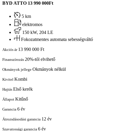
BYD ATTO
13 990 000Ft
5 km
elektromos
150 kW, 204 LE
Fokozatmentes automata sebességváltó
13 990 000 Ft
Akciós ár
20%-tól elvihető
Finanszírozás
Okmányok nélkül
Okmányok jellege
Kombi
Kivitel
Első kerék
Hajtás
Kitűnő
Állapot
6 év
Garancia
12 év
Átrozsdásodási garancia
6 év
Szavatossági garancia