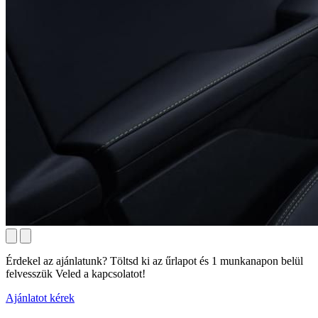
Érdekel az ajánlatunk? Töltsd ki az űrlapot és 1 munkanapon belül
felvesszük Veled a kapcsolatot!
Ajánlatot kérek