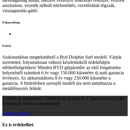
ülésmagasság állítás, ütközés veszélyre felkészítő rendszer, vészfék
asszisztens, vezeték nélküli telefontöltés, vezetőoldali légzsák,
visszagurulás-gátló.
Felszereltség
Leírás
Szalonunkban megtekinthető a Byd Dolphin Surf modell. Várjuk
szeretettel, folyamatosan változó készletünkről érdeklődjön
elérhetőségeinken! Minden BYD gépjárműre az első forgalomba
helyezéstől számított 6 év vagy 150.000 kilométer új autó garancia
érvényes. Az akkumulátorra 8 év vagy 250.000 kilométer a
garancia. A hirdetésben szereplő modell ára nem tartalmazza a
metálfényezés felárát.
Érdekel az ajánlatunk? Töltsd ki az űrlapot és 1 munkanapon belül
felvesszük Veled a kapcsolatot!
Ajánlatot kérek
Ez is érdekelhet