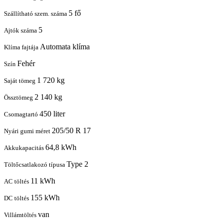
5 fő
Szállítható szem. száma
5
Ajtók száma
Automata klíma
Klíma fajtája
Fehér
Szín
1 720 kg
Saját tömeg
2 140 kg
Össztömeg
450 liter
Csomagtartó
205/50 R 17
Nyári gumi méret
64,8 kWh
Akkukapacitás
Type 2
Töltőcsatlakozó típusa
11 kWh
AC töltés
155 kWh
DC töltés
van
Villámtöltés