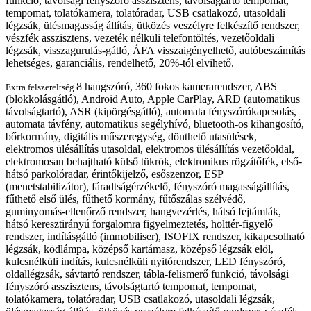
funkció, távolsági fényszóró asszisztens, távolságtartó tempomat,
tempomat, tolatókamera, tolatóradar, USB csatlakozó, utasoldali
légzsák, ülésmagasság állítás, ütközés veszélyre felkészítő rendszer,
vészfék asszisztens, vezeték nélküli telefontöltés, vezetőoldali
légzsák, visszagurulás-gátló, ÁFA visszaigényelhető, autóbeszámítás
lehetséges, garanciális, rendelhető, 20%-tól elvihető.
8 hangszóró, 360 fokos kamerarendszer, ABS
Extra felszereltség
(blokkolásgátló), Android Auto, Apple CarPlay, ARD (automatikus
távolságtartó), ASR (kipörgésgátló), automata fényszórókapcsolás,
automata távfény, automatikus segélyhívó, bluetooth-os kihangosító,
bőrkormány, digitális műszeregység, dönthető utasülések,
elektromos ülésállítás utasoldal, elektromos ülésállítás vezetőoldal,
elektromosan behajtható külső tükrök, elektronikus rögzítőfék, első-
hátsó parkolóradar, érintőkijelző, esőszenzor, ESP
(menetstabilizátor), fáradtságérzékelő, fényszóró magasságállítás,
fűthető első ülés, fűthető kormány, fűtőszálas szélvédő,
guminyomás-ellenőrző rendszer, hangvezérlés, hátsó fejtámlák,
hátsó keresztirányú forgalomra figyelmeztetés, holttér-figyelő
rendszer, indításgátló (immobiliser), ISOFIX rendszer, kikapcsolható
légzsák, ködlámpa, középső kartámasz, középső légzsák elöl,
kulcsnélküli indítás, kulcsnélküli nyitórendszer, LED fényszóró,
oldallégzsák, sávtartó rendszer, tábla-felismerő funkció, távolsági
fényszóró asszisztens, távolságtartó tempomat, tempomat,
tolatókamera, tolatóradar, USB csatlakozó, utasoldali légzsák,