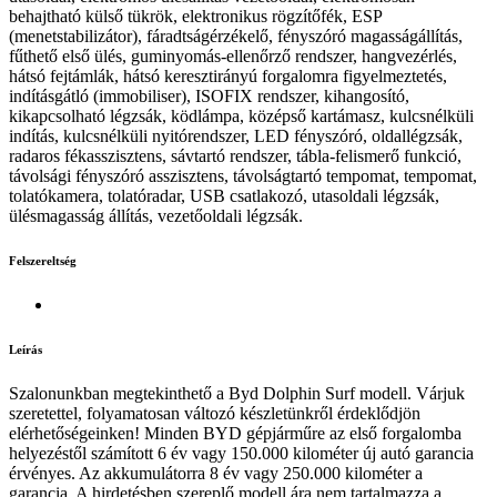
behajtható külső tükrök, elektronikus rögzítőfék, ESP
(menetstabilizátor), fáradtságérzékelő, fényszóró magasságállítás,
fűthető első ülés, guminyomás-ellenőrző rendszer, hangvezérlés,
hátsó fejtámlák, hátsó keresztirányú forgalomra figyelmeztetés,
indításgátló (immobiliser), ISOFIX rendszer, kihangosító,
kikapcsolható légzsák, ködlámpa, középső kartámasz, kulcsnélküli
indítás, kulcsnélküli nyitórendszer, LED fényszóró, oldallégzsák,
radaros fékasszisztens, sávtartó rendszer, tábla-felismerő funkció,
távolsági fényszóró asszisztens, távolságtartó tempomat, tempomat,
tolatókamera, tolatóradar, USB csatlakozó, utasoldali légzsák,
ülésmagasság állítás, vezetőoldali légzsák.
Felszereltség
Leírás
Szalonunkban megtekinthető a Byd Dolphin Surf modell. Várjuk
szeretettel, folyamatosan változó készletünkről érdeklődjön
elérhetőségeinken! Minden BYD gépjárműre az első forgalomba
helyezéstől számított 6 év vagy 150.000 kilométer új autó garancia
érvényes. Az akkumulátorra 8 év vagy 250.000 kilométer a
garancia. A hirdetésben szereplő modell ára nem tartalmazza a