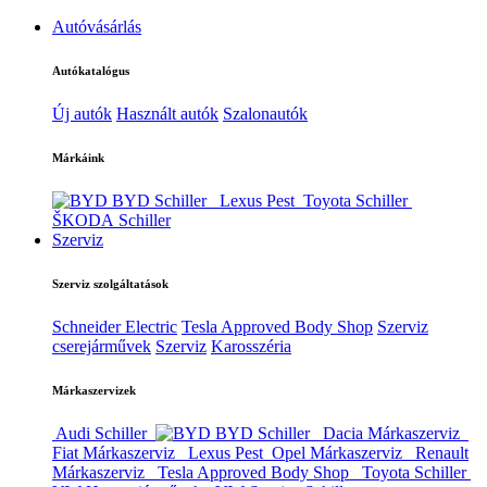
Autóvásárlás
Autókatalógus
Új autók
Használt autók
Szalonautók
Márkáink
BYD Schiller
Lexus Pest
Toyota Schiller
ŠKODA Schiller
Szerviz
Szerviz szolgáltatások
Schneider Electric
Tesla Approved Body Shop
Szerviz
cserejárművek
Szerviz
Karosszéria
Márkaszervizek
Audi Schiller
BYD Schiller
Dacia Márkaszerviz
Fiat Márkaszerviz
Lexus Pest
Opel Márkaszerviz
Renault
Márkaszerviz
Tesla Approved Body Shop
Toyota Schiller