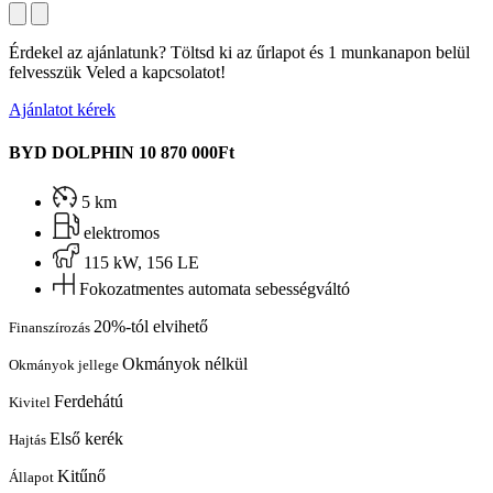
Érdekel az ajánlatunk? Töltsd ki az űrlapot és 1 munkanapon belül
felvesszük Veled a kapcsolatot!
Ajánlatot kérek
BYD DOLPHIN
10 870 000Ft
5 km
elektromos
115 kW, 156 LE
Fokozatmentes automata sebességváltó
20%-tól elvihető
Finanszírozás
Okmányok nélkül
Okmányok jellege
Ferdehátú
Kivitel
Első kerék
Hajtás
Kitűnő
Állapot