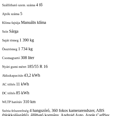
4 fő
Szállítható szem. száma
5
Ajtók száma
Manuális klíma
Klíma fajtája
Sárga
Szín
1 390 kg
Saját tömeg
1 734 kg
Össztömeg
308 liter
Csomagtartó
185/55 R 16
Nyári gumi méret
43,2 kWh
Akkukapacitás
11 kWh
AC töltés
85 kWh
DC töltés
310 km
WLTP hatótáv
4 hangszóró, 360 fokos kamerarendszer, ABS
Széria felszereltség
(blokkolásgátló), állítható kormány, Android Auto, Apple CarPlay,