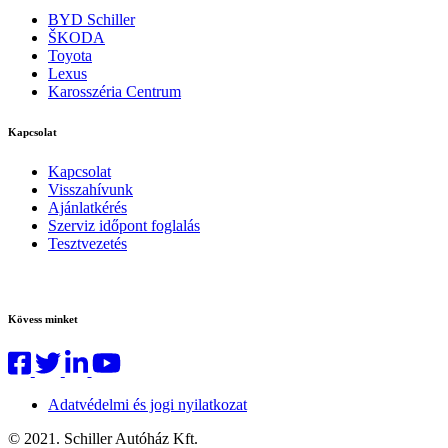
BYD Schiller
ŠKODA
Toyota
Lexus
Karosszéria Centrum
Kapcsolat
Kapcsolat
Visszahívunk
Ajánlatkérés
Szerviz időpont foglalás
Tesztvezetés
Kövess minket
Adatvédelmi és jogi nyilatkozat
© 2021. Schiller Autóház Kft.