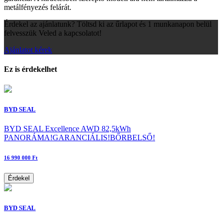
metálfényezés felárát.
Érdekel az ajánlatunk? Töltsd ki az űrlapot és 1 munkanapon belül
felvesszük Veled a kapcsolatot!
Ajánlatot kérek
Ez is érdekelhet
BYD SEAL
BYD SEAL Excellence AWD 82,5kWh
PANORÁMA!GARANCIÁLIS!BŐRBELSŐ!
16 990 000 Ft
Érdekel
BYD SEAL