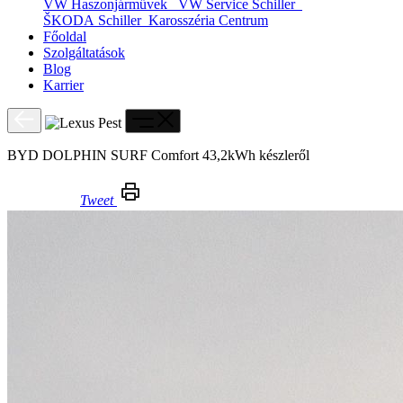
VW Haszonjárművek
VW Service Schiller
ŠKODA Schiller
Karosszéria Centrum
Főoldal
Szolgáltatások
Blog
Karrier
BYD DOLPHIN SURF Comfort 43,2kWh készleről
Tweet
BYD DOLPHIN SURF Comfort 43,2kWh készleről