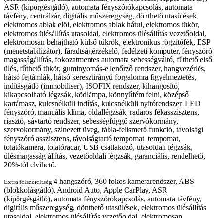
ASR (kipörgésgátló), automata fényszórókapcsolás, automata
távfény, centrálzár, digitális műszeregység, dönthető utasülések,
elektromos ablak elöl, elektromos ablak hátul, elektromos tükör,
elektromos ülésállítás utasoldal, elektromos ülésállítás vezetőoldal,
elektromosan behajtható külső tükrök, elektronikus rögzítőfék, ESP
(menetstabilizátor), fáradtságérzékelő, fedélzeti komputer, fényszóró
magasságállítás, fokozatmentes automata sebességváltó, fűthető első
ülés, fűthető tükör, guminyomás-ellenőrző rendszer, hangvezérlés,
hátsó fejtámlák, hátsó keresztirányú forgalomra figyelmeztetés,
indításgátló (immobiliser), ISOFIX rendszer, kihangosító,
kikapcsolható légzsák, ködlámpa, könnyűfém felni, középső
kartámasz, kulcsnélküli indítás, kulcsnélküli nyitórendszer, LED
fényszóró, manuális klíma, oldallégzsák, radaros fékasszisztens,
riasztó, sávtartó rendszer, sebességfüggő szervókormány,
szervokormány, színezett üveg, tábla-felismerő funkció, távolsági
fényszóró asszisztens, távolságtartó tempomat, tempomat,
tolatókamera, tolatóradar, USB csatlakozó, utasoldali légzsák,
ülésmagasság állítás, vezetőoldali légzsák, garanciális, rendelhető,
20%-tól elvihető.
4 hangszóró, 360 fokos kamerarendszer, ABS
Extra felszereltség
(blokkolásgátló), Android Auto, Apple CarPlay, ASR
(kipörgésgátló), automata fényszórókapcsolás, automata távfény,
digitális műszeregység, dönthető utasülések, elektromos ülésállítás
utasoldal, elektromos ülésállítás vezetőoldal, elektromosan