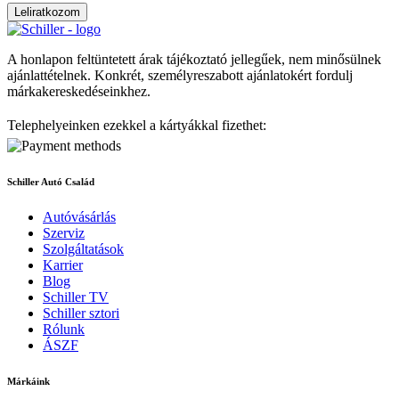
Leliratkozom
A honlapon feltüntetett árak tájékoztató jellegűek, nem minősülnek
ajánlattételnek. Konkrét, személyreszabott ajánlatokért fordulj
márkakereskedéseinkhez.
Telephelyeinken ezekkel a kártyákkal fizethet:
Schiller Autó Család
Autóvásárlás
Szerviz
Szolgáltatások
Karrier
Blog
Schiller TV
Schiller sztori
Rólunk
ÁSZF
Márkáink