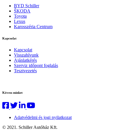
BYD Schiller
ŠKODA
Toyota
Lexus
Karosszéria Centrum
Kapcsolat
Kapcsolat
Visszahívunk
Ajánlatkérés
Szerviz időpont foglalás
Tesztvezetés
Kövess minket
Adatvédelmi és jogi nyilatkozat
© 2021. Schiller Autóház Kft.