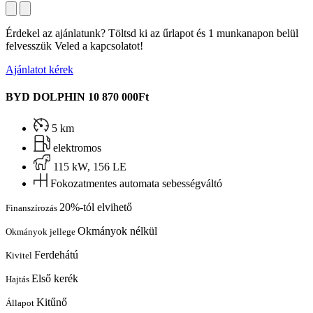
Érdekel az ajánlatunk? Töltsd ki az űrlapot és 1 munkanapon belül
felvesszük Veled a kapcsolatot!
Ajánlatot kérek
BYD DOLPHIN
10 870 000Ft
5 km
elektromos
115 kW, 156 LE
Fokozatmentes automata sebességváltó
20%-tól elvihető
Finanszírozás
Okmányok nélkül
Okmányok jellege
Ferdehátú
Kivitel
Első kerék
Hajtás
Kitűnő
Állapot