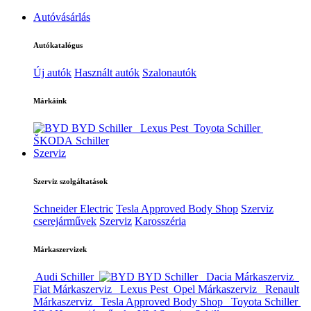
Autóvásárlás
Autókatalógus
Új autók
Használt autók
Szalonautók
Márkáink
BYD Schiller
Lexus Pest
Toyota Schiller
ŠKODA Schiller
Szerviz
Szerviz szolgáltatások
Schneider Electric
Tesla Approved Body Shop
Szerviz
cserejárművek
Szerviz
Karosszéria
Márkaszervizek
Audi Schiller
BYD Schiller
Dacia Márkaszerviz
Fiat Márkaszerviz
Lexus Pest
Opel Márkaszerviz
Renault
Márkaszerviz
Tesla Approved Body Shop
Toyota Schiller