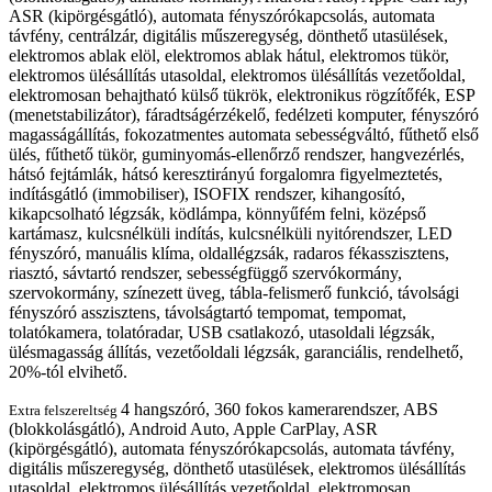
ASR (kipörgésgátló), automata fényszórókapcsolás, automata
távfény, centrálzár, digitális műszeregység, dönthető utasülések,
elektromos ablak elöl, elektromos ablak hátul, elektromos tükör,
elektromos ülésállítás utasoldal, elektromos ülésállítás vezetőoldal,
elektromosan behajtható külső tükrök, elektronikus rögzítőfék, ESP
(menetstabilizátor), fáradtságérzékelő, fedélzeti komputer, fényszóró
magasságállítás, fokozatmentes automata sebességváltó, fűthető első
ülés, fűthető tükör, guminyomás-ellenőrző rendszer, hangvezérlés,
hátsó fejtámlák, hátsó keresztirányú forgalomra figyelmeztetés,
indításgátló (immobiliser), ISOFIX rendszer, kihangosító,
kikapcsolható légzsák, ködlámpa, könnyűfém felni, középső
kartámasz, kulcsnélküli indítás, kulcsnélküli nyitórendszer, LED
fényszóró, manuális klíma, oldallégzsák, radaros fékasszisztens,
riasztó, sávtartó rendszer, sebességfüggő szervókormány,
szervokormány, színezett üveg, tábla-felismerő funkció, távolsági
fényszóró asszisztens, távolságtartó tempomat, tempomat,
tolatókamera, tolatóradar, USB csatlakozó, utasoldali légzsák,
ülésmagasság állítás, vezetőoldali légzsák, garanciális, rendelhető,
20%-tól elvihető.
4 hangszóró, 360 fokos kamerarendszer, ABS
Extra felszereltség
(blokkolásgátló), Android Auto, Apple CarPlay, ASR
(kipörgésgátló), automata fényszórókapcsolás, automata távfény,
digitális műszeregység, dönthető utasülések, elektromos ülésállítás
utasoldal, elektromos ülésállítás vezetőoldal, elektromosan