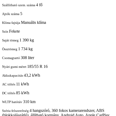
4 fő
Szállítható szem. száma
5
Ajtók száma
Manuális klíma
Klíma fajtája
Fekete
Szín
1 390 kg
Saját tömeg
1 734 kg
Össztömeg
308 liter
Csomagtartó
185/55 R 16
Nyári gumi méret
43,2 kWh
Akkukapacitás
11 kWh
AC töltés
85 kWh
DC töltés
310 km
WLTP hatótáv
4 hangszóró, 360 fokos kamerarendszer, ABS
Széria felszereltség
(blokkolásgátló), állítható kormány, Android Auto, Apple CarPlay,