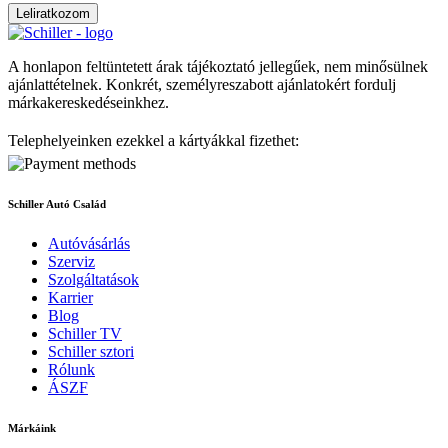
Leliratkozom
A honlapon feltüntetett árak tájékoztató jellegűek, nem minősülnek
ajánlattételnek. Konkrét, személyreszabott ajánlatokért fordulj
márkakereskedéseinkhez.
Telephelyeinken ezekkel a kártyákkal fizethet:
Schiller Autó Család
Autóvásárlás
Szerviz
Szolgáltatások
Karrier
Blog
Schiller TV
Schiller sztori
Rólunk
ÁSZF
Márkáink