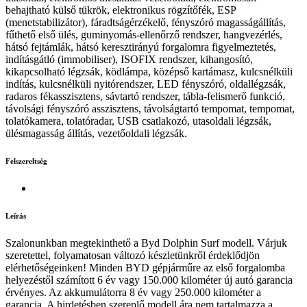
behajtható külső tükrök, elektronikus rögzítőfék, ESP
(menetstabilizátor), fáradtságérzékelő, fényszóró magasságállítás,
fűthető első ülés, guminyomás-ellenőrző rendszer, hangvezérlés,
hátsó fejtámlák, hátsó keresztirányú forgalomra figyelmeztetés,
indításgátló (immobiliser), ISOFIX rendszer, kihangosító,
kikapcsolható légzsák, ködlámpa, középső kartámasz, kulcsnélküli
indítás, kulcsnélküli nyitórendszer, LED fényszóró, oldallégzsák,
radaros fékasszisztens, sávtartó rendszer, tábla-felismerő funkció,
távolsági fényszóró asszisztens, távolságtartó tempomat, tempomat,
tolatókamera, tolatóradar, USB csatlakozó, utasoldali légzsák,
ülésmagasság állítás, vezetőoldali légzsák.
Felszereltség
Leírás
Szalonunkban megtekinthető a Byd Dolphin Surf modell. Várjuk
szeretettel, folyamatosan változó készletünkről érdeklődjön
elérhetőségeinken! Minden BYD gépjárműre az első forgalomba
helyezéstől számított 6 év vagy 150.000 kilométer új autó garancia
érvényes. Az akkumulátorra 8 év vagy 250.000 kilométer a
garancia. A hirdetésben szereplő modell ára nem tartalmazza a