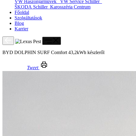
VW Haszonjárművek
VW Service Schiller
ŠKODA Schiller
Karosszéria Centrum
Főoldal
Szolgáltatások
Blog
Karrier
BYD DOLPHIN SURF Comfort 43,2kWh készleről
Tweet
BYD DOLPHIN SURF Comfort 43,2kWh készleről