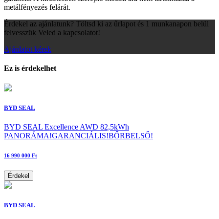
metálfényezés felárát.
Érdekel az ajánlatunk? Töltsd ki az űrlapot és 1 munkanapon belül
felvesszük Veled a kapcsolatot!
Ajánlatot kérek
Ez is érdekelhet
BYD SEAL
BYD SEAL Excellence AWD 82,5kWh
PANORÁMA!GARANCIÁLIS!BŐRBELSŐ!
16 990 000 Ft
Érdekel
BYD SEAL