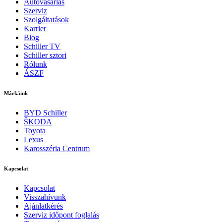
Autóvásárlás
Szerviz
Szolgáltatások
Karrier
Blog
Schiller TV
Schiller sztori
Rólunk
ÁSZF
Márkáink
BYD Schiller
ŠKODA
Toyota
Lexus
Karosszéria Centrum
Kapcsolat
Kapcsolat
Visszahívunk
Ajánlatkérés
Szerviz időpont foglalás