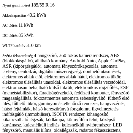
185/55 R 16
Nyári gumi méret
43,2 kWh
Akkukapacitás
11 kWh
AC töltés
85 kWh
DC töltés
310 km
WLTP hatótáv
4 hangszóró, 360 fokos kamerarendszer, ABS
Széria felszereltség
(blokkolásgátló), állítható kormány, Android Auto, Apple CarPlay,
ASR (kipörgésgátló), automata fényszórókapcsolás, automata
távfény, centrálzár, digitális műszeregység, dönthető utasülések,
elektromos ablak elöl, elektromos ablak hátul, elektromos tükör,
elektromos ülésállítás utasoldal, elektromos ülésállítás vezetőoldal,
elektromosan behajtható külső tükrök, elektronikus rögzítőfék, ESP
(menetstabilizátor), fáradtságérzékelő, fedélzeti komputer, fényszóró
magasságállítás, fokozatmentes automata sebességváltó, fűthető első
ülés, fűthető tükör, guminyomás-ellenőrző rendszer, hangvezérlés,
hátsó fejtámlák, hátsó keresztirányú forgalomra figyelmeztetés,
indításgátló (immobiliser), ISOFIX rendszer, kihangosító,
kikapcsolható légzsák, ködlámpa, könnyűfém felni, középső
kartámasz, kulcsnélküli indítás, kulcsnélküli nyitórendszer, LED
fényszóró, manuális klíma, oldallégzsák, radaros fékasszisztens,