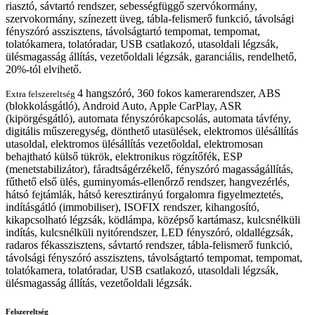
riasztó, sávtartó rendszer, sebességfüggő szervókormány,
szervokormány, színezett üveg, tábla-felismerő funkció, távolsági
fényszóró asszisztens, távolságtartó tempomat, tempomat,
tolatókamera, tolatóradar, USB csatlakozó, utasoldali légzsák,
ülésmagasság állítás, vezetőoldali légzsák, garanciális, rendelhető,
20%-tól elvihető.
4 hangszóró, 360 fokos kamerarendszer, ABS
Extra felszereltség
(blokkolásgátló), Android Auto, Apple CarPlay, ASR
(kipörgésgátló), automata fényszórókapcsolás, automata távfény,
digitális műszeregység, dönthető utasülések, elektromos ülésállítás
utasoldal, elektromos ülésállítás vezetőoldal, elektromosan
behajtható külső tükrök, elektronikus rögzítőfék, ESP
(menetstabilizátor), fáradtságérzékelő, fényszóró magasságállítás,
fűthető első ülés, guminyomás-ellenőrző rendszer, hangvezérlés,
hátsó fejtámlák, hátsó keresztirányú forgalomra figyelmeztetés,
indításgátló (immobiliser), ISOFIX rendszer, kihangosító,
kikapcsolható légzsák, ködlámpa, középső kartámasz, kulcsnélküli
indítás, kulcsnélküli nyitórendszer, LED fényszóró, oldallégzsák,
radaros fékasszisztens, sávtartó rendszer, tábla-felismerő funkció,
távolsági fényszóró asszisztens, távolságtartó tempomat, tempomat,
tolatókamera, tolatóradar, USB csatlakozó, utasoldali légzsák,
ülésmagasság állítás, vezetőoldali légzsák.
Felszereltség