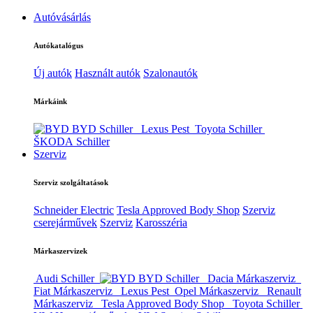
Autóvásárlás
Autókatalógus
Új autók
Használt autók
Szalonautók
Márkáink
BYD Schiller
Lexus Pest
Toyota Schiller
ŠKODA Schiller
Szerviz
Szerviz szolgáltatások
Schneider Electric
Tesla Approved Body Shop
Szerviz
cserejárművek
Szerviz
Karosszéria
Márkaszervizek
Audi Schiller
BYD Schiller
Dacia Márkaszerviz
Fiat Márkaszerviz
Lexus Pest
Opel Márkaszerviz
Renault
Márkaszerviz
Tesla Approved Body Shop
Toyota Schiller