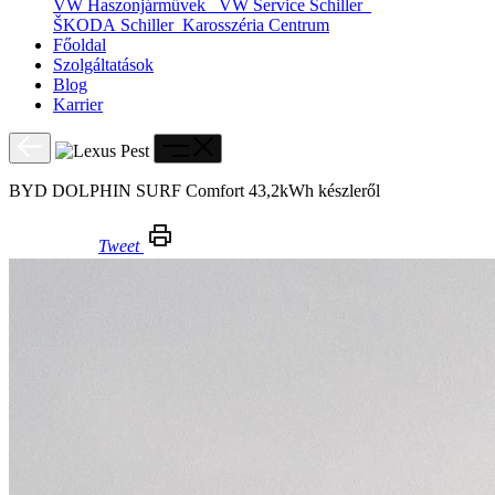
VW Haszonjárművek
VW Service Schiller
ŠKODA Schiller
Karosszéria Centrum
Főoldal
Szolgáltatások
Blog
Karrier
BYD DOLPHIN SURF Comfort 43,2kWh készleről
Tweet
BYD DOLPHIN SURF Comfort 43,2kWh készleről