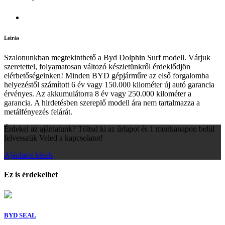
Leírás
Szalonunkban megtekinthető a Byd Dolphin Surf modell. Várjuk
szeretettel, folyamatosan változó készletünkről érdeklődjön
elérhetőségeinken! Minden BYD gépjárműre az első forgalomba
helyezéstől számított 6 év vagy 150.000 kilométer új autó garancia
érvényes. Az akkumulátorra 8 év vagy 250.000 kilométer a
garancia. A hirdetésben szereplő modell ára nem tartalmazza a
metálfényezés felárát.
Érdekel az ajánlatunk? Töltsd ki az űrlapot és 1 munkanapon belül
felvesszük Veled a kapcsolatot!
Ajánlatot kérek
Ez is érdekelhet
BYD SEAL