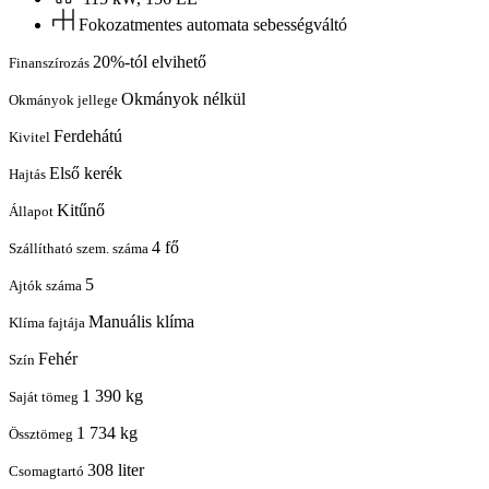
Fokozatmentes automata sebességváltó
20%-tól elvihető
Finanszírozás
Okmányok nélkül
Okmányok jellege
Ferdehátú
Kivitel
Első kerék
Hajtás
Kitűnő
Állapot
4 fő
Szállítható szem. száma
5
Ajtók száma
Manuális klíma
Klíma fajtája
Fehér
Szín
1 390 kg
Saját tömeg
1 734 kg
Össztömeg
308 liter
Csomagtartó