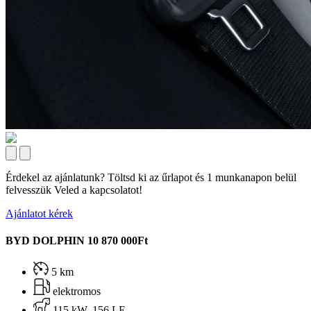
Érdekel az ajánlatunk? Töltsd ki az űrlapot és 1 munkanapon belül
felvesszük Veled a kapcsolatot!
Ajánlatot kérek
BYD DOLPHIN
10 870 000Ft
5 km
elektromos
115 kW, 156 LE