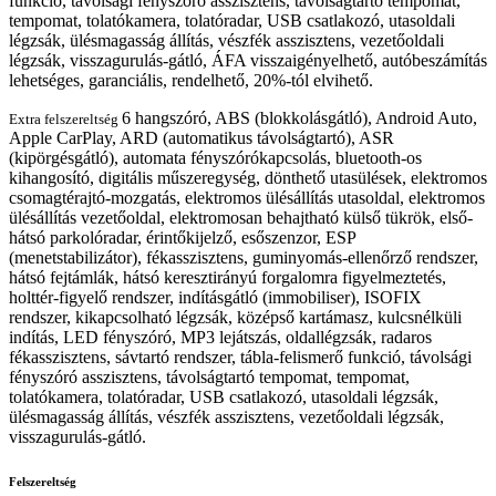
funkció, távolsági fényszóró asszisztens, távolságtartó tempomat,
tempomat, tolatókamera, tolatóradar, USB csatlakozó, utasoldali
légzsák, ülésmagasság állítás, vészfék asszisztens, vezetőoldali
légzsák, visszagurulás-gátló, ÁFA visszaigényelhető, autóbeszámítás
lehetséges, garanciális, rendelhető, 20%-tól elvihető.
6 hangszóró, ABS (blokkolásgátló), Android Auto,
Extra felszereltség
Apple CarPlay, ARD (automatikus távolságtartó), ASR
(kipörgésgátló), automata fényszórókapcsolás, bluetooth-os
kihangosító, digitális műszeregység, dönthető utasülések, elektromos
csomagtérajtó-mozgatás, elektromos ülésállítás utasoldal, elektromos
ülésállítás vezetőoldal, elektromosan behajtható külső tükrök, első-
hátsó parkolóradar, érintőkijelző, esőszenzor, ESP
(menetstabilizátor), fékasszisztens, guminyomás-ellenőrző rendszer,
hátsó fejtámlák, hátsó keresztirányú forgalomra figyelmeztetés,
holttér-figyelő rendszer, indításgátló (immobiliser), ISOFIX
rendszer, kikapcsolható légzsák, középső kartámasz, kulcsnélküli
indítás, LED fényszóró, MP3 lejátszás, oldallégzsák, radaros
fékasszisztens, sávtartó rendszer, tábla-felismerő funkció, távolsági
fényszóró asszisztens, távolságtartó tempomat, tempomat,
tolatókamera, tolatóradar, USB csatlakozó, utasoldali légzsák,
ülésmagasság állítás, vészfék asszisztens, vezetőoldali légzsák,
visszagurulás-gátló.
Felszereltség