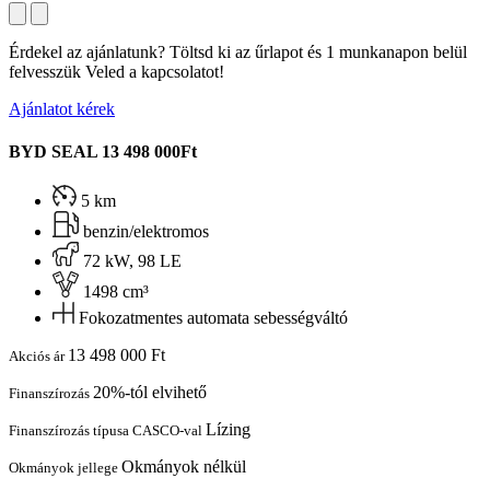
Érdekel az ajánlatunk? Töltsd ki az űrlapot és 1 munkanapon belül
felvesszük Veled a kapcsolatot!
Ajánlatot kérek
BYD SEAL
13 498 000Ft
5 km
benzin/elektromos
72 kW, 98 LE
1498 cm³
Fokozatmentes automata sebességváltó
13 498 000 Ft
Akciós ár
20%-tól elvihető
Finanszírozás
Lízing
Finanszírozás típusa CASCO-val
Okmányok nélkül
Okmányok jellege