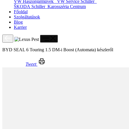
VW Haszonjárművek
VW Service Schiller
ŠKODA Schiller
Karosszéria Centrum
Főoldal
Szolgáltatások
Blog
Karrier
BYD SEAL 6 Touring 1.5 DM-i Boost (Automata) készleről
Tweet
BYD SEAL 6 Touring 1.5 DM-i Boost (Automata) készleről