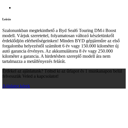
Leírás
Szalonunkban megtekinthető a Byd Seal6 Touring DM-i Boost
modell. Várjuk szeretettel, folyamatosan változó készletünkről
érdeklődjön elérhetőségeinken! Minden BYD gépjárműre az első
forgalomba helyezéstől számított 6 év vagy 150.000 kilométer új
autó garancia érvényes. Az akkumulátorra 8 év vagy 250.000
kilométer a garancia. A hirdetésben szereplő modell ára nem
tartalmazza a metálfényezés felárát.
Érdekel az ajánlatunk? Töltsd ki az űrlapot és 1 munkanapon belül
felvesszük Veled a kapcsolatot!
Ajánlatot kérek