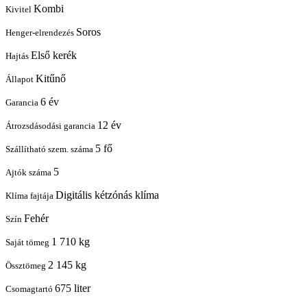
Kombi
Kivitel
Soros
Henger-elrendezés
Első kerék
Hajtás
Kitűnő
Állapot
6 év
Garancia
12 év
Átrozsdásodási garancia
5 fő
Szállítható szem. száma
5
Ajtók száma
Digitális kétzónás klíma
Klíma fajtája
Fehér
Szín
1 710 kg
Saját tömeg
2 145 kg
Össztömeg
675 liter
Csomagtartó