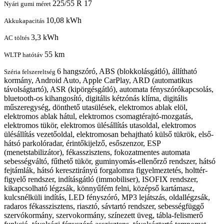
225/55 R 17
Nyári gumi méret
10,08 kWh
Akkukapacitás
3,3 kWh
AC töltés
55 km
WLTP hatótáv
6 hangszóró, ABS (blokkolásgátló), állítható
Széria felszereltség
kormány, Android Auto, Apple CarPlay, ARD (automatikus
távolságtartó), ASR (kipörgésgátló), automata fényszórókapcsolás,
bluetooth-os kihangosító, digitális kétzónás klíma, digitális
műszeregység, dönthető utasülések, elektromos ablak elöl,
elektromos ablak hátul, elektromos csomagtérajtó-mozgatás,
elektromos tükör, elektromos ülésállítás utasoldal, elektromos
ülésállítás vezetőoldal, elektromosan behajtható külső tükrök, első-
hátsó parkolóradar, érintőkijelző, esőszenzor, ESP
(menetstabilizátor), fékasszisztens, fokozatmentes automata
sebességváltó, fűthető tükör, guminyomás-ellenőrző rendszer, hátsó
fejtámlák, hátsó keresztirányú forgalomra figyelmeztetés, holttér-
figyelő rendszer, indításgátló (immobiliser), ISOFIX rendszer,
kikapcsolható légzsák, könnyűfém felni, középső kartámasz,
kulcsnélküli indítás, LED fényszóró, MP3 lejátszás, oldallégzsák,
radaros fékasszisztens, riasztó, sávtartó rendszer, sebességfüggő
szervókormány, szervokormány, színezett üveg, tábla-felismerő