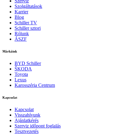
Szerviz
Szolgáltatások
Karrier
Blog
Schiller TV
Schiller sztori
Rólunk
ÁSZF
Márkáink
BYD Schiller
ŠKODA
Toyota
Lexus
Karosszéria Centrum
Kapcsolat
Kapcsolat
Visszahívunk
Ajánlatkérés
Szerviz időpont foglalás
Tesztvezetés