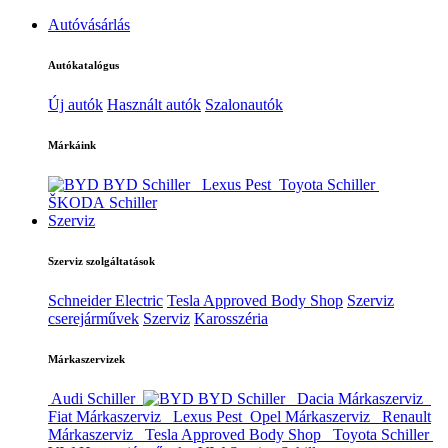
Autóvásárlás
Autókatalógus
Új autók
Használt autók
Szalonautók
Márkáink
BYD Schiller
Lexus Pest
Toyota Schiller
ŠKODA Schiller
Szerviz
Szerviz szolgáltatások
Schneider Electric
Tesla Approved Body Shop
Szerviz
cserejárművek
Szerviz
Karosszéria
Márkaszervizek
Audi Schiller
BYD Schiller
Dacia Márkaszerviz
Fiat Márkaszerviz
Lexus Pest
Opel Márkaszerviz
Renault
Márkaszerviz
Tesla Approved Body Shop
Toyota Schiller