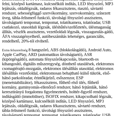
felni, középső kartámasz, kulcsnélküli indítás, LED fényszóró, MP3
lejátszás, oldallégzsák, radaros fékasszisztens, riasztó, sávtartó
rendszer, sebességfüggő szervókormány, szervokormány, színezett
üveg, tábla-felismerő funkció, távolsági fényszóró asszisztens,
távolságtartó tempomat, tempomat, tolatókamera, tolatóradar, USB
csatlakozó, utasoldali légzsák, üléshűtés/szellőztetés, ülésmagasság
állítás, vészfék asszisztens, vezetőoldali légzsák, visszagurulás-gátló,
ÁFA visszaigényelhető, autóbeszámítás lehetséges, garanciális,
rendelhető, 20%-tól elvihető.
8 hangszóró, ABS (blokkolásgátló), Android Auto,
Extra felszereltség
Apple CarPlay, ARD (automatikus távolságtartó), ASR
(kipörgésgátló), automata fényszórókapcsolás, bluetooth-os
kihangosító, digitális műszeregység, dönthető utasülések, elektromos
csomagtérajtó-mozgatás, elektromos ülésállítás utasoldal, elektromos
ülésállítás vezetőoldal, elektromosan behajtható külső tükrök, első-
hátsó parkolóradar, érintőkijelző, esőszenzor, ESP
(menetstabilizátor), fékasszisztens, fűthető első ülés, fűthető
kormány, guminyomás-ellenőrző rendszer, hátsó fejtámlák, hátsó
keresztirányú forgalomra figyelmeztetés, holttér-figyelő rendszer,
indításgátló (immobiliser), ISOFIX rendszer, kikapcsolható légzsák,
középső kartámasz, kulcsnélküli indítás, LED fényszóró, MP3
lejátszás, oldallégzsák, radaros fékasszisztens, sávtartó rendszer,
tábla-felismerő funkció, távolsági fényszóró asszisztens,
távolságtartó tempomat, tempomat, tolatókamera, tolatóradar, USB