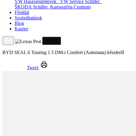
VW Haszonjárművek
VW Service Schiller
ŠKODA Schiller
Karosszéria Centrum
Főoldal
Szolgáltatások
Blog
Karrier
BYD SEAL 6 Touring 1.5 DM-i Comfort (Automata) készleről
Tweet
BYD SEAL 6 Touring 1.5 DM-i Comfort (Automata) készleről