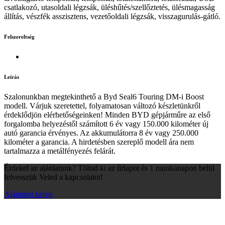
csatlakozó, utasoldali légzsák, üléshűtés/szellőztetés, ülésmagasság
állítás, vészfék asszisztens, vezetőoldali légzsák, visszagurulás-gátló.
Felszereltség
Leírás
Szalonunkban megtekinthető a Byd Seal6 Touring DM-i Boost
modell. Várjuk szeretettel, folyamatosan változó készletünkről
érdeklődjön elérhetőségeinken! Minden BYD gépjárműre az első
forgalomba helyezéstől számított 6 év vagy 150.000 kilométer új
autó garancia érvényes. Az akkumulátorra 8 év vagy 250.000
kilométer a garancia. A hirdetésben szereplő modell ára nem
tartalmazza a metálfényezés felárát.
Érdekel az ajánlatunk? Töltsd ki az űrlapot és 1 munkanapon belül
felvesszük Veled a kapcsolatot!
Ajánlatot kérek