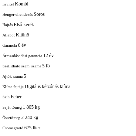
Kombi
Kivitel
Soros
Henger-elrendezés
Első kerék
Hajtás
Kitűnő
Állapot
6 év
Garancia
12 év
Átrozsdásodási garancia
5 fő
Szállítható szem. száma
5
Ajtók száma
Digitális kétzónás klíma
Klíma fajtája
Fehér
Szín
1 805 kg
Saját tömeg
2 240 kg
Össztömeg
675 liter
Csomagtartó