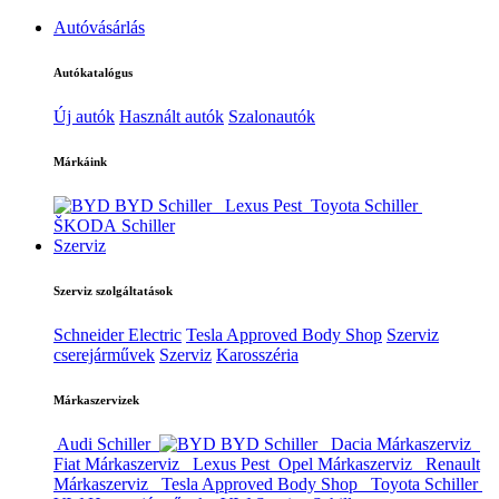
Autóvásárlás
Autókatalógus
Új autók
Használt autók
Szalonautók
Márkáink
BYD Schiller
Lexus Pest
Toyota Schiller
ŠKODA Schiller
Szerviz
Szerviz szolgáltatások
Schneider Electric
Tesla Approved Body Shop
Szerviz
cserejárművek
Szerviz
Karosszéria
Márkaszervizek
Audi Schiller
BYD Schiller
Dacia Márkaszerviz
Fiat Márkaszerviz
Lexus Pest
Opel Márkaszerviz
Renault
Márkaszerviz
Tesla Approved Body Shop
Toyota Schiller