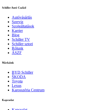
Schiller Autó Család
Autóvásárlás
Szerviz
Szolgáltatások
Karrier
Blog
Schiller TV
Schiller sztori
Rólunk
ÁSZF
Márkáink
BYD Schiller
ŠKODA
Toyota
Lexus
Karosszéria Centrum
Kapcsolat
Kapcsolat