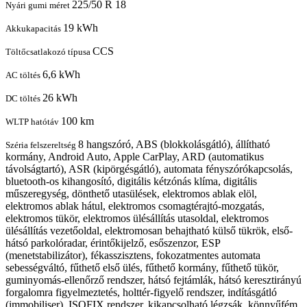
225/50 R 18
Nyári gumi méret
19 kWh
Akkukapacitás
CCS
Töltőcsatlakozó típusa
6,6 kWh
AC töltés
26 kWh
DC töltés
100 km
WLTP hatótáv
8 hangszóró, ABS (blokkolásgátló), állítható
Széria felszereltség
kormány, Android Auto, Apple CarPlay, ARD (automatikus
távolságtartó), ASR (kipörgésgátló), automata fényszórókapcsolás,
bluetooth-os kihangosító, digitális kétzónás klíma, digitális
műszeregység, dönthető utasülések, elektromos ablak elöl,
elektromos ablak hátul, elektromos csomagtérajtó-mozgatás,
elektromos tükör, elektromos ülésállítás utasoldal, elektromos
ülésállítás vezetőoldal, elektromosan behajtható külső tükrök, első-
hátsó parkolóradar, érintőkijelző, esőszenzor, ESP
(menetstabilizátor), fékasszisztens, fokozatmentes automata
sebességváltó, fűthető első ülés, fűthető kormány, fűthető tükör,
guminyomás-ellenőrző rendszer, hátsó fejtámlák, hátsó keresztirányú
forgalomra figyelmeztetés, holttér-figyelő rendszer, indításgátló
(immobiliser), ISOFIX rendszer, kikapcsolható légzsák, könnyűfém