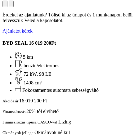
Érdekel az ajánlatunk? Töltsd ki az űrlapot és 1 munkanapon belül
felvesszük Veled a kapcsolatot!
Ajánlatot kérek
BYD SEAL
16 019 200Ft
5 km
benzin/elektromos
72 kW, 98 LE
1498 cm³
Fokozatmentes automata sebességváltó
16 019 200 Ft
Akciós ár
20%-tól elvihető
Finanszírozás
Lízing
Finanszírozás típusa CASCO-val
Okmányok nélkül
Okmányok jellege