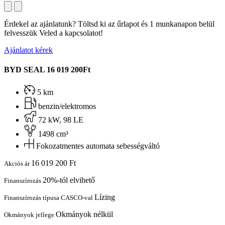
Érdekel az ajánlatunk? Töltsd ki az űrlapot és 1 munkanapon belül
felvesszük Veled a kapcsolatot!
Ajánlatot kérek
BYD SEAL
16 019 200Ft
5 km
benzin/elektromos
72 kW, 98 LE
1498 cm³
Fokozatmentes automata sebességváltó
16 019 200 Ft
Akciós ár
20%-tól elvihető
Finanszírozás
Lízing
Finanszírozás típusa CASCO-val
Okmányok nélkül
Okmányok jellege