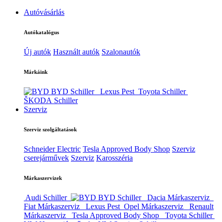
Autóvásárlás
Autókatalógus
Új autók
Használt autók
Szalonautók
Márkáink
BYD Schiller
Lexus Pest
Toyota Schiller
ŠKODA Schiller
Szerviz
Szerviz szolgáltatások
Schneider Electric
Tesla Approved Body Shop
Szerviz
cserejárművek
Szerviz
Karosszéria
Márkaszervizek
Audi Schiller
BYD Schiller
Dacia Márkaszerviz
Fiat Márkaszerviz
Lexus Pest
Opel Márkaszerviz
Renault
Márkaszerviz
Tesla Approved Body Shop
Toyota Schiller