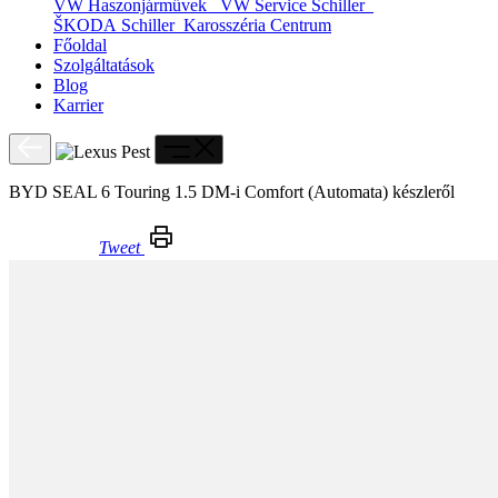
VW Haszonjárművek
VW Service Schiller
ŠKODA Schiller
Karosszéria Centrum
Főoldal
Szolgáltatások
Blog
Karrier
BYD SEAL 6 Touring 1.5 DM-i Comfort (Automata) készleről
Tweet
BYD SEAL 6 Touring 1.5 DM-i Comfort (Automata) készleről