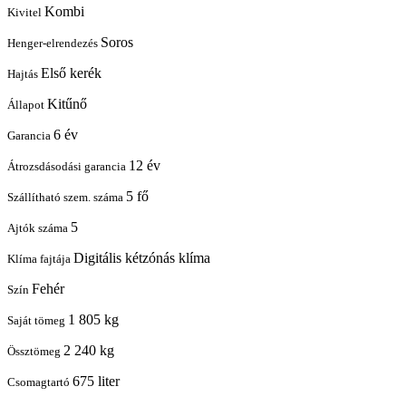
Kombi
Kivitel
Soros
Henger-elrendezés
Első kerék
Hajtás
Kitűnő
Állapot
6 év
Garancia
12 év
Átrozsdásodási garancia
5 fő
Szállítható szem. száma
5
Ajtók száma
Digitális kétzónás klíma
Klíma fajtája
Fehér
Szín
1 805 kg
Saját tömeg
2 240 kg
Össztömeg
675 liter
Csomagtartó