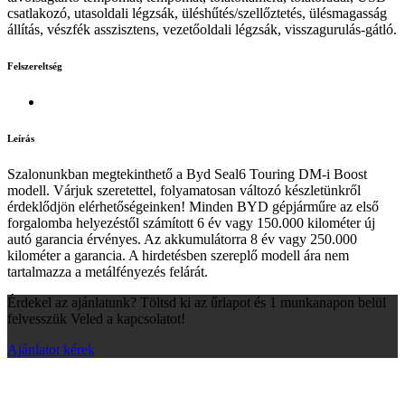
csatlakozó, utasoldali légzsák, üléshűtés/szellőztetés, ülésmagasság
állítás, vészfék asszisztens, vezetőoldali légzsák, visszagurulás-gátló.
Felszereltség
Leírás
Szalonunkban megtekinthető a Byd Seal6 Touring DM-i Boost
modell. Várjuk szeretettel, folyamatosan változó készletünkről
érdeklődjön elérhetőségeinken! Minden BYD gépjárműre az első
forgalomba helyezéstől számított 6 év vagy 150.000 kilométer új
autó garancia érvényes. Az akkumulátorra 8 év vagy 250.000
kilométer a garancia. A hirdetésben szereplő modell ára nem
tartalmazza a metálfényezés felárát.
Érdekel az ajánlatunk? Töltsd ki az űrlapot és 1 munkanapon belül
felvesszük Veled a kapcsolatot!
Ajánlatot kérek