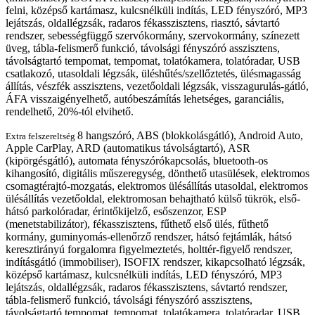
felni, középső kartámasz, kulcsnélküli indítás, LED fényszóró, MP3
lejátszás, oldallégzsák, radaros fékasszisztens, riasztó, sávtartó
rendszer, sebességfüggő szervókormány, szervokormány, színezett
üveg, tábla-felismerő funkció, távolsági fényszóró asszisztens,
távolságtartó tempomat, tempomat, tolatókamera, tolatóradar, USB
csatlakozó, utasoldali légzsák, üléshűtés/szellőztetés, ülésmagasság
állítás, vészfék asszisztens, vezetőoldali légzsák, visszagurulás-gátló,
ÁFA visszaigényelhető, autóbeszámítás lehetséges, garanciális,
rendelhető, 20%-tól elvihető.
8 hangszóró, ABS (blokkolásgátló), Android Auto,
Extra felszereltség
Apple CarPlay, ARD (automatikus távolságtartó), ASR
(kipörgésgátló), automata fényszórókapcsolás, bluetooth-os
kihangosító, digitális műszeregység, dönthető utasülések, elektromos
csomagtérajtó-mozgatás, elektromos ülésállítás utasoldal, elektromos
ülésállítás vezetőoldal, elektromosan behajtható külső tükrök, első-
hátsó parkolóradar, érintőkijelző, esőszenzor, ESP
(menetstabilizátor), fékasszisztens, fűthető első ülés, fűthető
kormány, guminyomás-ellenőrző rendszer, hátsó fejtámlák, hátsó
keresztirányú forgalomra figyelmeztetés, holttér-figyelő rendszer,
indításgátló (immobiliser), ISOFIX rendszer, kikapcsolható légzsák,
középső kartámasz, kulcsnélküli indítás, LED fényszóró, MP3
lejátszás, oldallégzsák, radaros fékasszisztens, sávtartó rendszer,
tábla-felismerő funkció, távolsági fényszóró asszisztens,
távolságtartó tempomat, tempomat, tolatókamera, tolatóradar, USB