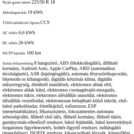
225/50 R 18
Nyári gumi méret
19 kWh
Akkukapacitás
CCS
Töltőcsatlakozó típusa
6,6 kWh
AC töltés
26 kWh
DC töltés
100 km
WLTP hatótáv
8 hangszóró, ABS (blokkolásgátló), állítható
Széria felszereltség
kormány, Android Auto, Apple CarPlay, ARD (automatikus
távolságtartó), ASR (kipörgésgátló), automata fényszórókapcsolás,
bluetooth-os kihangosító, digitális kétzónás klíma, digitális
műszeregység, dönthető utasülések, elektromos ablak elöl,
elektromos ablak hátul, elektromos csomagtérajtó-mozgatás,
elektromos tükör, elektromos ülésállítás utasoldal, elektromos
ülésállítás vezetőoldal, elektromosan behajtható külső tükrök, első-
hátsó parkolóradar, érintőkijelző, esőszenzor, ESP
(menetstabilizátor), fékasszisztens, fokozatmentes automata
sebességváltó, fűthető első ülés, fűthető kormány, fűthető tükör,
guminyomás-ellenőrző rendszer, hátsó fejtámlák, hátsó keresztirányú
forgalomra figyelmeztetés, holttér-figyelő rendszer, indításgátló
(immobiliser), ISOFIX rendszer, kikapcsolható légzsák, könnyűfém