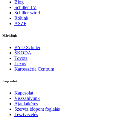
Blog
Schiller TV
Schiller sztori
Rólunk
ÁSZF
Márkáink
BYD Schiller
ŠKODA
Toyota
Lexus
Karosszéria Centrum
Kapcsolat
Kapcsolat
Visszahívunk
Ajánlatkérés
Szerviz időpont foglalás
Tesztvezetés