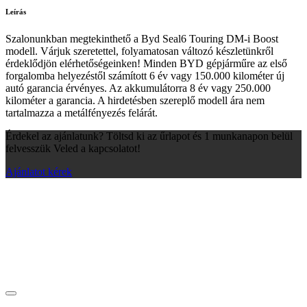
Leírás
Szalonunkban megtekinthető a Byd Seal6 Touring DM-i Boost
modell. Várjuk szeretettel, folyamatosan változó készletünkről
érdeklődjön elérhetőségeinken! Minden BYD gépjárműre az első
forgalomba helyezéstől számított 6 év vagy 150.000 kilométer új
autó garancia érvényes. Az akkumulátorra 8 év vagy 250.000
kilométer a garancia. A hirdetésben szereplő modell ára nem
tartalmazza a metálfényezés felárát.
Érdekel az ajánlatunk? Töltsd ki az űrlapot és 1 munkanapon belül
felvesszük Veled a kapcsolatot!
Ajánlatot kérek