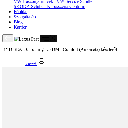
VW Haszonjárművek
VW Service Schiller
ŠKODA Schiller
Karosszéria Centrum
Főoldal
Szolgáltatások
Blog
Karrier
BYD SEAL 6 Touring 1.5 DM-i Comfort (Automata) készleről
Tweet
BYD SEAL 6 Touring 1.5 DM-i Comfort (Automata) készleről