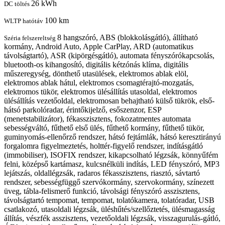
26 kWh
DC töltés
100 km
WLTP hatótáv
8 hangszóró, ABS (blokkolásgátló), állítható
Széria felszereltség
kormány, Android Auto, Apple CarPlay, ARD (automatikus
távolságtartó), ASR (kipörgésgátló), automata fényszórókapcsolás,
bluetooth-os kihangosító, digitális kétzónás klíma, digitális
műszeregység, dönthető utasülések, elektromos ablak elöl,
elektromos ablak hátul, elektromos csomagtérajtó-mozgatás,
elektromos tükör, elektromos ülésállítás utasoldal, elektromos
ülésállítás vezetőoldal, elektromosan behajtható külső tükrök, első-
hátsó parkolóradar, érintőkijelző, esőszenzor, ESP
(menetstabilizátor), fékasszisztens, fokozatmentes automata
sebességváltó, fűthető első ülés, fűthető kormány, fűthető tükör,
guminyomás-ellenőrző rendszer, hátsó fejtámlák, hátsó keresztirányú
forgalomra figyelmeztetés, holttér-figyelő rendszer, indításgátló
(immobiliser), ISOFIX rendszer, kikapcsolható légzsák, könnyűfém
felni, középső kartámasz, kulcsnélküli indítás, LED fényszóró, MP3
lejátszás, oldallégzsák, radaros fékasszisztens, riasztó, sávtartó
rendszer, sebességfüggő szervókormány, szervokormány, színezett
üveg, tábla-felismerő funkció, távolsági fényszóró asszisztens,
távolságtartó tempomat, tempomat, tolatókamera, tolatóradar, USB
csatlakozó, utasoldali légzsák, üléshűtés/szellőztetés, ülésmagasság
állítás, vészfék asszisztens, vezetőoldali légzsák, visszagurulás-gátló,