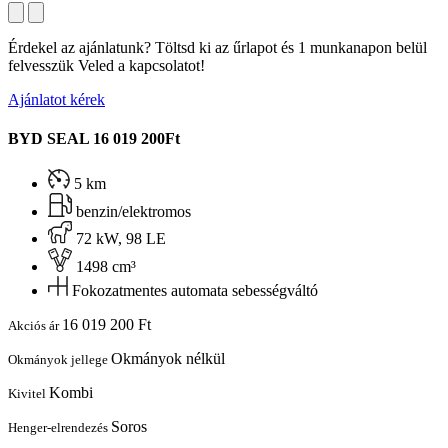
Érdekel az ajánlatunk? Töltsd ki az űrlapot és 1 munkanapon belül
felvesszük Veled a kapcsolatot!
Ajánlatot kérek
BYD SEAL
16 019 200Ft
5 km
benzin/elektromos
72 kW, 98 LE
1498 cm³
Fokozatmentes automata sebességváltó
16 019 200 Ft
Akciós ár
Okmányok nélkül
Okmányok jellege
Kombi
Kivitel
Soros
Henger-elrendezés