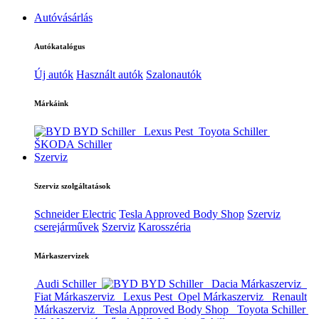
Autóvásárlás
Autókatalógus
Új autók
Használt autók
Szalonautók
Márkáink
BYD Schiller
Lexus Pest
Toyota Schiller
ŠKODA Schiller
Szerviz
Szerviz szolgáltatások
Schneider Electric
Tesla Approved Body Shop
Szerviz
cserejárművek
Szerviz
Karosszéria
Márkaszervizek
Audi Schiller
BYD Schiller
Dacia Márkaszerviz
Fiat Márkaszerviz
Lexus Pest
Opel Márkaszerviz
Renault
Márkaszerviz
Tesla Approved Body Shop
Toyota Schiller