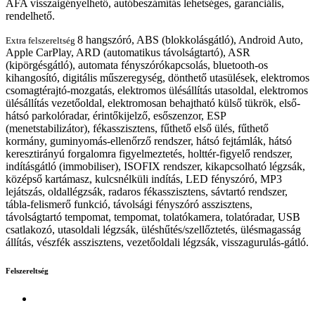
ÁFA visszaigényelhető, autóbeszámítás lehetséges, garanciális,
rendelhető.
8 hangszóró, ABS (blokkolásgátló), Android Auto,
Extra felszereltség
Apple CarPlay, ARD (automatikus távolságtartó), ASR
(kipörgésgátló), automata fényszórókapcsolás, bluetooth-os
kihangosító, digitális műszeregység, dönthető utasülések, elektromos
csomagtérajtó-mozgatás, elektromos ülésállítás utasoldal, elektromos
ülésállítás vezetőoldal, elektromosan behajtható külső tükrök, első-
hátsó parkolóradar, érintőkijelző, esőszenzor, ESP
(menetstabilizátor), fékasszisztens, fűthető első ülés, fűthető
kormány, guminyomás-ellenőrző rendszer, hátsó fejtámlák, hátsó
keresztirányú forgalomra figyelmeztetés, holttér-figyelő rendszer,
indításgátló (immobiliser), ISOFIX rendszer, kikapcsolható légzsák,
középső kartámasz, kulcsnélküli indítás, LED fényszóró, MP3
lejátszás, oldallégzsák, radaros fékasszisztens, sávtartó rendszer,
tábla-felismerő funkció, távolsági fényszóró asszisztens,
távolságtartó tempomat, tempomat, tolatókamera, tolatóradar, USB
csatlakozó, utasoldali légzsák, üléshűtés/szellőztetés, ülésmagasság
állítás, vészfék asszisztens, vezetőoldali légzsák, visszagurulás-gátló.
Felszereltség